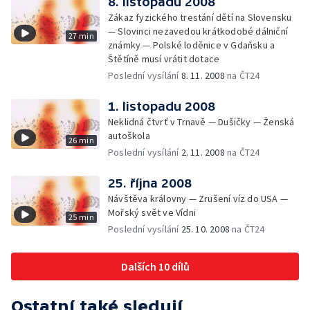
8. listopadu 2008
Zákaz fyzického trestání dětí na Slovensku
— Slovinci nezavedou krátkodobé dálniční
27 min
známky — Polské loděnice v Gdaňsku a
Štětíně musí vrátit dotace
Poslední vysílání
8. 11. 2008
na ČT24
1. listopadu 2008
Neklidná čtvrť v Trnavě — Dušičky — Ženská
autoškola
26 min
Poslední vysílání
2. 11. 2008
na ČT24
25. října 2008
Návštěva královny — Zrušení víz do USA —
Mořský svět ve Vídni
25 min
Poslední vysílání
25. 10. 2008
na ČT24
Dalších 10 dílů
Ostatní také sledují