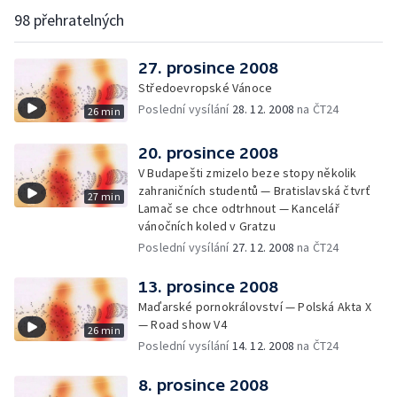
98 přehratelných
27. prosince 2008
Středoevropské Vánoce
Poslední vysílání
28. 12. 2008
na ČT24
26 min
20. prosince 2008
V Budapešti zmizelo beze stopy několik
zahraničních studentů — Bratislavská čtvrť
27 min
Lamač se chce odtrhnout — Kancelář
vánočních koled v Gratzu
Poslední vysílání
27. 12. 2008
na ČT24
13. prosince 2008
Maďarské pornokrálovství — Polská Akta X
— Road show V4
26 min
Poslední vysílání
14. 12. 2008
na ČT24
8. prosince 2008