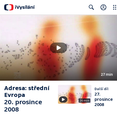
Clos
Search
27 min
Adresa: střední
Další díl
Evropa
27.
prosince
20. prosince
26 min
2008
2008