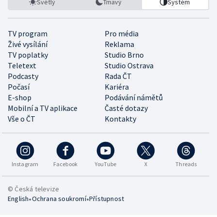
Světlý
Tmavý
Systém
TV program
Pro média
Živé vysílání
Reklama
TV poplatky
Studio Brno
Teletext
Studio Ostrava
Podcasty
Rada ČT
Počasí
Kariéra
E-shop
Podávání námětů
Mobilní a TV aplikace
Časté dotazy
Vše o ČT
Kontakty
Instagram
Facebook
YouTube
X
Threads
© Česká televize
•
•
English
Ochrana soukromí
Přístupnost