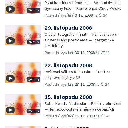
Pivní turistika v Německu — Setkání dvojice
Gyurcsány Fico — Konference OSN v Polsku
26 min
Poslední vysílání
9. 12. 2008
na ČT24
29. listopadu 2008
O scientologickém hnutí — Na návštěvě u
slovenského prezidenta — Energetické
26 min
certifikáty
Poslední vysílání
30. 11. 2008
na ČT24
22. listopadu 2008
Poštovní válka v Rakousku — Trest za
jazykové chyby v SR
26 min
Poslední vysílání
23. 11. 2008
na ČT24
15. listopadu 2008
Robin Hood v Maďarsku — Rabíni v ohrožení
— Německo-polské změny v učebnicích
25 min
Poslední vysílání
16. 11. 2008
na ČT24