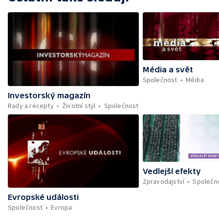
Média a svět
Společnost
Média
Investorský magazín
Rady a recepty
Životní styl
Společnost
Vedlejší efekty
Zpravodajství
Společn
Evropské události
Společnost
Evropa