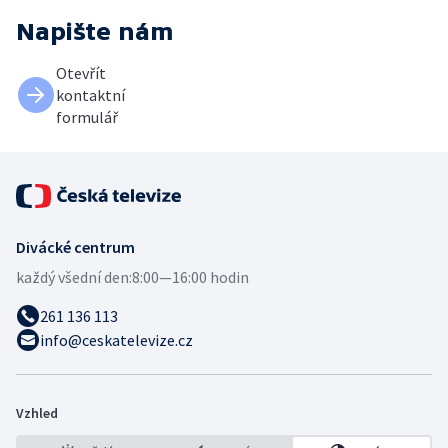
Napište nám
Otevřít
kontaktní
formulář
Divácké centrum
každý všední den:
8:00—16:00 hodin
261 136 113
info@ceskatelevize.cz
Vzhled