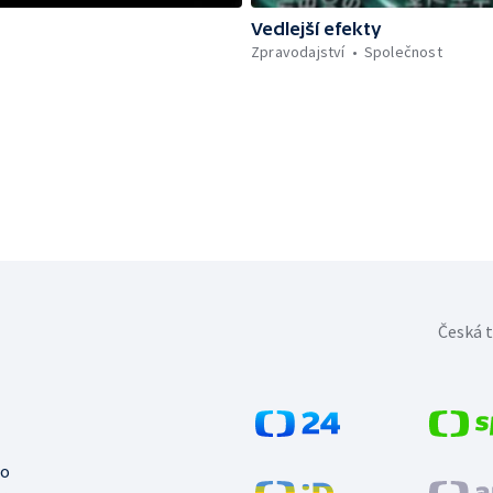
Vedlejší efekty
Zpravodajství
Společnost
Česká t
no