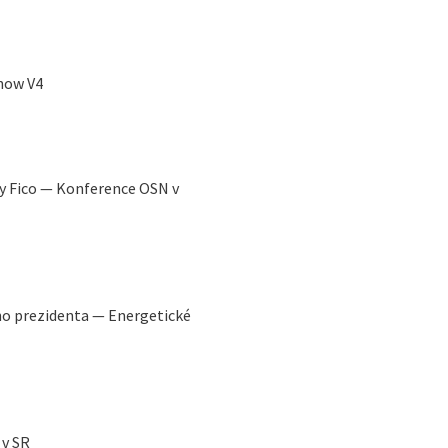
how V4
ny Fico — Konference OSN v
ho prezidenta — Energetické
 v SR