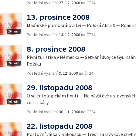
Poslední vysílání
27. 12. 2008
na ČT24
13. prosince 2008
Maďarské pornokrálovství — Polská Akta X — Road s
26 min
Poslední vysílání
14. 12. 2008
na ČT24
8. prosince 2008
Pivní turistika v Německu — Setkání dvojice Gyurcsá
26 min
Polsku
Poslední vysílání
9. 12. 2008
na ČT24
29. listopadu 2008
O scientologickém hnutí — Na návštěvě u slovenské
26 min
certifikáty
Poslední vysílání
30. 11. 2008
na ČT24
22. listopadu 2008
Poštovní válka v Rakousku — Trest za jazykové chyby