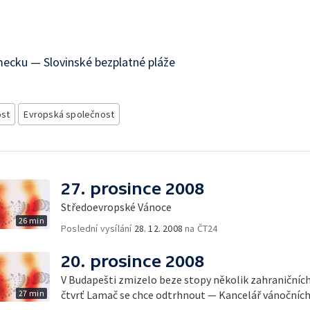
ecku — Slovinské bezplatné pláže
ost
Evropská společnost
27. prosince 2008
Středoevropské Vánoce
26 min
Poslední vysílání
28. 12. 2008
na ČT24
20. prosince 2008
V Budapešti zmizelo beze stopy několik zahraničníc
27 min
čtvrť Lamač se chce odtrhnout — Kancelář vánočních