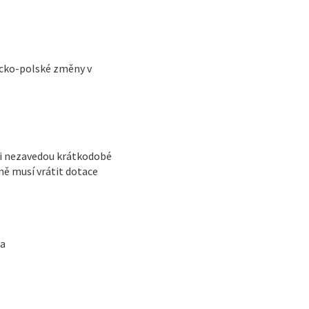
cko-polské změny v
ci nezavedou krátkodobé
ně musí vrátit dotace
la