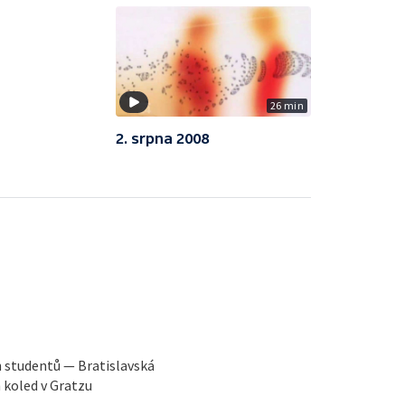
26 min
2. srpna 2008
h studentů — Bratislavská
 koled v Gratzu