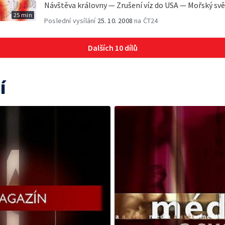
Návštěva královny — Zrušení víz do USA — Mořský svět
25 min
Poslední vysílání
25. 10. 2008
na ČT24
Dalších 10 dílů
í