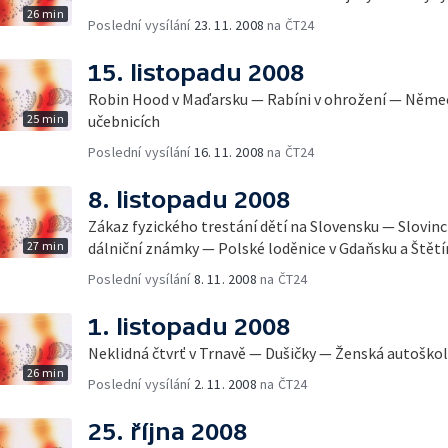
26 min
Poslední vysílání
23. 11. 2008
na ČT24
15. listopadu 2008
Robin Hood v Maďarsku — Rabíni v ohrožení — Něme
25 min
učebnicích
Poslední vysílání
16. 11. 2008
na ČT24
8. listopadu 2008
Zákaz fyzického trestání dětí na Slovensku — Slovin
27 min
dálniční známky — Polské loděnice v Gdaňsku a Štětí
Poslední vysílání
8. 11. 2008
na ČT24
1. listopadu 2008
Neklidná čtvrť v Trnavě — Dušičky — Ženská autoško
26 min
Poslední vysílání
2. 11. 2008
na ČT24
25. října 2008