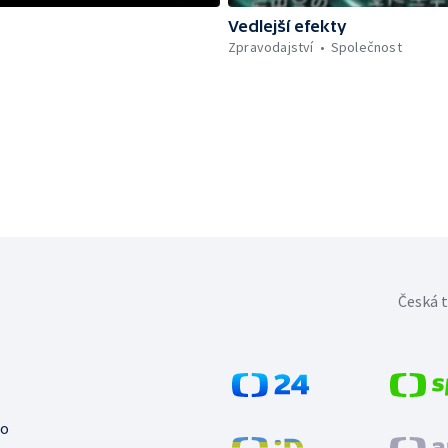
Vedlejší efekty
Zpravodajství
Společnost
Česká t
no