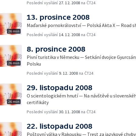
Poslední vysílání
27. 12. 2008
na ČT24
13. prosince 2008
Maďarské pornokrálovství — Polská Akta X — Road s
26 min
Poslední vysílání
14. 12. 2008
na ČT24
8. prosince 2008
Pivní turistika v Německu — Setkání dvojice Gyurcsá
26 min
Polsku
Poslední vysílání
9. 12. 2008
na ČT24
29. listopadu 2008
O scientologickém hnutí — Na návštěvě u slovenské
26 min
certifikáty
Poslední vysílání
30. 11. 2008
na ČT24
22. listopadu 2008
Poštovní válka v Rakousku — Trest za jazykové chyby