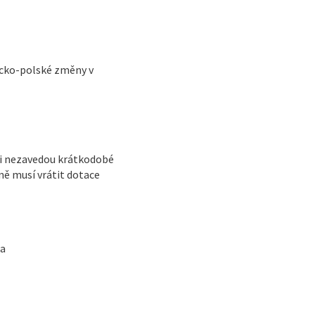
cko-polské změny v
ci nezavedou krátkodobé
ně musí vrátit dotace
la