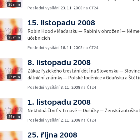
26 min
Poslední vysílání
23. 11. 2008
na ČT24
15. listopadu 2008
Robin Hood v Maďarsku — Rabíni v ohrožení — Něme
25 min
učebnicích
Poslední vysílání
16. 11. 2008
na ČT24
8. listopadu 2008
Zákaz fyzického trestání dětí na Slovensku — Slovin
27 min
dálniční známky — Polské loděnice v Gdaňsku a Štětí
Poslední vysílání
8. 11. 2008
na ČT24
1. listopadu 2008
Neklidná čtvrť v Trnavě — Dušičky — Ženská autoško
26 min
Poslední vysílání
2. 11. 2008
na ČT24
25. října 2008