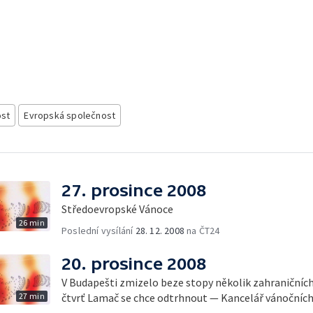
ost
Evropská společnost
27. prosince 2008
Středoevropské Vánoce
26 min
Poslední vysílání
28. 12. 2008
na ČT24
20. prosince 2008
V Budapešti zmizelo beze stopy několik zahraničníc
27 min
čtvrť Lamač se chce odtrhnout — Kancelář vánočních