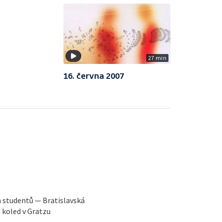
27 min
16. června 2007
h studentů — Bratislavská
 koled v Gratzu