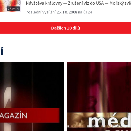
Návštěva královny — Zrušení víz do USA — Mořský svět
25 min
Poslední vysílání
25. 10. 2008
na ČT24
Dalších 10 dílů
í