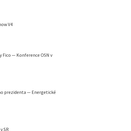
how V4
ny Fico — Konference OSN v
ho prezidenta — Energetické
 v SR