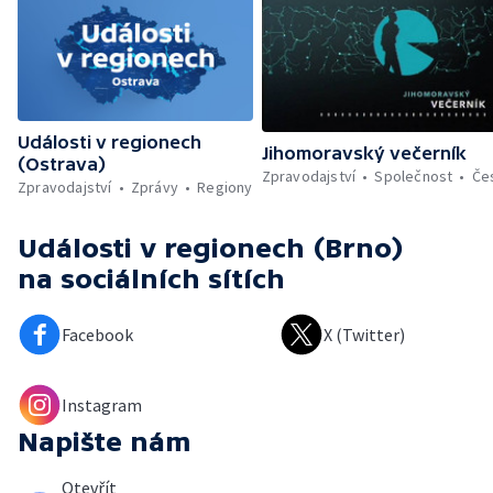
Události v regionech
Jihomoravský večerník
(Ostrava)
Zpravodajství
Společnost
Če
Zpravodajství
Zprávy
Regiony
Události v regionech (Brno)
na sociálních sítích
Facebook
X (Twitter)
Instagram
Napište nám
Otevřít