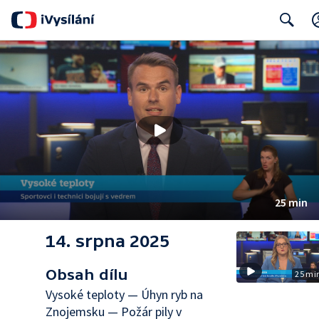
Search
25 min
14. srpna 2025
Obsah dílu
25 mi
Vysoké teploty — Úhyn ryb na
Znojemsku — Požár pily v