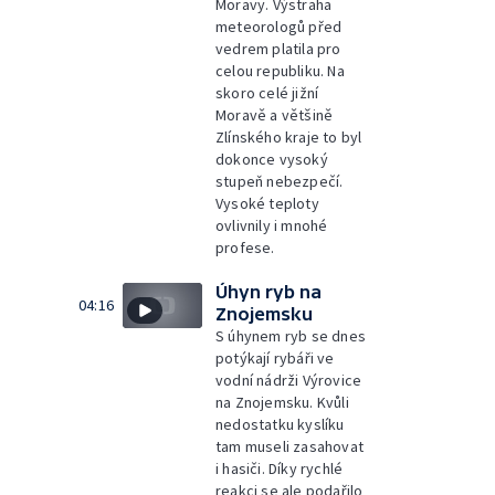
Moravy. Výstraha
meteorologů před
vedrem platila pro
celou republiku. Na
skoro celé jižní
Moravě a většině
Zlínského kraje to byl
dokonce vysoký
stupeň nebezpečí.
Vysoké teploty
ovlivnily i mnohé
profese.
Úhyn ryb na
04:16
Znojemsku
S úhynem ryb se dnes
potýkají rybáři ve
vodní nádrži Výrovice
na Znojemsku. Kvůli
nedostatku kyslíku
tam museli zasahovat
i hasiči. Díky rychlé
reakci se ale podařilo