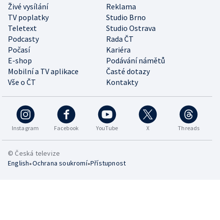
Živé vysílání
Reklama
TV poplatky
Studio Brno
Teletext
Studio Ostrava
Podcasty
Rada ČT
Počasí
Kariéra
E-shop
Podávání námětů
Mobilní a TV aplikace
Časté dotazy
Vše o ČT
Kontakty
Instagram
Facebook
YouTube
X
Threads
© Česká televize
•
•
English
Ochrana soukromí
Přístupnost