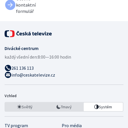
kontaktní
formulář
Divácké centrum
každý všední den:
8:00—16:00 hodin
261 136 113
info@ceskatelevize.cz
Vzhled
Světlý
Tmavý
Systém
TV program
Pro média