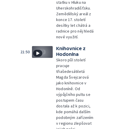
statku v Hluku na
Uherskohradišťsku.
Zemědělský areál z
konce 17. století
desítky let chátrá a
radnice pro něj hledá
nové využití.
Knihovnice z
21:50
Hodonína
Skoro půl století
pracuje
třiašedesátiletá
Magda Švejcarová
jako knihovnice v
Hodoníně. Od
výpůjčního pultu se
postupem času
dostala až k pozici,
kde pomáhá dalším
podobným zařízením
v regionu zlepšovat