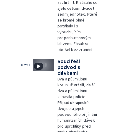
zachránit. K zásahu se
sjelo celkem dvacet
sedm jednotek, které
se kromě ohně
potýkaly i s
vybuchujícími
propanbutanovými
lahvemi. Zásah se
obešel bez zranění.
Soud řeší
07:51
podvod s
dávkami
Dva a půl milionu
korun už vrátili, další
dva a půl milionu
zabavila policie.
Případ ukrajinské
dvojice a jejich
podvodného přijímání
humanitárních dávek
pro uprchlíky před