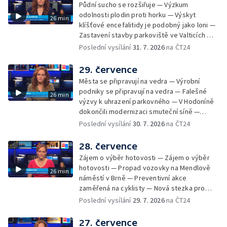
Půdní sucho se rozšiřuje — Výzkum
odolnosti plodin proti horku — Výskyt
26 min
klíšťové encefalitidy je podobný jako loni —
Zastavení stavby parkoviště ve Valticích —
Spor o lokalitu lesa v Rožnově pod
Poslední vysílání
31. 7. 2026
na ČT24
Radhoštěm — Dopady horka na lidský
organismus — Kybernetický incident na
29. července
Masarykově univerzitě — Slavnostní
Města se připravují na vedra — Výrobní
vyřazení absolventů Univerzity obran —
podniky se připravují na vedra — Falešné
26 min
Letní kurzy umění pro mladé — Mobilní
výzvy k uhrazení parkovného — V Hodoníně
kurníky pomáhají na poli
dokončili modernizaci smuteční síně —
Chybějící toalety u dětských hřišť —
Poslední vysílání
30. 7. 2026
na ČT24
Zadržování vody v krajině — Demolice
bývalého nákupního domu Letná — Končí 52.
28. července
ročník Letní filmové školy — 3. ročník
Zájem o výběr hotovosti — Zájem o výběr
komunitní akce Stůl ve středu — Cesta na
hotovosti — Propad vozovky na Mendlově
26 min
podporu paliativní péče
náměstí v Brně — Preventivní akce
zaměřená na cyklisty — Nová stezka pro
cyklisty na Zlínsku — Letecká linka mezi
Poslední vysílání
29. 7. 2026
na ČT24
Brnem a Frankfurtem — Vědci budou
pozorovat zatmění Slunce — Den AČFK na
27. července