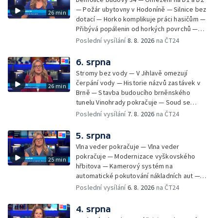
— Požár ubytovny v Hodoníně — Silnice bez
26 min
dotací — Horko komplikuje práci hasičům —
Přibývá popálenin od horkých povrchů —
Začíná prodej burčáku — Vedra komplikují
Poslední vysílání
8. 8. 2026
na ČT24
údržbu vody
6. srpna
Stromy bez vody — V Jihlavě omezují
čerpání vody — Historie názvů zastávek v
26 min
Brně — Stavba budoucího brněnského
tunelu Vinohrady pokračuje — Soud se
žhářem zlínského baru — Odložení bourání
Poslední vysílání
7. 8. 2026
na ČT24
vyhořelé budovy ve Zlíně — 55. ročník Barum
Czech Rally Zlín — Začal 7. ročník festivalu
5. srpna
Pop Messe — Přestavba mostu v Hodoníně
Vlna veder pokračuje — Vlna veder
— Fenomén památníčků
pokračuje — Modernizace vyškovského
25 min
hřbitova — Kamerový systém na
automatické pokutování nákladních aut —
Demolice vyhořelé budovy ve Zlíně — Případ
Poslední vysílání
6. 8. 2026
na ČT24
popálení dítěte u soudu — Budoucnost
stadionu na Vyškovsku — Výstraha před
4. srpna
bouřkami — Brno hostí Mezinárodní kytarový