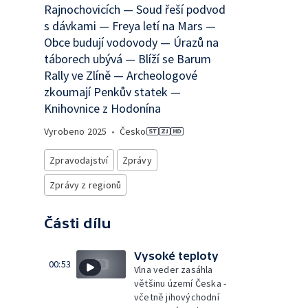
Rajnochovicích — Soud řeší podvod
s dávkami — Freya letí na Mars —
Obce budují vodovody — Úrazů na
táborech ubývá — Blíží se Barum
Rally ve Zlíně — Archeologové
zkoumají Penkův statek —
Knihovnice z Hodonína
Vyrobeno
2025
•
Česko
Zpravodajství
Zprávy
Zprávy z regionů
Části dílu
Vysoké teploty
00:53
Vlna veder zasáhla
většinu území Česka -
včetně jihovýchodní