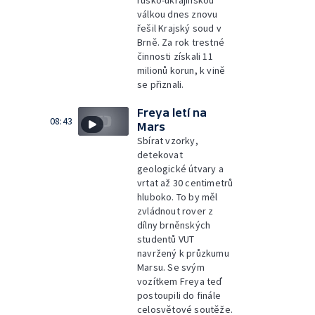
rusko-ukrajinskou
válkou dnes znovu
řešil Krajský soud v
Brně. Za rok trestné
činnosti získali 11
milionů korun, k vině
se přiznali.
Freya letí na
08:43
Mars
Sbírat vzorky,
detekovat
geologické útvary a
vrtat až 30 centimetrů
hluboko. To by měl
zvládnout rover z
dílny brněnských
studentů VUT
navržený k průzkumu
Marsu. Se svým
vozítkem Freya teď
postoupili do finále
celosvětové soutěže.