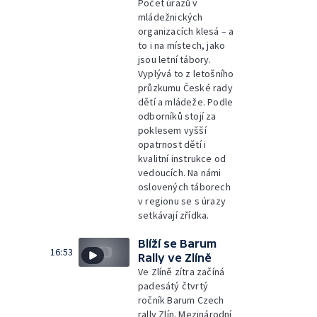
Počet úrazů v
mládežnických
organizacích klesá – a
to i na místech, jako
jsou letní tábory.
Vyplývá to z letošního
průzkumu České rady
dětí a mládeže. Podle
odborníků stojí za
poklesem vyšší
opatrnost dětí i
kvalitní instrukce od
vedoucích. Na námi
oslovených táborech
v regionu se s úrazy
setkávají zřídka.
Blíží se Barum
16:53
Rally ve Zlíně
Ve Zlíně zítra začíná
padesátý čtvrtý
ročník Barum Czech
rally Zlín. Mezinárodní