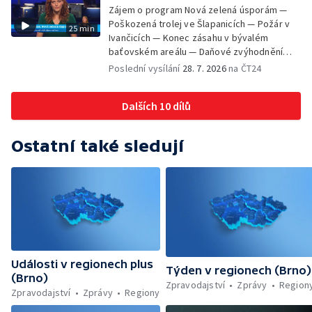
Letní filmové škole — Milan Uhde slaví 90 let
Zájem o program Nová zelená úsporám —
— Rekonstrukce vojenského srubu
Poškozená trolej ve Šlapanicích — Požár v
25 min
Ivančicích — Konec zásahu v bývalém
baťovském areálu — Daňové zvýhodnění
vína — Výhružky na magistrátu v Olomouci —
Poslední vysílání
28. 7. 2026
na ČT24
Dohady kolem stavby parkoviště —
Brněnské týmy v první fotbalové lize —
Dalších 10 dílů
Chystaná rekonstrukce bývalé věznice —
Nový seriál pro děti
Ostatní také sledují
Události v regionech plus
Týden v regionech (Brno)
(Brno)
Zpravodajství
Zprávy
Region
Zpravodajství
Zprávy
Regiony