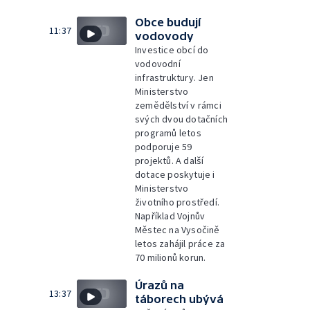
Obce budují
11:37
vodovody
Investice obcí do
vodovodní
infrastruktury. Jen
Ministerstvo
zemědělství v rámci
svých dvou dotačních
programů letos
podporuje 59
projektů. A další
dotace poskytuje i
Ministerstvo
životního prostředí.
Například Vojnův
Městec na Vysočině
letos zahájil práce za
70 milionů korun.
Úrazů na
13:37
táborech ubývá