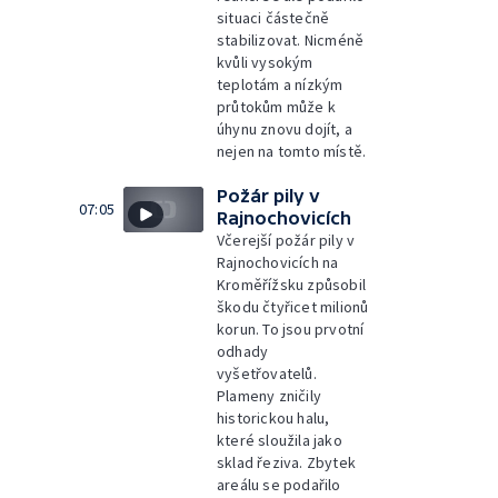
situaci částečně
stabilizovat. Nicméně
kvůli vysokým
teplotám a nízkým
průtokům může k
úhynu znovu dojít, a
nejen na tomto místě.
Požár pily v
07:05
Rajnochovicích
Včerejší požár pily v
Rajnochovicích na
Kroměřížsku způsobil
škodu čtyřicet milionů
korun. To jsou prvotní
odhady
vyšetřovatelů.
Plameny zničily
historickou halu,
které sloužila jako
sklad řeziva. Zbytek
areálu se podařilo