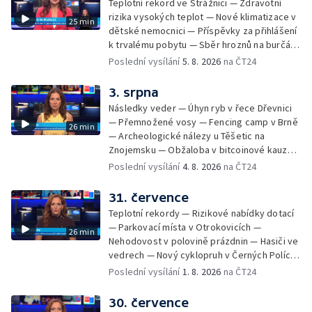
Teplotní rekord ve Strážnici — Zdravotní
festival — Očkování po kousnutí netopýrem
rizika vysokých teplot — Nové klimatizace v
25 min
dětské nemocnici — Příspěvky za přihlášení
k trvalému pobytu — Sběr hroznů na burčák
— Dokončení oprav vedení — Skončil termín
Poslední vysílání
5. 8. 2026
na ČT24
na odevzdání kandidátek — Nedostatek
vody v obcích — Vyschlá koryta potoků —
3. srpna
Sdílení strážníků na Brněnsku
Následky veder — Úhyn ryb v řece Dřevnici
— Přemnožené vosy — Fencing camp v Brně
26 min
— Archeologické nálezy u Těšetic na
Znojemsku — Obžaloba v bitcoinové kauze
— Přestavba silnice přes Bzenec na
Poslední vysílání
4. 8. 2026
na ČT24
Hodonínsku — Skončilo dopravní omezení u
Zašové — Letní opravy divadel — Český hlas
31. července
ve vesmíru
Teplotní rekordy — Rizikové nabídky dotací
— Parkovací místa v Otrokovicích —
26 min
Nehodovost v polovině prázdnin — Hasiči ve
vedrech — Nový cyklopruh v Černých Polích
— Květinová výstava ve Věžkách
Poslední vysílání
1. 8. 2026
na ČT24
30. července