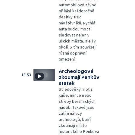
automobilový závod
přiláká každoročně
desítky tisíc
návštěvníků. Rychlá
auta budou moct
sledovat nejen v
ulicích města, ale i v
okolí. S tím souvisejí
různá dopravní
omezení.
Archeologové
18:53
zkoumají Penkův
statek
Středověký hrot z
kuše, mince nebo
střepy keramických
nádob. Takové jsou
zatím nálezy
archeologů, kteří
zkoumají místo
historického Penkova