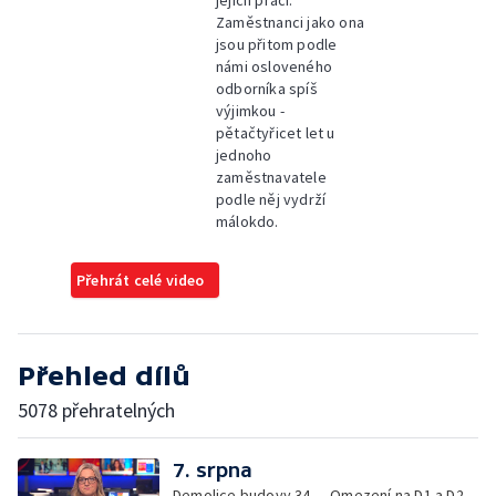
jejich práci.
Zaměstnanci jako ona
jsou přitom podle
námi osloveného
odborníka spíš
výjimkou -
pětačtyřicet let u
jednoho
zaměstnavatele
podle něj vydrží
málokdo.
Přehrát celé video
Přehled dílů
5078 přehratelných
7. srpna
Demolice budovy 34 — Omezení na D1 a D2