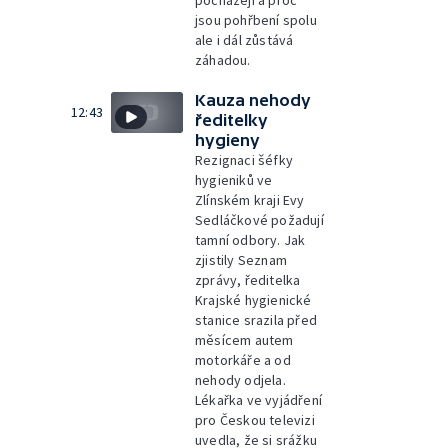
pocházejí a proč
jsou pohřbení spolu
ale i dál zůstává
záhadou.
Kauza nehody
12:43
ředitelky
hygieny
Rezignaci šéfky
hygieniků ve
Zlínském kraji Evy
Sedláčkové požadují
tamní odbory. Jak
zjistily Seznam
zprávy, ředitelka
Krajské hygienické
stanice srazila před
měsícem autem
motorkáře a od
nehody odjela.
Lékařka ve vyjádření
pro Českou televizi
uvedla, že si srážku