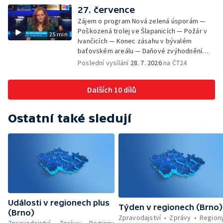
pozorovat zatmění Slunce — Den AČFK na
27. července
Letní filmové škole — Milan Uhde slaví 90 let
Zájem o program Nová zelená úsporám —
— Rekonstrukce vojenského srubu
Poškozená trolej ve Šlapanicích — Požár v
25 min
Ivančicích — Konec zásahu v bývalém
baťovském areálu — Daňové zvýhodnění
vína — Výhružky na magistrátu v Olomouci —
Poslední vysílání
28. 7. 2026
na ČT24
Dohady kolem stavby parkoviště —
Brněnské týmy v první fotbalové lize —
Dalších 10 dílů
Chystaná rekonstrukce bývalé věznice —
Nový seriál pro děti
Ostatní také sledují
Události v regionech plus
Týden v regionech (Brno)
(Brno)
Zpravodajství
Zprávy
Region