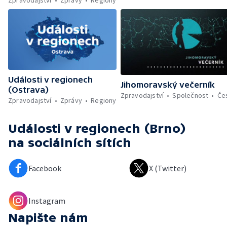
Zpravodajství
Zprávy
Regiony
Události v regionech
Jihomoravský večerník
(Ostrava)
Zpravodajství
Společnost
Če
Zpravodajství
Zprávy
Regiony
Události v regionech (Brno)
na sociálních sítích
Facebook
X (Twitter)
Instagram
Napište nám