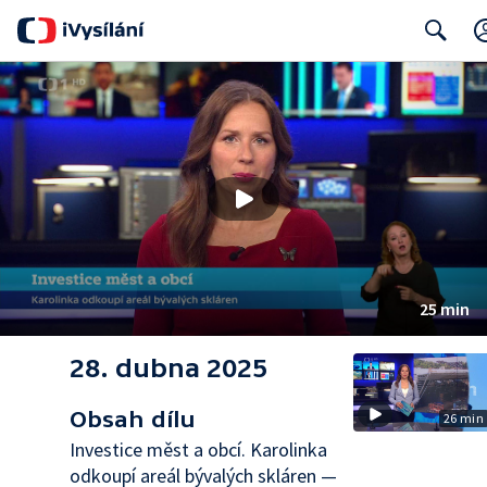
Search
25 min
28. dubna 2025
Obsah dílu
26 min
Investice měst a obcí. Karolinka
odkoupí areál bývalých skláren —