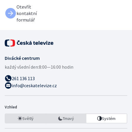
Otevřít
kontaktní
formulář
Divácké centrum
každý všední den:
8:00—16:00 hodin
261 136 113
info@ceskatelevize.cz
Vzhled
Světlý
Tmavý
Systém