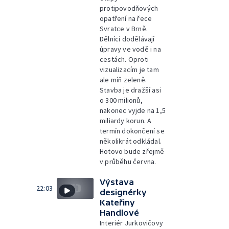
protipovodňových
opatření na řece
Svratce v Brně.
Dělníci dodělávají
úpravy ve vodě i na
cestách. Oproti
vizualizacím je tam
ale míň zeleně.
Stavba je dražší asi
o 300 milionů,
nakonec vyjde na 1,5
miliardy korun. A
termín dokončení se
několikrát odkládal.
Hotovo bude zřejmě
v průběhu června.
Výstava
22:03
designérky
Kateřiny
Handlové
Interiér Jurkovičovy