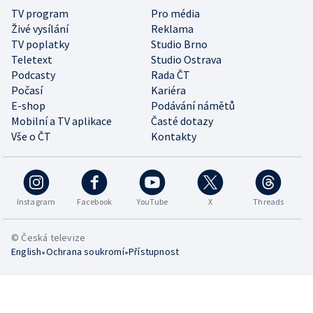
TV program
Pro média
Živé vysílání
Reklama
TV poplatky
Studio Brno
Teletext
Studio Ostrava
Podcasty
Rada ČT
Počasí
Kariéra
E-shop
Podávání námětů
Mobilní a TV aplikace
Časté dotazy
Vše o ČT
Kontakty
Instagram
Facebook
YouTube
X
Threads
© Česká televize
•
•
English
Ochrana soukromí
Přístupnost