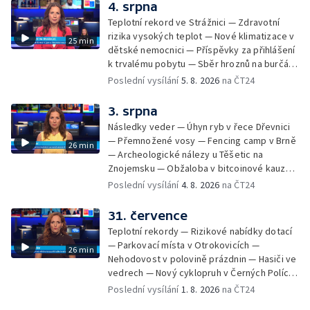
stadionu na Vyškovsku — Výstraha před
4. srpna
bouřkami — Brno hostí Mezinárodní kytarový
Teplotní rekord ve Strážnici — Zdravotní
festival — Očkování po kousnutí netopýrem
rizika vysokých teplot — Nové klimatizace v
25 min
dětské nemocnici — Příspěvky za přihlášení
k trvalému pobytu — Sběr hroznů na burčák
— Dokončení oprav vedení — Skončil termín
Poslední vysílání
5. 8. 2026
na ČT24
na odevzdání kandidátek — Nedostatek
vody v obcích — Vyschlá koryta potoků —
3. srpna
Sdílení strážníků na Brněnsku
Následky veder — Úhyn ryb v řece Dřevnici
— Přemnožené vosy — Fencing camp v Brně
26 min
— Archeologické nálezy u Těšetic na
Znojemsku — Obžaloba v bitcoinové kauze
— Přestavba silnice přes Bzenec na
Poslední vysílání
4. 8. 2026
na ČT24
Hodonínsku — Skončilo dopravní omezení u
Zašové — Letní opravy divadel — Český hlas
31. července
ve vesmíru
Teplotní rekordy — Rizikové nabídky dotací
— Parkovací místa v Otrokovicích —
26 min
Nehodovost v polovině prázdnin — Hasiči ve
vedrech — Nový cyklopruh v Černých Polích
— Květinová výstava ve Věžkách
Poslední vysílání
1. 8. 2026
na ČT24