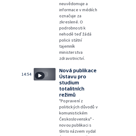
neuvědomuje a
informace v médiích
označuje za
zkreslené. O
podrobnosti k
nehodě teď žádá
policii státní
tajemník
ministerstva
zdravotnictví.
Nová publikace
14:54
Ústavu pro
studium
totalitních
režimů
"Popravení z
politických důvodů v
komunistickém
Československu" -
novou publikaci s
tímto názvem vydal