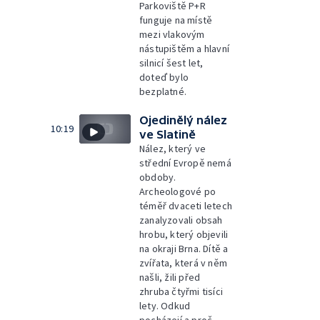
Parkoviště P+R
funguje na místě
mezi vlakovým
nástupištěm a hlavní
silnicí šest let,
doteď bylo
bezplatné.
Ojedinělý nález
10:19
ve Slatině
Nález, který ve
střední Evropě nemá
obdoby.
Archeologové po
téměř dvaceti letech
zanalyzovali obsah
hrobu, který objevili
na okraji Brna. Dítě a
zvířata, která v něm
našli, žili před
zhruba čtyřmi tisíci
lety. Odkud