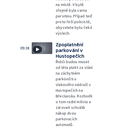
na místě. V bytě
zřejmě byla varna
pervitinu. Případ teď
proto řeší policisté,
obyvatele bytu čeká
výslech.
Zpoplatnění
09:38
parkování v
Hustopečích
Řidiči budou muset
od léta platit za stání
na záchytném
parkovišti u
vlakového nádraží v
Hustopečích na
Břeclavsku. Rozhodli
o tom radní města a
zároveň schválili
nákup dvou
parkovacích
automatů.