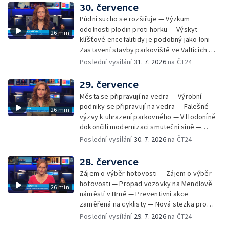
30. července
Půdní sucho se rozšiřuje — Výzkum
odolnosti plodin proti horku — Výskyt
26 min
klíšťové encefalitidy je podobný jako loni —
Zastavení stavby parkoviště ve Valticích —
Spor o lokalitu lesa v Rožnově pod
Poslední vysílání
31. 7. 2026
na ČT24
Radhoštěm — Dopady horka na lidský
organismus — Kybernetický incident na
29. července
Masarykově univerzitě — Slavnostní
Města se připravují na vedra — Výrobní
vyřazení absolventů Univerzity obran —
podniky se připravují na vedra — Falešné
26 min
Letní kurzy umění pro mladé — Mobilní
výzvy k uhrazení parkovného — V Hodoníně
kurníky pomáhají na poli
dokončili modernizaci smuteční síně —
Chybějící toalety u dětských hřišť —
Poslední vysílání
30. 7. 2026
na ČT24
Zadržování vody v krajině — Demolice
bývalého nákupního domu Letná — Končí 52.
28. července
ročník Letní filmové školy — 3. ročník
Zájem o výběr hotovosti — Zájem o výběr
komunitní akce Stůl ve středu — Cesta na
hotovosti — Propad vozovky na Mendlově
26 min
podporu paliativní péče
náměstí v Brně — Preventivní akce
zaměřená na cyklisty — Nová stezka pro
cyklisty na Zlínsku — Letecká linka mezi
Poslední vysílání
29. 7. 2026
na ČT24
Brnem a Frankfurtem — Vědci budou