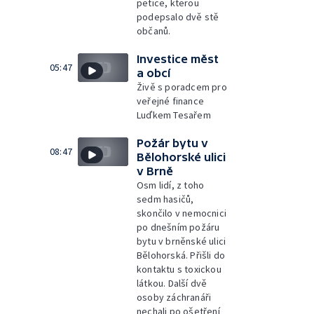
petice, kterou
podepsalo dvě stě
občanů.
Investice měst
05:47
a obcí
Živě s poradcem pro
veřejné finance
Luďkem Tesařem
Požár bytu v
08:47
Bělohorské ulici
v Brně
Osm lidí, z toho
sedm hasičů,
skončilo v nemocnici
po dnešním požáru
bytu v brněnské ulici
Bělohorská. Přišli do
kontaktu s toxickou
látkou. Další dvě
osoby záchranáři
nechali po ošetření