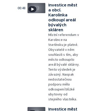
Investice měst
00:48
a obcí.
Karolinka
odkoupí areál
bývalých
skláren
Místní referendum v
Karolince na
Vsetínsku je platné.
Obyvatelé v něm
souhlasili s tím, aby
město odkoupilo
areál bývalé sklárny.
Tento výsledek je
závazný. Naopak
nedostatečnou
podporu mělo
odkoupení blízké
ubytovny od
stejného vlastníka.
Investice měst