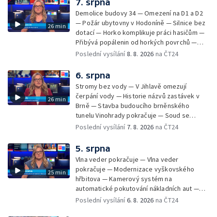
7. srpna
Demolice budovy 34 — Omezení na D1 a D2
— Požár ubytovny v Hodoníně — Silnice bez
26 min
dotací — Horko komplikuje práci hasičům —
Přibývá popálenin od horkých povrchů —
Začíná prodej burčáku — Vedra komplikují
Poslední vysílání
8. 8. 2026
na ČT24
údržbu vody
6. srpna
Stromy bez vody — V Jihlavě omezují
čerpání vody — Historie názvů zastávek v
26 min
Brně — Stavba budoucího brněnského
tunelu Vinohrady pokračuje — Soud se
žhářem zlínského baru — Odložení bourání
Poslední vysílání
7. 8. 2026
na ČT24
vyhořelé budovy ve Zlíně — 55. ročník Barum
Czech Rally Zlín — Začal 7. ročník festivalu
5. srpna
Pop Messe — Přestavba mostu v Hodoníně
Vlna veder pokračuje — Vlna veder
— Fenomén památníčků
pokračuje — Modernizace vyškovského
25 min
hřbitova — Kamerový systém na
automatické pokutování nákladních aut —
Demolice vyhořelé budovy ve Zlíně — Případ
Poslední vysílání
6. 8. 2026
na ČT24
popálení dítěte u soudu — Budoucnost