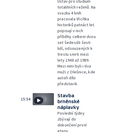
Ústav pro studium
totalitních režimů. Na
svazku 4 knih
pracovala třicítka
historiků patnáct let.
popisují v nich
příběhy celkem dvou
set šedesáti šesti
lidí, odsouzených k
trestu smrti mezi
lety 1948 až 1989.
Mezi nimi byli i dva
muži z Olešnice, kde
autoři dílo
představili.
Stavba
15:54
brněnské
náplavky
Poslední týdny
zbývají do
dokončení první
etapy