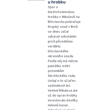
u hrobku
Spor o
Dietrichsteinskou
hrobku v Mikulově na
Břeclavsku pokračuje.
Krajský soud v Brně
se dnes začal
zabývat odvoláním
proti původnímu
verdiktu
břeclavského
okresního soudu.
Podle něj má město
památku vrátit
potomkům
šlechtického rodu.
Usilují o to už přes
sedmdesát let.
Vedení Mikulova ale
už do oprav hrobky
investovalo desítky
milionů korun.