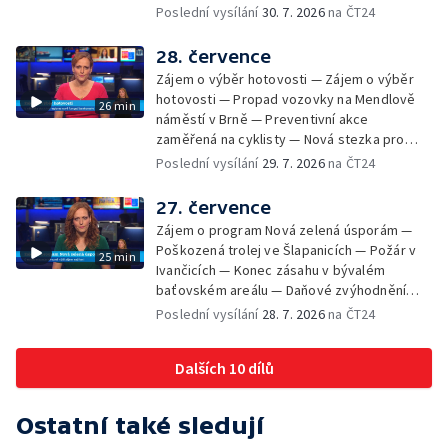
Chybějící toalety u dětských hřišť —
Poslední vysílání
30. 7. 2026
na ČT24
Zadržování vody v krajině — Demolice
bývalého nákupního domu Letná — Končí 52.
28. července
ročník Letní filmové školy — 3. ročník
Zájem o výběr hotovosti — Zájem o výběr
komunitní akce Stůl ve středu — Cesta na
hotovosti — Propad vozovky na Mendlově
26 min
podporu paliativní péče
náměstí v Brně — Preventivní akce
zaměřená na cyklisty — Nová stezka pro
cyklisty na Zlínsku — Letecká linka mezi
Poslední vysílání
29. 7. 2026
na ČT24
Brnem a Frankfurtem — Vědci budou
pozorovat zatmění Slunce — Den AČFK na
27. července
Letní filmové škole — Milan Uhde slaví 90 let
Zájem o program Nová zelená úsporám —
— Rekonstrukce vojenského srubu
Poškozená trolej ve Šlapanicích — Požár v
25 min
Ivančicích — Konec zásahu v bývalém
baťovském areálu — Daňové zvýhodnění
vína — Výhružky na magistrátu v Olomouci —
Poslední vysílání
28. 7. 2026
na ČT24
Dohady kolem stavby parkoviště —
Brněnské týmy v první fotbalové lize —
Dalších 10 dílů
Chystaná rekonstrukce bývalé věznice —
Nový seriál pro děti
Ostatní také sledují