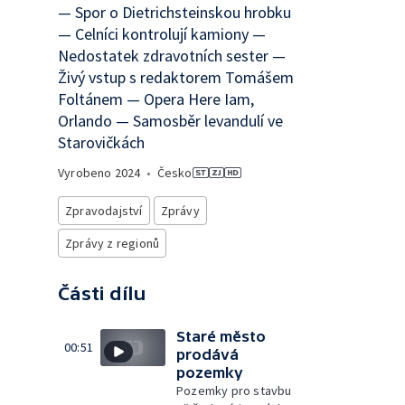
— Spor o Dietrichsteinskou hrobku
— Celníci kontrolují kamiony —
Nedostatek zdravotních sester —
Živý vstup s redaktorem Tomášem
Foltánem — Opera Here Iam,
Orlando — Samosběr levandulí ve
Starovičkách
Vyrobeno
2024
•
Česko
Zpravodajství
Zprávy
Zprávy z regionů
Části dílu
Staré město
00:51
prodává
pozemky
Pozemky pro stavbu