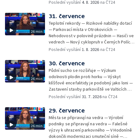
— Přestavba silnice přes Bzenec na
Poslední vysílání
4. 8. 2026
na ČT24
Hodonínsku — Skončilo dopravní omezení u
Zašové — Letní opravy divadel — Český hlas
31. července
ve vesmíru
Teplotní rekordy — Rizikové nabídky dotací
— Parkovací místa v Otrokovicích —
26 min
Nehodovost v polovině prázdnin — Hasiči ve
vedrech — Nový cyklopruh v Černých Polích
— Květinová výstava ve Věžkách
Poslední vysílání
1. 8. 2026
na ČT24
30. července
Půdní sucho se rozšiřuje — Výzkum
odolnosti plodin proti horku — Výskyt
26 min
klíšťové encefalitidy je podobný jako loni —
Zastavení stavby parkoviště ve Valticích —
Spor o lokalitu lesa v Rožnově pod
Poslední vysílání
31. 7. 2026
na ČT24
Radhoštěm — Dopady horka na lidský
organismus — Kybernetický incident na
29. července
Masarykově univerzitě — Slavnostní
Města se připravují na vedra — Výrobní
vyřazení absolventů Univerzity obran —
podniky se připravují na vedra — Falešné
26 min
Letní kurzy umění pro mladé — Mobilní
výzvy k uhrazení parkovného — V Hodoníně
kurníky pomáhají na poli
dokončili modernizaci smuteční síně —