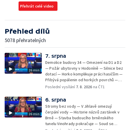
Přehrát celé video
Přehled dílů
5078 přehratelných
7. srpna
Demolice budovy 34 — Omezení na D1 a D2
— Požár ubytovny v Hodoníně — Silnice bez
26 min
dotací — Horko komplikuje práci hasičům —
Přibývá popálenin od horkých povrchů —
Začíná prodej burčáku — Vedra komplikují
Poslední vysílání
7. 8. 2026
na ČT1
údržbu vody
6. srpna
Stromy bez vody — V Jihlavě omezují
čerpání vody — Historie názvů zastávek v
26 min
Brně — Stavba budoucího brněnského
tunelu Vinohrady pokračuje — Soud se
žhářem zlínského baru — Odložení bourání