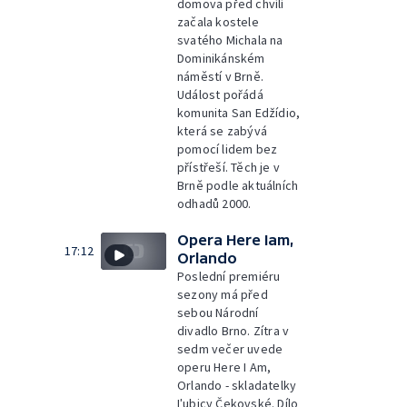
domova před chvílí
začala kostele
svatého Michala na
Dominikánském
náměstí v Brně.
Událost pořádá
komunita San Edžídio,
která se zabývá
pomocí lidem bez
přístřeší. Těch je v
Brně podle aktuálních
odhadů 2000.
Opera Here Iam,
17:12
Orlando
Poslední premiéru
sezony má před
sebou Národní
divadlo Brno. Zítra v
sedm večer uvede
operu Here I Am,
Orlando - skladatelky
Ľubicy Čekovské. Dílo