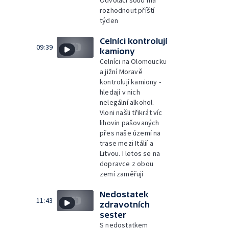
Odvolací soud má
rozhodnout příští
týden
Celníci kontrolují
09:39
kamiony
Celníci na Olomoucku
a jižní Moravě
kontrolují kamiony -
hledají v nich
nelegální alkohol.
Vloni našli třikrát víc
lihovin pašovaných
přes naše území na
trase mezi Itálií a
Litvou. I letos se na
dopravce z obou
zemí zaměřují
Nedostatek
11:43
zdravotních
sester
S nedostatkem