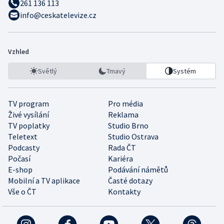
261 136 113
info@ceskatelevize.cz
Vzhled
Světlý
Tmavý
Systém
TV program
Pro média
Živé vysílání
Reklama
TV poplatky
Studio Brno
Teletext
Studio Ostrava
Podcasty
Rada ČT
Počasí
Kariéra
E-shop
Podávání námětů
Mobilní a TV aplikace
Časté dotazy
Vše o ČT
Kontakty