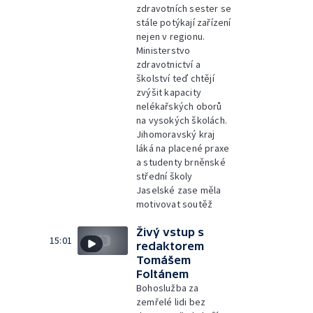
zdravotních sester se
stále potýkají zařízení
nejen v regionu.
Ministerstvo
zdravotnictví a
školství teď chtějí
zvýšit kapacity
nelékařských oborů
na vysokých školách.
Jihomoravský kraj
láká na placené praxe
a studenty brněnské
střední školy
Jaselské zase měla
motivovat soutěž
Živý vstup s
15:01
redaktorem
Tomášem
Foltánem
Bohoslužba za
zemřelé lidi bez