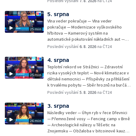
Poslední vysílání
7. 8. 2026
na ČT24
vyhořelé budovy ve Zlíně — 55. ročník Barum
Czech Rally Zlín — Začal 7. ročník festivalu
5. srpna
Pop Messe — Přestavba mostu v Hodoníně
Vlna veder pokračuje — Vlna veder
— Fenomén památníčků
pokračuje — Modernizace vyškovského
25 min
hřbitova — Kamerový systém na
automatické pokutování nákladních aut —
Demolice vyhořelé budovy ve Zlíně — Případ
Poslední vysílání
6. 8. 2026
na ČT24
popálení dítěte u soudu — Budoucnost
stadionu na Vyškovsku — Výstraha před
4. srpna
bouřkami — Brno hostí Mezinárodní kytarový
Teplotní rekord ve Strážnici — Zdravotní
festival — Očkování po kousnutí netopýrem
rizika vysokých teplot — Nové klimatizace v
25 min
dětské nemocnici — Příspěvky za přihlášení
k trvalému pobytu — Sběr hroznů na burčák
— Dokončení oprav vedení — Skončil termín
Poslední vysílání
5. 8. 2026
na ČT24
na odevzdání kandidátek — Nedostatek
vody v obcích — Vyschlá koryta potoků —
3. srpna
Sdílení strážníků na Brněnsku
Následky veder — Úhyn ryb v řece Dřevnici
— Přemnožené vosy — Fencing camp v Brně
26 min
— Archeologické nálezy u Těšetic na
Znojemsku — Obžaloba v bitcoinové kauze