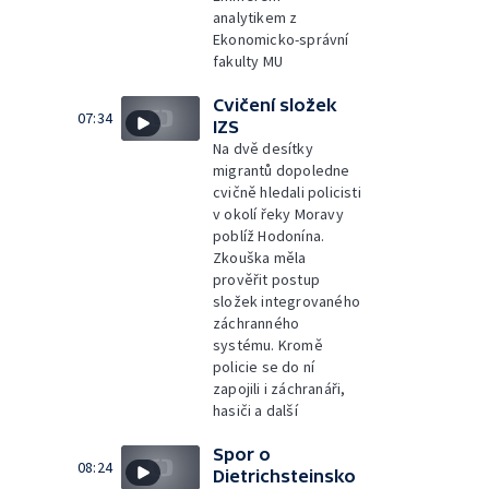
analytikem z
Ekonomicko-správní
fakulty MU
Cvičení složek
07:34
IZS
Na dvě desítky
migrantů dopoledne
cvičně hledali policisti
v okolí řeky Moravy
poblíž Hodonína.
Zkouška měla
prověřit postup
složek integrovaného
záchranného
systému. Kromě
policie se do ní
zapojili i záchranáři,
hasiči a další
Spor o
08:24
Dietrichsteinsko