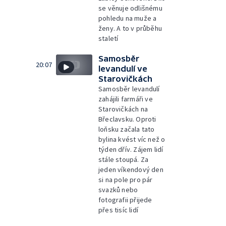
se věnuje odlišnému
pohledu na muže a
ženy. A to v průběhu
staletí
Samosběr
20:07
levandulí ve
Starovičkách
Samosběr levandulí
zahájili farmáři ve
Starovičkách na
Břeclavsku. Oproti
loňsku začala tato
bylina kvést víc než o
týden dřív. Zájem lidí
stále stoupá. Za
jeden víkendový den
si na pole pro pár
svazků nebo
fotografii přijede
přes tisíc lidí