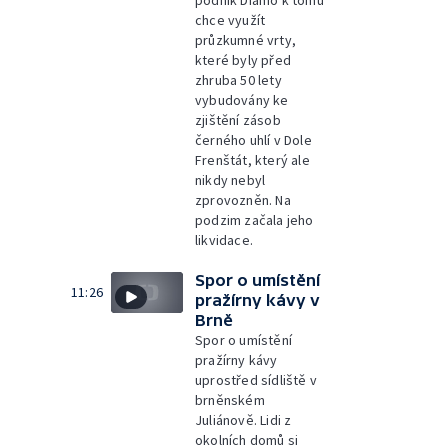
podnik Diamo k tomu
chce využít
průzkumné vrty,
které byly před
zhruba 50 lety
vybudovány ke
zjištění zásob
černého uhlí v Dole
Frenštát, který ale
nikdy nebyl
zprovozněn. Na
podzim začala jeho
likvidace.
Spor o umístění
11:26
pražírny kávy v
Brně
Spor o umístění
pražírny kávy
uprostřed sídliště v
brněnském
Juliánově. Lidi z
okolních domů si