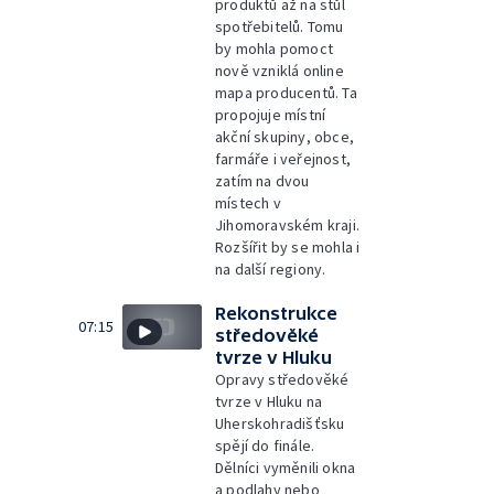
produktů až na stůl
spotřebitelů. Tomu
by mohla pomoct
nově vzniklá online
mapa producentů. Ta
propojuje místní
akční skupiny, obce,
farmáře i veřejnost,
zatím na dvou
místech v
Jihomoravském kraji.
Rozšířit by se mohla i
na další regiony.
Rekonstrukce
07:15
středověké
tvrze v Hluku
Opravy středověké
tvrze v Hluku na
Uherskohradišťsku
spějí do finále.
Dělníci vyměnili okna
a podlahy nebo