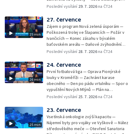
cyklisty na Zlínsku — Letecká linka mezi
Poslední vysílání
29. 7. 2026
na ČT24
Brnem a Frankfurtem — Vědci budou
pozorovat zatmění Slunce — Den AČFK na
27. července
Letní filmové škole — Milan Uhde slaví 90 let
Zájem o program Nová zelená úsporám —
— Rekonstrukce vojenského srubu
Poškozená trolej ve Šlapanicích — Požár v
25 min
Ivančicích — Konec zásahu v bývalém
baťovském areálu — Daňové zvýhodnění
vína — Výhružky na magistrátu v Olomouci —
Poslední vysílání
28. 7. 2026
na ČT24
Dohady kolem stavby parkoviště —
Brněnské týmy v první fotbalové lize —
24. července
Chystaná rekonstrukce bývalé věznice —
První fotbalová liga — Oprava Pionýrské
Nový seriál pro děti
louky v Kroměříži — Zachránit karase
26 min
obecného — Den po pádu vrtulníku — Spor o
vypuštění Nových Mlýnů — Plán na
odstranění ohořelé budovy — 52. ročník
Poslední vysílání
25. 7. 2026
na ČT24
Letní filmové školy — Energeticky
samostatné továrny
23. července
Vsetínská onkologie zvýší kapacitu —
Nájemní byty pro vojáky ve Vyškově — Nález
25 min
středověkého meče — Otevření Sanatoria