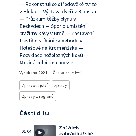
— Rekonstrukce středověké tvrze
v Hluku — Výstava dveří v Blansku
— Průzkum těžby plynu v
Beskydech — Spor o umístění
pražírny kávy v Brně — Zastavení
trestího stíhání za nehodu v
Holešově na Kroměřížsku —
Recyklace neželezných kovů —
Mezinárodní den poezie
Vyrobeno
2024
•
Česko
Zpravodajství
Zprávy
Zprávy z regionů
Části dílu
Začátek
01:04
zahrádkářské