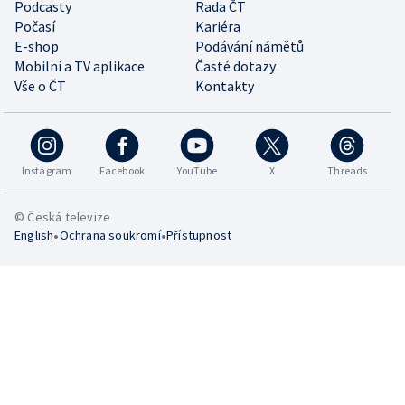
Podcasty
Rada ČT
Počasí
Kariéra
E-shop
Podávání námětů
Mobilní a TV aplikace
Časté dotazy
Vše o ČT
Kontakty
Instagram
Facebook
YouTube
X
Threads
© Česká televize
•
•
English
Ochrana soukromí
Přístupnost