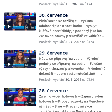
— Květinová výstava ve Věžkách
Poslední vysílání
1. 8. 2026
na ČT24
30. července
Půdní sucho se rozšiřuje — Výzkum
odolnosti plodin proti horku — Výskyt
26 min
klíšťové encefalitidy je podobný jako loni —
Zastavení stavby parkoviště ve Valticích —
Spor o lokalitu lesa v Rožnově pod
Poslední vysílání
31. 7. 2026
na ČT24
Radhoštěm — Dopady horka na lidský
organismus — Kybernetický incident na
29. července
Masarykově univerzitě — Slavnostní
Města se připravují na vedra — Výrobní
vyřazení absolventů Univerzity obran —
podniky se připravují na vedra — Falešné
26 min
Letní kurzy umění pro mladé — Mobilní
výzvy k uhrazení parkovného — V Hodoníně
kurníky pomáhají na poli
dokončili modernizaci smuteční síně —
Chybějící toalety u dětských hřišť —
Poslední vysílání
30. 7. 2026
na ČT24
Zadržování vody v krajině — Demolice
bývalého nákupního domu Letná — Končí 52.
28. července
ročník Letní filmové školy — 3. ročník
Zájem o výběr hotovosti — Zájem o výběr
komunitní akce Stůl ve středu — Cesta na
hotovosti — Propad vozovky na Mendlově
26 min
podporu paliativní péče
náměstí v Brně — Preventivní akce
zaměřená na cyklisty — Nová stezka pro