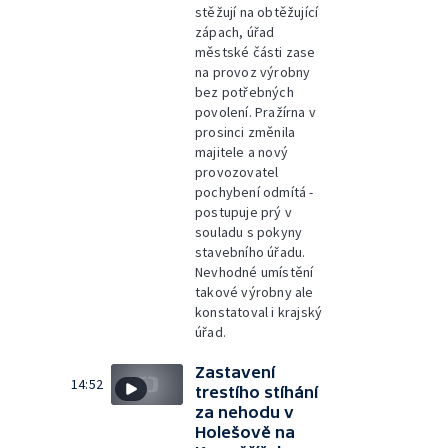
stěžují na obtěžující
zápach, úřad
městské části zase
na provoz výrobny
bez potřebných
povolení. Pražírna v
prosinci změnila
majitele a nový
provozovatel
pochybení odmítá -
postupuje prý v
souladu s pokyny
stavebního úřadu.
Nevhodné umístění
takové výrobny ale
konstatoval i krajský
úřad.
Zastavení
14:52
trestího stíhání
za nehodu v
Holešově na