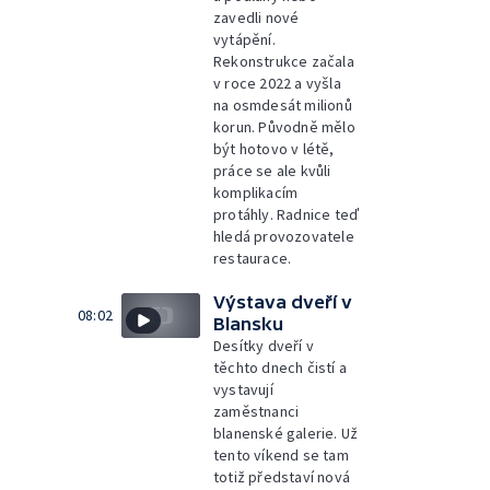
zavedli nové
vytápění.
Rekonstrukce začala
v roce 2022 a vyšla
na osmdesát milionů
korun. Původně mělo
být hotovo v létě,
práce se ale kvůli
komplikacím
protáhly. Radnice teď
hledá provozovatele
restaurace.
Výstava dveří v
08:02
Blansku
Desítky dveří v
těchto dnech čistí a
vystavují
zaměstnanci
blanenské galerie. Už
tento víkend se tam
totiž představí nová