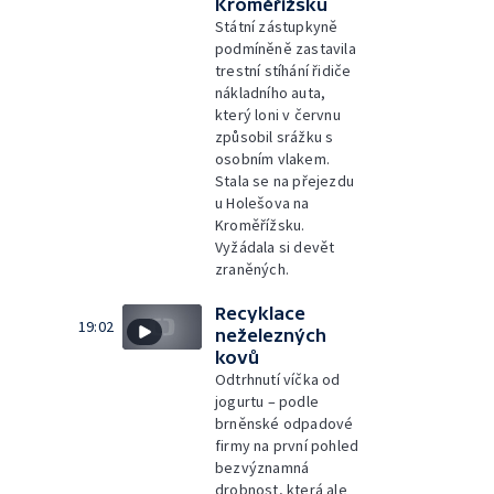
Kroměřížsku
Státní zástupkyně
podmíněně zastavila
trestní stíhání řidiče
nákladního auta,
který loni v červnu
způsobil srážku s
osobním vlakem.
Stala se na přejezdu
u Holešova na
Kroměřížsku.
Vyžádala si devět
zraněných.
Recyklace
19:02
neželezných
kovů
Odtrhnutí víčka od
jogurtu – podle
brněnské odpadové
firmy na první pohled
bezvýznamná
drobnost, která ale