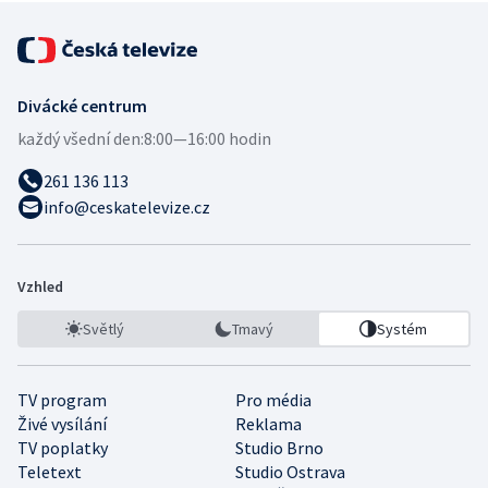
Divácké centrum
každý všední den:
8:00—16:00 hodin
261 136 113
info@ceskatelevize.cz
Vzhled
Světlý
Tmavý
Systém
TV program
Pro média
Živé vysílání
Reklama
TV poplatky
Studio Brno
Teletext
Studio Ostrava