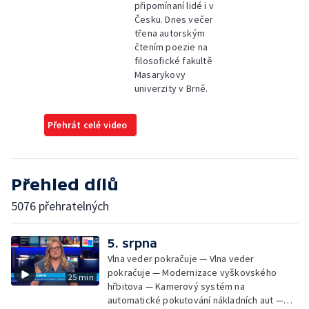
připomínaní lidé i v
Česku. Dnes večer
třena autorským
čtením poezie na
filosofické fakultě
Masarykovy
univerzity v Brně.
Přehrát celé video
Přehled dílů
5076 přehratelných
5. srpna
Vlna veder pokračuje — Vlna veder
pokračuje — Modernizace vyškovského
25 min
hřbitova — Kamerový systém na
automatické pokutování nákladních aut —