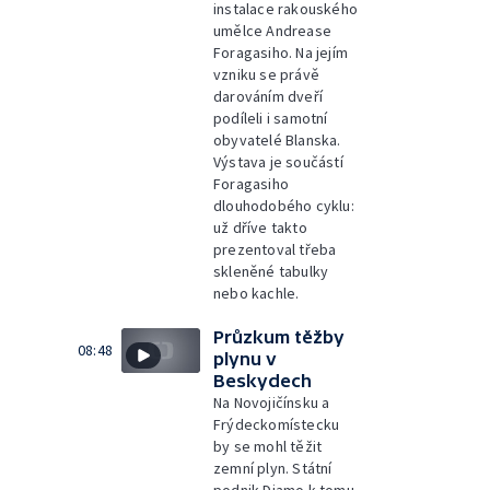
instalace rakouského
umělce Andrease
Foragasiho. Na jejím
vzniku se právě
darováním dveří
podíleli i samotní
obyvatelé Blanska.
Výstava je součástí
Foragasiho
dlouhodobého cyklu:
už dříve takto
prezentoval třeba
skleněné tabulky
nebo kachle.
Průzkum těžby
08:48
plynu v
Beskydech
Na Novojičínsku a
Frýdeckomístecku
by se mohl těžit
zemní plyn. Státní