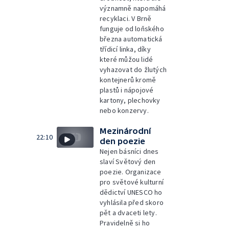
významně napomáhá
recyklaci. V Brně
funguje od loňského
března automatická
třídicí linka, díky
které můžou lidé
vyhazovat do žlutých
kontejnerů kromě
plastů i nápojové
kartony, plechovky
nebo konzervy.
Mezinárodní
22:10
den poezie
Nejen básníci dnes
slaví Světový den
poezie. Organizace
pro světové kulturní
dědictví UNESCO ho
vyhlásila před skoro
pět a dvaceti lety.
Pravidelně si ho