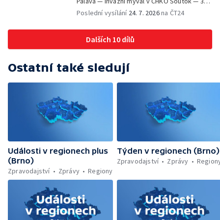
Pálava — Invazní mýval v CHKO Soutok — 33.
ročník Mikulovského výtvarného sympozia
Poslední vysílání
24. 7. 2026
na ČT24
Dalších 10 dílů
Ostatní také sledují
Události v regionech plus
Týden v regionech (Brno)
(Brno)
Zpravodajství
Zprávy
Region
Zpravodajství
Zprávy
Regiony