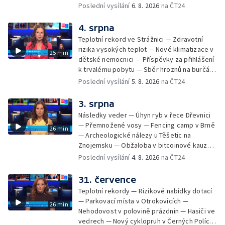
Demolice vyhořelé budovy ve Zlíně — Případ
Poslední vysílání
6. 8. 2026
na ČT24
popálení dítěte u soudu — Budoucnost
stadionu na Vyškovsku — Výstraha před
4. srpna
bouřkami — Brno hostí Mezinárodní kytarový
Teplotní rekord ve Strážnici — Zdravotní
festival — Očkování po kousnutí netopýrem
rizika vysokých teplot — Nové klimatizace v
25 min
dětské nemocnici — Příspěvky za přihlášení
k trvalému pobytu — Sběr hroznů na burčák
— Dokončení oprav vedení — Skončil termín
Poslední vysílání
5. 8. 2026
na ČT24
na odevzdání kandidátek — Nedostatek
vody v obcích — Vyschlá koryta potoků —
3. srpna
Sdílení strážníků na Brněnsku
Následky veder — Úhyn ryb v řece Dřevnici
— Přemnožené vosy — Fencing camp v Brně
26 min
— Archeologické nálezy u Těšetic na
Znojemsku — Obžaloba v bitcoinové kauze
— Přestavba silnice přes Bzenec na
Poslední vysílání
4. 8. 2026
na ČT24
Hodonínsku — Skončilo dopravní omezení u
Zašové — Letní opravy divadel — Český hlas
31. července
ve vesmíru
Teplotní rekordy — Rizikové nabídky dotací
— Parkovací místa v Otrokovicích —
26 min
Nehodovost v polovině prázdnin — Hasiči ve
vedrech — Nový cyklopruh v Černých Polích