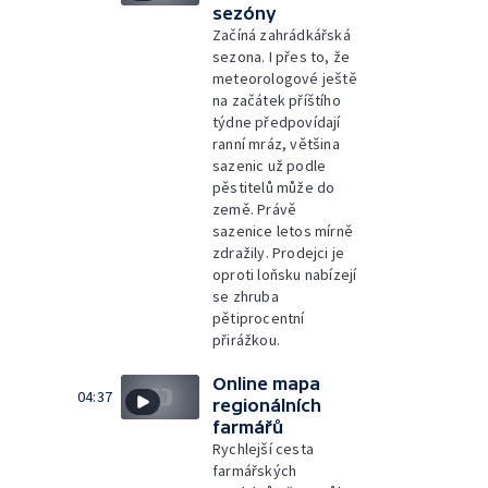
sezóny
Začíná zahrádkářská
sezona. I přes to, že
meteorologové ještě
na začátek příštího
týdne předpovídají
ranní mráz, většina
sazenic už podle
pěstitelů může do
země. Právě
sazenice letos mírně
zdražily. Prodejci je
oproti loňsku nabízejí
se zhruba
pětiprocentní
přirážkou.
Online mapa
04:37
regionálních
farmářů
Rychlejší cesta
farmářských