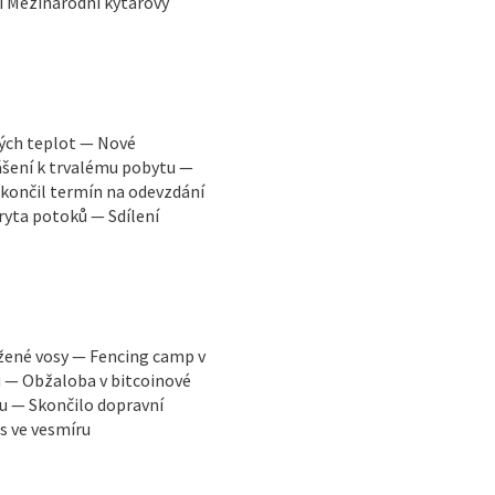
í Mezinárodní kytarový
kých teplot — Nové
ášení k trvalému pobytu —
končil termín na odevzdání
ryta potoků — Sdílení
žené vosy — Fencing camp v
u — Obžaloba v bitcoinové
u — Skončilo dopravní
s ve vesmíru