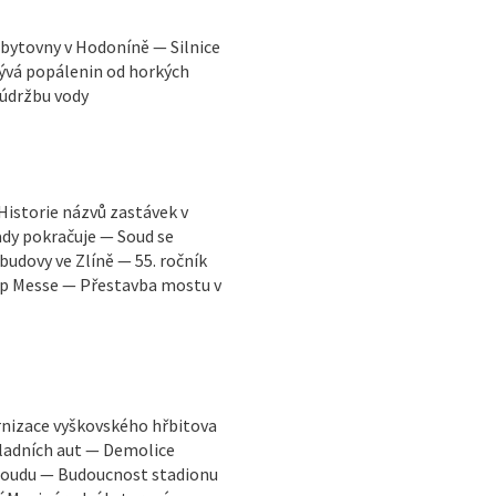
bytovny v Hodoníně — Silnice
ývá popálenin od horkých
 údržbu vody
Historie názvů zastávek v
dy pokračuje — Soud se
udovy ve Zlíně — 55. ročník
Pop Messe — Přestavba mostu v
rnizace vyškovského hřbitova
ladních aut — Demolice
 soudu — Budoucnost stadionu