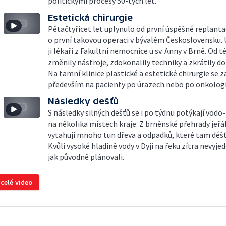
politickými procesy 50-tých let.
Estetická chirurgie
Pětačtyřicet let uplynulo od první úspěšné replanta
o první takovou operaci v bývalém Československu. 
ji lékaři z Fakultní nemocnice u sv. Anny v Brně. Od t
změnily nástroje, zdokonalily techniky a zkrátily do
Na tamní klinice plastické a estetické chirurgie se 
především na pacienty po úrazech nebo po onkologi
Následky dešťů
S následky silných dešťů se i po týdnu potýkají vod
na několika místech kraje. Z brněnské přehrady jeř
vytahují mnoho tun dřeva a odpadků, které tam déšť
Kvůli vysoké hladině vody v Dyji na řeku zítra nevyje
jak původně plánovali.
 celé video