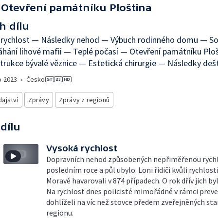
Otevření památníku Ploština
h dílu
 rychlost — Následky nehod — Výbuch rodinného domu — So
ání lihové mafii — Teplé počasí — Otevření památníku Plo
rukce bývalé věznice — Estetická chirurgie — Následky deš
o
2023
•
Česko
ajství
Zprávy
Zprávy z regionů
 dílu
Vysoká rychlost
Dopravních nehod způsobených nepřiměřenou rychl
posledním roce a půl ubylo. Loni řidiči kvůli rychlosti
Moravě havarovali v 874 případech. O rok dřív jich byl
Na rychlost dnes policisté mimořádně v rámci preve
dohlíželi na víc než stovce předem zveřejněných sta
regionu.