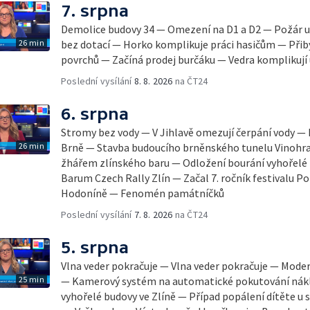
7. srpna
Demolice budovy 34 — Omezení na D1 a D2 — Požár u
26 min
bez dotací — Horko komplikuje práci hasičům — Přib
povrchů — Začíná prodej burčáku — Vedra komplikují
Poslední vysílání
8. 8. 2026
na ČT24
6. srpna
Stromy bez vody — V Jihlavě omezují čerpání vody — 
26 min
Brně — Stavba budoucího brněnského tunelu Vinohra
žhářem zlínského baru — Odložení bourání vyhořelé b
Barum Czech Rally Zlín — Začal 7. ročník festivalu 
Hodoníně — Fenomén památníčků
Poslední vysílání
7. 8. 2026
na ČT24
5. srpna
Vlna veder pokračuje — Vlna veder pokračuje — Mode
25 min
— Kamerový systém na automatické pokutování nák
vyhořelé budovy ve Zlíně — Případ popálení dítěte u