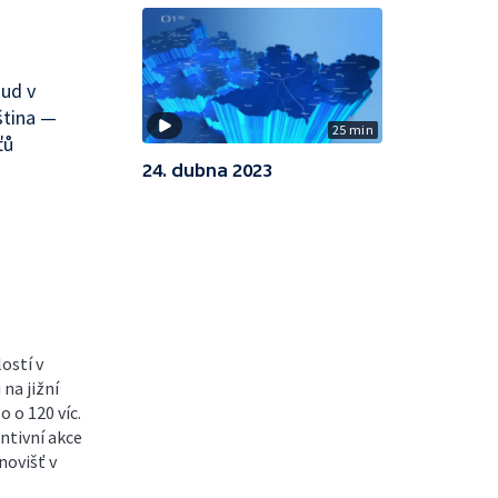
ud v
ština —
25 min
ťů
24. dubna 2023
ostí v
 na jižní
o o 120 víc.
ntivní akce
novišť v