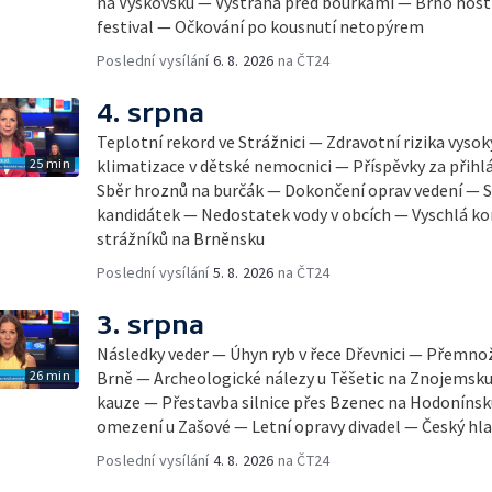
na Vyškovsku — Výstraha před bouřkami — Brno host
festival — Očkování po kousnutí netopýrem
Poslední vysílání
6. 8. 2026
na ČT24
4. srpna
Teplotní rekord ve Strážnici — Zdravotní rizika vyso
25 min
klimatizace v dětské nemocnici — Příspěvky za přihl
Sběr hroznů na burčák — Dokončení oprav vedení — S
kandidátek — Nedostatek vody v obcích — Vyschlá ko
strážníků na Brněnsku
Poslední vysílání
5. 8. 2026
na ČT24
3. srpna
Následky veder — Úhyn ryb v řece Dřevnici — Přemno
26 min
Brně — Archeologické nálezy u Těšetic na Znojemsk
kauze — Přestavba silnice přes Bzenec na Hodonínsk
omezení u Zašové — Letní opravy divadel — Český hla
Poslední vysílání
4. 8. 2026
na ČT24