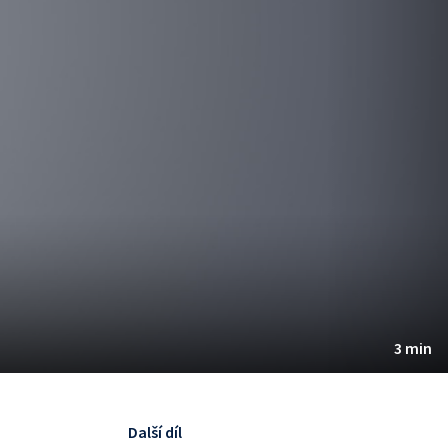
3 min
Další díl