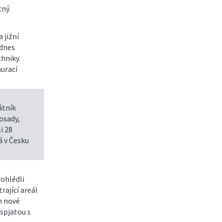
ný.
 jižní
 dnes
hniky.
aurací
átník
osady,
i 28
á v Česku
rohlédli
rající areál
m nové
spjatou s