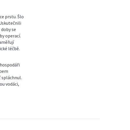
ce prstu. Šlo
Uskutečnili
é doby se
by operací.
zaměřují
cké léčbě.
o-hospodáři
ábem
 spláchnul.
dou vodáci,