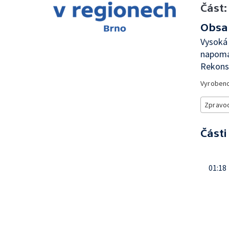
Část:
Obsa
Vysoká
napomáh
Rekonst
Vyroben
Zpravod
Části
01:18