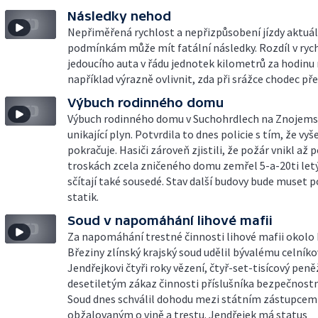
Následky nehod
Nepřiměřená rychlost a nepřizpůsobení jízdy aktuá
podmínkám může mít fatální následky. Rozdíl v rych
jedoucího auta v řádu jednotek kilometrů za hodin
například výrazně ovlivnit, zda při srážce chodec pře
Výbuch rodinného domu
Výbuch rodinného domu v Suchohrdlech na Znojems
unikající plyn. Potvrdila to dnes policie s tím, že vyš
pokračuje. Hasiči zároveň zjistili, že požár vnikl až p
troskách zcela zničeného domu zemřel 5-a-20ti let
sčítají také sousedé. Stav další budovy bude muset 
statik.
Soud v napomáhání lihové mafii
Za napomáhání trestné činnosti lihové mafii okolo
Březiny zlínský krajský soud udělil bývalému celníko
Jendřejkovi čtyři roky vězení, čtyř-set-tisícový peně
desetiletým zákaz činnosti příslušníka bezpečnostn
Soud dnes schválil dohodu mezi státním zástupcem
obžalovaným o vině a trestu. Jendřejek má status