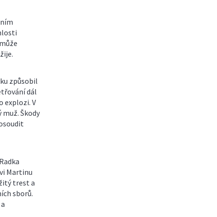
lním
losti
u může
žije.
ku způsobil
etřování dál
o explozi. V
ý muž. Škody
posoudit
 Radka
vi Martinu
žitý trest a
ích sborů.
 a