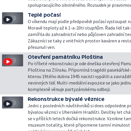
spolupracujícího obviněného. Rozsudek je pravomoc
Teplé počasí
O víkendu mají podle předpovědi počasí vystoupat na
Moravě teploty až k 1-a-20ti stupňům. Řada lidí tak
zamířila do zahradnictví nebo půjčoven zahradní tec
Zákazníci se taky z vnitřních prostor kaváren a rest
přesunuli ven.
Otevření památníku Ploština
Po tříleté rekonstrukci je ode dneška otevřený Pam
Ploština na Zlínsku. Připomíná tragédii pasekářské 
kterou 19tého dubna 1945 nacisti vypálili a zavraždil
nevinných lidí. Multi-mediální expozice se jako jedin
komplexně věnuje partyzánskému odboji.
Rekonstrukce bývalé věznice
Jedni z posledních návštěvníků si dnes odpoledne p
bývalou věznici v Uherském Hradišti. Desítky let chát
se v příštích letech dočká rekonstrukce. Vznikne ta
muzeum totality, které připomene tamní minulost 