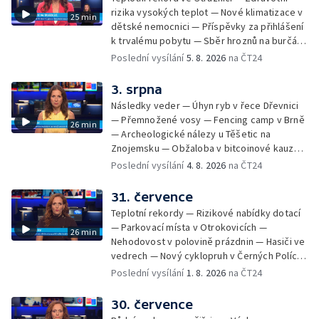
festival — Očkování po kousnutí netopýrem
rizika vysokých teplot — Nové klimatizace v
25 min
dětské nemocnici — Příspěvky za přihlášení
k trvalému pobytu — Sběr hroznů na burčák
— Dokončení oprav vedení — Skončil termín
Poslední vysílání
5. 8. 2026
na ČT24
na odevzdání kandidátek — Nedostatek
vody v obcích — Vyschlá koryta potoků —
3. srpna
Sdílení strážníků na Brněnsku
Následky veder — Úhyn ryb v řece Dřevnici
— Přemnožené vosy — Fencing camp v Brně
26 min
— Archeologické nálezy u Těšetic na
Znojemsku — Obžaloba v bitcoinové kauze
— Přestavba silnice přes Bzenec na
Poslední vysílání
4. 8. 2026
na ČT24
Hodonínsku — Skončilo dopravní omezení u
Zašové — Letní opravy divadel — Český hlas
31. července
ve vesmíru
Teplotní rekordy — Rizikové nabídky dotací
— Parkovací místa v Otrokovicích —
26 min
Nehodovost v polovině prázdnin — Hasiči ve
vedrech — Nový cyklopruh v Černých Polích
— Květinová výstava ve Věžkách
Poslední vysílání
1. 8. 2026
na ČT24
30. července