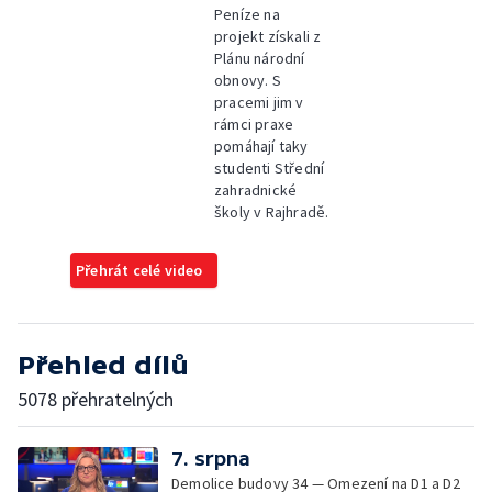
Peníze na
projekt získali z
Plánu národní
obnovy. S
pracemi jim v
rámci praxe
pomáhají taky
studenti Střední
zahradnické
školy v Rajhradě.
Přehrát celé video
Přehled dílů
5078 přehratelných
7. srpna
Demolice budovy 34 — Omezení na D1 a D2