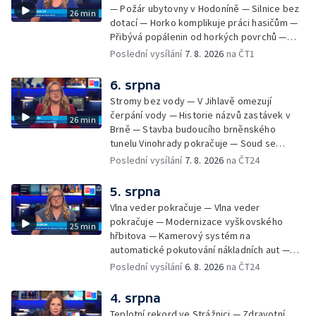
— Požár ubytovny v Hodoníně — Silnice bez
26 min
dotací — Horko komplikuje práci hasičům —
Přibývá popálenin od horkých povrchů —
Začíná prodej burčáku — Vedra komplikují
Poslední vysílání
7. 8. 2026
na ČT1
údržbu vody
6. srpna
Stromy bez vody — V Jihlavě omezují
čerpání vody — Historie názvů zastávek v
26 min
Brně — Stavba budoucího brněnského
tunelu Vinohrady pokračuje — Soud se
žhářem zlínského baru — Odložení bourání
Poslední vysílání
7. 8. 2026
na ČT24
vyhořelé budovy ve Zlíně — 55. ročník Barum
Czech Rally Zlín — Začal 7. ročník festivalu
5. srpna
Pop Messe — Přestavba mostu v Hodoníně
Vlna veder pokračuje — Vlna veder
— Fenomén památníčků
pokračuje — Modernizace vyškovského
25 min
hřbitova — Kamerový systém na
automatické pokutování nákladních aut —
Demolice vyhořelé budovy ve Zlíně — Případ
Poslední vysílání
6. 8. 2026
na ČT24
popálení dítěte u soudu — Budoucnost
stadionu na Vyškovsku — Výstraha před
4. srpna
bouřkami — Brno hostí Mezinárodní kytarový
Teplotní rekord ve Strážnici — Zdravotní