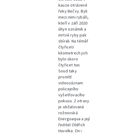
kauze otrávené
řeky Bečvy. Byli
mezi nimi rybáři,
kteří v září 2020
úhyn oznámili a
mrtvé ryby pak
sbírali. Na téměř
čtyřiceti
kilometrech jich
bylo skoro
čtyřicet tun.
Soud taky
promítl
videozáznam
policejního
vyšetřovacího
pokusu. Z otravy
je obžalovaná
rožnovská
Energoaqua a její
ředitel Oldřich
Havelka. On i