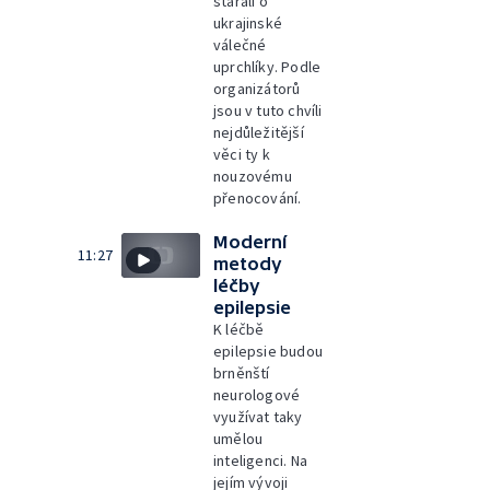
starali o
ukrajinské
válečné
uprchlíky. Podle
organizátorů
jsou v tuto chvíli
nejdůležitější
věci ty k
nouzovému
přenocování.
Moderní
11:27
metody
léčby
epilepsie
K léčbě
epilepsie budou
brněnští
neurologové
využívat taky
umělou
inteligenci. Na
jejím vývoji