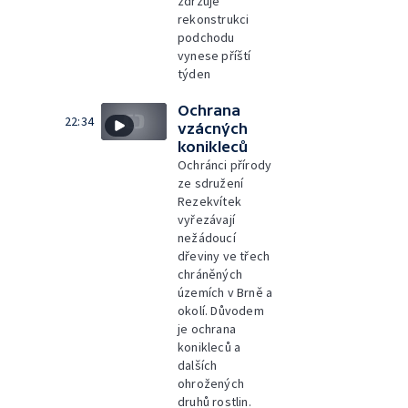
zdržuje
rekonstrukci
podchodu
vynese příští
týden
Ochrana
22:34
vzácných
konikleců
Ochránci přírody
ze sdružení
Rezekvítek
vyřezávají
nežádoucí
dřeviny ve třech
chráněných
územích v Brně a
okolí. Důvodem
je ochrana
konikleců a
dalších
ohrožených
druhů rostlin.