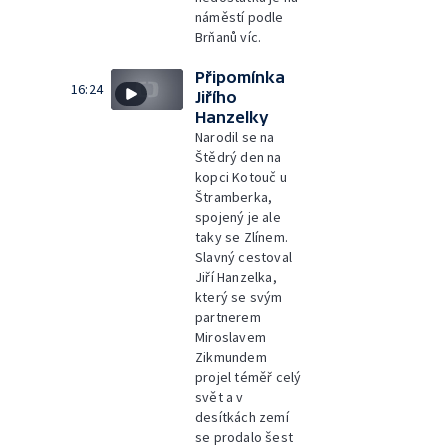
náměstí podle
Brňanů víc.
Připomínka
16:24
Jiřího
Hanzelky
Narodil se na
Štědrý den na
kopci Kotouč u
Štramberka,
spojený je ale
taky se Zlínem.
Slavný cestoval
Jiří Hanzelka,
který se svým
partnerem
Miroslavem
Zikmundem
projel téměř celý
svět a v
desítkách zemí
se prodalo šest