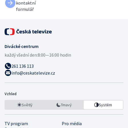
kontaktní
formulář
Divácké centrum
každý všední den:
8:00—16:00 hodin
261 136 113
info@ceskatelevize.cz
Vzhled
Světlý
Tmavý
Systém
TV program
Pro média