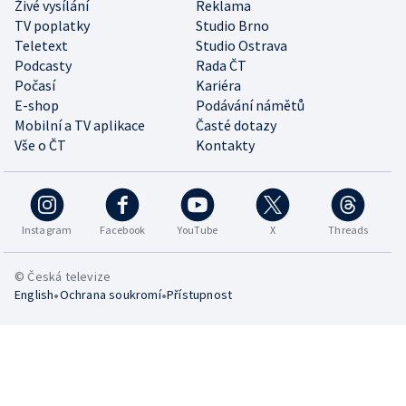
Živé vysílání
Reklama
TV poplatky
Studio Brno
Teletext
Studio Ostrava
Podcasty
Rada ČT
Počasí
Kariéra
E-shop
Podávání námětů
Mobilní a TV aplikace
Časté dotazy
Vše o ČT
Kontakty
Instagram
Facebook
YouTube
X
Threads
© Česká televize
•
•
English
Ochrana soukromí
Přístupnost