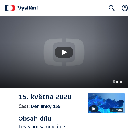
Search
3 min
15. května 2020
Část:
Den linky 155
26 min
Obsah dílu
Testy pro samoplátce —