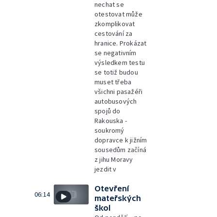
nechat se
otestovat může
zkomplikovat
cestování za
hranice. Prokázat
se negativním
výsledkem testu
se totiž budou
muset třeba
všichni pasažéři
autobusových
spojů do
Rakouska -
soukromý
dopravce k jižním
sousedům začíná
z jihu Moravy
jezdit v
Otevření
06:14
mateřských
škol