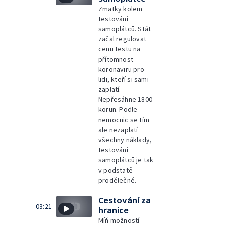
Zmatky kolem
testování
samoplátců. Stát
začal regulovat
cenu testu na
přítomnost
koronaviru pro
lidi, kteří si sami
zaplatí.
Nepřesáhne 1800
korun. Podle
nemocnic se tím
ale nezaplatí
všechny náklady,
testování
samoplátců je tak
v podstatě
prodělečné.
Cestování za
03:21
hranice
Míň možností