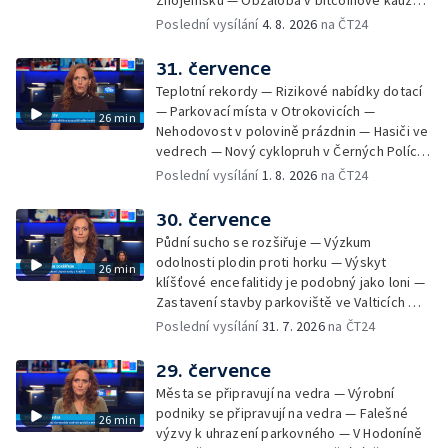
Znojemsku — Obžaloba v bitcoinové kauze
— Přestavba silnice přes Bzenec na
Poslední vysílání
4. 8. 2026
na ČT24
Hodonínsku — Skončilo dopravní omezení u
Zašové — Letní opravy divadel — Český hlas
31. července
ve vesmíru
Teplotní rekordy — Rizikové nabídky dotací
— Parkovací místa v Otrokovicích —
26 min
Nehodovost v polovině prázdnin — Hasiči ve
vedrech — Nový cyklopruh v Černých Polích
— Květinová výstava ve Věžkách
Poslední vysílání
1. 8. 2026
na ČT24
30. července
Půdní sucho se rozšiřuje — Výzkum
odolnosti plodin proti horku — Výskyt
26 min
klíšťové encefalitidy je podobný jako loni —
Zastavení stavby parkoviště ve Valticích —
Spor o lokalitu lesa v Rožnově pod
Poslední vysílání
31. 7. 2026
na ČT24
Radhoštěm — Dopady horka na lidský
organismus — Kybernetický incident na
29. července
Masarykově univerzitě — Slavnostní
Města se připravují na vedra — Výrobní
vyřazení absolventů Univerzity obran —
podniky se připravují na vedra — Falešné
26 min
Letní kurzy umění pro mladé — Mobilní
výzvy k uhrazení parkovného — V Hodoníně
kurníky pomáhají na poli