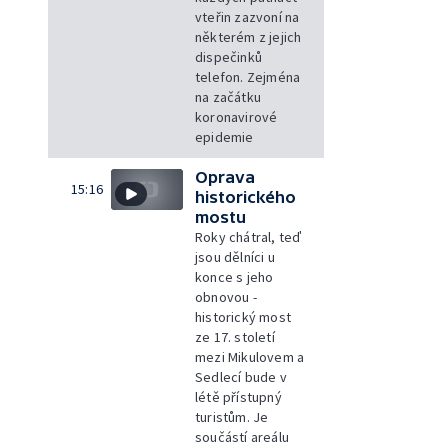
vteřin zazvoní na
některém z jejich
dispečinků
telefon. Zejména
na začátku
koronavirové
epidemie
Oprava
15:16
historického
mostu
Roky chátral, teď
jsou dělníci u
konce s jeho
obnovou -
historický most
ze 17. století
mezi Mikulovem a
Sedlecí bude v
létě přístupný
turistům. Je
součástí areálu