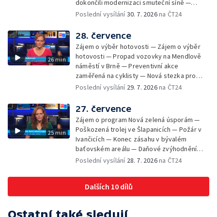
dokončili modernizaci smuteční síně —
Chybějící toalety u dětských hřišť —
Poslední vysílání
30. 7. 2026
na ČT24
Zadržování vody v krajině — Demolice
bývalého nákupního domu Letná — Končí 52.
28. července
ročník Letní filmové školy — 3. ročník
Zájem o výběr hotovosti — Zájem o výběr
komunitní akce Stůl ve středu — Cesta na
hotovosti — Propad vozovky na Mendlově
26 min
podporu paliativní péče
náměstí v Brně — Preventivní akce
zaměřená na cyklisty — Nová stezka pro
cyklisty na Zlínsku — Letecká linka mezi
Poslední vysílání
29. 7. 2026
na ČT24
Brnem a Frankfurtem — Vědci budou
pozorovat zatmění Slunce — Den AČFK na
27. července
Letní filmové škole — Milan Uhde slaví 90 let
Zájem o program Nová zelená úsporám —
— Rekonstrukce vojenského srubu
Poškozená trolej ve Šlapanicích — Požár v
25 min
Ivančicích — Konec zásahu v bývalém
baťovském areálu — Daňové zvýhodnění
vína — Výhružky na magistrátu v Olomouci —
Poslední vysílání
28. 7. 2026
na ČT24
Dohady kolem stavby parkoviště —
Brněnské týmy v první fotbalové lize —
Dalších 10 dílů
Chystaná rekonstrukce bývalé věznice —
Nový seriál pro děti
Ostatní také sledují