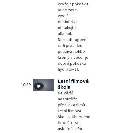
dráždit pokožku.
Ruce zase
vysušují
desinfekce
obsahující
alkohol.
Dermatologové
radí přes den
používat lehké
krémy a večer je
dobré pokožku
hydratovat.
Letní filmová
10:39
škola
Největší
nesoutěžní
přehlídka filmů -
Letní filmová
škola v Uherském
Hradišti - se
uskuteční. Po