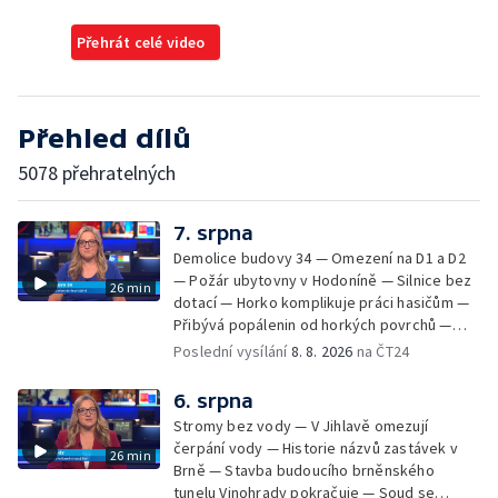
Přehrát celé video
Přehled dílů
5078 přehratelných
7. srpna
Demolice budovy 34 — Omezení na D1 a D2
— Požár ubytovny v Hodoníně — Silnice bez
26 min
dotací — Horko komplikuje práci hasičům —
Přibývá popálenin od horkých povrchů —
Začíná prodej burčáku — Vedra komplikují
Poslední vysílání
8. 8. 2026
na ČT24
údržbu vody
6. srpna
Stromy bez vody — V Jihlavě omezují
čerpání vody — Historie názvů zastávek v
26 min
Brně — Stavba budoucího brněnského
tunelu Vinohrady pokračuje — Soud se