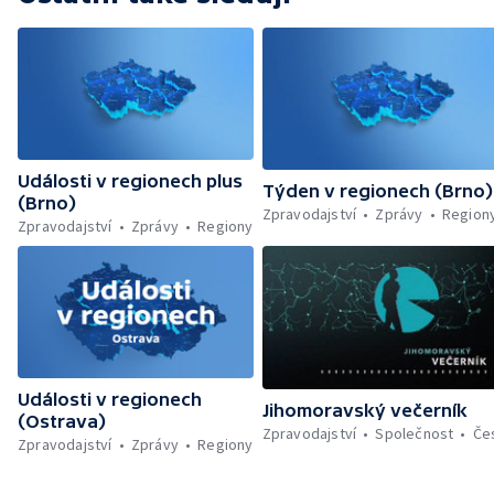
Události v regionech plus
Týden v regionech (Brno)
(Brno)
Zpravodajství
Zprávy
Region
Zpravodajství
Zprávy
Regiony
Události v regionech
Jihomoravský večerník
(Ostrava)
Zpravodajství
Společnost
Če
Zpravodajství
Zprávy
Regiony