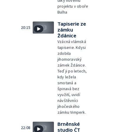
díky novému
projektu v oboře
Bulha
Tapiserie ze
20:15
zámku
Ždánice
Vzácná vlámská
tapiserie. Kdysi
zdobila
jihomoravský
zámek Ždánice.
Teď ji po letech,
kdy ležela
smotaná a
špinavá bez
využití, uvidí
návštěvníci
jihočeského
zámku Vimperk.
Brněnské
22:08
studio ČT