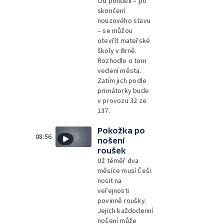
Od pondělí – po
skončení
nouzového stavu
– se můžou
otevřít mateřské
školy v Brně.
Rozhodlo o tom
vedení města.
Zatím jich podle
primátorky bude
v provozu 32 ze
137.
Pokožka po
08:56
nošení
roušek
Už téměř dva
měsíce musí Češi
nosit na
veřejnosti
povinně roušky.
Jejich každodenní
nošení může