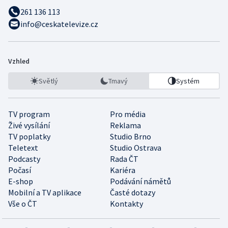
261 136 113
info@ceskatelevize.cz
Vzhled
Světlý
Tmavý
Systém
TV program
Pro média
Živé vysílání
Reklama
TV poplatky
Studio Brno
Teletext
Studio Ostrava
Podcasty
Rada ČT
Počasí
Kariéra
E-shop
Podávání námětů
Mobilní a TV aplikace
Časté dotazy
Vše o ČT
Kontakty