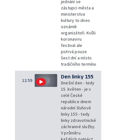
jednání se
zástupci města a
ministerstva
kultury to dnes
oznámili
organizátoři. Kvůli
koronaviru
festival ale
potrvá pouze
šest dní a místo
tradičního termínu
Den linky 155
12:59
Dnešní den - tedy
15. květen - je v
celé České
republice dnem
národní tísňové
linky 155 - tedy
linky zdravotnické
záchranné služby.
V průměru
každých patnáct