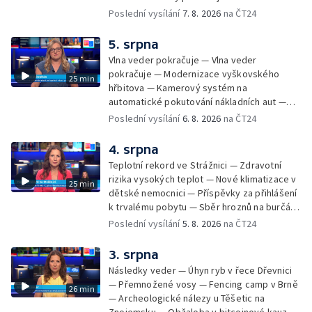
žhářem zlínského baru — Odložení bourání
Poslední vysílání
7. 8. 2026
na ČT24
vyhořelé budovy ve Zlíně — 55. ročník Barum
Czech Rally Zlín — Začal 7. ročník festivalu
5. srpna
Pop Messe — Přestavba mostu v Hodoníně
Vlna veder pokračuje — Vlna veder
— Fenomén památníčků
pokračuje — Modernizace vyškovského
25 min
hřbitova — Kamerový systém na
automatické pokutování nákladních aut —
Demolice vyhořelé budovy ve Zlíně — Případ
Poslední vysílání
6. 8. 2026
na ČT24
popálení dítěte u soudu — Budoucnost
stadionu na Vyškovsku — Výstraha před
4. srpna
bouřkami — Brno hostí Mezinárodní kytarový
Teplotní rekord ve Strážnici — Zdravotní
festival — Očkování po kousnutí netopýrem
rizika vysokých teplot — Nové klimatizace v
25 min
dětské nemocnici — Příspěvky za přihlášení
k trvalému pobytu — Sběr hroznů na burčák
— Dokončení oprav vedení — Skončil termín
Poslední vysílání
5. 8. 2026
na ČT24
na odevzdání kandidátek — Nedostatek
vody v obcích — Vyschlá koryta potoků —
3. srpna
Sdílení strážníků na Brněnsku
Následky veder — Úhyn ryb v řece Dřevnici
— Přemnožené vosy — Fencing camp v Brně
26 min
— Archeologické nálezy u Těšetic na