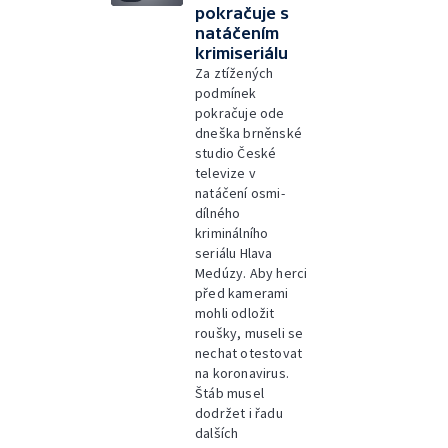
pokračuje s
natáčením
krimiseriálu
Za ztížených
podmínek
pokračuje ode
dneška brněnské
studio České
televize v
natáčení osmi-
dílného
kriminálního
seriálu Hlava
Medúzy. Aby herci
před kamerami
mohli odložit
roušky, museli se
nechat otestovat
na koronavirus.
Štáb musel
dodržet i řadu
dalších