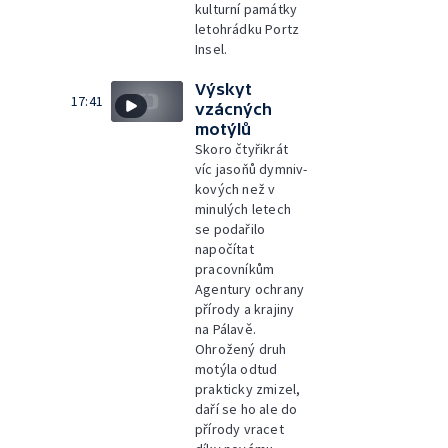
kulturní památky
letohrádku Portz
Insel.
Výskyt
17:41
vzácných
motýlů
Skoro čtyřikrát
víc jasoňů dymniv-
kových než v
minulých letech
se podařilo
napočítat
pracovníkům
Agentury ochrany
přírody a krajiny
na Pálavě.
Ohrožený druh
motýla odtud
prakticky zmizel,
daří se ho ale do
přírody vracet