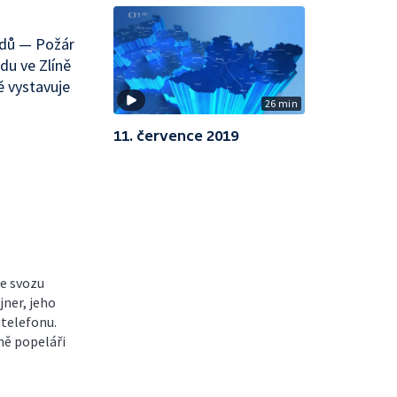
adů — Požár
du ve Zlíně
ě vystavuje
26 min
11. července 2019
e svozu
ner, jeho
telefonu.
nně popeláři