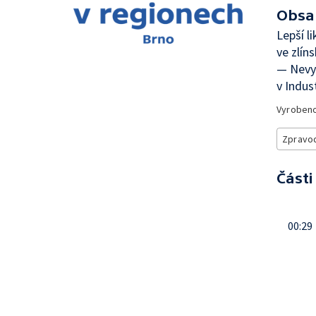
Obsa
Lepší 
ve zlín
— Nevyu
v Indus
Vyroben
Zpravod
Části
00:29