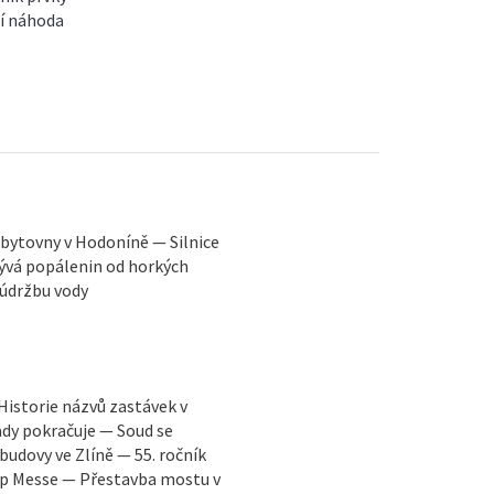
ní náhoda
bytovny v Hodoníně — Silnice
ývá popálenin od horkých
 údržbu vody
Historie názvů zastávek v
dy pokračuje — Soud se
udovy ve Zlíně — 55. ročník
Pop Messe — Přestavba mostu v