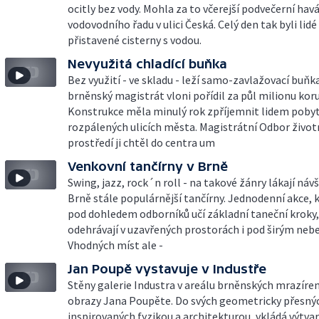
ocitly bez vody. Mohla za to včerejší podvečerní havá
vodovodního řadu v ulici Česká. Celý den tak byli lid
přistavené cisterny s vodou.
Nevyužitá chladící buňka
Bez využití - ve skladu - leží samo-zavlažovací buňk
brněnský magistrát vloni pořídil za půl milionu kor
Konstrukce měla minulý rok zpříjemnit lidem pobyt
rozpálených ulicích města. Magistrátní Odbor život
prostředí ji chtěl do centra um
Venkovní tančírny v Brně
Swing, jazz, rock´n roll - na takové žánry lákají náv
Brně stále populárnější tančírny. Jednodenní akce, k
pod dohledem odborníků učí základní taneční kroky,
odehrávají v uzavřených prostorách i pod širým neb
Vhodných míst ale -
Jan Poupě vystavuje v Industře
Stěny galerie Industra v areálu brněnských mrazíren
obrazy Jana Poupěte. Do svých geometricky přesnýc
inspirovaných fyzikou a architekturou, vkládá výtvar