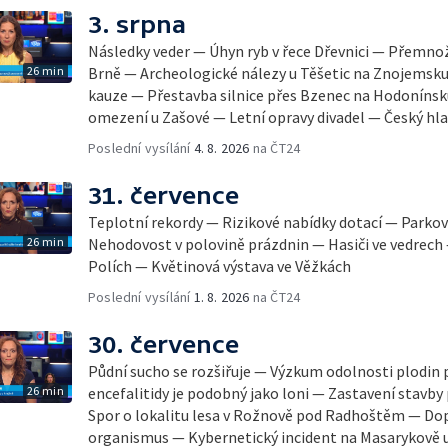
3. srpna
Následky veder — Úhyn ryb v řece Dřevnici — Přemno
26 min
Brně — Archeologické nálezy u Těšetic na Znojemsk
kauze — Přestavba silnice přes Bzenec na Hodonínsk
omezení u Zašové — Letní opravy divadel — Český hla
Poslední vysílání
4. 8. 2026
na ČT24
31. července
Teplotní rekordy — Rizikové nabídky dotací — Parkov
26 min
Nehodovost v polovině prázdnin — Hasiči ve vedrech
Polích — Květinová výstava ve Věžkách
Poslední vysílání
1. 8. 2026
na ČT24
30. července
Půdní sucho se rozšiřuje — Výzkum odolnosti plodin 
26 min
encefalitidy je podobný jako loni — Zastavení stavby 
Spor o lokalitu lesa v Rožnově pod Radhoštěm — Dop
organismus — Kybernetický incident na Masarykově u