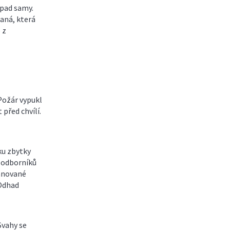
dpad samy.
aná, která
 z
Požár vypukl
 před chvílí.
ku zbytky
h odborníků
lánované
 Odhad
Svahy se