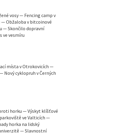
žené vosy — Fencing camp v
u — Obžaloba v bitcoinové
u — Skončilo dopravní
s ve vesmíru
ací místa v Otrokovicích —
 — Nový cyklopruh v Černých
proti horku — Výskyt klíšťové
parkoviště ve Valticích —
ady horka na lidský
niverzitě — Slavnostní