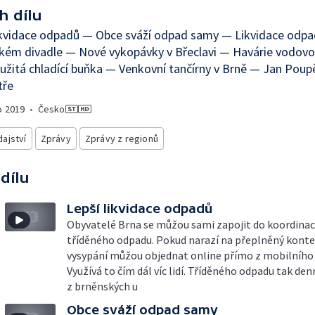
h dílu
likvidace odpadů — Obce sváží odpad samy — Likvidace odp
ském divadle — Nové vykopávky v Břeclavi — Havárie vodovo
žitá chladící buňka — Venkovní tančírny v Brně — Jan Poup
tře
o
2019
•
Česko
ajství
Zprávy
Zprávy z regionů
 dílu
Lepší likvidace odpadů
Obyvatelé Brna se můžou sami zapojit do koordinac
tříděného odpadu. Pokud narazí na přeplněný kontej
vysypání můžou objednat online přímo z mobilního 
Využívá to čím dál víc lidí. Tříděného odpadu tak de
z brněnských u
Obce sváží odpad samy