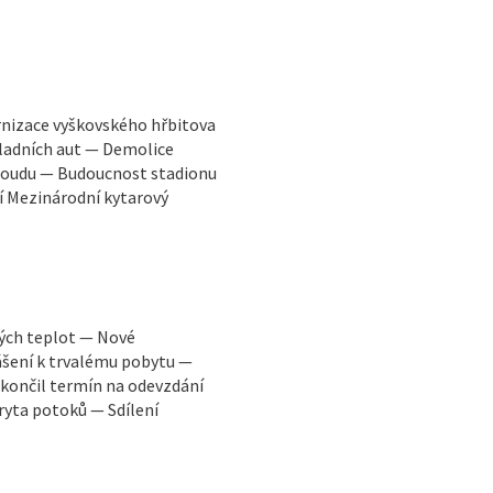
rnizace vyškovského hřbitova
ladních aut — Demolice
 soudu — Budoucnost stadionu
í Mezinárodní kytarový
kých teplot — Nové
ášení k trvalému pobytu —
končil termín na odevzdání
ryta potoků — Sdílení