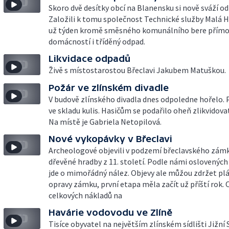
Skoro dvě desítky obcí na Blanensku si nově sváží o
Založili k tomu společnost Technické služby Malá H
už týden kromě směsného komunálního bere přímo
domácností i tříděný odpad.
Likvidace odpadů
Živě s místostarostou Břeclavi Jakubem Matuškou.
Požár ve zlínském divadle
V budově zlínského divadla dnes odpoledne hořelo. 
ve skladu kulis. Hasičům se podařilo oheň zlikvidovat
Na místě je Gabriela Netopilová.
Nové vykopávky v Břeclavi
Archeologové objevili v podzemí břeclavského zám
dřevěné hradby z 11. století. Podle námi oslovenýc
jde o mimořádný nález. Objevy ale můžou zdržet p
opravy zámku, první etapa měla začít už příští rok.
celkových nákladů na
Havárie vodovodu ve Zlíně
Tisíce obyvatel na největším zlínském sídlišti Jižní 