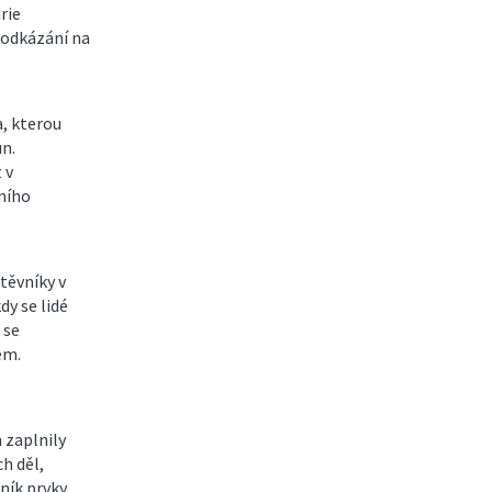
rie
é odkázání na
a, kterou
un.
 v
ního
štěvníky v
dy se lidé
 se
em.
 zaplnily
h děl,
ník prvky