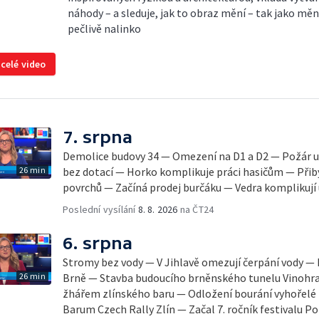
náhody – a sleduje, jak to obraz mění – tak jako mě
pečlivě nalinko
 celé video
7. srpna
Demolice budovy 34 — Omezení na D1 a D2 — Požár u
26 min
bez dotací — Horko komplikuje práci hasičům — Přib
povrchů — Začíná prodej burčáku — Vedra komplikují
Poslední vysílání
8. 8. 2026
na ČT24
6. srpna
Stromy bez vody — V Jihlavě omezují čerpání vody — 
26 min
Brně — Stavba budoucího brněnského tunelu Vinohra
žhářem zlínského baru — Odložení bourání vyhořelé b
Barum Czech Rally Zlín — Začal 7. ročník festivalu 