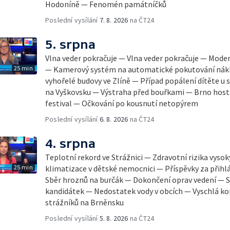
Hodoníně — Fenomén památníčků
Poslední vysílání
7. 8. 2026
na ČT24
5. srpna
Vlna veder pokračuje — Vlna veder pokračuje — Mode
25 min
— Kamerový systém na automatické pokutování nák
vyhořelé budovy ve Zlíně — Případ popálení dítěte u
na Vyškovsku — Výstraha před bouřkami — Brno host
festival — Očkování po kousnutí netopýrem
Poslední vysílání
6. 8. 2026
na ČT24
4. srpna
Teplotní rekord ve Strážnici — Zdravotní rizika vyso
25 min
klimatizace v dětské nemocnici — Příspěvky za přihl
Sběr hroznů na burčák — Dokončení oprav vedení — S
kandidátek — Nedostatek vody v obcích — Vyschlá ko
strážníků na Brněnsku
Poslední vysílání
5. 8. 2026
na ČT24