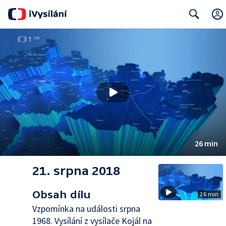
Search
26 min
21. srpna 2018
Obsah dílu
26 min
Vzpomínka na události srpna
1968. Vysílání z vysílače Kojál na