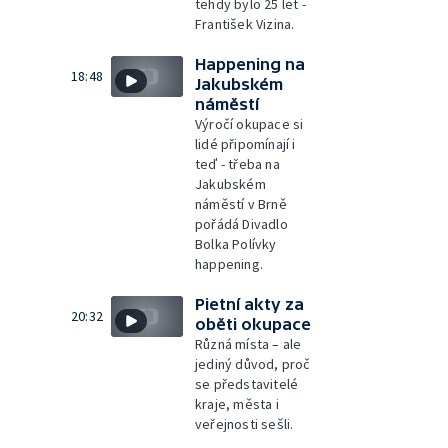
tehdy bylo 25 let -
František Vizina.
Happening na
18:48
Jakubském
náměstí
Výročí okupace si
lidé připomínají i
teď - třeba na
Jakubském
náměstí v Brně
pořádá Divadlo
Bolka Polívky
happening.
Pietní akty za
20:32
oběti okupace
Různá místa – ale
jediný důvod, proč
se představitelé
kraje, města i
veřejnosti sešli.