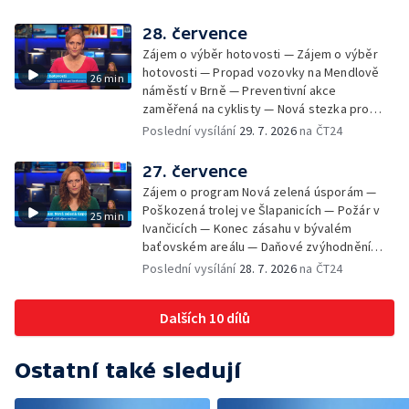
Zadržování vody v krajině — Demolice
bývalého nákupního domu Letná — Končí 52.
28. července
ročník Letní filmové školy — 3. ročník
Zájem o výběr hotovosti — Zájem o výběr
komunitní akce Stůl ve středu — Cesta na
hotovosti — Propad vozovky na Mendlově
26 min
podporu paliativní péče
náměstí v Brně — Preventivní akce
zaměřená na cyklisty — Nová stezka pro
cyklisty na Zlínsku — Letecká linka mezi
Poslední vysílání
29. 7. 2026
na ČT24
Brnem a Frankfurtem — Vědci budou
pozorovat zatmění Slunce — Den AČFK na
27. července
Letní filmové škole — Milan Uhde slaví 90 let
Zájem o program Nová zelená úsporám —
— Rekonstrukce vojenského srubu
Poškozená trolej ve Šlapanicích — Požár v
25 min
Ivančicích — Konec zásahu v bývalém
baťovském areálu — Daňové zvýhodnění
vína — Výhružky na magistrátu v Olomouci —
Poslední vysílání
28. 7. 2026
na ČT24
Dohady kolem stavby parkoviště —
Brněnské týmy v první fotbalové lize —
Dalších 10 dílů
Chystaná rekonstrukce bývalé věznice —
Nový seriál pro děti
Ostatní také sledují