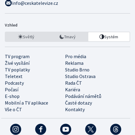
info@ceskatelevize.cz
Vzhled
Světlý
Tmavý
Systém
TV program
Pro média
Živé vysílání
Reklama
TV poplatky
Studio Brno
Teletext
Studio Ostrava
Podcasty
Rada ČT
Počasí
Kariéra
E-shop
Podávání námětů
Mobilní a TV aplikace
Časté dotazy
Vše o ČT
Kontakty