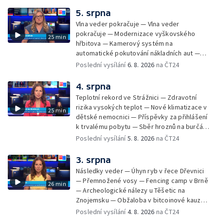
Czech Rally Zlín — Začal 7. ročník festivalu
5. srpna
Pop Messe — Přestavba mostu v Hodoníně
Vlna veder pokračuje — Vlna veder
— Fenomén památníčků
pokračuje — Modernizace vyškovského
25 min
hřbitova — Kamerový systém na
automatické pokutování nákladních aut —
Demolice vyhořelé budovy ve Zlíně — Případ
Poslední vysílání
6. 8. 2026
na ČT24
popálení dítěte u soudu — Budoucnost
stadionu na Vyškovsku — Výstraha před
4. srpna
bouřkami — Brno hostí Mezinárodní kytarový
Teplotní rekord ve Strážnici — Zdravotní
festival — Očkování po kousnutí netopýrem
rizika vysokých teplot — Nové klimatizace v
25 min
dětské nemocnici — Příspěvky za přihlášení
k trvalému pobytu — Sběr hroznů na burčák
— Dokončení oprav vedení — Skončil termín
Poslední vysílání
5. 8. 2026
na ČT24
na odevzdání kandidátek — Nedostatek
vody v obcích — Vyschlá koryta potoků —
3. srpna
Sdílení strážníků na Brněnsku
Následky veder — Úhyn ryb v řece Dřevnici
— Přemnožené vosy — Fencing camp v Brně
26 min
— Archeologické nálezy u Těšetic na
Znojemsku — Obžaloba v bitcoinové kauze
— Přestavba silnice přes Bzenec na
Poslední vysílání
4. 8. 2026
na ČT24