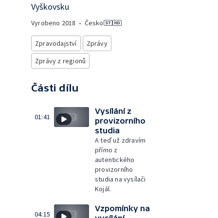
Vyškovsku
Vyrobeno
2018
•
Česko
Zpravodajství
Zprávy
Zprávy z regionů
Části dílu
Vysílání z
01:41
provizorního
studia
A teď už zdravím
přímo z
autentického
provizorního
studia na vysílači
Kojál.
Vzpomínky na
04:15