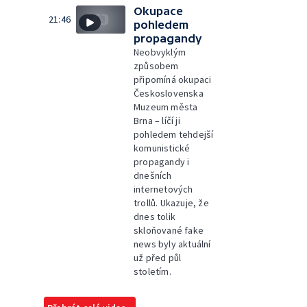
Okupace
21:46
pohledem
propagandy
Neobvyklým
způsobem
připomíná okupaci
Československa
Muzeum města
Brna – líčí ji
pohledem tehdejší
komunistické
propagandy i
dnešních
internetových
trollů. Ukazuje, že
dnes tolik
skloňované fake
news byly aktuální
už před půl
stoletím.