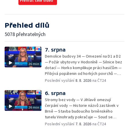
Přehrát celé video
Přehled dílů
5078 přehratelných
7. srpna
Demolice budovy 34 — Omezení na D1 a D2
— Požár ubytovny v Hodoníně — Silnice bez
26 min
dotací — Horko komplikuje práci hasičům —
Přibývá popálenin od horkých povrchů —
Začíná prodej burčáku — Vedra komplikují
Poslední vysílání
8. 8. 2026
na ČT24
údržbu vody
6. srpna
Stromy bez vody — V Jihlavě omezují
čerpání vody — Historie názvů zastávek v
26 min
Brně — Stavba budoucího brněnského
tunelu Vinohrady pokračuje — Soud se
žhářem zlínského baru — Odložení bourání
Poslední vysílání
7. 8. 2026
na ČT24
vyhořelé budovy ve Zlíně — 55. ročník Barum