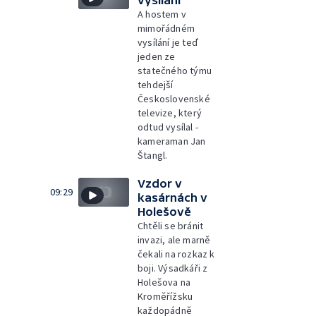
vysílání
A hostem v
mimořádném
vysílání je teď
jeden ze
statečného týmu
tehdejší
Československé
televize, který
odtud vysílal -
kameraman Jan
Štangl.
Vzdor v
09:29
kasárnách v
Holešově
Chtěli se bránit
invazi, ale marně
čekali na rozkaz k
boji. Výsadkáři z
Holešova na
Kroměřížsku
každopádně