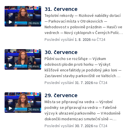
Hodonínsku — Skončilo dopravní omezení u
Zašové — Letní opravy divadel — Český hlas
31. července
ve vesmíru
Teplotní rekordy — Rizikové nabídky dotací
— Parkovací místa v Otrokovicích —
26 min
Nehodovost v polovině prázdnin — Hasiči ve
vedrech — Nový cyklopruh v Černých Polích
— Květinová výstava ve Věžkách
Poslední vysílání
1. 8. 2026
na ČT24
30. července
Půdní sucho se rozšiřuje — Výzkum
odolnosti plodin proti horku — Výskyt
26 min
klíšťové encefalitidy je podobný jako loni —
Zastavení stavby parkoviště ve Valticích —
Spor o lokalitu lesa v Rožnově pod
Poslední vysílání
31. 7. 2026
na ČT24
Radhoštěm — Dopady horka na lidský
organismus — Kybernetický incident na
29. července
Masarykově univerzitě — Slavnostní
Města se připravují na vedra — Výrobní
vyřazení absolventů Univerzity obran —
podniky se připravují na vedra — Falešné
26 min
Letní kurzy umění pro mladé — Mobilní
výzvy k uhrazení parkovného — V Hodoníně
kurníky pomáhají na poli
dokončili modernizaci smuteční síně —
Chybějící toalety u dětských hřišť —
Poslední vysílání
30. 7. 2026
na ČT24