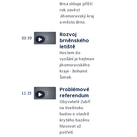
Brna slibuje příští
rok zavést
Jihomoravský kraj
a město Brno.
Rozvoj
03:39
brněnského
letiště
Hostem do
vysílání je hejtman
jihomoravského
kraje - Bohumil
Šimek.
Problémové
11:25
referendum
Obyvatelé Zubří
na Vsetínsku
budou o stavbě
krytého bazénu
hlasovat už
potřetí.