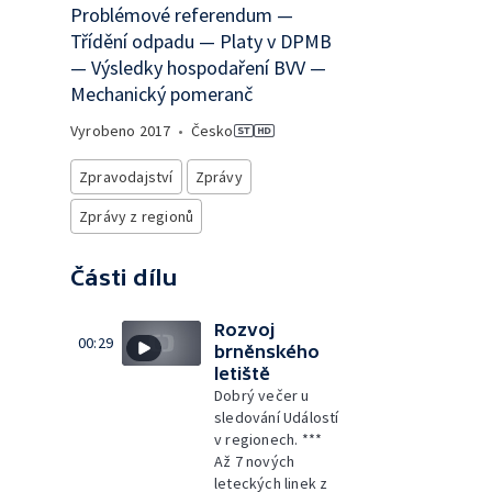
Problémové referendum —
Třídění odpadu — Platy v DPMB
— Výsledky hospodaření BVV —
Mechanický pomeranč
Vyrobeno
2017
•
Česko
Zpravodajství
Zprávy
Zprávy z regionů
Části dílu
Rozvoj
00:29
brněnského
letiště
Dobrý večer u
sledování Událostí
v regionech. ***
Až 7 nových
leteckých linek z