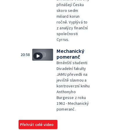
přinášejí Česku
skoro sedm
miliard korun
ročně. Vyplývá to
z analýzy finanční
společnosti
Cyrrus.
Mechanický
20:58
pomeranč
Brněnští studenti
Divadelní fakulty
JAMU převedli na
jeviště slavnou a
kontroverzní knihu
Anthonyho
Burgesse z roku
1962 - Mechanický
pomeranč.
Přehrát celé video