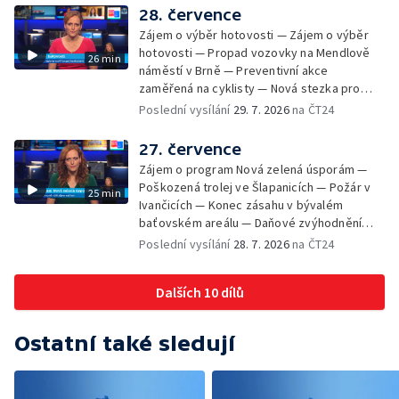
bývalého nákupního domu Letná — Končí 52.
28. července
ročník Letní filmové školy — 3. ročník
Zájem o výběr hotovosti — Zájem o výběr
komunitní akce Stůl ve středu — Cesta na
hotovosti — Propad vozovky na Mendlově
26 min
podporu paliativní péče
náměstí v Brně — Preventivní akce
zaměřená na cyklisty — Nová stezka pro
cyklisty na Zlínsku — Letecká linka mezi
Poslední vysílání
29. 7. 2026
na ČT24
Brnem a Frankfurtem — Vědci budou
pozorovat zatmění Slunce — Den AČFK na
27. července
Letní filmové škole — Milan Uhde slaví 90 let
Zájem o program Nová zelená úsporám —
— Rekonstrukce vojenského srubu
Poškozená trolej ve Šlapanicích — Požár v
25 min
Ivančicích — Konec zásahu v bývalém
baťovském areálu — Daňové zvýhodnění
vína — Výhružky na magistrátu v Olomouci —
Poslední vysílání
28. 7. 2026
na ČT24
Dohady kolem stavby parkoviště —
Brněnské týmy v první fotbalové lize —
Dalších 10 dílů
Chystaná rekonstrukce bývalé věznice —
Nový seriál pro děti
Ostatní také sledují