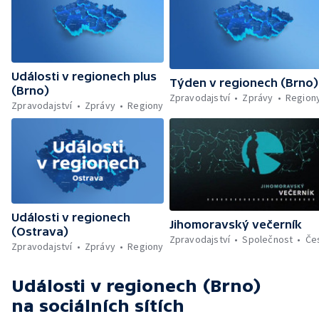
Události v regionech plus
Týden v regionech (Brno)
(Brno)
Zpravodajství
Zprávy
Region
Zpravodajství
Zprávy
Regiony
Události v regionech
Jihomoravský večerník
(Ostrava)
Zpravodajství
Společnost
Če
Zpravodajství
Zprávy
Regiony
Události v regionech (Brno)
na sociálních sítích