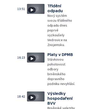
Třídění
13:51
odpadu
Nový systém
svozu tříděného
odpadu dnes
poprvé
vyzkoušely
Vedrovice na
Znojemsku.
Platy v DPMB
16:23
Stávkovou
pohotovost
odbory
brněnského
dopravního
podniku nevyhlásí.
Výsledky
18:42
hospodaření
BVV
Brněnské veletrhy