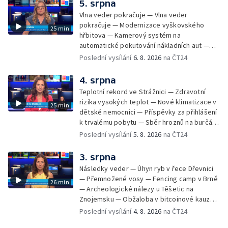
5. srpna
Pop Messe — Přestavba mostu v Hodoníně
Vlna veder pokračuje — Vlna veder
— Fenomén památníčků
pokračuje — Modernizace vyškovského
25 min
hřbitova — Kamerový systém na
automatické pokutování nákladních aut —
Demolice vyhořelé budovy ve Zlíně — Případ
Poslední vysílání
6. 8. 2026
na ČT24
popálení dítěte u soudu — Budoucnost
stadionu na Vyškovsku — Výstraha před
4. srpna
bouřkami — Brno hostí Mezinárodní kytarový
Teplotní rekord ve Strážnici — Zdravotní
festival — Očkování po kousnutí netopýrem
rizika vysokých teplot — Nové klimatizace v
25 min
dětské nemocnici — Příspěvky za přihlášení
k trvalému pobytu — Sběr hroznů na burčák
— Dokončení oprav vedení — Skončil termín
Poslední vysílání
5. 8. 2026
na ČT24
na odevzdání kandidátek — Nedostatek
vody v obcích — Vyschlá koryta potoků —
3. srpna
Sdílení strážníků na Brněnsku
Následky veder — Úhyn ryb v řece Dřevnici
— Přemnožené vosy — Fencing camp v Brně
26 min
— Archeologické nálezy u Těšetic na
Znojemsku — Obžaloba v bitcoinové kauze
— Přestavba silnice přes Bzenec na
Poslední vysílání
4. 8. 2026
na ČT24
Hodonínsku — Skončilo dopravní omezení u