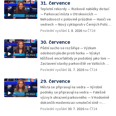
Zašové — Letní opravy divadel — Český hlas
31. července
ve vesmíru
Teplotní rekordy — Rizikové nabídky dotací
— Parkovací místa v Otrokovicích —
26 min
Nehodovost v polovině prázdnin — Hasiči ve
vedrech — Nový cyklopruh v Černých Polích
— Květinová výstava ve Věžkách
Poslední vysílání
1. 8. 2026
na ČT24
30. července
Půdní sucho se rozšiřuje — Výzkum
odolnosti plodin proti horku — Výskyt
26 min
klíšťové encefalitidy je podobný jako loni —
Zastavení stavby parkoviště ve Valticích —
Spor o lokalitu lesa v Rožnově pod
Poslední vysílání
31. 7. 2026
na ČT24
Radhoštěm — Dopady horka na lidský
organismus — Kybernetický incident na
29. července
Masarykově univerzitě — Slavnostní
Města se připravují na vedra — Výrobní
vyřazení absolventů Univerzity obran —
podniky se připravují na vedra — Falešné
26 min
Letní kurzy umění pro mladé — Mobilní
výzvy k uhrazení parkovného — V Hodoníně
kurníky pomáhají na poli
dokončili modernizaci smuteční síně —
Chybějící toalety u dětských hřišť —
Poslední vysílání
30. 7. 2026
na ČT24
Zadržování vody v krajině — Demolice