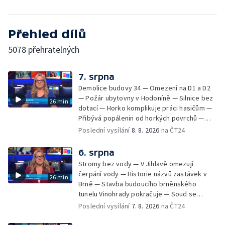
Přehled dílů
5078 přehratelných
7. srpna
Demolice budovy 34 — Omezení na D1 a D2
— Požár ubytovny v Hodoníně — Silnice bez
26 min
dotací — Horko komplikuje práci hasičům —
Přibývá popálenin od horkých povrchů —
Začíná prodej burčáku — Vedra komplikují
Poslední vysílání
8. 8. 2026
na ČT24
údržbu vody
6. srpna
Stromy bez vody — V Jihlavě omezují
čerpání vody — Historie názvů zastávek v
26 min
Brně — Stavba budoucího brněnského
tunelu Vinohrady pokračuje — Soud se
žhářem zlínského baru — Odložení bourání
Poslední vysílání
7. 8. 2026
na ČT24
vyhořelé budovy ve Zlíně — 55. ročník Barum
Czech Rally Zlín — Začal 7. ročník festivalu