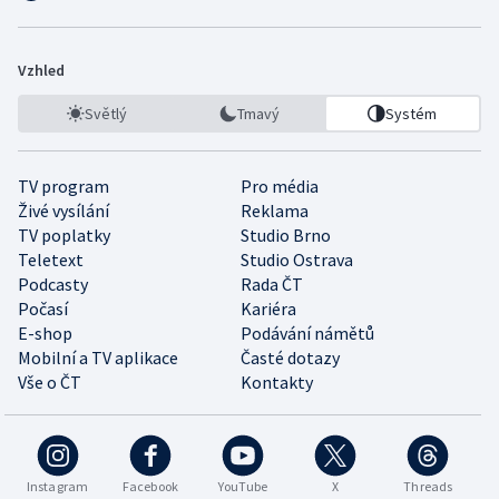
Vzhled
Světlý
Tmavý
Systém
TV program
Pro média
Živé vysílání
Reklama
TV poplatky
Studio Brno
Teletext
Studio Ostrava
Podcasty
Rada ČT
Počasí
Kariéra
E-shop
Podávání námětů
Mobilní a TV aplikace
Časté dotazy
Vše o ČT
Kontakty
Instagram
Facebook
YouTube
X
Threads