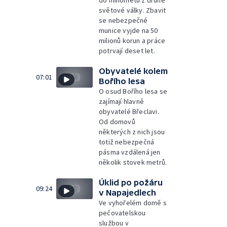
do minometů z druhé
světové války. Zbavit
se nebezpečné
munice vyjde na 50
milionů korun a práce
potrvají deset let.
Obyvatelé kolem
07:01
Bořího lesa
O osud Bořího lesa se
zajímají hlavně
obyvatelé Břeclavi.
Od domovů
některých z nich jsou
totiž nebezpečná
pásma vzdálená jen
několik stovek metrů.
Úklid po požáru
09:24
v Napajedlech
Ve vyhořelém domě s
pečovatelskou
službou v