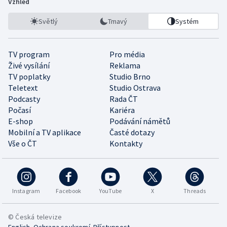
Vzhled
Světlý
Tmavý
Systém
TV program
Pro média
Živé vysílání
Reklama
TV poplatky
Studio Brno
Teletext
Studio Ostrava
Podcasty
Rada ČT
Počasí
Kariéra
E-shop
Podávání námětů
Mobilní a TV aplikace
Časté dotazy
Vše o ČT
Kontakty
Instagram
Facebook
YouTube
X
Threads
© Česká televize