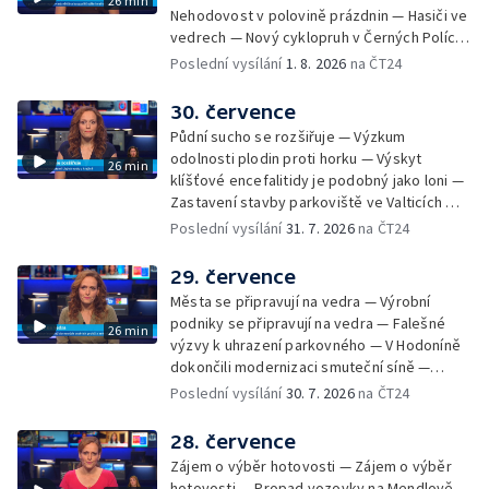
26 min
Nehodovost v polovině prázdnin — Hasiči ve
vedrech — Nový cyklopruh v Černých Polích
— Květinová výstava ve Věžkách
Poslední vysílání
1. 8. 2026
na ČT24
30. července
Půdní sucho se rozšiřuje — Výzkum
odolnosti plodin proti horku — Výskyt
26 min
klíšťové encefalitidy je podobný jako loni —
Zastavení stavby parkoviště ve Valticích —
Spor o lokalitu lesa v Rožnově pod
Poslední vysílání
31. 7. 2026
na ČT24
Radhoštěm — Dopady horka na lidský
organismus — Kybernetický incident na
29. července
Masarykově univerzitě — Slavnostní
Města se připravují na vedra — Výrobní
vyřazení absolventů Univerzity obran —
podniky se připravují na vedra — Falešné
26 min
Letní kurzy umění pro mladé — Mobilní
výzvy k uhrazení parkovného — V Hodoníně
kurníky pomáhají na poli
dokončili modernizaci smuteční síně —
Chybějící toalety u dětských hřišť —
Poslední vysílání
30. 7. 2026
na ČT24
Zadržování vody v krajině — Demolice
bývalého nákupního domu Letná — Končí 52.
28. července
ročník Letní filmové školy — 3. ročník
Zájem o výběr hotovosti — Zájem o výběr
komunitní akce Stůl ve středu — Cesta na
hotovosti — Propad vozovky na Mendlově