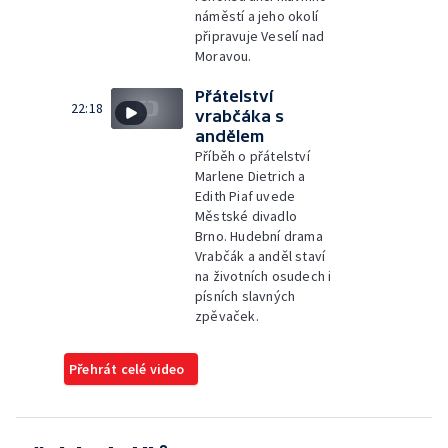
náměstí a jeho okolí
připravuje Veselí nad
Moravou.
Přátelství
22:18
vrabčáka s
andělem
Příběh o přátelství
Marlene Dietrich a
Edith Piaf uvede
Městské divadlo
Brno. Hudební drama
Vrabčák a anděl staví
na životních osudech i
písních slavných
zpěvaček.
Přehrát celé video