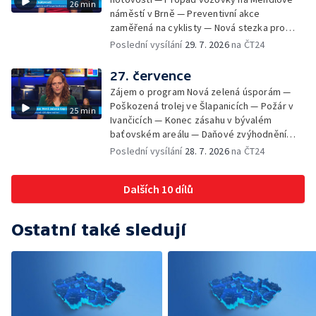
26 min
podporu paliativní péče
náměstí v Brně — Preventivní akce
zaměřená na cyklisty — Nová stezka pro
cyklisty na Zlínsku — Letecká linka mezi
Poslední vysílání
29. 7. 2026
na ČT24
Brnem a Frankfurtem — Vědci budou
pozorovat zatmění Slunce — Den AČFK na
27. července
Letní filmové škole — Milan Uhde slaví 90 let
Zájem o program Nová zelená úsporám —
— Rekonstrukce vojenského srubu
Poškozená trolej ve Šlapanicích — Požár v
25 min
Ivančicích — Konec zásahu v bývalém
baťovském areálu — Daňové zvýhodnění
vína — Výhružky na magistrátu v Olomouci —
Poslední vysílání
28. 7. 2026
na ČT24
Dohady kolem stavby parkoviště —
Brněnské týmy v první fotbalové lize —
Dalších 10 dílů
Chystaná rekonstrukce bývalé věznice —
Nový seriál pro děti
Ostatní také sledují