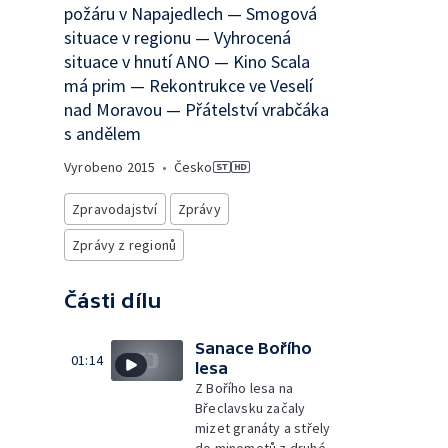
požáru v Napajedlech — Smogová
situace v regionu — Vyhrocená
situace v hnutí ANO — Kino Scala
má prim — Rekontrukce ve Veselí
nad Moravou — Přátelství vrabčáka
s andělem
Vyrobeno
2015
•
Česko
Zpravodajství
Zprávy
Zprávy z regionů
Části dílu
Sanace Bořího
01:14
lesa
Z Bořího lesa na
Břeclavsku začaly
mizet granáty a střely