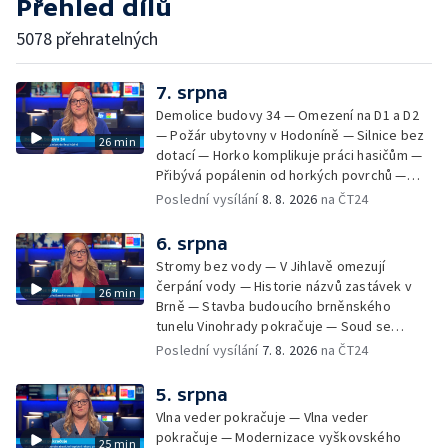
Přehled dílů
5078 přehratelných
7. srpna
Demolice budovy 34 — Omezení na D1 a D2
— Požár ubytovny v Hodoníně — Silnice bez
26 min
dotací — Horko komplikuje práci hasičům —
Přibývá popálenin od horkých povrchů —
Začíná prodej burčáku — Vedra komplikují
Poslední vysílání
8. 8. 2026
na ČT24
údržbu vody
6. srpna
Stromy bez vody — V Jihlavě omezují
čerpání vody — Historie názvů zastávek v
26 min
Brně — Stavba budoucího brněnského
tunelu Vinohrady pokračuje — Soud se
žhářem zlínského baru — Odložení bourání
Poslední vysílání
7. 8. 2026
na ČT24
vyhořelé budovy ve Zlíně — 55. ročník Barum
Czech Rally Zlín — Začal 7. ročník festivalu
5. srpna
Pop Messe — Přestavba mostu v Hodoníně
Vlna veder pokračuje — Vlna veder
— Fenomén památníčků
pokračuje — Modernizace vyškovského
25 min