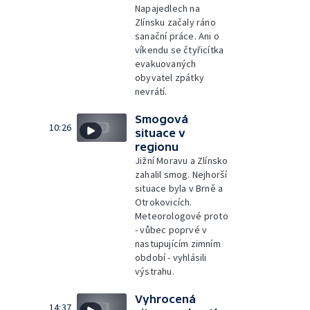
Napajedlech na
Zlínsku začaly ráno
sanační práce. Ani o
víkendu se čtyřicítka
evakuovaných
obyvatel zpátky
nevrátí.
Smogová
10:26
situace v
regionu
Jižní Moravu a Zlínsko
zahalil smog. Nejhorší
situace byla v Brně a
Otrokovicích.
Meteorologové proto
- vůbec poprvé v
nastupujícím zimním
období - vyhlásili
výstrahu.
Vyhrocená
14:37