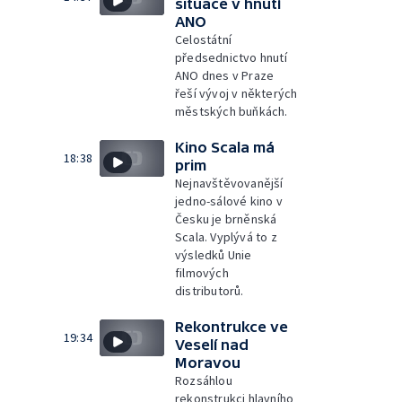
situace v hnutí
ANO
Celostátní
předsednictvo hnutí
ANO dnes v Praze
řeší vývoj v některých
městských buňkách.
Kino Scala má
18:38
prim
Nejnavštěvovanější
jedno-sálové kino v
Česku je brněnská
Scala. Vyplývá to z
výsledků Unie
filmových
distributorů.
Rekontrukce ve
19:34
Veselí nad
Moravou
Rozsáhlou
rekonstrukci hlavního