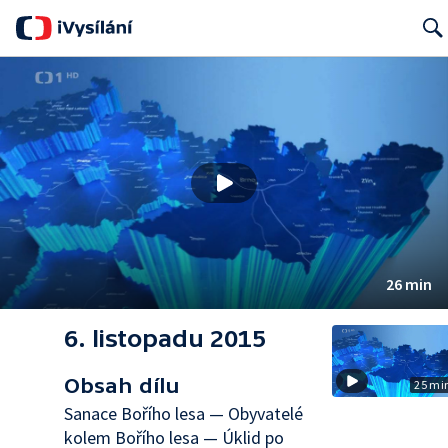
Searc
26 min
6. listopadu 2015
Obsah dílu
25 mi
Sanace Bořího lesa — Obyvatelé
kolem Bořího lesa — Úklid po