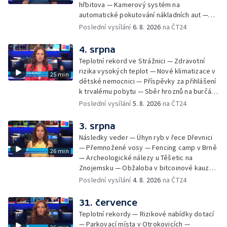
hřbitova — Kamerový systém na
automatické pokutování nákladních aut —
Demolice vyhořelé budovy ve Zlíně — Případ
Poslední vysílání
6. 8. 2026
na ČT24
popálení dítěte u soudu — Budoucnost
stadionu na Vyškovsku — Výstraha před
4. srpna
bouřkami — Brno hostí Mezinárodní kytarový
Teplotní rekord ve Strážnici — Zdravotní
festival — Očkování po kousnutí netopýrem
rizika vysokých teplot — Nové klimatizace v
25 min
dětské nemocnici — Příspěvky za přihlášení
k trvalému pobytu — Sběr hroznů na burčák
— Dokončení oprav vedení — Skončil termín
Poslední vysílání
5. 8. 2026
na ČT24
na odevzdání kandidátek — Nedostatek
vody v obcích — Vyschlá koryta potoků —
3. srpna
Sdílení strážníků na Brněnsku
Následky veder — Úhyn ryb v řece Dřevnici
— Přemnožené vosy — Fencing camp v Brně
26 min
— Archeologické nálezy u Těšetic na
Znojemsku — Obžaloba v bitcoinové kauze
— Přestavba silnice přes Bzenec na
Poslední vysílání
4. 8. 2026
na ČT24
Hodonínsku — Skončilo dopravní omezení u
Zašové — Letní opravy divadel — Český hlas
31. července
ve vesmíru
Teplotní rekordy — Rizikové nabídky dotací
— Parkovací místa v Otrokovicích —