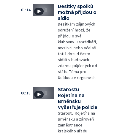
Desítky spolků
01:14
možná přijdou o
sídlo
Desítkám zájmových
sdružení hrozí, že
přijdou o své
klubovny. Zahrádkáři,
myslivci nebo včelaři
totiž dosud často
sídlili v budovách
zdarma půjčených od
státu. Téma pro
Události v regionech.
Starostu
06:18
Rojetína na
Brněnsku
vyšetřuje policie
Starostu Rojetína na
Brněnsku a zároveň
zaměstnance
krajského úřadu