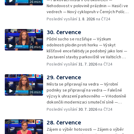
26 min
Nehodovost v polovině prázdnin — Hasiči ve
vedrech — Nový cyklopruh v Černých Polích
— Květinová výstava ve Věžkách
Poslední vysílání
1. 8. 2026
na ČT24
30. července
Půdní sucho se rozšiřuje — Výzkum
odolnosti plodin proti horku — Výskyt
26 min
klíšťové encefalitidy je podobný jako loni —
Zastavení stavby parkoviště ve Valticích —
Spor o lokalitu lesa v Rožnově pod
Poslední vysílání
31. 7. 2026
na ČT24
Radhoštěm — Dopady horka na lidský
organismus — Kybernetický incident na
29. července
Masarykově univerzitě — Slavnostní
Města se připravují na vedra — Výrobní
vyřazení absolventů Univerzity obran —
podniky se připravují na vedra — Falešné
26 min
Letní kurzy umění pro mladé — Mobilní
výzvy k uhrazení parkovného — V Hodoníně
kurníky pomáhají na poli
dokončili modernizaci smuteční síně —
Chybějící toalety u dětských hřišť —
Poslední vysílání
30. 7. 2026
na ČT24
Zadržování vody v krajině — Demolice
bývalého nákupního domu Letná — Končí 52.
28. července
ročník Letní filmové školy — 3. ročník
Zájem o výběr hotovosti — Zájem o výběr
komunitní akce Stůl ve středu — Cesta na