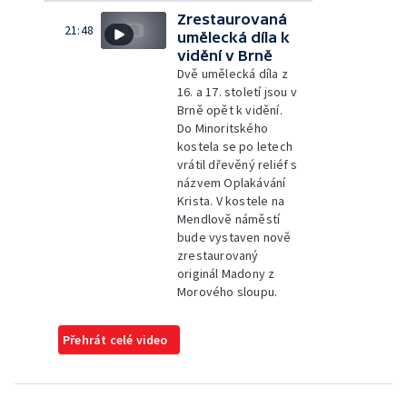
Zrestaurovaná
21:48
umělecká díla k
vidění v Brně
Dvě umělecká díla z
16. a 17. století jsou v
Brně opět k vidění.
Do Minoritského
kostela se po letech
vrátil dřevěný reliéf s
názvem Oplakávání
Krista. V kostele na
Mendlově náměstí
bude vystaven nově
zrestaurovaný
originál Madony z
Morového sloupu.
Přehrát celé video