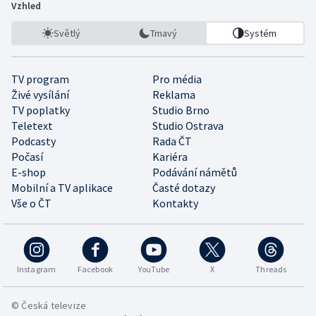
Vzhled
Světlý
Tmavý
Systém
TV program
Pro média
Živé vysílání
Reklama
TV poplatky
Studio Brno
Teletext
Studio Ostrava
Podcasty
Rada ČT
Počasí
Kariéra
E-shop
Podávání námětů
Mobilní a TV aplikace
Časté dotazy
Vše o ČT
Kontakty
Instagram
Facebook
YouTube
X
Threads
© Česká televize