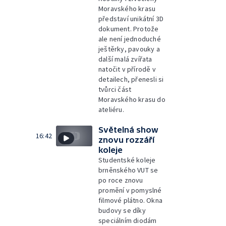
Moravského krasu
představí unikátní 3D
dokument. Protože
ale není jednoduché
ještěrky, pavouky a
další malá zvířata
natočit v přírodě v
detailech, přenesli si
tvůrci část
Moravského krasu do
ateliéru.
Světelná show
16:42
znovu rozzáří
koleje
Studentské koleje
brněnského VUT se
po roce znovu
promění v pomyslné
filmové plátno. Okna
budovy se díky
speciálním diodám