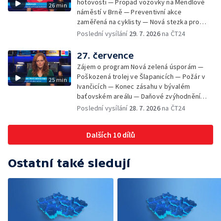
hotovosti — Propad vozovky na Mendlově
26 min
podporu paliativní péče
náměstí v Brně — Preventivní akce
zaměřená na cyklisty — Nová stezka pro
cyklisty na Zlínsku — Letecká linka mezi
Poslední vysílání
29. 7. 2026
na ČT24
Brnem a Frankfurtem — Vědci budou
pozorovat zatmění Slunce — Den AČFK na
27. července
Letní filmové škole — Milan Uhde slaví 90 let
Zájem o program Nová zelená úsporám —
— Rekonstrukce vojenského srubu
Poškozená trolej ve Šlapanicích — Požár v
25 min
Ivančicích — Konec zásahu v bývalém
baťovském areálu — Daňové zvýhodnění
vína — Výhružky na magistrátu v Olomouci —
Poslední vysílání
28. 7. 2026
na ČT24
Dohady kolem stavby parkoviště —
Brněnské týmy v první fotbalové lize —
Dalších 10 dílů
Chystaná rekonstrukce bývalé věznice —
Nový seriál pro děti
Ostatní také sledují