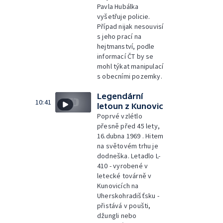
Pavla Hubálka
vyšetřuje policie.
Případ nijak nesouvisí
s jeho prací na
hejtmanství, podle
informací ČT by se
mohl týkat manipulací
s obecními pozemky.
Legendární
10:41
letoun z Kunovic
Poprvé vzlétlo
přesně před 45 lety,
16.dubna 1969 . Hitem
na světovém trhu je
dodneška. Letadlo L-
410 - vyrobené v
letecké továrně v
Kunovicích na
Uherskohradišťsku -
přistává v poušti,
džungli nebo