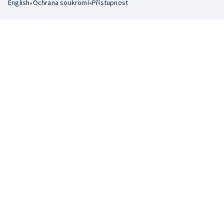
•
•
English
Ochrana soukromí
Přístupnost