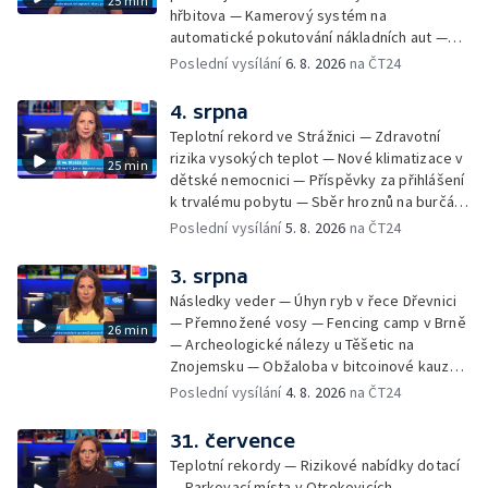
25 min
hřbitova — Kamerový systém na
automatické pokutování nákladních aut —
Demolice vyhořelé budovy ve Zlíně — Případ
Poslední vysílání
6. 8. 2026
na ČT24
popálení dítěte u soudu — Budoucnost
stadionu na Vyškovsku — Výstraha před
4. srpna
bouřkami — Brno hostí Mezinárodní kytarový
Teplotní rekord ve Strážnici — Zdravotní
festival — Očkování po kousnutí netopýrem
rizika vysokých teplot — Nové klimatizace v
25 min
dětské nemocnici — Příspěvky za přihlášení
k trvalému pobytu — Sběr hroznů na burčák
— Dokončení oprav vedení — Skončil termín
Poslední vysílání
5. 8. 2026
na ČT24
na odevzdání kandidátek — Nedostatek
vody v obcích — Vyschlá koryta potoků —
3. srpna
Sdílení strážníků na Brněnsku
Následky veder — Úhyn ryb v řece Dřevnici
— Přemnožené vosy — Fencing camp v Brně
26 min
— Archeologické nálezy u Těšetic na
Znojemsku — Obžaloba v bitcoinové kauze
— Přestavba silnice přes Bzenec na
Poslední vysílání
4. 8. 2026
na ČT24
Hodonínsku — Skončilo dopravní omezení u
Zašové — Letní opravy divadel — Český hlas
31. července
ve vesmíru
Teplotní rekordy — Rizikové nabídky dotací
— Parkovací místa v Otrokovicích —