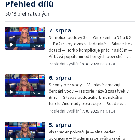
Přehled dílů
5078 přehratelných
7. srpna
Demolice budovy 34 — Omezení na D1 a D2
— Požár ubytovny v Hodoníně — Silnice bez
26 min
dotací — Horko komplikuje práci hasičům —
Přibývá popálenin od horkých povrchů —
Začíná prodej burčáku — Vedra komplikují
Poslední vysílání
8. 8. 2026
na ČT24
údržbu vody
6. srpna
Stromy bez vody — V Jihlavě omezují
čerpání vody — Historie názvů zastávek v
26 min
Brně — Stavba budoucího brněnského
tunelu Vinohrady pokračuje — Soud se
žhářem zlínského baru — Odložení bourání
Poslední vysílání
7. 8. 2026
na ČT24
vyhořelé budovy ve Zlíně — 55. ročník Barum
Czech Rally Zlín — Začal 7. ročník festivalu
5. srpna
Pop Messe — Přestavba mostu v Hodoníně
Vlna veder pokračuje — Vlna veder
— Fenomén památníčků
pokračuje — Modernizace vyškovského