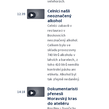
velehorách.
Celníci našli
12:39
neoznačený
alkohol
Celníci zabavili v
restauraci v
Boskovicích
neoznačený alkohol.
Celkem bylo ve
skladu provozovny
740 litrů alkoholu v
lahvích a barelech, z
toho 410 litrů nemělo
kontrolní pásku ani
etiketu. Alkohol byl
tak zřejmě nedaněný.
Dokumentaristi
14:18
přenesli
Moravský kras
do ateliéru
Rostliny i živočichy