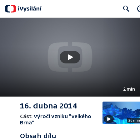
Search
2 min
16. dubna 2014
Část:
Výročí vzniku "Velkého
26 mi
Brna"
Obsah dílu