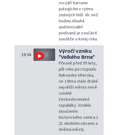
rozzáří barvami
pulzujícími v rytmu
známých hitů. Víc než
hodinu dlouhá
audiovizuální
podívaná je součástí
soutěže o kolej roku.
Výročí vzniku
19:34
"Velkého Brna"
Přesně před 95 lety,
půl roku po rozpadu
Rakouska-Uherska,
se z Brna stalo druhé
největší město nově
vzniklé
československé
republiky. Vzniklo
sloučením
historického centra s
21 okolními obcemi a
dvěma městy.