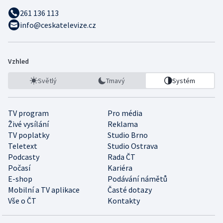
261 136 113
info@ceskatelevize.cz
Vzhled
Světlý
Tmavý
Systém
TV program
Pro média
Živé vysílání
Reklama
TV poplatky
Studio Brno
Teletext
Studio Ostrava
Podcasty
Rada ČT
Počasí
Kariéra
E-shop
Podávání námětů
Mobilní a TV aplikace
Časté dotazy
Vše o ČT
Kontakty