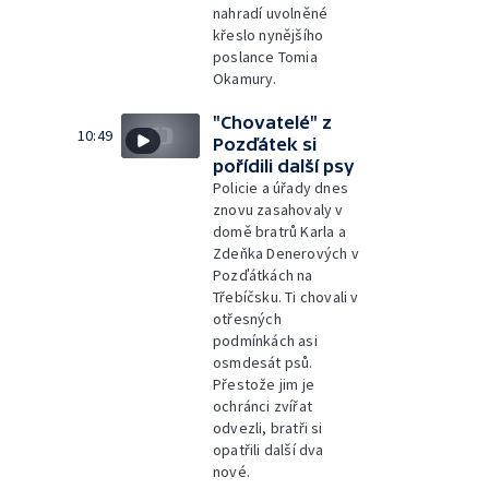
nahradí uvolněné
křeslo nynějšího
poslance Tomia
Okamury.
"Chovatelé" z
10:49
Pozďátek si
pořídili další psy
Policie a úřady dnes
znovu zasahovaly v
domě bratrů Karla a
Zdeňka Denerových v
Pozďátkách na
Třebíčsku. Ti chovali v
otřesných
podmínkách asi
osmdesát psů.
Přestože jim je
ochránci zvířat
odvezli, bratři si
opatřili další dva
nové.