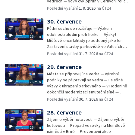
vedrech — Nový cyklopruh v Černých Polích
— Květinová výstava ve Věžkách
Poslední vysílání
1. 8. 2026
na ČT24
30. července
Půdní sucho se rozšiřuje — Výzkum
odolnosti plodin proti horku — Výskyt
26 min
klíšťové encefalitidy je podobný jako loni —
Zastavení stavby parkoviště ve Valticích —
Spor o lokalitu lesa v Rožnově pod
Poslední vysílání
31. 7. 2026
na ČT24
Radhoštěm — Dopady horka na lidský
organismus — Kybernetický incident na
29. července
Masarykově univerzitě — Slavnostní
Města se připravují na vedra — Výrobní
vyřazení absolventů Univerzity obran —
podniky se připravují na vedra — Falešné
26 min
Letní kurzy umění pro mladé — Mobilní
výzvy k uhrazení parkovného — V Hodoníně
kurníky pomáhají na poli
dokončili modernizaci smuteční síně —
Chybějící toalety u dětských hřišť —
Poslední vysílání
30. 7. 2026
na ČT24
Zadržování vody v krajině — Demolice
bývalého nákupního domu Letná — Končí 52.
28. července
ročník Letní filmové školy — 3. ročník
Zájem o výběr hotovosti — Zájem o výběr
komunitní akce Stůl ve středu — Cesta na
hotovosti — Propad vozovky na Mendlově
26 min
podporu paliativní péče
náměstí v Brně — Preventivní akce