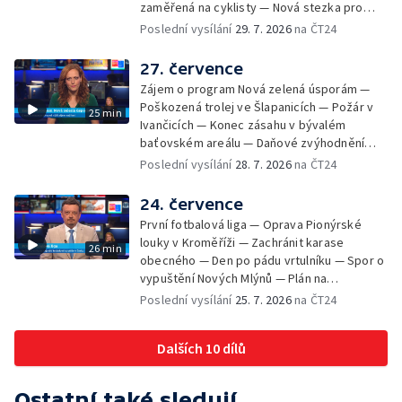
zaměřená na cyklisty — Nová stezka pro
cyklisty na Zlínsku — Letecká linka mezi
Poslední vysílání
29. 7. 2026
na ČT24
Brnem a Frankfurtem — Vědci budou
pozorovat zatmění Slunce — Den AČFK na
27. července
Letní filmové škole — Milan Uhde slaví 90 let
Zájem o program Nová zelená úsporám —
— Rekonstrukce vojenského srubu
Poškozená trolej ve Šlapanicích — Požár v
25 min
Ivančicích — Konec zásahu v bývalém
baťovském areálu — Daňové zvýhodnění
vína — Výhružky na magistrátu v Olomouci —
Poslední vysílání
28. 7. 2026
na ČT24
Dohady kolem stavby parkoviště —
Brněnské týmy v první fotbalové lize —
24. července
Chystaná rekonstrukce bývalé věznice —
První fotbalová liga — Oprava Pionýrské
Nový seriál pro děti
louky v Kroměříži — Zachránit karase
26 min
obecného — Den po pádu vrtulníku — Spor o
vypuštění Nových Mlýnů — Plán na
odstranění ohořelé budovy — 52. ročník
Poslední vysílání
25. 7. 2026
na ČT24
Letní filmové školy — Energeticky
samostatné továrny
Dalších 10 dílů
Ostatní také sledují