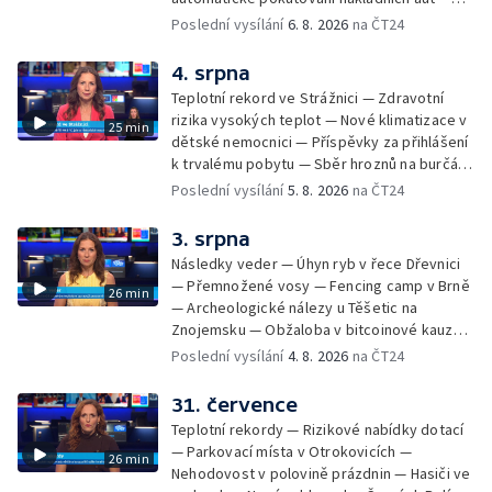
Demolice vyhořelé budovy ve Zlíně — Případ
Poslední vysílání
6. 8. 2026
na ČT24
popálení dítěte u soudu — Budoucnost
stadionu na Vyškovsku — Výstraha před
4. srpna
bouřkami — Brno hostí Mezinárodní kytarový
Teplotní rekord ve Strážnici — Zdravotní
festival — Očkování po kousnutí netopýrem
rizika vysokých teplot — Nové klimatizace v
25 min
dětské nemocnici — Příspěvky za přihlášení
k trvalému pobytu — Sběr hroznů na burčák
— Dokončení oprav vedení — Skončil termín
Poslední vysílání
5. 8. 2026
na ČT24
na odevzdání kandidátek — Nedostatek
vody v obcích — Vyschlá koryta potoků —
3. srpna
Sdílení strážníků na Brněnsku
Následky veder — Úhyn ryb v řece Dřevnici
— Přemnožené vosy — Fencing camp v Brně
26 min
— Archeologické nálezy u Těšetic na
Znojemsku — Obžaloba v bitcoinové kauze
— Přestavba silnice přes Bzenec na
Poslední vysílání
4. 8. 2026
na ČT24
Hodonínsku — Skončilo dopravní omezení u
Zašové — Letní opravy divadel — Český hlas
31. července
ve vesmíru
Teplotní rekordy — Rizikové nabídky dotací
— Parkovací místa v Otrokovicích —
26 min
Nehodovost v polovině prázdnin — Hasiči ve