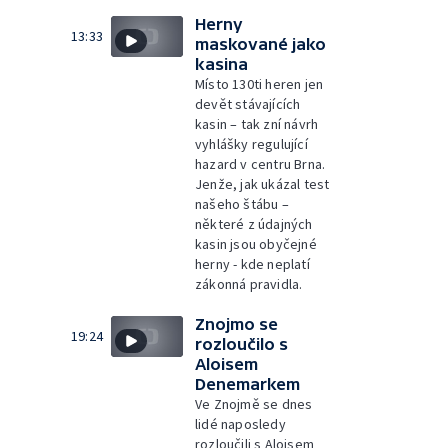
Herny
13:33
maskované jako
kasina
Místo 130ti heren jen
devět stávajících
kasin – tak zní návrh
vyhlášky regulující
hazard v centru Brna.
Jenže, jak ukázal test
našeho štábu –
některé z údajných
kasin jsou obyčejné
herny - kde neplatí
zákonná pravidla.
Znojmo se
19:24
rozloučilo s
Aloisem
Denemarkem
Ve Znojmě se dnes
lidé naposledy
rozloučili s Aloisem