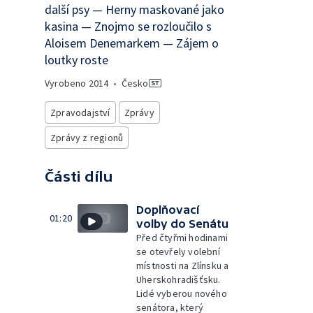
další psy — Herny maskované jako
kasina — Znojmo se rozloučilo s
Aloisem Denemarkem — Zájem o
loutky roste
Vyrobeno
2014
•
Česko
Zpravodajství
Zprávy
Zprávy z regionů
Části dílu
Doplňovací
01:20
volby do Senátu
Před čtyřmi hodinami
se otevřely volební
místnosti na Zlínsku a
Uherskohradišťsku.
Lidé vyberou nového
senátora, který