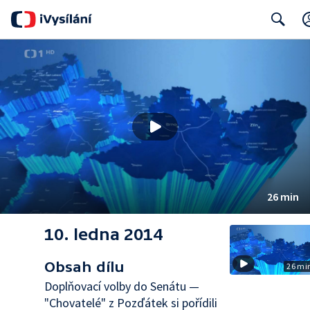
Search
26 min
10. ledna 2014
Obsah dílu
26 mi
Doplňovací volby do Senátu —
"Chovatelé" z Pozďátek si pořídili