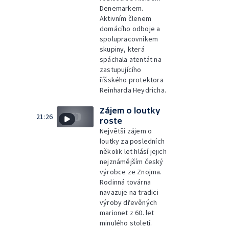
Denemarkem.
Aktivním členem
domácího odboje a
spolupracovníkem
skupiny, která
spáchala atentát na
zastupujícího
říšského protektora
Reinharda Heydricha.
Zájem o loutky
21:26
roste
Největší zájem o
loutky za posledních
několik let hlásí jejich
nejznámějším český
výrobce ze Znojma.
Rodinná továrna
navazuje na tradici
výroby dřevěných
marionet z 60. let
minulého století.