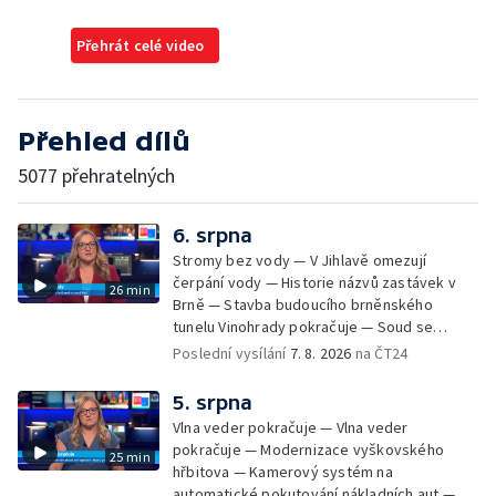
Přehrát celé video
Přehled dílů
5077 přehratelných
6. srpna
Stromy bez vody — V Jihlavě omezují
čerpání vody — Historie názvů zastávek v
26 min
Brně — Stavba budoucího brněnského
tunelu Vinohrady pokračuje — Soud se
žhářem zlínského baru — Odložení bourání
Poslední vysílání
7. 8. 2026
na ČT24
vyhořelé budovy ve Zlíně — 55. ročník Barum
Czech Rally Zlín — Začal 7. ročník festivalu
5. srpna
Pop Messe — Přestavba mostu v Hodoníně
Vlna veder pokračuje — Vlna veder
— Fenomén památníčků
pokračuje — Modernizace vyškovského
25 min
hřbitova — Kamerový systém na
automatické pokutování nákladních aut —