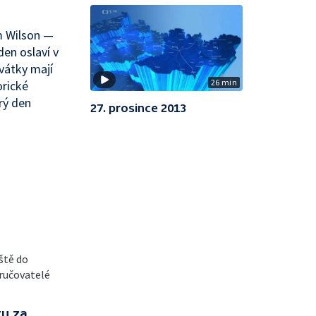
m Wilson —
en oslaví v
vátky mají
26 min
orické
rý den
27. prosince 2013
eště do
oručovatelé
tu za