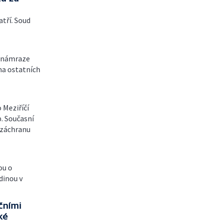
atří. Soud
i námraze
na ostatních
 Meziříčí
p. Současní
o záchranu
ou o
dinou v
čními
ké