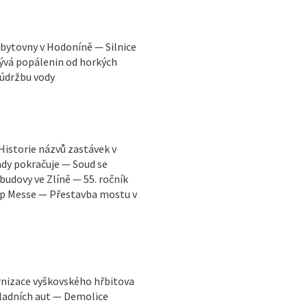
bytovny v Hodoníně — Silnice
ývá popálenin od horkých
 údržbu vody
Historie názvů zastávek v
dy pokračuje — Soud se
udovy ve Zlíně — 55. ročník
Pop Messe — Přestavba mostu v
rnizace vyškovského hřbitova
ladních aut — Demolice