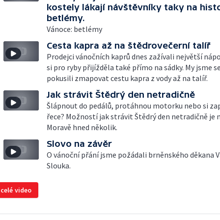
kostely lákají návštěvníky taky na hist
betlémy.
Vánoce: betlémy
Cesta kapra až na štědrovečerní talíř
Prodejci vánočních kaprů dnes zažívali největší nápor
si pro ryby přijížděla také přímo na sádky. My jsme 
pokusili zmapovat cestu kapra z vody až na talíř.
Jak strávit Štědrý den netradičně
Šlápnout do pedálů, protáhnou motorku nebo si zap
řece? Možností jak strávit Štědrý den netradičně je n
Moravě hned několik.
Slovo na závěr
O vánoční přání jsme požádali brněnského děkana V
Slouka.
 celé video