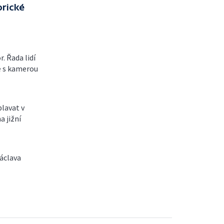
orické
. Řada lidí
se s kamerou
lavat v
a jižní
áclava