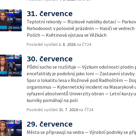
31. července
Teplotní rekordy — Rizikové nabídky dotací — Parkov
26 min
Nehodovost v polovině prázdnin — Hasiči ve vedrech
Polích — Květinová výstava ve Věžkách
Poslední vysílání
1. 8. 2026
na ČT24
30. července
Půdní sucho se rozšiřuje — Výzkum odolnosti plodin 
26 min
encefalitidy je podobný jako loni — Zastavení stavby 
Spor o lokalitu lesa v Rožnově pod Radhoštěm — Dop
organismus — Kybernetický incident na Masarykově u
vyřazení absolventů Univerzity obran — Letní kurzy
kurníky pomáhají na poli
Poslední vysílání
31. 7. 2026
na ČT24
29. července
Města se připravují na vedra — Výrobní podniky se při