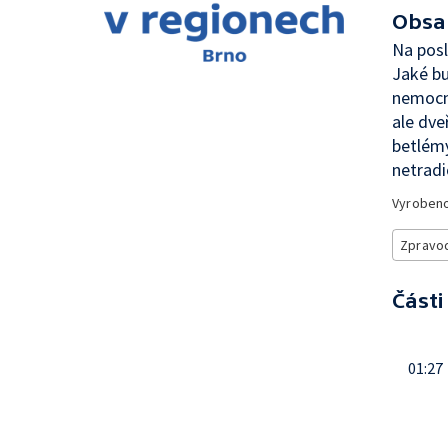
Obsa
Na posl
Jaké bu
nemocni
ale dve
betlémy
netradi
Vyroben
Zpravod
Části
01:27