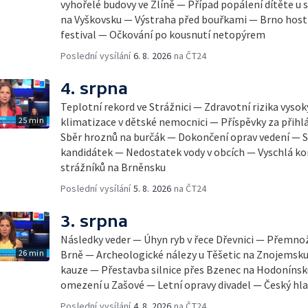
vyhořelé budovy ve Zlíně — Případ popálení dítěte u
na Vyškovsku — Výstraha před bouřkami — Brno host
festival — Očkování po kousnutí netopýrem
Poslední vysílání
6. 8. 2026
na ČT24
4. srpna
Teplotní rekord ve Strážnici — Zdravotní rizika vyso
25 min
klimatizace v dětské nemocnici — Příspěvky za přihl
Sběr hroznů na burčák — Dokončení oprav vedení — S
kandidátek — Nedostatek vody v obcích — Vyschlá ko
strážníků na Brněnsku
Poslední vysílání
5. 8. 2026
na ČT24
3. srpna
Následky veder — Úhyn ryb v řece Dřevnici — Přemno
26 min
Brně — Archeologické nálezy u Těšetic na Znojemsk
kauze — Přestavba silnice přes Bzenec na Hodonínsk
omezení u Zašové — Letní opravy divadel — Český hla
Poslední vysílání
4. 8. 2026
na ČT24