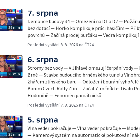
7. srpna
Demolice budovy 34 — Omezení na D1 a D2 — Požár u
26 min
bez dotací — Horko komplikuje práci hasičům — Přib
povrchů — Začíná prodej burčáku — Vedra komplikují
Poslední vysílání
8. 8. 2026
na ČT24
6. srpna
Stromy bez vody — V Jihlavě omezují čerpání vody — 
26 min
Brně — Stavba budoucího brněnského tunelu Vinohra
žhářem zlínského baru — Odložení bourání vyhořelé b
Barum Czech Rally Zlín — Začal 7. ročník festivalu 
Hodoníně — Fenomén památníčků
Poslední vysílání
7. 8. 2026
na ČT24
5. srpna
Vlna veder pokračuje — Vlna veder pokračuje — Mode
25 min
— Kamerový systém na automatické pokutování nák