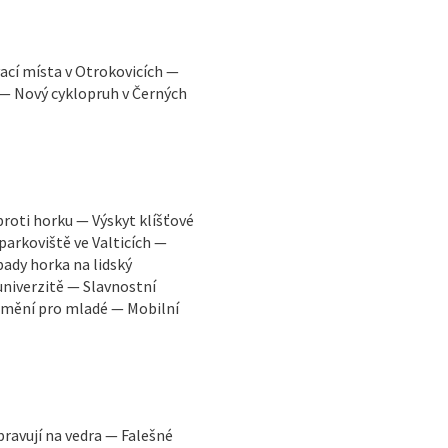
ací místa v Otrokovicích —
 — Nový cyklopruh v Černých
proti horku — Výskyt klíšťové
parkoviště ve Valticích —
ady horka na lidský
niverzitě — Slavnostní
 umění pro mladé — Mobilní
pravují na vedra — Falešné