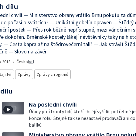
h dílu
ední chvíli — Ministerstvo obrany vrátilo Brnu pokutu za dů
de počasí o svátcích? — Unikátní gobelín opraven — Štědrý d
ční posteli — Přes rok běžně nepřístupné, mezi vánočními s
ře dokořán. Brněnské kostely lákají návštěvníky taky na hist
. — Cesta kapra až na štědrovečerní talíř — Jak strávit Štěd
čně — Slovo na závěr
o
2013
•
Česko
ajství
Zprávy
Zprávy z regionů
 dílu
Na poslední chvíli
Úřady plní fronty lidí, kteří chtějí vyřídit potřebné j
konce roku. Stejně tak se nezastaví prodavači ani d
balíků.
Ministerstvo obrany vrátilo Brnu poku