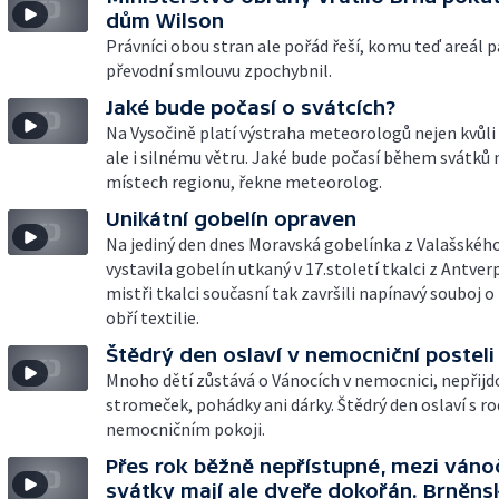
dům Wilson
Právníci obou stran ale pořád řeší, komu teď areál p
převodní smlouvu zpochybnil.
Jaké bude počasí o svátcích?
Na Vysočině platí výstraha meteorologů nejen kvůl
ale i silnému větru. Jaké bude počasí během svátků 
místech regionu, řekne meteorolog.
Unikátní gobelín opraven
Na jediný den dnes Moravská gobelínka z Valašského
vystavila gobelín utkaný v 17.století tkalci z Antver
mistři tkalci současní tak završili napínavý souboj 
obří textilie.
Štědrý den oslaví v nemocniční posteli
Mnoho dětí zůstává o Vánocích v nemocnici, nepřijd
stromeček, pohádky ani dárky. Štědrý den oslaví s ro
nemocničním pokoji.
Přes rok běžně nepřístupné, mezi váno
svátky mají ale dveře dokořán. Brněns