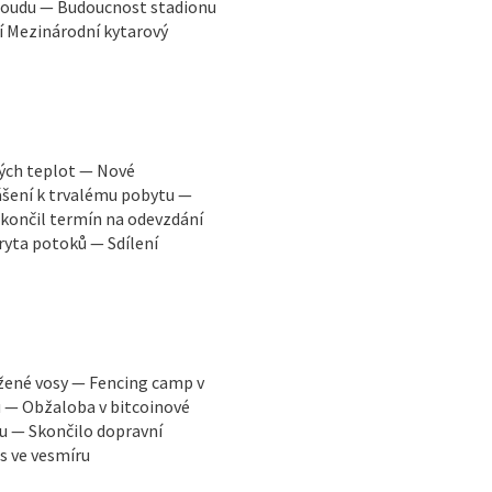
 soudu — Budoucnost stadionu
í Mezinárodní kytarový
kých teplot — Nové
ášení k trvalému pobytu —
končil termín na odevzdání
ryta potoků — Sdílení
žené vosy — Fencing camp v
u — Obžaloba v bitcoinové
u — Skončilo dopravní
s ve vesmíru