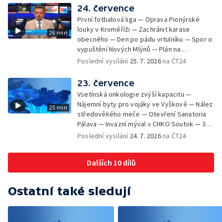
Brněnské týmy v první fotbalové lize —
24. července
Chystaná rekonstrukce bývalé věznice —
První fotbalová liga — Oprava Pionýrské
Nový seriál pro děti
louky v Kroměříži — Zachránit karase
26 min
obecného — Den po pádu vrtulníku — Spor o
vypuštění Nových Mlýnů — Plán na
odstranění ohořelé budovy — 52. ročník
Poslední vysílání
25. 7. 2026
na ČT24
Letní filmové školy — Energeticky
samostatné továrny
23. července
Vsetínská onkologie zvýší kapacitu —
Nájemní byty pro vojáky ve Vyškově — Nález
25 min
středověkého meče — Otevření Sanatoria
Pálava — Invazní mýval v CHKO Soutok — 33.
ročník Mikulovského výtvarného sympozia
Poslední vysílání
24. 7. 2026
na ČT24
Dalších 10 dílů
Ostatní také sledují