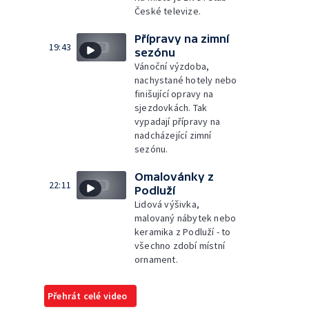
České televize.
Přípravy na zimní
19:43
sezónu
Vánoční výzdoba,
nachystané hotely nebo
finišující opravy na
sjezdovkách. Tak
vypadají přípravy na
nadcházející zimní
sezónu.
Omalovánky z
22:11
Podluží
Lidová výšivka,
malovaný nábytek nebo
keramika z Podluží - to
všechno zdobí místní
ornament.
Přehrát celé video