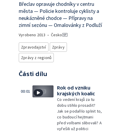
Břeclav opravuje chodníky v centru
města — Policie kontroluje cyklisty a
neukázněné chodce — Přípravy na
zimní sezónu — Omalovánky z Podluží
Vyrobeno
2013
•
Česko
Zpravodajství
Zprávy
Zprávy z regionů
Části dílu
Rok od vzniku
00:01
krajských koalic
Co vedení krajů za tu
dobu stihlo prosadit?
Jak se podařilo splnit to,
co budoucí hejtmani
před volbami slibovali? A
vyřešili už politici