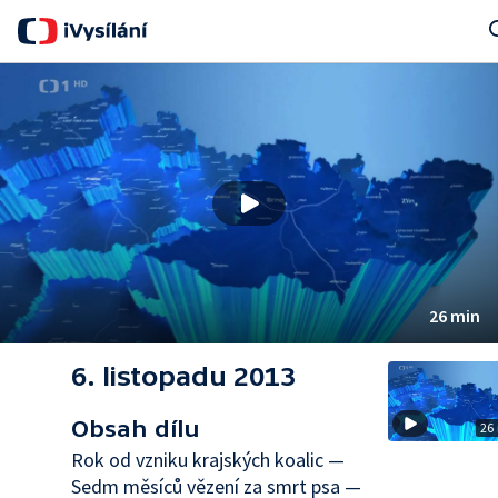
Sea
26 min
6. listopadu 2013
Obsah dílu
26
Rok od vzniku krajských koalic —
Sedm měsíců vězení za smrt psa —