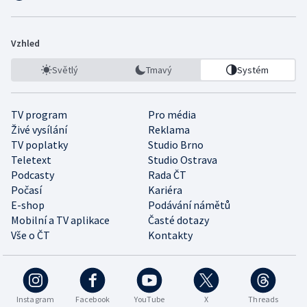
Vzhled
Světlý
Tmavý
Systém
TV program
Pro média
Živé vysílání
Reklama
TV poplatky
Studio Brno
Teletext
Studio Ostrava
Podcasty
Rada ČT
Počasí
Kariéra
E-shop
Podávání námětů
Mobilní a TV aplikace
Časté dotazy
Vše o ČT
Kontakty
Instagram
Facebook
YouTube
X
Threads