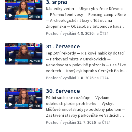
3. srpna
Sdílení strážníků na Brněnsku
Následky veder — Úhyn ryb v řece Dřevnici
— Přemnožené vosy — Fencing camp v Brně
26 min
— Archeologické nálezy u Těšetic na
Znojemsku — Obžaloba v bitcoinové kauze
— Přestavba silnice přes Bzenec na
Poslední vysílání
4. 8. 2026
na ČT24
Hodonínsku — Skončilo dopravní omezení u
Zašové — Letní opravy divadel — Český hlas
31. července
ve vesmíru
Teplotní rekordy — Rizikové nabídky dotací
— Parkovací místa v Otrokovicích —
26 min
Nehodovost v polovině prázdnin — Hasiči ve
vedrech — Nový cyklopruh v Černých Polích
— Květinová výstava ve Věžkách
Poslední vysílání
1. 8. 2026
na ČT24
30. července
Půdní sucho se rozšiřuje — Výzkum
odolnosti plodin proti horku — Výskyt
26 min
klíšťové encefalitidy je podobný jako loni —
Zastavení stavby parkoviště ve Valticích —
Spor o lokalitu lesa v Rožnově pod
Poslední vysílání
31. 7. 2026
na ČT24
Radhoštěm — Dopady horka na lidský