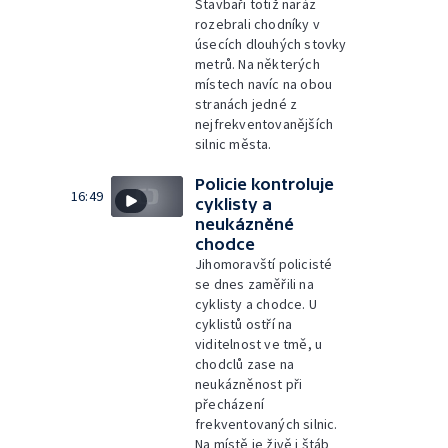
Stavbaři totiž naráz
rozebrali chodníky v
úsecích dlouhých stovky
metrů. Na některých
místech navíc na obou
stranách jedné z
nejfrekventovanějších
silnic města.
Policie kontroluje
16:49
cyklisty a
neukázněné
chodce
Jihomoravští policisté
se dnes zaměřili na
cyklisty a chodce. U
cyklistů ostří na
viditelnost ve tmě, u
chodclů zase na
neukázněnost při
přecházení
frekventovaných silnic.
Na místě je živě i štáb