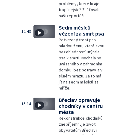
problémy, které kraje
trápí nejvíc? Zjišťovali
naši reportéři.
Sedm měsíců
12:43
vězení za smrt psa
Potvrzený trest pro
mladou ženu, která svou
bezohledností utýrala
psa k smrti. Nechala ho
uvázaného v zahradním
domku, bez potravy a v
silném mrazu. Za to má
jít na sedm měsíců za
mříže.
Břeclav opravuje
15:14
chodníky v centru
města
Rekonstrukce chodníků
znepříjemňuje život
obyvatelům Břeclavi.