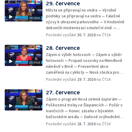
organismus — Kybernetický incident na
29. července
Masarykově univerzitě — Slavnostní
Města se připravují na vedra — Výrobní
vyřazení absolventů Univerzity obran —
podniky se připravují na vedra — Falešné
26 min
Letní kurzy umění pro mladé — Mobilní
výzvy k uhrazení parkovného — V Hodoníně
kurníky pomáhají na poli
dokončili modernizaci smuteční síně —
Chybějící toalety u dětských hřišť —
Poslední vysílání
30. 7. 2026
na ČT24
Zadržování vody v krajině — Demolice
bývalého nákupního domu Letná — Končí 52.
28. července
ročník Letní filmové školy — 3. ročník
Zájem o výběr hotovosti — Zájem o výběr
komunitní akce Stůl ve středu — Cesta na
hotovosti — Propad vozovky na Mendlově
26 min
podporu paliativní péče
náměstí v Brně — Preventivní akce
zaměřená na cyklisty — Nová stezka pro
cyklisty na Zlínsku — Letecká linka mezi
Poslední vysílání
29. 7. 2026
na ČT24
Brnem a Frankfurtem — Vědci budou
pozorovat zatmění Slunce — Den AČFK na
27. července
Letní filmové škole — Milan Uhde slaví 90 let
Zájem o program Nová zelená úsporám —
— Rekonstrukce vojenského srubu
Poškozená trolej ve Šlapanicích — Požár v
25 min
Ivančicích — Konec zásahu v bývalém
baťovském areálu — Daňové zvýhodnění
vína — Výhružky na magistrátu v Olomouci —
Poslední vysílání
28. 7. 2026
na ČT24
Dohady kolem stavby parkoviště —