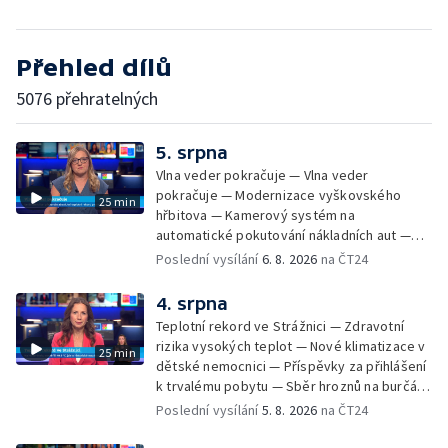
Přehled dílů
5076 přehratelných
5. srpna
Vlna veder pokračuje — Vlna veder
pokračuje — Modernizace vyškovského
25 min
hřbitova — Kamerový systém na
automatické pokutování nákladních aut —
Demolice vyhořelé budovy ve Zlíně — Případ
Poslední vysílání
6. 8. 2026
na ČT24
popálení dítěte u soudu — Budoucnost
stadionu na Vyškovsku — Výstraha před
4. srpna
bouřkami — Brno hostí Mezinárodní kytarový
Teplotní rekord ve Strážnici — Zdravotní
festival — Očkování po kousnutí netopýrem
rizika vysokých teplot — Nové klimatizace v
25 min
dětské nemocnici — Příspěvky za přihlášení
k trvalému pobytu — Sběr hroznů na burčák
— Dokončení oprav vedení — Skončil termín
Poslední vysílání
5. 8. 2026
na ČT24
na odevzdání kandidátek — Nedostatek
vody v obcích — Vyschlá koryta potoků —