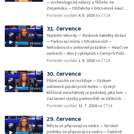
— Archeologické nálezy u Těšetic na
Znojemsku — Obžaloba v bitcoinové kauze
— Přestavba silnice přes Bzenec na
Poslední vysílání
4. 8. 2026
na ČT24
Hodonínsku — Skončilo dopravní omezení u
Zašové — Letní opravy divadel — Český hlas
31. července
ve vesmíru
Teplotní rekordy — Rizikové nabídky dotací
— Parkovací místa v Otrokovicích —
26 min
Nehodovost v polovině prázdnin — Hasiči ve
vedrech — Nový cyklopruh v Černých Polích
— Květinová výstava ve Věžkách
Poslední vysílání
1. 8. 2026
na ČT24
30. července
Půdní sucho se rozšiřuje — Výzkum
odolnosti plodin proti horku — Výskyt
26 min
klíšťové encefalitidy je podobný jako loni —
Zastavení stavby parkoviště ve Valticích —
Spor o lokalitu lesa v Rožnově pod
Poslední vysílání
31. 7. 2026
na ČT24
Radhoštěm — Dopady horka na lidský
organismus — Kybernetický incident na
29. července
Masarykově univerzitě — Slavnostní
Města se připravují na vedra — Výrobní
vyřazení absolventů Univerzity obran —
podniky se připravují na vedra — Falešné
26 min