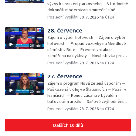
Letní kurzy umění pro mladé — Mobilní
výzvy k uhrazení parkovného — V Hodoníně
kurníky pomáhají na poli
dokončili modernizaci smuteční síně —
Chybějící toalety u dětských hřišť —
Poslední vysílání
30. 7. 2026
na ČT24
Zadržování vody v krajině — Demolice
bývalého nákupního domu Letná — Končí 52.
28. července
ročník Letní filmové školy — 3. ročník
Zájem o výběr hotovosti — Zájem o výběr
komunitní akce Stůl ve středu — Cesta na
hotovosti — Propad vozovky na Mendlově
26 min
podporu paliativní péče
náměstí v Brně — Preventivní akce
zaměřená na cyklisty — Nová stezka pro
cyklisty na Zlínsku — Letecká linka mezi
Poslední vysílání
29. 7. 2026
na ČT24
Brnem a Frankfurtem — Vědci budou
pozorovat zatmění Slunce — Den AČFK na
27. července
Letní filmové škole — Milan Uhde slaví 90 let
Zájem o program Nová zelená úsporám —
— Rekonstrukce vojenského srubu
Poškozená trolej ve Šlapanicích — Požár v
25 min
Ivančicích — Konec zásahu v bývalém
baťovském areálu — Daňové zvýhodnění
vína — Výhružky na magistrátu v Olomouci —
Poslední vysílání
28. 7. 2026
na ČT24
Dohady kolem stavby parkoviště —
Brněnské týmy v první fotbalové lize —
Dalších 10 dílů
Chystaná rekonstrukce bývalé věznice —
Nový seriál pro děti