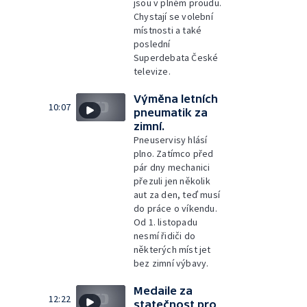
jsou v plném proudu.
Chystají se volební
místnosti a také
poslední
Superdebata České
televize.
Výměna letních
10:07
pneumatik za
zimní.
Pneuservisy hlásí
plno. Zatímco před
pár dny mechanici
přezuli jen několik
aut za den, teď musí
do práce o víkendu.
Od 1. listopadu
nesmí řidiči do
některých míst jet
bez zimní výbavy.
Medaile za
12:22
statečnost pro