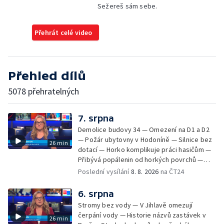
Sežereš sám sebe.
Přehrát celé video
Přehled dílů
5078 přehratelných
7. srpna
Demolice budovy 34 — Omezení na D1 a D2
— Požár ubytovny v Hodoníně — Silnice bez
26 min
dotací — Horko komplikuje práci hasičům —
Přibývá popálenin od horkých povrchů —
Začíná prodej burčáku — Vedra komplikují
Poslední vysílání
8. 8. 2026
na ČT24
údržbu vody
6. srpna
Stromy bez vody — V Jihlavě omezují
čerpání vody — Historie názvů zastávek v
26 min