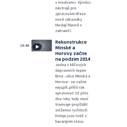
v insolvenci. Výrobci
nástrojů pro
zpracování dřeva
nové zákazníky
hledají hlavně v
zahraničí.
Rekonstrukce
16:48
Minské a
Horovy začne
na podzim 2014
Jedna z klíčových
dopravních tepen
Brna - ulice Minská a
Horova - se začne
nejspíš příští rok
opravovat. Už přes
dva roky tudy musí
tramvaje projíždět
sníženou rychlostí.
Koleje jsou totiž v
havarijním stavu.