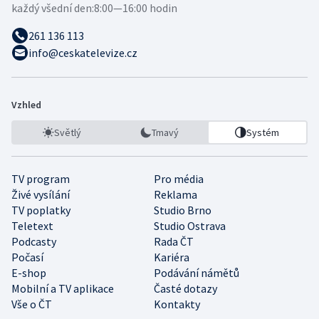
každý všední den:
8:00—16:00 hodin
261 136 113
info@ceskatelevize.cz
Vzhled
Světlý
Tmavý
Systém
TV program
Pro média
Živé vysílání
Reklama
TV poplatky
Studio Brno
Teletext
Studio Ostrava
Podcasty
Rada ČT
Počasí
Kariéra
E-shop
Podávání námětů
Mobilní a TV aplikace
Časté dotazy
Vše o ČT
Kontakty