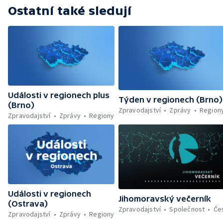
Ostatní také sledují
Události v regionech plus
Týden v regionech (Brno)
(Brno)
Zpravodajství
Zprávy
Region
Zpravodajství
Zprávy
Regiony
Události v regionech
Jihomoravský večerník
(Ostrava)
Zpravodajství
Společnost
Če
Zpravodajství
Zprávy
Regiony