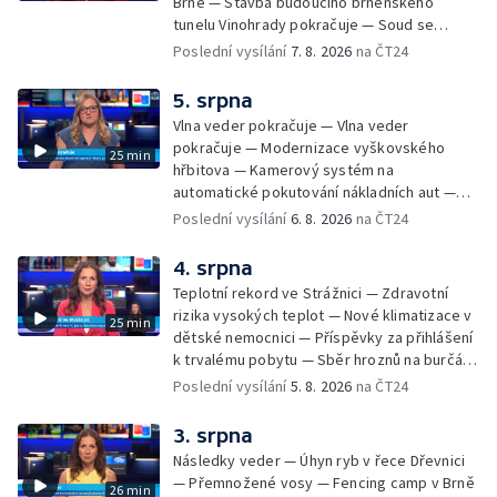
Brně — Stavba budoucího brněnského
tunelu Vinohrady pokračuje — Soud se
žhářem zlínského baru — Odložení bourání
Poslední vysílání
7. 8. 2026
na ČT24
vyhořelé budovy ve Zlíně — 55. ročník Barum
Czech Rally Zlín — Začal 7. ročník festivalu
5. srpna
Pop Messe — Přestavba mostu v Hodoníně
Vlna veder pokračuje — Vlna veder
— Fenomén památníčků
pokračuje — Modernizace vyškovského
25 min
hřbitova — Kamerový systém na
automatické pokutování nákladních aut —
Demolice vyhořelé budovy ve Zlíně — Případ
Poslední vysílání
6. 8. 2026
na ČT24
popálení dítěte u soudu — Budoucnost
stadionu na Vyškovsku — Výstraha před
4. srpna
bouřkami — Brno hostí Mezinárodní kytarový
Teplotní rekord ve Strážnici — Zdravotní
festival — Očkování po kousnutí netopýrem
rizika vysokých teplot — Nové klimatizace v
25 min
dětské nemocnici — Příspěvky za přihlášení
k trvalému pobytu — Sběr hroznů na burčák
— Dokončení oprav vedení — Skončil termín
Poslední vysílání
5. 8. 2026
na ČT24
na odevzdání kandidátek — Nedostatek
vody v obcích — Vyschlá koryta potoků —
3. srpna
Sdílení strážníků na Brněnsku
Následky veder — Úhyn ryb v řece Dřevnici
— Přemnožené vosy — Fencing camp v Brně
26 min