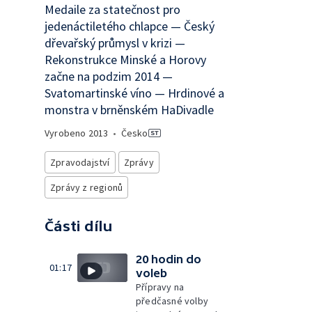
Medaile za statečnost pro
jedenáctiletého chlapce — Český
dřevařský průmysl v krizi —
Rekonstrukce Minské a Horovy
začne na podzim 2014 —
Svatomartinské víno — Hrdinové a
monstra v brněnském HaDivadle
Vyrobeno
2013
•
Česko
Zpravodajství
Zprávy
Zprávy z regionů
Části dílu
20 hodin do
01:17
voleb
Přípravy na
předčasné volby