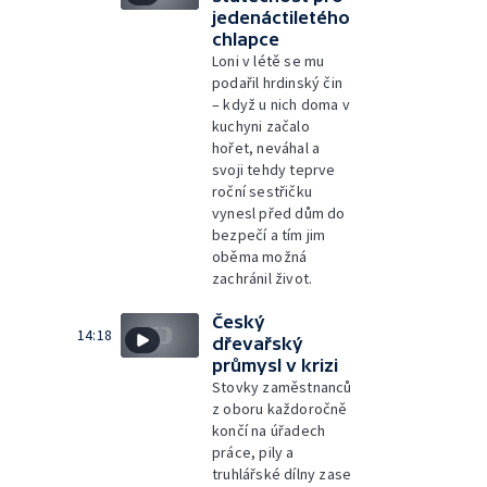
jedenáctiletého
chlapce
Loni v létě se mu
podařil hrdinský čin
– když u nich doma v
kuchyni začalo
hořet, neváhal a
svoji tehdy teprve
roční sestřičku
vynesl před dům do
bezpečí a tím jim
oběma možná
zachránil život.
Český
14:18
dřevařský
průmysl v krizi
Stovky zaměstnanců
z oboru každoročně
končí na úřadech
práce, pily a
truhlářské dílny zase