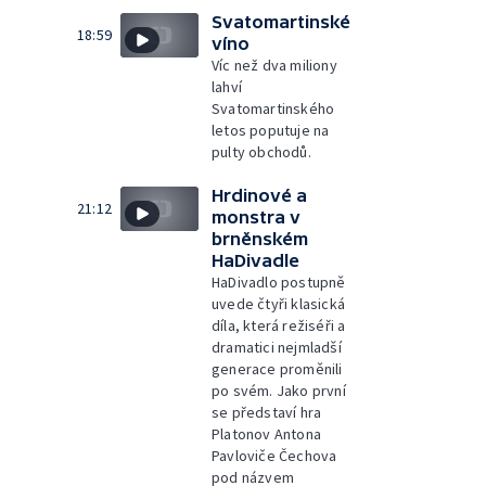
Svatomartinské
18:59
víno
Víc než dva miliony
lahví
Svatomartinského
letos poputuje na
pulty obchodů.
Hrdinové a
21:12
monstra v
brněnském
HaDivadle
HaDivadlo postupně
uvede čtyři klasická
díla, která režiséři a
dramatici nejmladší
generace proměnili
po svém. Jako první
se představí hra
Platonov Antona
Pavloviče Čechova
pod názvem