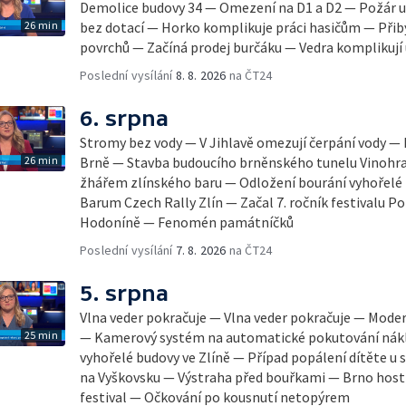
Demolice budovy 34 — Omezení na D1 a D2 — Požár u
26 min
bez dotací — Horko komplikuje práci hasičům — Přib
povrchů — Začíná prodej burčáku — Vedra komplikují
Poslední vysílání
8. 8. 2026
na ČT24
6. srpna
Stromy bez vody — V Jihlavě omezují čerpání vody — 
26 min
Brně — Stavba budoucího brněnského tunelu Vinohra
žhářem zlínského baru — Odložení bourání vyhořelé b
Barum Czech Rally Zlín — Začal 7. ročník festivalu 
Hodoníně — Fenomén památníčků
Poslední vysílání
7. 8. 2026
na ČT24
5. srpna
Vlna veder pokračuje — Vlna veder pokračuje — Mode
25 min
— Kamerový systém na automatické pokutování nák
vyhořelé budovy ve Zlíně — Případ popálení dítěte u
na Vyškovsku — Výstraha před bouřkami — Brno host
festival — Očkování po kousnutí netopýrem