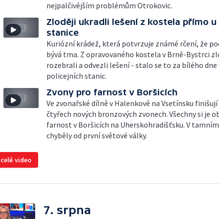
nejpalčivějším problémům Otrokovic.
Zloději ukradli lešení z kostela přímo u 
stanice
Kuriózní krádež, která potvrzuje známé rčení, že p
bývá tma. Z opravovaného kostela v Brně-Bystrci zl
rozebrali a odvezli lešení - stalo se to za bílého dne
policejních stanic.
Zvony pro farnost v Boršicích
Ve zvonařské dílně v Halenkově na Vsetínsku finišují
čtyřech nových bronzových zvonech. Všechny si je o
farnost v Boršicích na Uherskohradišťsku. V tamním
chyběly od první světové války.
 celé video
7. srpna