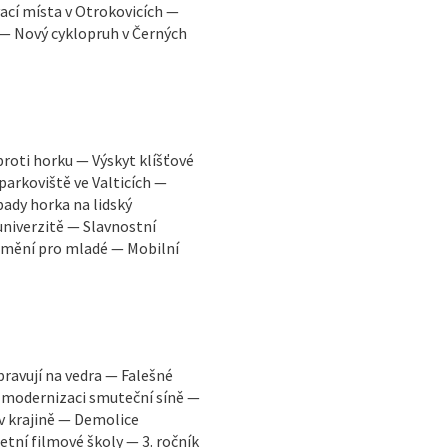
ací místa v Otrokovicích —
 — Nový cyklopruh v Černých
proti horku — Výskyt klíšťové
parkoviště ve Valticích —
ady horka na lidský
niverzitě — Slavnostní
 umění pro mladé — Mobilní
pravují na vedra — Falešné
 modernizaci smuteční síně —
 v krajině — Demolice
tní filmové školy — 3. ročník