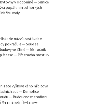
bytovny v Hodoníně — Silnice
ývá popálenin od horkých
 údržbu vody
Historie názvů zastávek v
dy pokračuje — Soud se
udovy ve Zlíně — 55. ročník
Pop Messe — Přestavba mostu v
rnizace vyškovského hřbitova
ladních aut — Demolice
 soudu — Budoucnost stadionu
í Mezinárodní kytarový