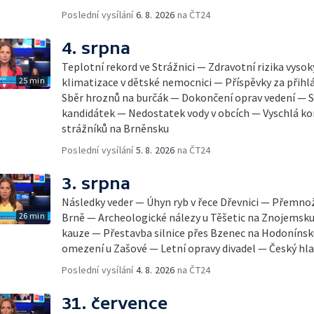
Poslední vysílání
6. 8. 2026
na ČT24
4. srpna
Teplotní rekord ve Strážnici — Zdravotní rizika vyso
25 min
klimatizace v dětské nemocnici — Příspěvky za přihl
Sběr hroznů na burčák — Dokončení oprav vedení — S
kandidátek — Nedostatek vody v obcích — Vyschlá ko
strážníků na Brněnsku
Poslední vysílání
5. 8. 2026
na ČT24
3. srpna
Následky veder — Úhyn ryb v řece Dřevnici — Přemno
26 min
Brně — Archeologické nálezy u Těšetic na Znojemsk
kauze — Přestavba silnice přes Bzenec na Hodonínsk
omezení u Zašové — Letní opravy divadel — Český hla
Poslední vysílání
4. 8. 2026
na ČT24
31. července