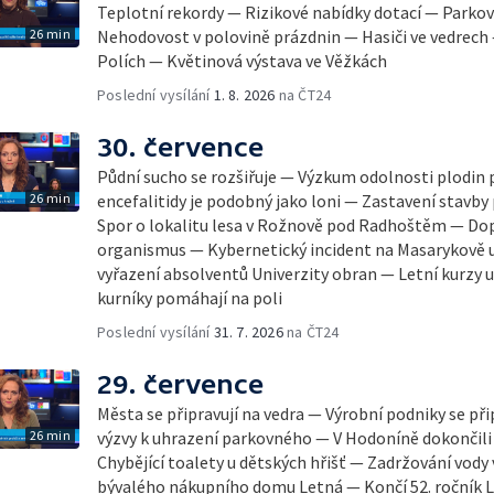
Teplotní rekordy — Rizikové nabídky dotací — Parkov
26 min
Nehodovost v polovině prázdnin — Hasiči ve vedrech
Polích — Květinová výstava ve Věžkách
Poslední vysílání
1. 8. 2026
na ČT24
30. července
Půdní sucho se rozšiřuje — Výzkum odolnosti plodin 
26 min
encefalitidy je podobný jako loni — Zastavení stavby 
Spor o lokalitu lesa v Rožnově pod Radhoštěm — Dop
organismus — Kybernetický incident na Masarykově u
vyřazení absolventů Univerzity obran — Letní kurzy
kurníky pomáhají na poli
Poslední vysílání
31. 7. 2026
na ČT24
29. července
Města se připravují na vedra — Výrobní podniky se při
26 min
výzvy k uhrazení parkovného — V Hodoníně dokončili
Chybějící toalety u dětských hřišť — Zadržování vody
bývalého nákupního domu Letná — Končí 52. ročník Le