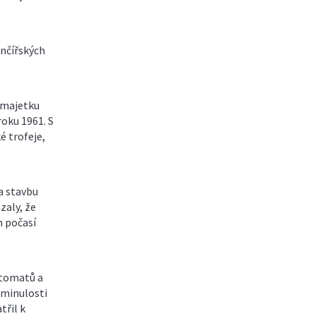
nčířských
 majetku
roku 1961. S
é trofeje,
a stavbu
zaly, že
m počasí
utomatů a
 minulosti
třil k