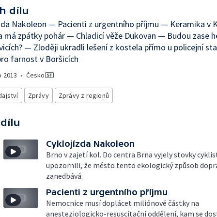
h dílu
zda Nakoleon — Pacienti z urgentního příjmu — Keramika v
 má zpátky pohár — Chladicí věže Dukovan — Budou zase h
icích? — Zloději ukradli lešení z kostela přímo u policejní st
ro farnost v Boršicích
o
2013
•
Česko
ajství
Zprávy
Zprávy z regionů
 dílu
Cyklojízda Nakoleon
Brno v zajetí kol. Do centra Brna vyjely stovky cyklis
upozornili, že město tento ekologický způsob dopr
zanedbává.
Pacienti z urgentního příjmu
Nemocnice musí doplácet miliónové částky na
anesteziologicko-resuscitační oddělení, kam se dos