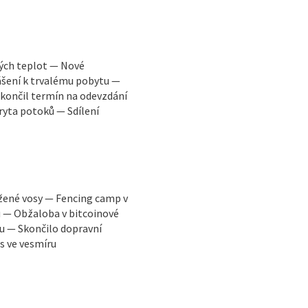
kých teplot — Nové
ášení k trvalému pobytu —
končil termín na odevzdání
ryta potoků — Sdílení
žené vosy — Fencing camp v
u — Obžaloba v bitcoinové
u — Skončilo dopravní
s ve vesmíru