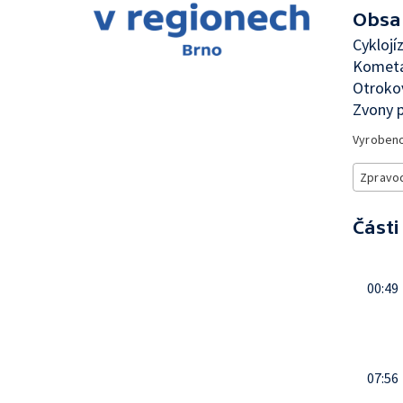
Obsa
Cyklojí
Kometa
Otrokov
Zvony p
Vyroben
Zpravod
Části
00:49
07:56