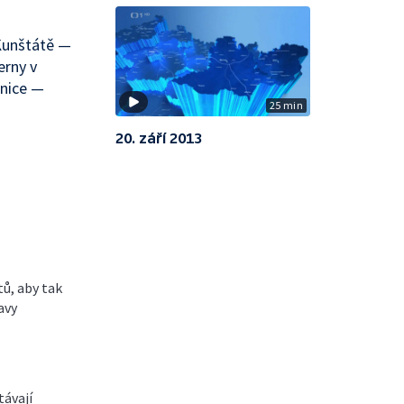
 Kunštátě —
erny v
anice —
25 min
20. září 2013
tů, aby tak
avy
távají