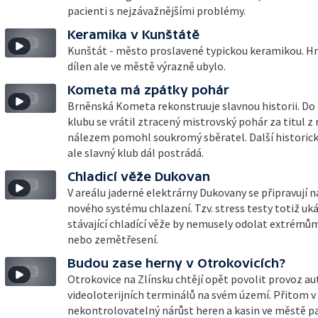
pacienti s nejzávažnějšími problémy.
Keramika v Kunštátě
Kunštát - město proslavené typickou keramikou. Hr
dílen ale ve městě výrazně ubylo.
Kometa má zpátky pohár
Brněnská Kometa rekonstruuje slavnou historii. Do
klubu se vrátil ztracený mistrovský pohár za titul z 
nálezem pomohl soukromý sběratel. Další historick
ale slavný klub dál postrádá.
Chladicí věže Dukovan
V areálu jaderné elektrárny Dukovany se připravují n
nového systému chlazení. Tzv. stress testy totiž uká
stávající chladící věže by nemusely odolat extrémů
nebo zemětřesení.
Budou zase herny v Otrokovicích?
Otrokovice na Zlínsku chtějí opět povolit provoz a
videoloterijních terminálů na svém území. Přitom v
nekontrolovatelný nárůst heren a kasin ve městě pa