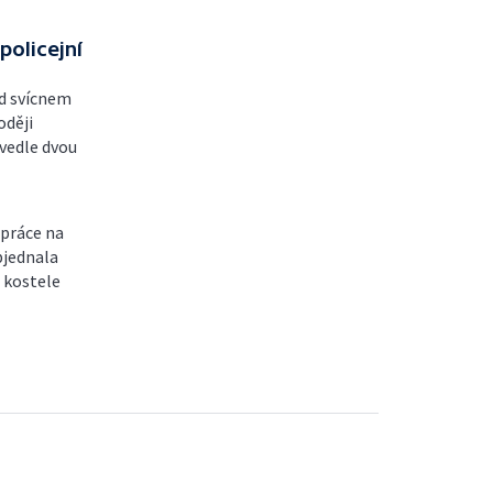
policejní
od svícnem
oději
 vedle dvou
 práce na
bjednala
 kostele