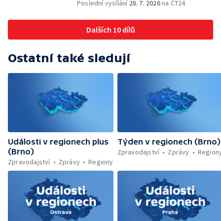
vína — Výhružky na magistrátu v Olomouci —
Poslední vysílání
28. 7. 2026
na ČT24
Dohady kolem stavby parkoviště —
Brněnské týmy v první fotbalové lize —
Dalších 10 dílů
Chystaná rekonstrukce bývalé věznice —
Nový seriál pro děti
Ostatní také sledují
Události v regionech plus
Týden v regionech (Brno)
(Brno)
Zpravodajství
Zprávy
Region
Zpravodajství
Zprávy
Regiony