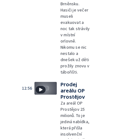
Brněnsku.
Hasiči je večer
museli
evakuovat a
noc tak strávily
v místní
orlovně.
Nikomu se nic
nestalo a
dnešek už děti
prožily znovu v
tábořišti.
Prodej
12:56
areálu OP
Prostějov
Za areál OP
Prostějov 25
milionů. To je
jediná nabídka,
která přišla
insolvenční