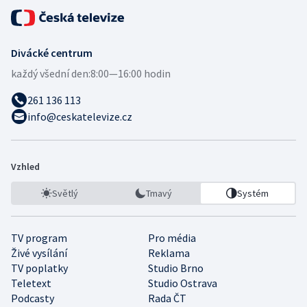
Divácké centrum
každý všední den:
8:00—16:00 hodin
261 136 113
info@ceskatelevize.cz
Vzhled
Světlý
Tmavý
Systém
TV program
Pro média
Živé vysílání
Reklama
TV poplatky
Studio Brno
Teletext
Studio Ostrava
Podcasty
Rada ČT