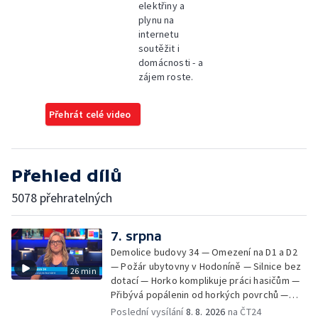
elektřiny a
plynu na
internetu
soutěžit i
domácnosti - a
zájem roste.
Přehrát celé video
Přehled dílů
5078 přehratelných
7. srpna
Demolice budovy 34 — Omezení na D1 a D2
— Požár ubytovny v Hodoníně — Silnice bez
26 min
dotací — Horko komplikuje práci hasičům —
Přibývá popálenin od horkých povrchů —
Začíná prodej burčáku — Vedra komplikují
Poslední vysílání
8. 8. 2026
na ČT24