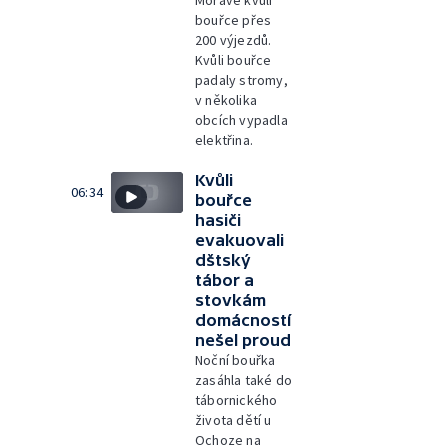
Moravě kvůli
bouřce přes
200 výjezdů.
Kvůli bouřce
padaly stromy,
v několika
obcích vypadla
elektřina.
Kvůli
06:34
bouřce
hasiči
evakuovali
dštský
tábor a
stovkám
domácností
nešel proud
Noční bouřka
zasáhla také do
tábornického
života dětí u
Ochoze na