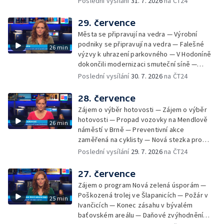
Poslední vysílání
31. 7. 2026
na ČT24
Radhoštěm — Dopady horka na lidský
organismus — Kybernetický incident na
29. července
Masarykově univerzitě — Slavnostní
Města se připravují na vedra — Výrobní
vyřazení absolventů Univerzity obran —
podniky se připravují na vedra — Falešné
26 min
Letní kurzy umění pro mladé — Mobilní
výzvy k uhrazení parkovného — V Hodoníně
kurníky pomáhají na poli
dokončili modernizaci smuteční síně —
Chybějící toalety u dětských hřišť —
Poslední vysílání
30. 7. 2026
na ČT24
Zadržování vody v krajině — Demolice
bývalého nákupního domu Letná — Končí 52.
28. července
ročník Letní filmové školy — 3. ročník
Zájem o výběr hotovosti — Zájem o výběr
komunitní akce Stůl ve středu — Cesta na
hotovosti — Propad vozovky na Mendlově
26 min
podporu paliativní péče
náměstí v Brně — Preventivní akce
zaměřená na cyklisty — Nová stezka pro
cyklisty na Zlínsku — Letecká linka mezi
Poslední vysílání
29. 7. 2026
na ČT24
Brnem a Frankfurtem — Vědci budou
pozorovat zatmění Slunce — Den AČFK na
27. července
Letní filmové škole — Milan Uhde slaví 90 let
Zájem o program Nová zelená úsporám —
— Rekonstrukce vojenského srubu
Poškozená trolej ve Šlapanicích — Požár v
25 min
Ivančicích — Konec zásahu v bývalém
baťovském areálu — Daňové zvýhodnění