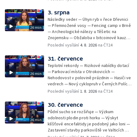
na odevzdání kandidátek — Nedostatek
vody v obcích — Vyschlá koryta potoků —
3. srpna
Sdílení strážníků na Brněnsku
Následky veder — Úhyn ryb v řece Dřevnici
— Přemnožené vosy — Fencing camp v Brně
26 min
— Archeologické nálezy u Těšetic na
Znojemsku — Obžaloba v bitcoinové kauze
— Přestavba silnice přes Bzenec na
Poslední vysílání
4. 8. 2026
na ČT24
Hodonínsku — Skončilo dopravní omezení u
Zašové — Letní opravy divadel — Český hlas
31. července
ve vesmíru
Teplotní rekordy — Rizikové nabídky dotací
— Parkovací místa v Otrokovicích —
26 min
Nehodovost v polovině prázdnin — Hasiči ve
vedrech — Nový cyklopruh v Černých Polích
— Květinová výstava ve Věžkách
Poslední vysílání
1. 8. 2026
na ČT24
30. července
Půdní sucho se rozšiřuje — Výzkum
odolnosti plodin proti horku — Výskyt
26 min
klíšťové encefalitidy je podobný jako loni —
Zastavení stavby parkoviště ve Valticích —
Spor o lokalitu lesa v Rožnově pod