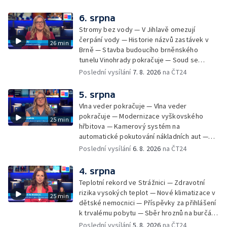
údržbu vody
6. srpna
Stromy bez vody — V Jihlavě omezují
čerpání vody — Historie názvů zastávek v
26 min
Brně — Stavba budoucího brněnského
tunelu Vinohrady pokračuje — Soud se
žhářem zlínského baru — Odložení bourání
Poslední vysílání
7. 8. 2026
na ČT24
vyhořelé budovy ve Zlíně — 55. ročník Barum
Czech Rally Zlín — Začal 7. ročník festivalu
5. srpna
Pop Messe — Přestavba mostu v Hodoníně
Vlna veder pokračuje — Vlna veder
— Fenomén památníčků
pokračuje — Modernizace vyškovského
25 min
hřbitova — Kamerový systém na
automatické pokutování nákladních aut —
Demolice vyhořelé budovy ve Zlíně — Případ
Poslední vysílání
6. 8. 2026
na ČT24
popálení dítěte u soudu — Budoucnost
stadionu na Vyškovsku — Výstraha před
4. srpna
bouřkami — Brno hostí Mezinárodní kytarový
Teplotní rekord ve Strážnici — Zdravotní
festival — Očkování po kousnutí netopýrem
rizika vysokých teplot — Nové klimatizace v
25 min
dětské nemocnici — Příspěvky za přihlášení
k trvalému pobytu — Sběr hroznů na burčák
— Dokončení oprav vedení — Skončil termín
Poslední vysílání
5. 8. 2026
na ČT24