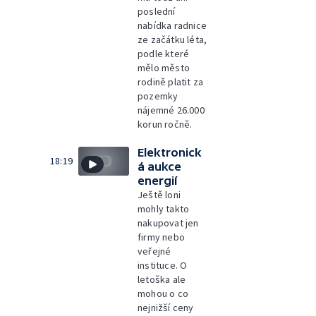
poslední
nabídka radnice
ze začátku léta,
podle které
mělo město
rodině platit za
pozemky
nájemné 26.000
korun ročně.
Elektronick
18:19
á aukce
energií
Ještě loni
mohly takto
nakupovat jen
firmy nebo
veřejné
instituce. O
letoška ale
mohou o co
nejnižší ceny