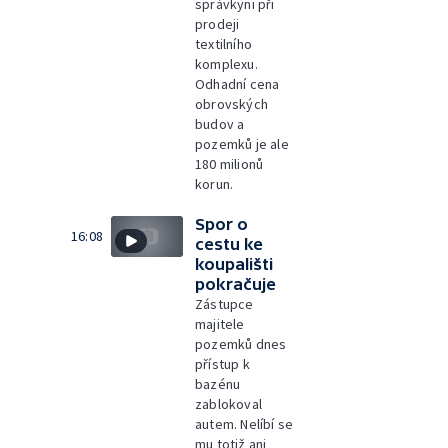
správkyni při
prodeji
textilního
komplexu.
Odhadní cena
obrovských
budov a
pozemků je ale
180 milionů
korun.
Spor o
16:08
cestu ke
koupališti
pokračuje
Zástupce
majitele
pozemků dnes
přístup k
bazénu
zablokoval
autem. Nelíbí se
mu totiž ani