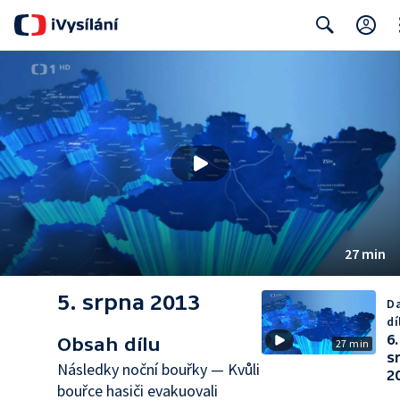
Cl
Search
27 min
5. srpna 2013
Da
dí
6.
Obsah dílu
27 min
s
Následky noční bouřky — Kvůli
2
bouřce hasiči evakuovali