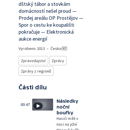
dštský tábor a stovkám
domácností nešel proud —
Prodej areálu OP Prostějov —
Spor o cestu ke koupališti
pokračuje — Elektronická
aukce energií
Vyrobeno
2013
•
Česko
Zpravodajství
Zprávy
Zprávy z regionů
Části dílu
Následky
00:47
noční
bouřky
Hasiči měli v
noci na jižní