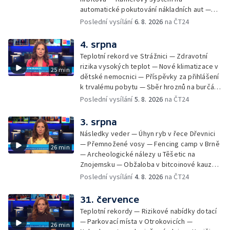
automatické pokutování nákladních aut —
Demolice vyhořelé budovy ve Zlíně — Případ
Poslední vysílání
6. 8. 2026
na ČT24
popálení dítěte u soudu — Budoucnost
stadionu na Vyškovsku — Výstraha před
4. srpna
bouřkami — Brno hostí Mezinárodní kytarový
Teplotní rekord ve Strážnici — Zdravotní
festival — Očkování po kousnutí netopýrem
rizika vysokých teplot — Nové klimatizace v
25 min
dětské nemocnici — Příspěvky za přihlášení
k trvalému pobytu — Sběr hroznů na burčák
— Dokončení oprav vedení — Skončil termín
Poslední vysílání
5. 8. 2026
na ČT24
na odevzdání kandidátek — Nedostatek
vody v obcích — Vyschlá koryta potoků —
3. srpna
Sdílení strážníků na Brněnsku
Následky veder — Úhyn ryb v řece Dřevnici
— Přemnožené vosy — Fencing camp v Brně
26 min
— Archeologické nálezy u Těšetic na
Znojemsku — Obžaloba v bitcoinové kauze
— Přestavba silnice přes Bzenec na
Poslední vysílání
4. 8. 2026
na ČT24
Hodonínsku — Skončilo dopravní omezení u
Zašové — Letní opravy divadel — Český hlas
31. července
ve vesmíru
Teplotní rekordy — Rizikové nabídky dotací
— Parkovací místa v Otrokovicích —
26 min