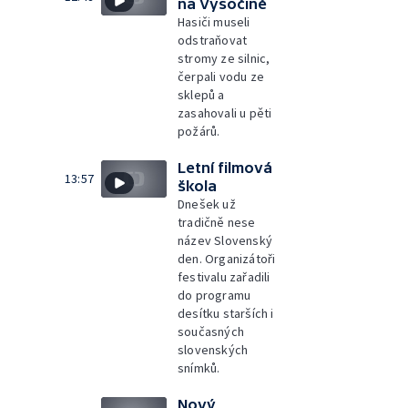
na Vysočině
Hasiči museli
odstraňovat
stromy ze silnic,
čerpali vodu ze
sklepů a
zasahovali u pěti
požárů.
Letní filmová
13:57
škola
Dnešek už
tradičně nese
název Slovenský
den. Organizátoři
festivalu zařadili
do programu
desítku starších i
současných
slovenských
snímků.
Nový