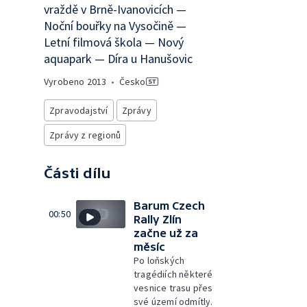
vraždě v Brně-Ivanovicích —
Noční bouřky na Vysočině —
Letní filmová škola — Nový
aquapark — Díra u Hanušovic
Vyrobeno
2013
•
Česko
Zpravodajství
Zprávy
Zprávy z regionů
Části dílu
Barum Czech
00:50
Rally Zlín
začne už za
měsíc
Po loňských
tragédiích některé
vesnice trasu přes
své území odmítly.