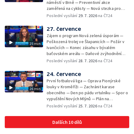
náměstí v Brně — Preventivní akce
zaměřená na cyklisty — Nová stezka pro
cyklisty na Zlínsku — Letecká linka mezi
Poslední vysílání
29. 7. 2026
na ČT24
Brnem a Frankfurtem — Vědci budou
pozorovat zatmění Slunce — Den AČFK na
27. července
Letní filmové škole — Milan Uhde slaví 90 let
Zájem o program Nová zelená úsporám —
— Rekonstrukce vojenského srubu
Poškozená trolej ve Šlapanicích — Požár v
25 min
Ivančicích — Konec zásahu v bývalém
baťovském areálu — Daňové zvýhodnění
vína — Výhružky na magistrátu v Olomouci —
Poslední vysílání
28. 7. 2026
na ČT24
Dohady kolem stavby parkoviště —
Brněnské týmy v první fotbalové lize —
24. července
Chystaná rekonstrukce bývalé věznice —
První fotbalová liga — Oprava Pionýrské
Nový seriál pro děti
louky v Kroměříži — Zachránit karase
26 min
obecného — Den po pádu vrtulníku — Spor o
vypuštění Nových Mlýnů — Plán na
odstranění ohořelé budovy — 52. ročník
Poslední vysílání
25. 7. 2026
na ČT24
Letní filmové školy — Energeticky
samostatné továrny
Dalších 10 dílů