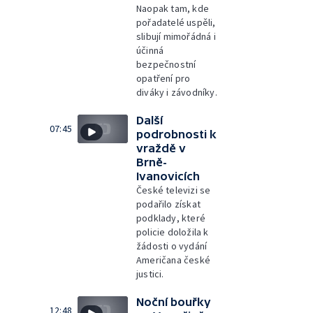
Naopak tam, kde
pořadatelé uspěli,
slibují mimořádná i
účinná
bezpečnostní
opatření pro
diváky i závodníky.
Další
07:45
podrobnosti k
vraždě v
Brně-
Ivanovicích
České televizi se
podařilo získat
podklady, které
policie doložila k
žádosti o vydání
Američana české
justici.
Noční bouřky
12:48