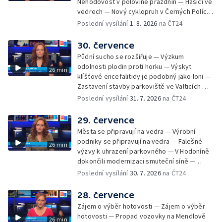
Nehodovost v polovině prázdnin — Hasiči ve
vedrech — Nový cyklopruh v Černých Polích
— Květinová výstava ve Věžkách
Poslední vysílání
1. 8. 2026
na ČT24
30. července
Půdní sucho se rozšiřuje — Výzkum
odolnosti plodin proti horku — Výskyt
26 min
klíšťové encefalitidy je podobný jako loni —
Zastavení stavby parkoviště ve Valticích —
Spor o lokalitu lesa v Rožnově pod
Poslední vysílání
31. 7. 2026
na ČT24
Radhoštěm — Dopady horka na lidský
organismus — Kybernetický incident na
29. července
Masarykově univerzitě — Slavnostní
Města se připravují na vedra — Výrobní
vyřazení absolventů Univerzity obran —
podniky se připravují na vedra — Falešné
26 min
Letní kurzy umění pro mladé — Mobilní
výzvy k uhrazení parkovného — V Hodoníně
kurníky pomáhají na poli
dokončili modernizaci smuteční síně —
Chybějící toalety u dětských hřišť —
Poslední vysílání
30. 7. 2026
na ČT24
Zadržování vody v krajině — Demolice
bývalého nákupního domu Letná — Končí 52.
28. července
ročník Letní filmové školy — 3. ročník
Zájem o výběr hotovosti — Zájem o výběr
komunitní akce Stůl ve středu — Cesta na
hotovosti — Propad vozovky na Mendlově
26 min
podporu paliativní péče