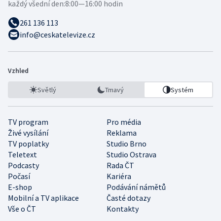
každý všední den:
8:00—16:00 hodin
261 136 113
info@ceskatelevize.cz
Vzhled
Světlý
Tmavý
Systém
TV program
Pro média
Živé vysílání
Reklama
TV poplatky
Studio Brno
Teletext
Studio Ostrava
Podcasty
Rada ČT
Počasí
Kariéra
E-shop
Podávání námětů
Mobilní a TV aplikace
Časté dotazy
Vše o ČT
Kontakty