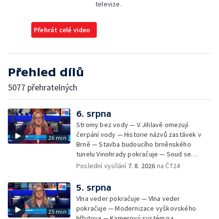
televize.
Přehrát celé video
Přehled dílů
5077 přehratelných
6. srpna
Stromy bez vody — V Jihlavě omezují
čerpání vody — Historie názvů zastávek v
26 min
Brně — Stavba budoucího brněnského
tunelu Vinohrady pokračuje — Soud se
žhářem zlínského baru — Odložení bourání
Poslední vysílání
7. 8. 2026
na ČT24
vyhořelé budovy ve Zlíně — 55. ročník Barum
Czech Rally Zlín — Začal 7. ročník festivalu
5. srpna
Pop Messe — Přestavba mostu v Hodoníně
Vlna veder pokračuje — Vlna veder
— Fenomén památníčků
pokračuje — Modernizace vyškovského
25 min
hřbitova — Kamerový systém na