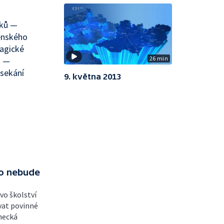
áků —
ěnského
ragické
26 min
t —
 sekání
9. května 2013
vo nebude
tvo školství
ovat povinné
anecká