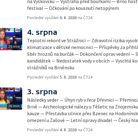
na Vyškovsku — Výstraha před bouřkami — Brno host
festival — Očkování po kousnutí netopýrem
Poslední vysílání
6. 8. 2026
na ČT24
4. srpna
Teplotní rekord ve Strážnici — Zdravotní rizika vyso
25 min
klimatizace v dětské nemocnici — Příspěvky za přihl
Sběr hroznů na burčák — Dokončení oprav vedení — S
kandidátek — Nedostatek vody v obcích — Vyschlá ko
strážníků na Brněnsku
Poslední vysílání
5. 8. 2026
na ČT24
3. srpna
Následky veder — Úhyn ryb v řece Dřevnici — Přemno
26 min
Brně — Archeologické nálezy u Těšetic na Znojemsk
kauze — Přestavba silnice přes Bzenec na Hodonínsk
omezení u Zašové — Letní opravy divadel — Český hla
Poslední vysílání
4. 8. 2026
na ČT24