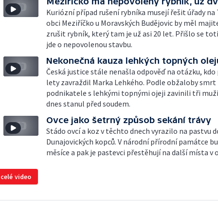
Meziříčko má nepovolený rybník, už dv
Kuriózní případ rušení rybníka musejí řešit úřady na 
obci Meziříčko u Moravských Budějovic by měl majit
zrušit rybník, který tam je už asi 20 let. Přišlo se tot
jde o nepovolenou stavbu.
Nekonečná kauza lehkých topných olej
Česká justice stále nenašla odpověď na otázku, kdo 
lety zavraždil Marka Lehkého. Podle obžaloby smrt
podnikatele s lehkými topnými ojeji zavinili tři muži.
dnes stanul před soudem.
Ovce jako šetrný způsob sekání trávy
Stádo ovcí a koz v těchto dnech vyrazilo na pastvu d
Dunajovických kopců. V národní přírodní památce bu
měsíce a pak je pastevci přestěhují na další místa v o
 celé video