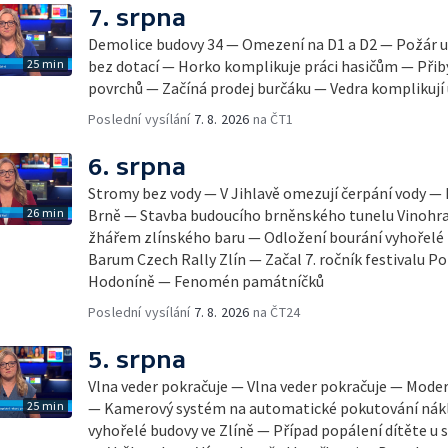
7. srpna
Demolice budovy 34 — Omezení na D1 a D2 — Požár u
25 min
bez dotací — Horko komplikuje práci hasičům — Přib
povrchů — Začíná prodej burčáku — Vedra komplikují
Poslední vysílání
7. 8. 2026
na ČT1
6. srpna
Stromy bez vody — V Jihlavě omezují čerpání vody — 
26 min
Brně — Stavba budoucího brněnského tunelu Vinohra
žhářem zlínského baru — Odložení bourání vyhořelé b
Barum Czech Rally Zlín — Začal 7. ročník festivalu 
Hodoníně — Fenomén památníčků
Poslední vysílání
7. 8. 2026
na ČT24
5. srpna
Vlna veder pokračuje — Vlna veder pokračuje — Mode
25 min
— Kamerový systém na automatické pokutování nák
vyhořelé budovy ve Zlíně — Případ popálení dítěte u