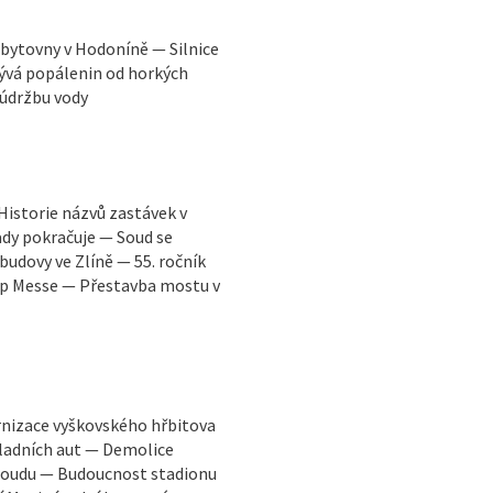
bytovny v Hodoníně — Silnice
ývá popálenin od horkých
 údržbu vody
Historie názvů zastávek v
dy pokračuje — Soud se
udovy ve Zlíně — 55. ročník
Pop Messe — Přestavba mostu v
rnizace vyškovského hřbitova
ladních aut — Demolice
 soudu — Budoucnost stadionu