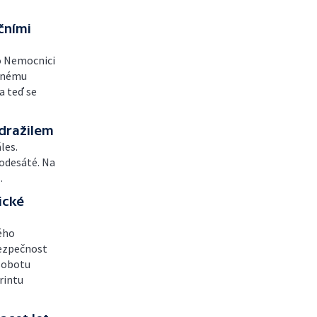
čními
o Nemocnici
atnému
a teď se
Zdražilem
les.
podesáté. Na
.
ické
kého
bezpečnost
 sobotu
rintu