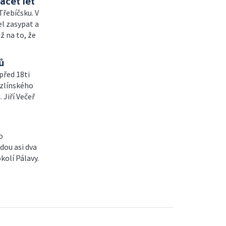
acet let
Třebíčsku. V
el zasypat a
iž na to, že
ů
před 18ti
 zlínského
 Jiří Večeř
o
dou asi dva
kolí Pálavy.