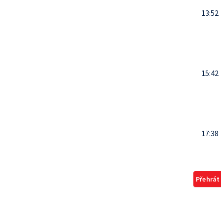
13:52
15:42
17:38
Přehrát