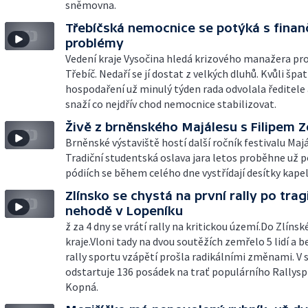
sněmovna.
Třebíčská nemocnice se potýká s finan
problémy
Vedení kraje Vysočina hledá krizového manažera pr
Třebíč. Nedaří se jí dostat z velkých dluhů. Kvůli šp
hospodaření už minulý týden rada odvolala ředitele 
snaží co nejdřív chod nemocnice stabilizovat.
Živě z brněnského Majálesu s Filipem 
Brněnské výstaviště hostí další ročník festivalu Majá
Tradiční studentská oslava jara letos proběhne už 
pódiích se během celého dne vystřídají desítky kapel
Zlínsko se chystá na první rally po trag
nehodě v Lopeníku
ž za 4 dny se vrátí rally na kritickou území.Do Zlíns
kraje.Vloni tady na dvou soutěžích zemřelo 5 lidí a 
rally sportu vzápětí prošla radikálními změnami. V
odstartuje 136 posádek na trať populárního Rallysp
Kopná.