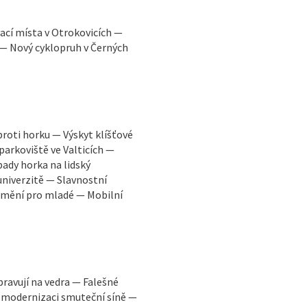
ací místa v Otrokovicích —
 — Nový cyklopruh v Černých
proti horku — Výskyt klíšťové
parkoviště ve Valticích —
ady horka na lidský
niverzitě — Slavnostní
 umění pro mladé — Mobilní
pravují na vedra — Falešné
 modernizaci smuteční síně —