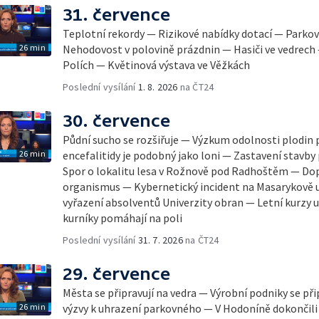
31. července
Teplotní rekordy — Rizikové nabídky dotací — Parkov
26 min
Nehodovost v polovině prázdnin — Hasiči ve vedrech
Polích — Květinová výstava ve Věžkách
Poslední vysílání
1. 8. 2026
na ČT24
30. července
Půdní sucho se rozšiřuje — Výzkum odolnosti plodin 
26 min
encefalitidy je podobný jako loni — Zastavení stavby 
Spor o lokalitu lesa v Rožnově pod Radhoštěm — Dop
organismus — Kybernetický incident na Masarykově u
vyřazení absolventů Univerzity obran — Letní kurzy
kurníky pomáhají na poli
Poslední vysílání
31. 7. 2026
na ČT24
29. července
Města se připravují na vedra — Výrobní podniky se při
26 min
výzvy k uhrazení parkovného — V Hodoníně dokončili