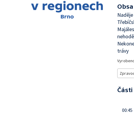
Obsa
Naděje 
Třebíčs
Majáles
nehodě 
Nekoneč
trávy
Vyroben
Zpravod
Části
00:45