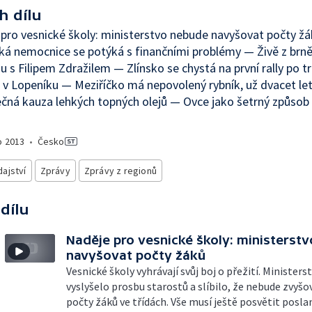
h dílu
pro vesnické školy: ministerstvo nebude navyšovat počty ž
ká nemocnice se potýká s finančními problémy — Živě z brn
u s Filipem Zdražilem — Zlínsko se chystá na první rally po t
v Lopeníku — Meziříčko má nepovolený rybník, už dvacet le
ná kauza lehkých topných olejů — Ovce jako šetrný způsob
o
2013
•
Česko
ajství
Zprávy
Zprávy z regionů
 dílu
Naděje pro vesnické školy: ministerst
navyšovat počty žáků
Vesnické školy vyhrávají svůj boj o přežití. Ministers
vyslyšelo prosbu starostů a slíbilo, že nebude zvyš
počty žáků ve třídách. Vše musí ještě posvětit posl