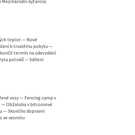
í Mezinárodní kytarový
kých teplot — Nové
ášení k trvalému pobytu —
končil termín na odevzdání
ryta potoků — Sdílení
žené vosy — Fencing camp v
u — Obžaloba v bitcoinové
u — Skončilo dopravní
s ve vesmíru