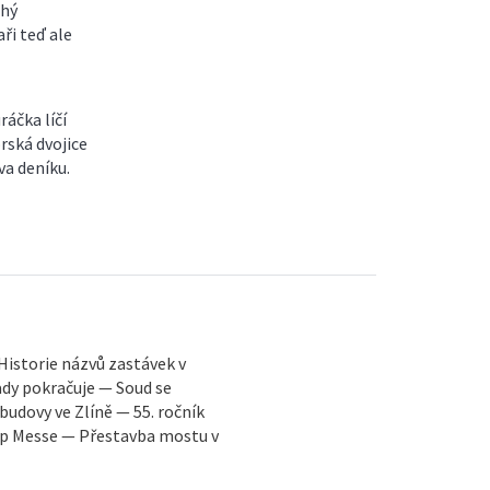
ahý
aři teď ale
áčka líčí
rská dvojice
va deníku.
Historie názvů zastávek v
dy pokračuje — Soud se
udovy ve Zlíně — 55. ročník
Pop Messe — Přestavba mostu v