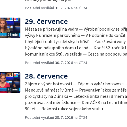
Poslední vysílání
31. 7. 2026
na ČT24
29. července
Města se připravují na vedra — Výrobní podniky se při
26 min
výzvy k uhrazení parkovného — V Hodoníně dokončili
Chybějící toalety u dětských hřišť — Zadržování vody
bývalého nákupního domu Letná — Končí 52. ročník Le
komunitní akce Stůl ve středu — Cesta na podporu pa
Poslední vysílání
30. 7. 2026
na ČT24
28. července
Zájem o výběr hotovosti — Zájem o výběr hotovosti
26 min
Mendlově náměstí v Brně — Preventivní akce zaměřen
pro cyklisty na Zlínsku — Letecká linka mezi Brnem 
pozorovat zatmění Slunce — Den AČFK na Letní filmo
90 let — Rekonstrukce vojenského srubu
Poslední vysílání
29. 7. 2026
na ČT24