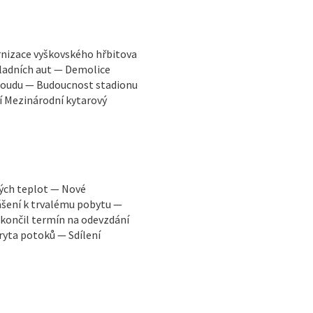
rnizace vyškovského hřbitova
ladních aut — Demolice
 soudu — Budoucnost stadionu
í Mezinárodní kytarový
kých teplot — Nové
ášení k trvalému pobytu —
končil termín na odevzdání
ryta potoků — Sdílení