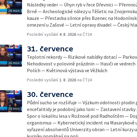
Následky veder — Úhyn ryb v řece Dřevnici — Přemno
26 min
Brně — Archeologické nálezy u Těšetic na Znojemsk
kauze — Přestavba silnice přes Bzenec na Hodonínsk
omezení u Zašové — Letní opravy divadel — Český hla
Poslední vysílání
4. 8. 2026
na ČT24
31. července
Teplotní rekordy — Rizikové nabídky dotací — Parkov
26 min
Nehodovost v polovině prázdnin — Hasiči ve vedrech
Polích — Květinová výstava ve Věžkách
Poslední vysílání
1. 8. 2026
na ČT24
30. července
Půdní sucho se rozšiřuje — Výzkum odolnosti plodin 
26 min
encefalitidy je podobný jako loni — Zastavení stavby 
Spor o lokalitu lesa v Rožnově pod Radhoštěm — Dop
organismus — Kybernetický incident na Masarykově u
vyřazení absolventů Univerzity obran — Letní kurzy
kurníky pomáhají na poli