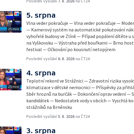
Poslední vysílání
7. 8. 2026
na ČT24
5. srpna
Vlna veder pokračuje — Vlna veder pokračuje — Mode
25 min
— Kamerový systém na automatické pokutování nák
vyhořelé budovy ve Zlíně — Případ popálení dítěte u
na Vyškovsku — Výstraha před bouřkami — Brno host
festival — Očkování po kousnutí netopýrem
Poslední vysílání
6. 8. 2026
na ČT24
4. srpna
Teplotní rekord ve Strážnici — Zdravotní rizika vyso
25 min
klimatizace v dětské nemocnici — Příspěvky za přihl
Sběr hroznů na burčák — Dokončení oprav vedení — S
kandidátek — Nedostatek vody v obcích — Vyschlá ko
strážníků na Brněnsku
Poslední vysílání
5. 8. 2026
na ČT24
3. srpna