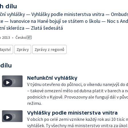
h dílu
ční vyhlášky — Vyhlášky podle ministerstva vnitra — Ombu
e — Ivanovice na Hané bojují se státem o školu — Noc s A
ní skleróza — Zlatá šedesátá
o
2013
•
Česko
ajství
Zprávy
Zprávy z regionů
 dílu
Nefunkční vyhlášky
V týdnu otevřeno do půlnoci, o víkendu nanejvýš do 
– takové omezení mělo od dubna platit v barech a 
podnicích v Kyjově. Provozovny ale fungují dál v pů
režimu.
Vyhlášky podle ministerstva vnitra
V obcích po celé zemi vznikne každý rok asi 10 tisíc
vyhlášek. Ty všechny má ministerstvo vnitra za úkol