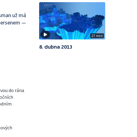
dsman už má
ndersenem —
27 min
8. dubna 2013
dvou do rána
nočních
vodním
 nových