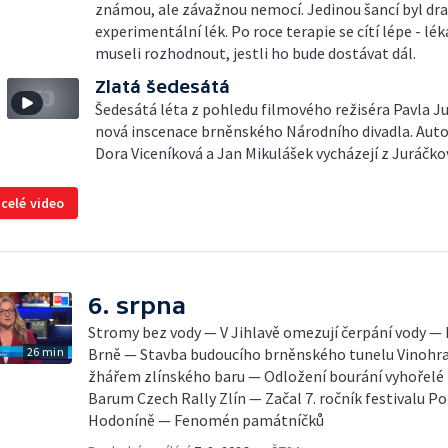
známou, ale závažnou nemocí. Jedinou šancí byl dr
experimentální lék. Po roce terapie se cítí lépe - lék
museli rozhodnout, jestli ho bude dostávat dál.
Zlatá šedesátá
Šedesátá léta z pohledu filmového režiséra Pavla Jur
nová inscenace brněnského Národního divadla. Auto
Dora Viceníková a Jan Mikulášek vycházejí z Juráčko
 celé video
6. srpna
Stromy bez vody — V Jihlavě omezují čerpání vody — 
26 min
Brně — Stavba budoucího brněnského tunelu Vinohra
žhářem zlínského baru — Odložení bourání vyhořelé b
Barum Czech Rally Zlín — Začal 7. ročník festivalu 
Hodoníně — Fenomén památníčků