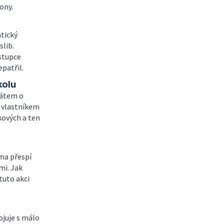
ony.
atický
slib.
stupce
patřil.
kolu
tátem o
e vlastníkem
kových a ten
oma přespí
mi. Jak
tuto akci
juje s málo