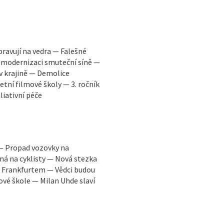
pravují na vedra — Falešné
 modernizaci smuteční síně —
 v krajině — Demolice
tní filmové školy — 3. ročník
liativní péče
 — Propad vozovky na
á na cyklisty — Nová stezka
a Frankfurtem — Vědci budou
vé škole — Milan Uhde slaví