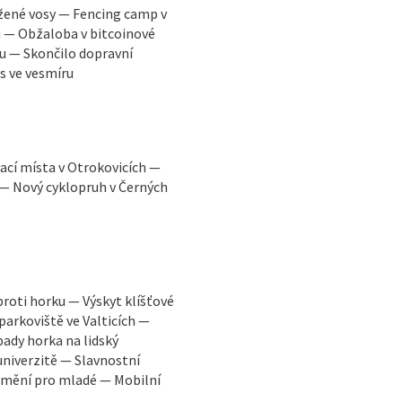
žené vosy — Fencing camp v
u — Obžaloba v bitcoinové
u — Skončilo dopravní
s ve vesmíru
ací místa v Otrokovicích —
 — Nový cyklopruh v Černých
proti horku — Výskyt klíšťové
parkoviště ve Valticích —
ady horka na lidský
niverzitě — Slavnostní
 umění pro mladé — Mobilní