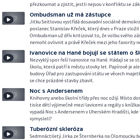
přezkoumat a zjistit, jestli nejsou v konfliktu se zák
Ombudsman už má zástupce
Jitku Seitlovou vystřídá dosavadní sociálně demokr
poslanec Stanislav Křeček, který dnes v Praze složil 
Ombudsman už dřív kritizoval to, že volbu svého zá
nemohl ovlivnit a právě Křeček mezi jeho favority ne
Ivanovice na Hané bojují se státem o š
Nezvyklý spor řeší Ivanovice na Hané. Hádají se se s
školu, která patří k městu stovky let. Papírově je al
budovy Úřad pro zastupování státu ve věcech majet
se chce prázdné stavby zbavit.
Noc s Andersenem
Knihovny anebo školní třídy přes noc ožijí. Místo d
tisíce dětí výjimečně mezi lavicemi a regály s knížka
vypadá Noc s Andersenem v Uherském Hradišti, kde 
vymysleli?
Tuberózní skleróza
Sedmnáctiletý Jirka ze Šternberka na Olomoucku bo