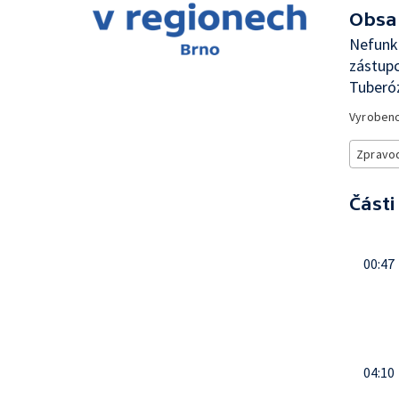
Obsa
Nefunk
zástupc
Tuberóz
Vyroben
Zpravod
Části
00:47
04:10