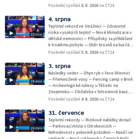
Demolice vyhořelé budovy ve Zlíně — Případ
Poslední vysílání
6. 8. 2026
na ČT24
popálení dítěte u soudu — Budoucnost
stadionu na Vyškovsku — Výstraha před
4. srpna
bouřkami — Brno hostí Mezinárodní kytarový
Teplotní rekord ve Strážnici — Zdravotní
festival — Očkování po kousnutí netopýrem
rizika vysokých teplot — Nové klimatizace v
25 min
dětské nemocnici — Příspěvky za přihlášení
k trvalému pobytu — Sběr hroznů na burčák
— Dokončení oprav vedení — Skončil termín
Poslední vysílání
5. 8. 2026
na ČT24
na odevzdání kandidátek — Nedostatek
vody v obcích — Vyschlá koryta potoků —
3. srpna
Sdílení strážníků na Brněnsku
Následky veder — Úhyn ryb v řece Dřevnici
— Přemnožené vosy — Fencing camp v Brně
26 min
— Archeologické nálezy u Těšetic na
Znojemsku — Obžaloba v bitcoinové kauze
— Přestavba silnice přes Bzenec na
Poslední vysílání
4. 8. 2026
na ČT24
Hodonínsku — Skončilo dopravní omezení u
Zašové — Letní opravy divadel — Český hlas
31. července
ve vesmíru
Teplotní rekordy — Rizikové nabídky dotací
— Parkovací místa v Otrokovicích —
26 min
Nehodovost v polovině prázdnin — Hasiči ve
vedrech — Nový cyklopruh v Černých Polích