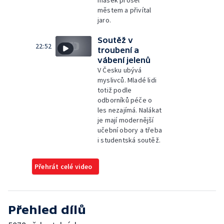
masek prošel
městem a přivítal
jaro.
Soutěž v
22:52
troubení a
vábení jelenů
V Česku ubývá
myslivců. Mladé lidi
totiž podle
odborníků péče o
les nezajímá. Nalákat
je mají modernější
učební obory a třeba
i studentská soutěž.
Přehrát celé video
Přehled dílů