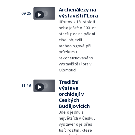
Archenálezy na
09:25
výstavišti FLora
Hřbitov z 18. století
nebo ještě o 300 let
starší pec na pálení
cihel objevili
archeologové při
průzkumu
rekonstruovaného
výstaviště Flora v
Olomouci.
Tradiční
11:16
výstava
orchidejí v
Českých
Budějovicích
Jde o jednu z
největších v Česku,
vystaveno je přes
tisíc rostlin, které