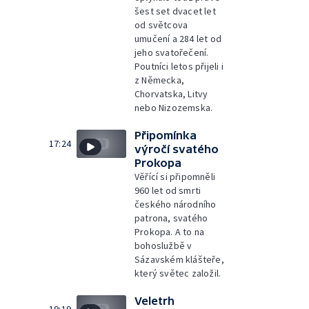
šest set dvacet let
od světcova
umučení a 284 let od
jeho svatořečení.
Poutníci letos přijeli i
z Německa,
Chorvatska, Litvy
nebo Nizozemska.
Připomínka
17:24
výročí svatého
Prokopa
Věřící si připomněli
960 let od smrti
českého národního
patrona, svatého
Prokopa. A to na
bohoslužbě v
Sázavském klášteře,
který světec založil.
Veletrh