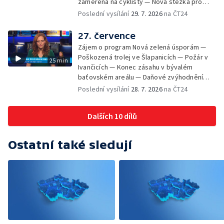
zaměřená na cyklisty — Nová stezka pro
cyklisty na Zlínsku — Letecká linka mezi
Poslední vysílání
29. 7. 2026
na ČT24
Brnem a Frankfurtem — Vědci budou
pozorovat zatmění Slunce — Den AČFK na
27. července
Letní filmové škole — Milan Uhde slaví 90 let
Zájem o program Nová zelená úsporám —
— Rekonstrukce vojenského srubu
Poškozená trolej ve Šlapanicích — Požár v
25 min
Ivančicích — Konec zásahu v bývalém
baťovském areálu — Daňové zvýhodnění
vína — Výhružky na magistrátu v Olomouci —
Poslední vysílání
28. 7. 2026
na ČT24
Dohady kolem stavby parkoviště —
Brněnské týmy v první fotbalové lize —
Dalších 10 dílů
Chystaná rekonstrukce bývalé věznice —
Nový seriál pro děti
Ostatní také sledují