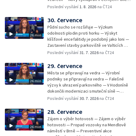
— Květinová výstava ve Věžkách
Poslední vysílání
1. 8. 2026
na ČT24
30. července
Půdní sucho se rozšiřuje — Výzkum
odolnosti plodin proti horku — Výskyt
26 min
klíšťové encefalitidy je podobný jako loni —
Zastavení stavby parkoviště ve Valticích —
Spor o lokalitu lesa v Rožnově pod
Poslední vysílání
31. 7. 2026
na ČT24
Radhoštěm — Dopady horka na lidský
organismus — Kybernetický incident na
29. července
Masarykově univerzitě — Slavnostní
Města se připravují na vedra — Výrobní
vyřazení absolventů Univerzity obran —
podniky se připravují na vedra — Falešné
26 min
Letní kurzy umění pro mladé — Mobilní
výzvy k uhrazení parkovného — V Hodoníně
kurníky pomáhají na poli
dokončili modernizaci smuteční síně —
Chybějící toalety u dětských hřišť —
Poslední vysílání
30. 7. 2026
na ČT24
Zadržování vody v krajině — Demolice
bývalého nákupního domu Letná — Končí 52.
28. července
ročník Letní filmové školy — 3. ročník
Zájem o výběr hotovosti — Zájem o výběr
komunitní akce Stůl ve středu — Cesta na
hotovosti — Propad vozovky na Mendlově
26 min
podporu paliativní péče
náměstí v Brně — Preventivní akce