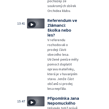
pocházejí ze
soukromých sbírek
Orchidea klubu.
Referendum ve
13:41
Zlámanci:
školka nebo
les?
V referendu
rozhodovali o
prodeji části
obecního lesa.
Utržené peníze měly
pomoct doplatit
opravu mateřinky,
která je v havarijním
stavu. Jenže část
občanů si prodej
lesa nepřála.
Připomínka Jana
15:47
Nepomuckého
Uplynulo totiž právě