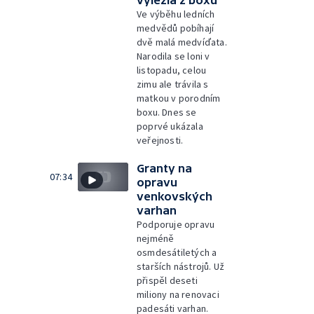
vylezla z boxu
Ve výběhu ledních
medvědů pobíhají
dvě malá medvíďata.
Narodila se loni v
listopadu, celou
zimu ale trávila s
matkou v porodním
boxu. Dnes se
poprvé ukázala
veřejnosti.
Granty na
07:34
opravu
venkovských
varhan
Podporuje opravu
nejméně
osmdesátiletých a
starších nástrojů. Už
přispěl deseti
miliony na renovaci
padesáti varhan.