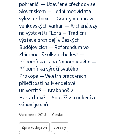
pohraničí — Uzavřené přechody se
Slovenskem — Lední medvíďata
vylezla z boxu — Granty na opravu
venkovských varhan — Archenálezy
na výstavišti FLora — Tradiční
výstava orchidejí v Českých
Budějovicích — Referendum ve
Zlámanci: školka nebo les? —
Připomínka Jana Nepomuckého —
Připomínka výročí svatého
Prokopa — Veletrh pracovních
příležitostí na Mendelově
univerzitě — Krakonoš v
Harrachově — Soutěž v troubení a
vábení jelenů
Vyrobeno
2013
•
Česko
Zpravodajství
Zprávy