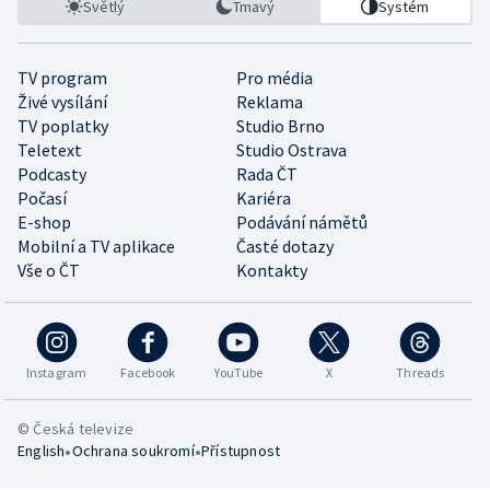
Světlý
Tmavý
Systém
TV program
Pro média
Živé vysílání
Reklama
TV poplatky
Studio Brno
Teletext
Studio Ostrava
Podcasty
Rada ČT
Počasí
Kariéra
E-shop
Podávání námětů
Mobilní a TV aplikace
Časté dotazy
Vše o ČT
Kontakty
Instagram
Facebook
YouTube
X
Threads
© Česká televize
•
•
English
Ochrana soukromí
Přístupnost