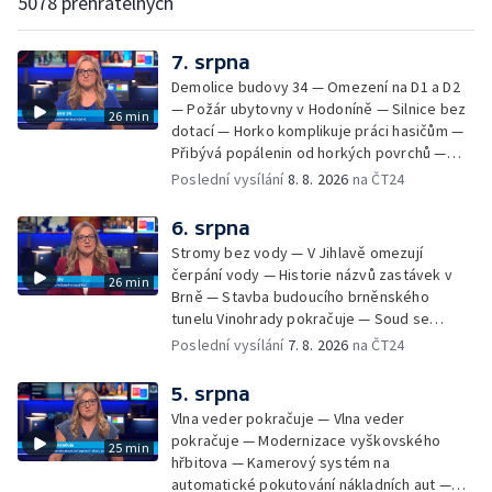
5078 přehratelných
7. srpna
Demolice budovy 34 — Omezení na D1 a D2
— Požár ubytovny v Hodoníně — Silnice bez
26 min
dotací — Horko komplikuje práci hasičům —
Přibývá popálenin od horkých povrchů —
Začíná prodej burčáku — Vedra komplikují
Poslední vysílání
8. 8. 2026
na ČT24
údržbu vody
6. srpna
Stromy bez vody — V Jihlavě omezují
čerpání vody — Historie názvů zastávek v
26 min
Brně — Stavba budoucího brněnského
tunelu Vinohrady pokračuje — Soud se
žhářem zlínského baru — Odložení bourání
Poslední vysílání
7. 8. 2026
na ČT24
vyhořelé budovy ve Zlíně — 55. ročník Barum
Czech Rally Zlín — Začal 7. ročník festivalu
5. srpna
Pop Messe — Přestavba mostu v Hodoníně
Vlna veder pokračuje — Vlna veder
— Fenomén památníčků
pokračuje — Modernizace vyškovského
25 min
hřbitova — Kamerový systém na
automatické pokutování nákladních aut —