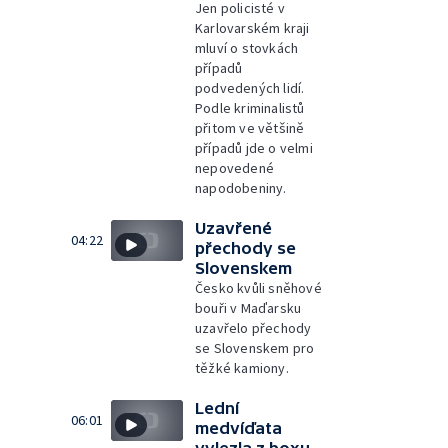
Jen policisté v
Karlovarském kraji
mluví o stovkách
případů
podvedených lidí.
Podle kriminalistů
přitom ve většině
případů jde o velmi
nepovedené
napodobeniny.
Uzavřené
04:22
přechody se
Slovenskem
Česko kvůli sněhové
bouři v Maďarsku
uzavřelo přechody
se Slovenskem pro
těžké kamiony.
Lední
06:01
medvíďata