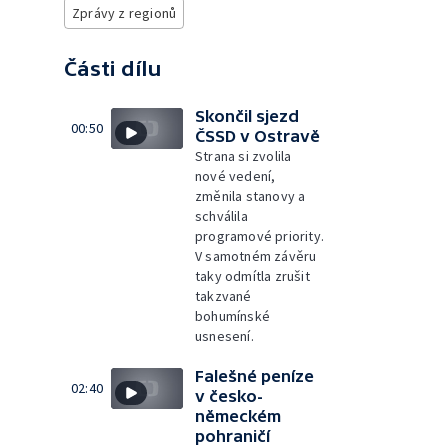
Zprávy z regionů
Části dílu
Skončil sjezd
00:50
ČSSD v Ostravě
Strana si zvolila
nové vedení,
změnila stanovy a
schválila
programové priority.
V samotném závěru
taky odmítla zrušit
takzvané
bohumínské
usnesení.
Falešné peníze
02:40
v česko-
německém
pohraničí