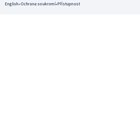
•
•
English
Ochrana soukromí
Přístupnost