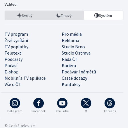
Vzhled
Světlý
Tmavý
Systém
TV program
Pro média
Živé vysílání
Reklama
TV poplatky
Studio Brno
Teletext
Studio Ostrava
Podcasty
Rada ČT
Počasí
Kariéra
E-shop
Podávání námětů
Mobilní a TV aplikace
Časté dotazy
Vše o ČT
Kontakty
Instagram
Facebook
YouTube
X
Threads
© Česká televize