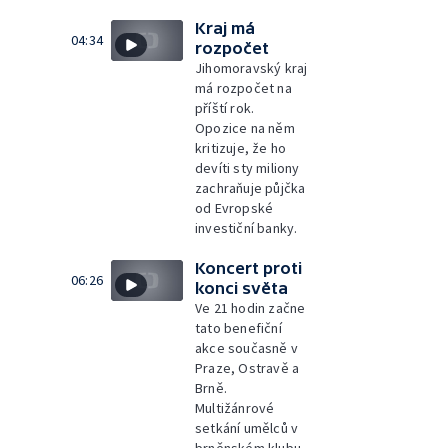
Kraj má
04:34
rozpočet
Jihomoravský kraj
má rozpočet na
příští rok.
Opozice na něm
kritizuje, že ho
devíti sty miliony
zachraňuje půjčka
od Evropské
investiční banky.
Koncert proti
06:26
konci světa
Ve 21 hodin začne
tato benefiční
akce současně v
Praze, Ostravě a
Brně.
Multižánrové
setkání umělců v