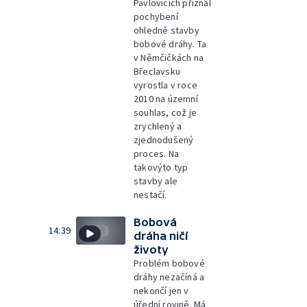
Pavlovicích přiznal
pochybení
ohledně stavby
bobové dráhy. Ta
v Němčičkách na
Břeclavsku
vyrostla v roce
2010 na územní
souhlas, což je
zrychlený a
zjednodušený
proces. Na
takovýto typ
stavby ale
nestačí.
Bobová
14:39
dráha ničí
životy
Problém bobové
dráhy nezačíná a
nekončí jen v
úřední rovině. Má