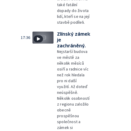
také fatální
dopady do života
lidí, kteří se na její
stavbě podíleli.
Zlínský zámek
17:36
je
zachráněný.
Nejstarší budova
ve městě za
několik měsíců
osiří a radnice víc
než rok hledala
pro ni další
využití. Až doteď
neúspěšně.
Několik osobností
z regionu založilo
obecně
prospěšnou
společnost a
zámek si