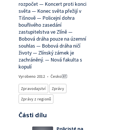
rozpočet — Koncert proti konci
světa — Konec světa přežijí v
Tišnově — Policejní dohra
bouřlivého zasedání
zastupitelstva ve Zlíně —
Bobová dráha pouze na územní
souhlas — Bobová dráha ničí
životy — Zlínský zámek je
zachráněný. — Nová fakulta s
kopulí
Vyrobeno
2012
•
Česko
Zpravodajství
Zprávy
Zprávy z regionů
Části dílu
Policisté na