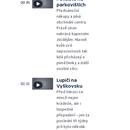
00:45
parkovištích
Předvánoční
nákupy a plná
obchodní centra.
Právě shon
nahrává kapesním
zlodějům. Hlavně
kvůli své
nepozornosti tak
lidé přicházejí o
peněženky a další
osobní věci.
Lupiči na
02:31
Vyškovsku
Před Vánoci se
množí nejen
krádeže, ale i
loupežná
přepadení – jen za
poslední tři týdny
jich bylo několik.