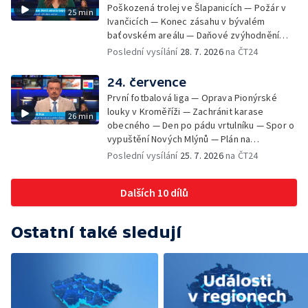
— Rekonstrukce vojenského srubu
Poškozená trolej ve Šlapanicích — Požár v
25 min
Ivančicích — Konec zásahu v bývalém
baťovském areálu — Daňové zvýhodnění
vína — Výhružky na magistrátu v Olomouci —
Poslední vysílání
28. 7. 2026
na ČT24
Dohady kolem stavby parkoviště —
Brněnské týmy v první fotbalové lize —
24. července
Chystaná rekonstrukce bývalé věznice —
První fotbalová liga — Oprava Pionýrské
Nový seriál pro děti
louky v Kroměříži — Zachránit karase
26 min
obecného — Den po pádu vrtulníku — Spor o
vypuštění Nových Mlýnů — Plán na
odstranění ohořelé budovy — 52. ročník
Poslední vysílání
25. 7. 2026
na ČT24
Letní filmové školy — Energeticky
samostatné továrny
Dalších 10 dílů
Ostatní také sledují