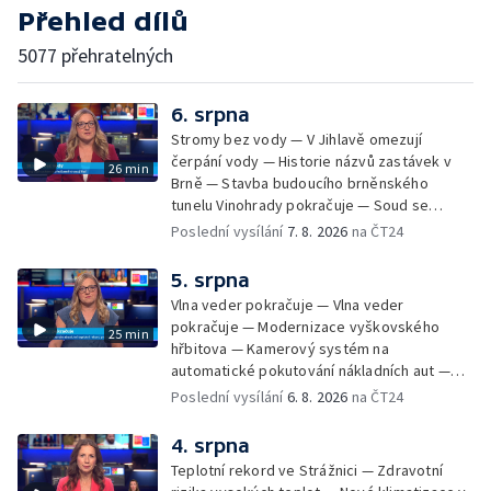
Přehled dílů
5077 přehratelných
6. srpna
Stromy bez vody — V Jihlavě omezují
čerpání vody — Historie názvů zastávek v
26 min
Brně — Stavba budoucího brněnského
tunelu Vinohrady pokračuje — Soud se
žhářem zlínského baru — Odložení bourání
Poslední vysílání
7. 8. 2026
na ČT24
vyhořelé budovy ve Zlíně — 55. ročník Barum
Czech Rally Zlín — Začal 7. ročník festivalu
5. srpna
Pop Messe — Přestavba mostu v Hodoníně
Vlna veder pokračuje — Vlna veder
— Fenomén památníčků
pokračuje — Modernizace vyškovského
25 min
hřbitova — Kamerový systém na
automatické pokutování nákladních aut —
Demolice vyhořelé budovy ve Zlíně — Případ
Poslední vysílání
6. 8. 2026
na ČT24
popálení dítěte u soudu — Budoucnost
stadionu na Vyškovsku — Výstraha před
4. srpna
bouřkami — Brno hostí Mezinárodní kytarový
Teplotní rekord ve Strážnici — Zdravotní
festival — Očkování po kousnutí netopýrem