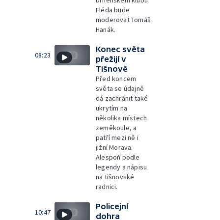
brněnském klubu
Fléda bude
moderovat Tomáš
Hanák.
Konec světa
08:23
přežijí v
Tišnově
Před koncem
světa se údajně
dá zachránit také
ukrytím na
několika místech
zeměkoule, a
patří mezi ně i
jižní Morava.
Alespoň podle
legendy a nápisu
na tišnovské
radnici.
Policejní
10:47
dohra