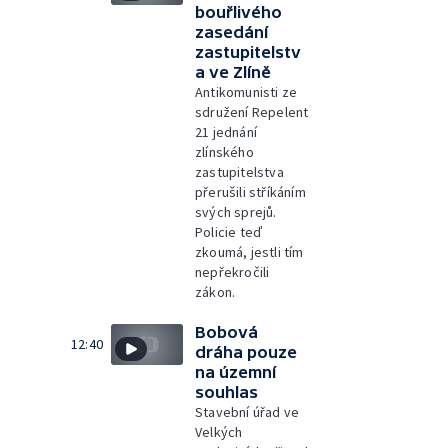
bouřlivého
zasedání
zastupitelstv
a ve Zlíně
Antikomunisti ze
sdružení Repelent
21 jednání
zlínského
zastupitelstva
přerušili stříkáním
svých sprejů.
Policie teď
zkoumá, jestli tím
nepřekročili
zákon.
Bobová
12:40
dráha pouze
na územní
souhlas
Stavební úřad ve
Velkých