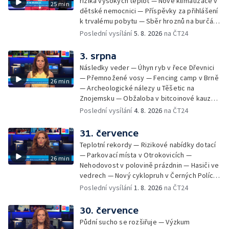
rizika vysokých teplot — Nové klimatizace v
25 min
dětské nemocnici — Příspěvky za přihlášení
k trvalému pobytu — Sběr hroznů na burčák
— Dokončení oprav vedení — Skončil termín
Poslední vysílání
5. 8. 2026
na ČT24
na odevzdání kandidátek — Nedostatek
vody v obcích — Vyschlá koryta potoků —
3. srpna
Sdílení strážníků na Brněnsku
Následky veder — Úhyn ryb v řece Dřevnici
— Přemnožené vosy — Fencing camp v Brně
26 min
— Archeologické nálezy u Těšetic na
Znojemsku — Obžaloba v bitcoinové kauze
— Přestavba silnice přes Bzenec na
Poslední vysílání
4. 8. 2026
na ČT24
Hodonínsku — Skončilo dopravní omezení u
Zašové — Letní opravy divadel — Český hlas
31. července
ve vesmíru
Teplotní rekordy — Rizikové nabídky dotací
— Parkovací místa v Otrokovicích —
26 min
Nehodovost v polovině prázdnin — Hasiči ve
vedrech — Nový cyklopruh v Černých Polích
— Květinová výstava ve Věžkách
Poslední vysílání
1. 8. 2026
na ČT24
30. července
Půdní sucho se rozšiřuje — Výzkum