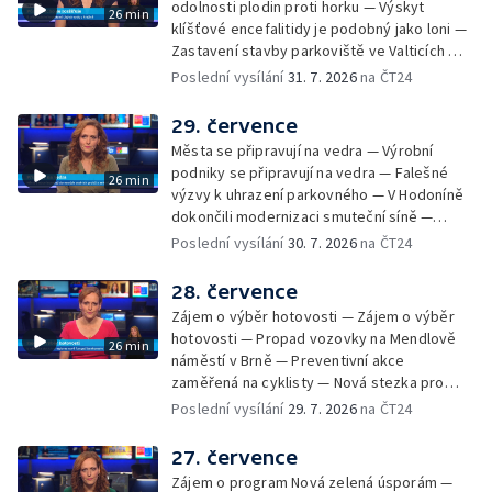
odolnosti plodin proti horku — Výskyt
26 min
klíšťové encefalitidy je podobný jako loni —
Zastavení stavby parkoviště ve Valticích —
Spor o lokalitu lesa v Rožnově pod
Poslední vysílání
31. 7. 2026
na ČT24
Radhoštěm — Dopady horka na lidský
organismus — Kybernetický incident na
29. července
Masarykově univerzitě — Slavnostní
Města se připravují na vedra — Výrobní
vyřazení absolventů Univerzity obran —
podniky se připravují na vedra — Falešné
26 min
Letní kurzy umění pro mladé — Mobilní
výzvy k uhrazení parkovného — V Hodoníně
kurníky pomáhají na poli
dokončili modernizaci smuteční síně —
Chybějící toalety u dětských hřišť —
Poslední vysílání
30. 7. 2026
na ČT24
Zadržování vody v krajině — Demolice
bývalého nákupního domu Letná — Končí 52.
28. července
ročník Letní filmové školy — 3. ročník
Zájem o výběr hotovosti — Zájem o výběr
komunitní akce Stůl ve středu — Cesta na
hotovosti — Propad vozovky na Mendlově
26 min
podporu paliativní péče
náměstí v Brně — Preventivní akce
zaměřená na cyklisty — Nová stezka pro
cyklisty na Zlínsku — Letecká linka mezi
Poslední vysílání
29. 7. 2026
na ČT24
Brnem a Frankfurtem — Vědci budou
pozorovat zatmění Slunce — Den AČFK na
27. července
Letní filmové škole — Milan Uhde slaví 90 let
Zájem o program Nová zelená úsporám —