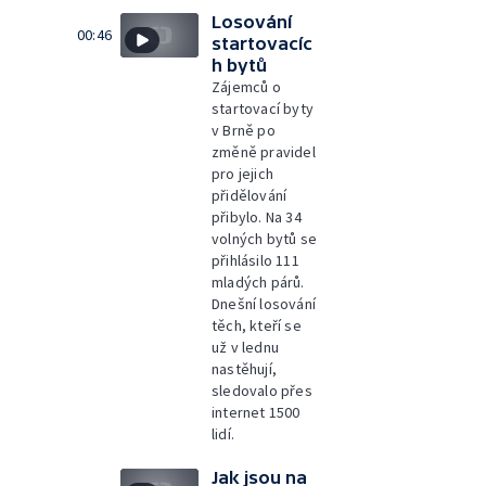
Losování
00:46
startovacíc
h bytů
Zájemců o
startovací byty
v Brně po
změně pravidel
pro jejich
přidělování
přibylo. Na 34
volných bytů se
přihlásilo 111
mladých párů.
Dnešní losování
těch, kteří se
už v lednu
nastěhují,
sledovalo přes
internet 1500
lidí.
Jak jsou na