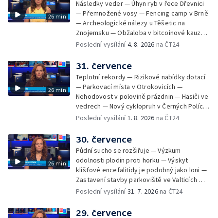
Následky veder — Úhyn ryb v řece Dřevnici
— Přemnožené vosy — Fencing camp v Brně
26 min
— Archeologické nálezy u Těšetic na
Znojemsku — Obžaloba v bitcoinové kauze
— Přestavba silnice přes Bzenec na
Poslední vysílání
4. 8. 2026
na ČT24
Hodonínsku — Skončilo dopravní omezení u
Zašové — Letní opravy divadel — Český hlas
31. července
ve vesmíru
Teplotní rekordy — Rizikové nabídky dotací
— Parkovací místa v Otrokovicích —
26 min
Nehodovost v polovině prázdnin — Hasiči ve
vedrech — Nový cyklopruh v Černých Polích
— Květinová výstava ve Věžkách
Poslední vysílání
1. 8. 2026
na ČT24
30. července
Půdní sucho se rozšiřuje — Výzkum
odolnosti plodin proti horku — Výskyt
26 min
klíšťové encefalitidy je podobný jako loni —
Zastavení stavby parkoviště ve Valticích —
Spor o lokalitu lesa v Rožnově pod
Poslední vysílání
31. 7. 2026
na ČT24
Radhoštěm — Dopady horka na lidský
organismus — Kybernetický incident na
29. července