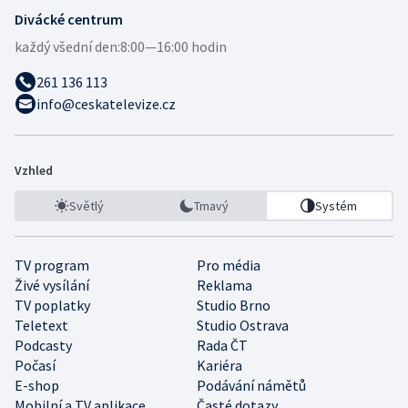
Divácké centrum
každý všední den:
8:00—16:00 hodin
261 136 113
info@ceskatelevize.cz
Vzhled
Světlý
Tmavý
Systém
TV program
Pro média
Živé vysílání
Reklama
TV poplatky
Studio Brno
Teletext
Studio Ostrava
Podcasty
Rada ČT
Počasí
Kariéra
E-shop
Podávání námětů
Mobilní a TV aplikace
Časté dotazy