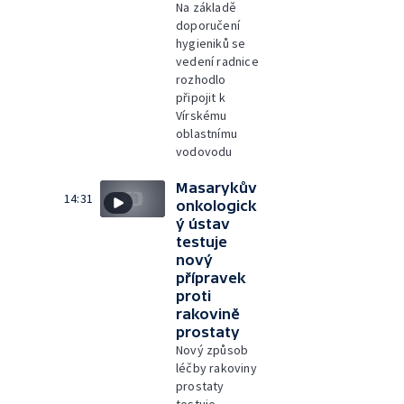
Na základě
doporučení
hygieniků se
vedení radnice
rozhodlo
připojit k
Vírskému
oblastnímu
vodovodu
Masarykův
14:31
onkologick
ý ústav
testuje
nový
přípravek
proti
rakovině
prostaty
Nový způsob
léčby rakoviny
prostaty