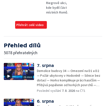
Riegrově ulici,
kde bydlí část
místních Romů.
Přehrát celé video
Přehled dílů
5078 přehratelných
7. srpna
Demolice budovy 34 — Omezení na D1 a D2
— Požár ubytovny v Hodoníně — Silnice bez
26 min
dotací — Horko komplikuje práci hasičům —
Přibývá popálenin od horkých povrchů —
Začíná prodej burčáku — Vedra komplikují
Poslední vysílání
7. 8. 2026
na ČT1
údržbu vody
6. srpna