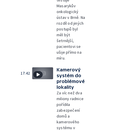
testuje
Masarykův
onkologický
ústav v Brně. Na
rozdíl od jiných
postupů byl
měl být
šetrnější,
pacientovi se
ušije přímo na
míru.
Kamerový
17:42
systém do
problémové
lokality
Za víc než dva
miliony radnice
pořídila
zabezpečení
domů a
kamerového
systému v