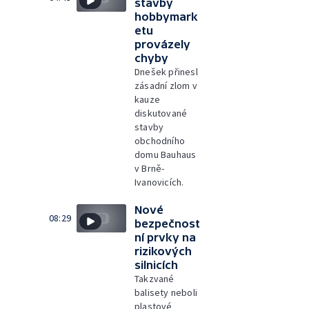
stavby
hobbymark
etu
provázely
chyby
Dnešek přinesl
zásadní zlom v
kauze
diskutované
stavby
obchodního
domu Bauhaus
v Brně-
Ivanovicích.
Nové
08:29
bezpečnost
ní prvky na
rizikových
silnicích
Takzvané
balisety neboli
plastové