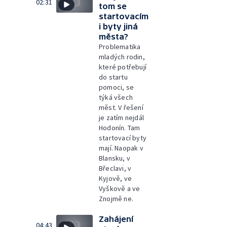
02:31
tom se
startovacím
i byty jiná
města?
Problematika
mladých rodin,
které potřebují
do startu
pomoci, se
týká všech
měst. V řešení
je zatím nejdál
Hodonín. Tam
startovací byty
mají. Naopak v
Blansku, v
Břeclavi, v
Kyjově, ve
Vyškově a ve
Znojmě ne.
Zahájení
04:43