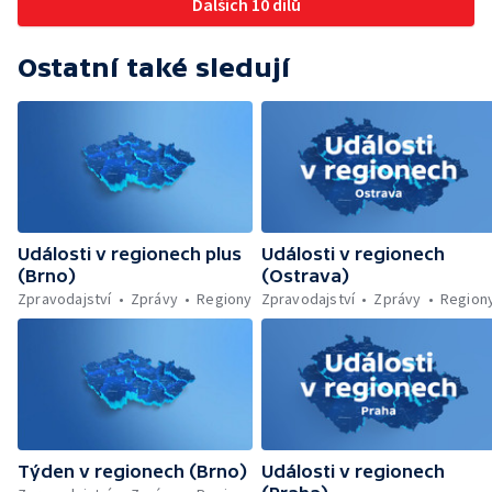
Dalších 10 dílů
Chystaná rekonstrukce bývalé věznice —
Nový seriál pro děti
Ostatní také sledují
Události v regionech plus
Události v regionech
(Brno)
(Ostrava)
Zpravodajství
Zprávy
Regiony
Zpravodajství
Zprávy
Region
Týden v regionech (Brno)
Události v regionech