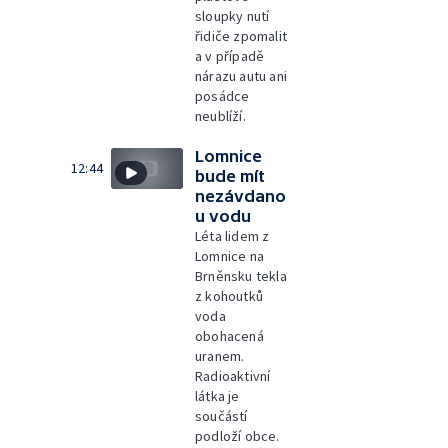
sloupky nutí
řidiče zpomalit
a v případě
nárazu autu ani
posádce
neublíží.
Lomnice
12:44
bude mít
nezávdano
u vodu
Léta lidem z
Lomnice na
Brněnsku tekla
z kohoutků
voda
obohacená
uranem.
Radioaktivní
látka je
součástí
podloží obce.