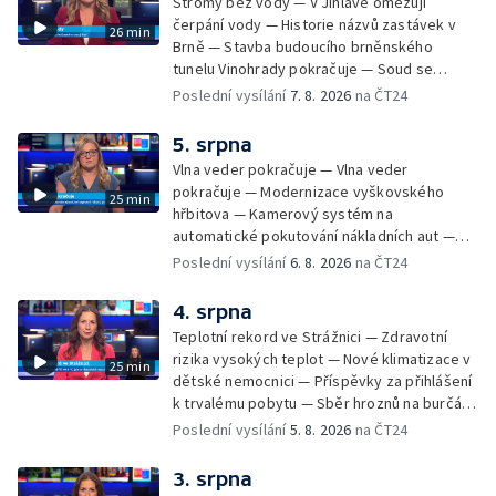
Stromy bez vody — V Jihlavě omezují
čerpání vody — Historie názvů zastávek v
26 min
Brně — Stavba budoucího brněnského
tunelu Vinohrady pokračuje — Soud se
žhářem zlínského baru — Odložení bourání
Poslední vysílání
7. 8. 2026
na ČT24
vyhořelé budovy ve Zlíně — 55. ročník Barum
Czech Rally Zlín — Začal 7. ročník festivalu
5. srpna
Pop Messe — Přestavba mostu v Hodoníně
Vlna veder pokračuje — Vlna veder
— Fenomén památníčků
pokračuje — Modernizace vyškovského
25 min
hřbitova — Kamerový systém na
automatické pokutování nákladních aut —
Demolice vyhořelé budovy ve Zlíně — Případ
Poslední vysílání
6. 8. 2026
na ČT24
popálení dítěte u soudu — Budoucnost
stadionu na Vyškovsku — Výstraha před
4. srpna
bouřkami — Brno hostí Mezinárodní kytarový
Teplotní rekord ve Strážnici — Zdravotní
festival — Očkování po kousnutí netopýrem
rizika vysokých teplot — Nové klimatizace v
25 min
dětské nemocnici — Příspěvky za přihlášení
k trvalému pobytu — Sběr hroznů na burčák
— Dokončení oprav vedení — Skončil termín
Poslední vysílání
5. 8. 2026
na ČT24
na odevzdání kandidátek — Nedostatek
vody v obcích — Vyschlá koryta potoků —
3. srpna
Sdílení strážníků na Brněnsku