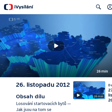
Search
26 min
26. listopadu 2012
Da
2
l
Obsah dílu
26 min
2
Losování startovacích bytů —
Jak jsou na tom se