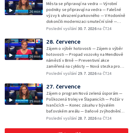
Masarykově univerzitě — Slavnostní
Města se připravují na vedra — Výrobní
vyřazení absolventů Univerzity obran —
podniky se připravují na vedra — Falešné
26 min
Letní kurzy umění pro mladé — Mobilní
výzvy k uhrazení parkovného — V Hodoníně
kurníky pomáhají na poli
dokončili modernizaci smuteční síně —
Chybějící toalety u dětských hřišť —
Poslední vysílání
30. 7. 2026
na ČT24
Zadržování vody v krajině — Demolice
bývalého nákupního domu Letná — Končí 52.
28. července
ročník Letní filmové školy — 3. ročník
Zájem o výběr hotovosti — Zájem o výběr
komunitní akce Stůl ve středu — Cesta na
hotovosti — Propad vozovky na Mendlově
26 min
podporu paliativní péče
náměstí v Brně — Preventivní akce
zaměřená na cyklisty — Nová stezka pro
cyklisty na Zlínsku — Letecká linka mezi
Poslední vysílání
29. 7. 2026
na ČT24
Brnem a Frankfurtem — Vědci budou
pozorovat zatmění Slunce — Den AČFK na
27. července
Letní filmové škole — Milan Uhde slaví 90 let
Zájem o program Nová zelená úsporám —
— Rekonstrukce vojenského srubu
Poškozená trolej ve Šlapanicích — Požár v
25 min
Ivančicích — Konec zásahu v bývalém
baťovském areálu — Daňové zvýhodnění
vína — Výhružky na magistrátu v Olomouci —
Poslední vysílání
28. 7. 2026
na ČT24
Dohady kolem stavby parkoviště —
Brněnské týmy v první fotbalové lize —