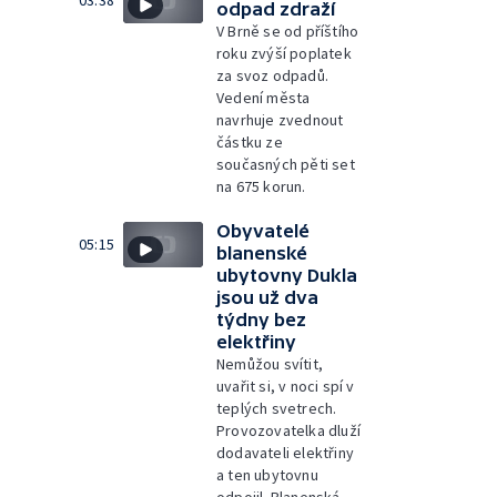
03:38
odpad zdraží
V Brně se od příštího
roku zvýší poplatek
za svoz odpadů.
Vedení města
navrhuje zvednout
částku ze
současných pěti set
na 675 korun.
Obyvatelé
05:15
blanenské
ubytovny Dukla
jsou už dva
týdny bez
elektřiny
Nemůžou svítit,
uvařit si, v noci spí v
teplých svetrech.
Provozovatelka dluží
dodavateli elektřiny
a ten ubytovnu