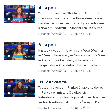
popálení dítěte u soudu — Budoucnost
stadionu na Vyškovsku — Výstraha před
4. srpna
bouřkami — Brno hostí Mezinárodní kytarový
Teplotní rekord ve Strážnici — Zdravotní
festival — Očkování po kousnutí netopýrem
rizika vysokých teplot — Nové klimatizace v
25 min
dětské nemocnici — Příspěvky za přihlášení
k trvalému pobytu — Sběr hroznů na burčák
— Dokončení oprav vedení — Skončil termín
Poslední vysílání
5. 8. 2026
na ČT24
na odevzdání kandidátek — Nedostatek
vody v obcích — Vyschlá koryta potoků —
3. srpna
Sdílení strážníků na Brněnsku
Následky veder — Úhyn ryb v řece Dřevnici
— Přemnožené vosy — Fencing camp v Brně
26 min
— Archeologické nálezy u Těšetic na
Znojemsku — Obžaloba v bitcoinové kauze
— Přestavba silnice přes Bzenec na
Poslední vysílání
4. 8. 2026
na ČT24
Hodonínsku — Skončilo dopravní omezení u
Zašové — Letní opravy divadel — Český hlas
31. července
ve vesmíru
Teplotní rekordy — Rizikové nabídky dotací
— Parkovací místa v Otrokovicích —
26 min
Nehodovost v polovině prázdnin — Hasiči ve
vedrech — Nový cyklopruh v Černých Polích
— Květinová výstava ve Věžkách
Poslední vysílání
1. 8. 2026
na ČT24