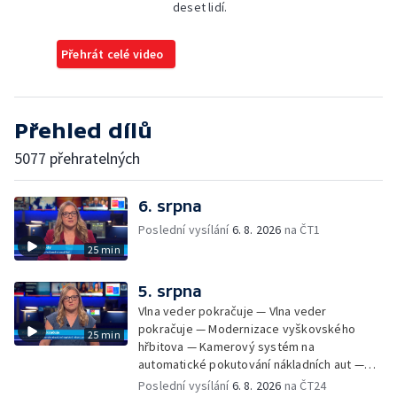
deset lidí.
Přehrát celé video
Přehled dílů
5077 přehratelných
6. srpna
Poslední vysílání
6. 8. 2026
na ČT1
25 min
5. srpna
Vlna veder pokračuje — Vlna veder
pokračuje — Modernizace vyškovského
25 min
hřbitova — Kamerový systém na
automatické pokutování nákladních aut —
Demolice vyhořelé budovy ve Zlíně — Případ
Poslední vysílání
6. 8. 2026
na ČT24