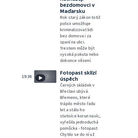
bezdomovci v
Maďarsku
Rok starý zákon totiž
policii umožňuje
kriminalizovat lidi
bez domova i za
spaní na ulici.
Trestem může být
vysoká pokuta nebo
dokonce vězení.
Fotopast sklízí
19:38
úspěch
Černých skládek v
Břeclavi ubývá.
Břemeno, které
trápilo město řadu
let a stálo ho
statisíce korun navíc,
vyřešila jednoduchá
pomůcka - fotopast.
Chytilo se do ní už