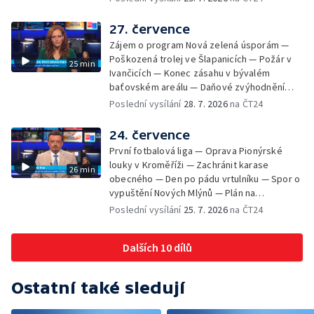
Brnem a Frankfurtem — Vědci budou
pozorovat zatmění Slunce — Den AČFK na
27. července
Letní filmové škole — Milan Uhde slaví 90 let
Zájem o program Nová zelená úsporám —
— Rekonstrukce vojenského srubu
Poškozená trolej ve Šlapanicích — Požár v
25 min
Ivančicích — Konec zásahu v bývalém
baťovském areálu — Daňové zvýhodnění
vína — Výhružky na magistrátu v Olomouci —
Poslední vysílání
28. 7. 2026
na ČT24
Dohady kolem stavby parkoviště —
Brněnské týmy v první fotbalové lize —
24. července
Chystaná rekonstrukce bývalé věznice —
První fotbalová liga — Oprava Pionýrské
Nový seriál pro děti
louky v Kroměříži — Zachránit karase
26 min
obecného — Den po pádu vrtulníku — Spor o
vypuštění Nových Mlýnů — Plán na
odstranění ohořelé budovy — 52. ročník
Poslední vysílání
25. 7. 2026
na ČT24
Letní filmové školy — Energeticky
samostatné továrny
Dalších 10 dílů
Ostatní také sledují