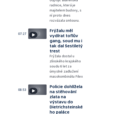
odpojil. Blanenská
radnice, která je
majitelem budovy, s
ní proto dnes
rozvázala smlouvu.
Frýžalu měl
07:27
vydírat toflův
gang, soud mu i
tak dal šestiletý
trest
Frýžala dostal u
zlínského krajského
soudu 6 let za
úmyslné zadlužení
masokombinátu Filex
Policie dohlížela
08:53
na stěhování
zlata na
výstavu do
Dietrichsteinské
ho paláce