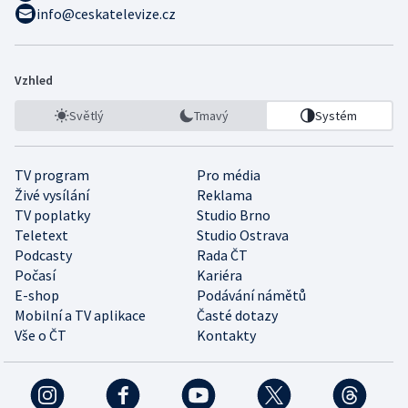
info@ceskatelevize.cz
Vzhled
Světlý
Tmavý
Systém
TV program
Pro média
Živé vysílání
Reklama
TV poplatky
Studio Brno
Teletext
Studio Ostrava
Podcasty
Rada ČT
Počasí
Kariéra
E-shop
Podávání námětů
Mobilní a TV aplikace
Časté dotazy
Vše o ČT
Kontakty