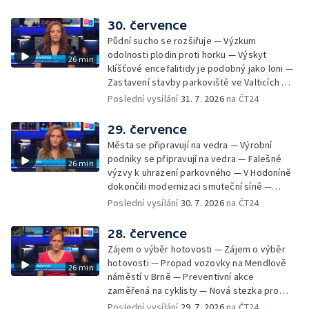
30. července
Půdní sucho se rozšiřuje — Výzkum
odolnosti plodin proti horku — Výskyt
26 min
klíšťové encefalitidy je podobný jako loni —
Zastavení stavby parkoviště ve Valticích —
Spor o lokalitu lesa v Rožnově pod
Poslední vysílání
31. 7. 2026
na ČT24
Radhoštěm — Dopady horka na lidský
organismus — Kybernetický incident na
29. července
Masarykově univerzitě — Slavnostní
Města se připravují na vedra — Výrobní
vyřazení absolventů Univerzity obran —
podniky se připravují na vedra — Falešné
26 min
Letní kurzy umění pro mladé — Mobilní
výzvy k uhrazení parkovného — V Hodoníně
kurníky pomáhají na poli
dokončili modernizaci smuteční síně —
Chybějící toalety u dětských hřišť —
Poslední vysílání
30. 7. 2026
na ČT24
Zadržování vody v krajině — Demolice
bývalého nákupního domu Letná — Končí 52.
28. července
ročník Letní filmové školy — 3. ročník
Zájem o výběr hotovosti — Zájem o výběr
komunitní akce Stůl ve středu — Cesta na
hotovosti — Propad vozovky na Mendlově
26 min
podporu paliativní péče
náměstí v Brně — Preventivní akce
zaměřená na cyklisty — Nová stezka pro
cyklisty na Zlínsku — Letecká linka mezi
Poslední vysílání
29. 7. 2026
na ČT24