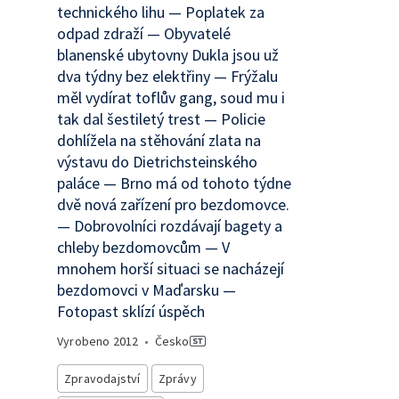
technického lihu — Poplatek za
odpad zdraží — Obyvatelé
blanenské ubytovny Dukla jsou už
dva týdny bez elektřiny — Frýžalu
měl vydírat toflův gang, soud mu i
tak dal šestiletý trest — Policie
dohlížela na stěhování zlata na
výstavu do Dietrichsteinského
paláce — Brno má od tohoto týdne
dvě nová zařízení pro bezdomovce.
— Dobrovolníci rozdávají bagety a
chleby bezdomovcům — V
mnohem horší situaci se nacházejí
bezdomovci v Maďarsku —
Fotopast sklízí úspěch
Vyrobeno
2012
•
Česko
Zpravodajství
Zprávy