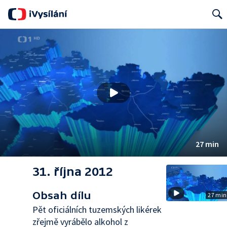
Search
27 min
31. října 2012
Obsah dílu
27 min
Pět oficiálních tuzemských likérek
zřejmě vyrábělo alkohol z