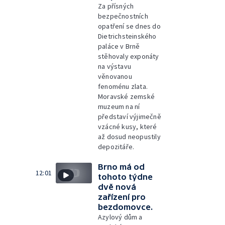
Za přísných
bezpečnostních
opatření se dnes do
Dietrichsteinského
paláce v Brně
stěhovaly exponáty
na výstavu
věnovanou
fenoménu zlata.
Moravské zemské
muzeum na ní
představí výjimečně
vzácné kusy, které
až dosud neopustily
depozitáře.
Brno má od
12:01
tohoto týdne
dvě nová
zařízení pro
bezdomovce.
Azylový dům a