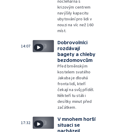
noclehárna s
krizovým centrem
navýšily kapacitu
ubytování pro lidi v
nouzi na víc než 160
míst.
Dobrovolníci
14:07
rozdávají
bagety a chleby
bezdomovcům
Před brněnským
kostelem svatého
Jakuba je dlouhá
fronta lidí, kteří
čekají na svůj příděl.
Někteří tu stáli i
desítky minut před
začátkem.
V mnohem horší
17:32
situaci se
nacházejí