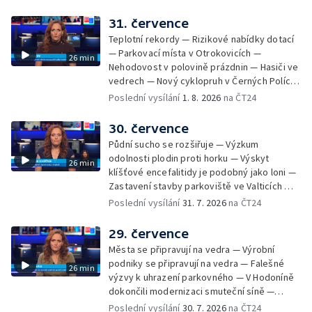
Hodonínsku — Skončilo dopravní omezení u
Zašové — Letní opravy divadel — Český hlas
31. července
ve vesmíru
Teplotní rekordy — Rizikové nabídky dotací
— Parkovací místa v Otrokovicích —
26 min
Nehodovost v polovině prázdnin — Hasiči ve
vedrech — Nový cyklopruh v Černých Polích
— Květinová výstava ve Věžkách
Poslední vysílání
1. 8. 2026
na ČT24
30. července
Půdní sucho se rozšiřuje — Výzkum
odolnosti plodin proti horku — Výskyt
26 min
klíšťové encefalitidy je podobný jako loni —
Zastavení stavby parkoviště ve Valticích —
Spor o lokalitu lesa v Rožnově pod
Poslední vysílání
31. 7. 2026
na ČT24
Radhoštěm — Dopady horka na lidský
organismus — Kybernetický incident na
29. července
Masarykově univerzitě — Slavnostní
Města se připravují na vedra — Výrobní
vyřazení absolventů Univerzity obran —
podniky se připravují na vedra — Falešné
26 min
Letní kurzy umění pro mladé — Mobilní
výzvy k uhrazení parkovného — V Hodoníně
kurníky pomáhají na poli
dokončili modernizaci smuteční síně —
Chybějící toalety u dětských hřišť —
Poslední vysílání
30. 7. 2026
na ČT24