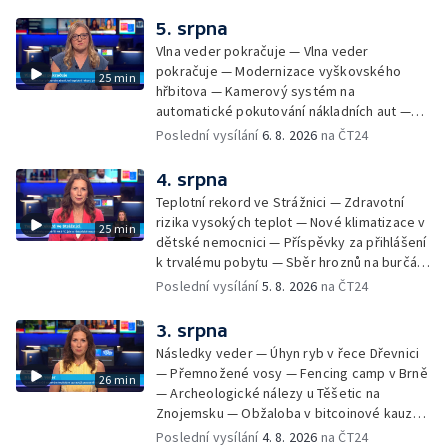
vyhořelé budovy ve Zlíně — 55. ročník Barum
Czech Rally Zlín — Začal 7. ročník festivalu
5. srpna
Pop Messe — Přestavba mostu v Hodoníně
Vlna veder pokračuje — Vlna veder
— Fenomén památníčků
pokračuje — Modernizace vyškovského
25 min
hřbitova — Kamerový systém na
automatické pokutování nákladních aut —
Demolice vyhořelé budovy ve Zlíně — Případ
Poslední vysílání
6. 8. 2026
na ČT24
popálení dítěte u soudu — Budoucnost
stadionu na Vyškovsku — Výstraha před
4. srpna
bouřkami — Brno hostí Mezinárodní kytarový
Teplotní rekord ve Strážnici — Zdravotní
festival — Očkování po kousnutí netopýrem
rizika vysokých teplot — Nové klimatizace v
25 min
dětské nemocnici — Příspěvky za přihlášení
k trvalému pobytu — Sběr hroznů na burčák
— Dokončení oprav vedení — Skončil termín
Poslední vysílání
5. 8. 2026
na ČT24
na odevzdání kandidátek — Nedostatek
vody v obcích — Vyschlá koryta potoků —
3. srpna
Sdílení strážníků na Brněnsku
Následky veder — Úhyn ryb v řece Dřevnici
— Přemnožené vosy — Fencing camp v Brně
26 min
— Archeologické nálezy u Těšetic na
Znojemsku — Obžaloba v bitcoinové kauze
— Přestavba silnice přes Bzenec na
Poslední vysílání
4. 8. 2026
na ČT24