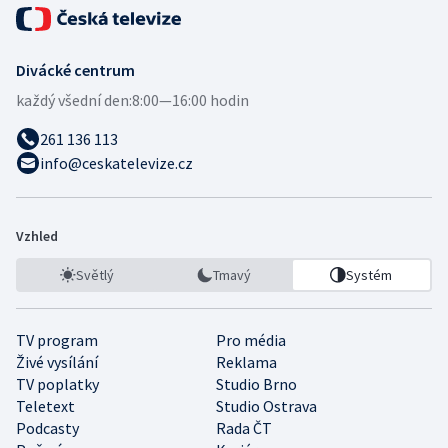
Divácké centrum
každý všední den:
8:00—16:00 hodin
261 136 113
info@ceskatelevize.cz
Vzhled
Světlý
Tmavý
Systém
TV program
Pro média
Živé vysílání
Reklama
TV poplatky
Studio Brno
Teletext
Studio Ostrava
Podcasty
Rada ČT