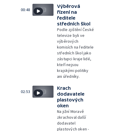
Výběrová
00:48
řízení na
ředitele
středních škol
Podle zjištění České
televize byli ve
výběrových
komisích na ředitele
středních škol jako
zástupci kraje lidé,
kteří nejsou
krajskými politiky
ani úředníky.
Krach
02:53
dodavatele
plastových
oken
Na jižní Moravě
zkrachoval další
dodavatel
plastových oken -