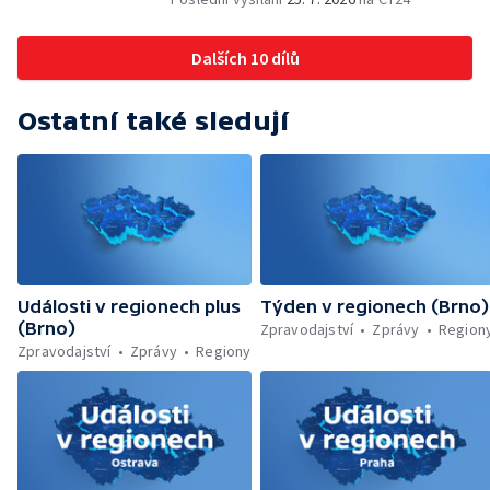
Letní filmové školy — Energeticky
samostatné továrny
Dalších 10 dílů
Ostatní také sledují
Události v regionech plus
Týden v regionech (Brno)
(Brno)
Zpravodajství
Zprávy
Region
Zpravodajství
Zprávy
Regiony