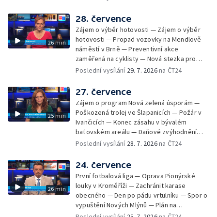
Zadržování vody v krajině — Demolice
bývalého nákupního domu Letná — Končí 52.
28. července
ročník Letní filmové školy — 3. ročník
Zájem o výběr hotovosti — Zájem o výběr
komunitní akce Stůl ve středu — Cesta na
hotovosti — Propad vozovky na Mendlově
26 min
podporu paliativní péče
náměstí v Brně — Preventivní akce
zaměřená na cyklisty — Nová stezka pro
cyklisty na Zlínsku — Letecká linka mezi
Poslední vysílání
29. 7. 2026
na ČT24
Brnem a Frankfurtem — Vědci budou
pozorovat zatmění Slunce — Den AČFK na
27. července
Letní filmové škole — Milan Uhde slaví 90 let
Zájem o program Nová zelená úsporám —
— Rekonstrukce vojenského srubu
Poškozená trolej ve Šlapanicích — Požár v
25 min
Ivančicích — Konec zásahu v bývalém
baťovském areálu — Daňové zvýhodnění
vína — Výhružky na magistrátu v Olomouci —
Poslední vysílání
28. 7. 2026
na ČT24
Dohady kolem stavby parkoviště —
Brněnské týmy v první fotbalové lize —
24. července
Chystaná rekonstrukce bývalé věznice —
První fotbalová liga — Oprava Pionýrské
Nový seriál pro děti
louky v Kroměříži — Zachránit karase
26 min
obecného — Den po pádu vrtulníku — Spor o
vypuštění Nových Mlýnů — Plán na
odstranění ohořelé budovy — 52. ročník
Poslední vysílání
25. 7. 2026
na ČT24