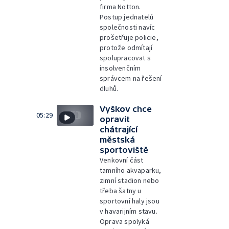
firma Notton.
Postup jednatelů
společnosti navíc
prošetřuje policie,
protože odmítají
spolupracovat s
insolvenčním
správcem na řešení
dluhů.
Vyškov chce
05:29
opravit
chátrající
městská
sportoviště
Venkovní část
tamního akvaparku,
zimní stadion nebo
třeba šatny u
sportovní haly jsou
v havarijním stavu.
Oprava spolyká