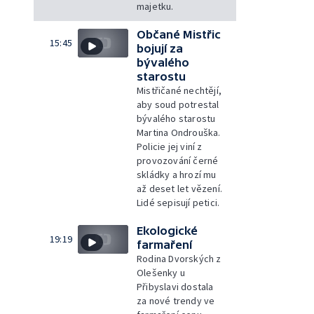
majetku.
Občané Mistřic
15:45
bojují za
bývalého
starostu
Mistřičané nechtějí,
aby soud potrestal
bývalého starostu
Martina Ondrouška.
Policie jej viní z
provozování černé
skládky a hrozí mu
až deset let vězení.
Lidé sepisují petici.
Ekologické
19:19
farmaření
Rodina Dvorských z
Olešenky u
Přibyslavi dostala
za nové trendy ve