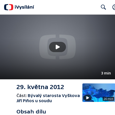
Search
3 min
29. května 2012
Část:
Bývalý starosta Vyškova
26 min
Jiří Piňos u soudu
Obsah dílu