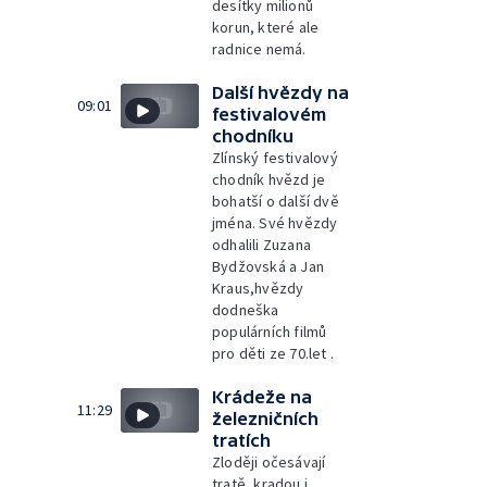
desítky milionů
korun, které ale
radnice nemá.
Další hvězdy na
09:01
festivalovém
chodníku
Zlínský festivalový
chodník hvězd je
bohatší o další dvě
jména. Své hvězdy
odhalili Zuzana
Bydžovská a Jan
Kraus,hvězdy
dodneška
populárních filmů
pro děti ze 70.let .
Krádeže na
11:29
železničních
tratích
Zloději očesávají
tratě, kradou i