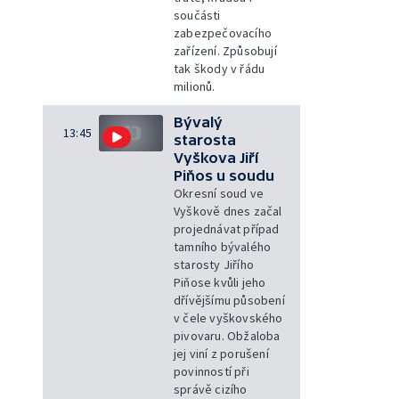
součásti
zabezpečovacího
zařízení. Způsobují
tak škody v řádu
milionů.
Bývalý
13:45
starosta
Vyškova Jiří
Piňos u soudu
Okresní soud ve
Vyškově dnes začal
projednávat případ
tamního bývalého
starosty Jiřího
Piňose kvůli jeho
dřívějšímu působení
v čele vyškovského
pivovaru. Obžaloba
jej viní z porušení
povinností při
správě cizího