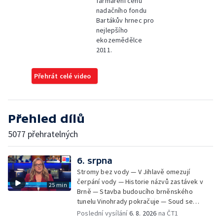
farmaření cenu
nadačního fondu
Bartákův hrnec pro
nejlepšího
ekozemědělce
2011.
Přehrát celé video
Přehled dílů
5077 přehratelných
6. srpna
Stromy bez vody — V Jihlavě omezují
čerpání vody — Historie názvů zastávek v
25 min
Brně — Stavba budoucího brněnského
tunelu Vinohrady pokračuje — Soud se
žhářem zlínského baru — Odložení bourání
Poslední vysílání
6. 8. 2026
na ČT1