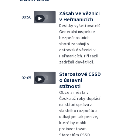
Zásah ve věznici
00:50
v Heřmanicích
Desítky vyšetřovatelů
Generální inspekce
bezpečnostních
sborů zasahují v
ostravské věznici v
Heřmanicích. Při razii
zadrželi devět lidí.
Starostové ČSSD
02:05
o ústavní
stížnosti
Obce a města v
Česku už roky doplácí
na státní správu z
vlastního rozpočtu a
utíkají jim tak peníze,
které by mohli
proinvestovat.
Starostům ČSSD