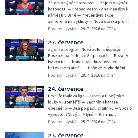
Zájem o výběr hotovosti — Zájem o výběr
komunitní akce Stůl ve středu — Cesta na
hotovosti — Propad vozovky na Mendlově
26 min
podporu paliativní péče
náměstí v Brně — Preventivní akce
zaměřená na cyklisty — Nová stezka pro
cyklisty na Zlínsku — Letecká linka mezi
Poslední vysílání
29. 7. 2026
na ČT24
Brnem a Frankfurtem — Vědci budou
pozorovat zatmění Slunce — Den AČFK na
27. července
Letní filmové škole — Milan Uhde slaví 90 let
Zájem o program Nová zelená úsporám —
— Rekonstrukce vojenského srubu
Poškozená trolej ve Šlapanicích — Požár v
25 min
Ivančicích — Konec zásahu v bývalém
baťovském areálu — Daňové zvýhodnění
vína — Výhružky na magistrátu v Olomouci —
Poslední vysílání
28. 7. 2026
na ČT24
Dohady kolem stavby parkoviště —
Brněnské týmy v první fotbalové lize —
24. července
Chystaná rekonstrukce bývalé věznice —
První fotbalová liga — Oprava Pionýrské
Nový seriál pro děti
louky v Kroměříži — Zachránit karase
26 min
obecného — Den po pádu vrtulníku — Spor o
vypuštění Nových Mlýnů — Plán na
odstranění ohořelé budovy — 52. ročník
Poslední vysílání
25. 7. 2026
na ČT24
Letní filmové školy — Energeticky
samostatné továrny
23. července