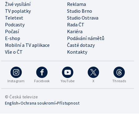
Živé vysílání
Reklama
TV poplatky
Studio Brno
Teletext
Studio Ostrava
Podcasty
Rada ČT
Počasí
Kariéra
E-shop
Podávání námětů
Mobilní a TV aplikace
Časté dotazy
Vše o ČT
Kontakty
Instagram
Facebook
YouTube
X
Threads
© Česká televize
•
•
English
Ochrana soukromí
Přístupnost