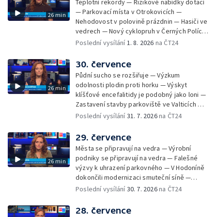
Teplotní rekordy — Rizikové nabídky dotací
— Parkovací místa v Otrokovicích —
26 min
Nehodovost v polovině prázdnin — Hasiči ve
vedrech — Nový cyklopruh v Černých Polích
— Květinová výstava ve Věžkách
Poslední vysílání
1. 8. 2026
na ČT24
30. července
Půdní sucho se rozšiřuje — Výzkum
odolnosti plodin proti horku — Výskyt
26 min
klíšťové encefalitidy je podobný jako loni —
Zastavení stavby parkoviště ve Valticích —
Spor o lokalitu lesa v Rožnově pod
Poslední vysílání
31. 7. 2026
na ČT24
Radhoštěm — Dopady horka na lidský
organismus — Kybernetický incident na
29. července
Masarykově univerzitě — Slavnostní
Města se připravují na vedra — Výrobní
vyřazení absolventů Univerzity obran —
podniky se připravují na vedra — Falešné
26 min
Letní kurzy umění pro mladé — Mobilní
výzvy k uhrazení parkovného — V Hodoníně
kurníky pomáhají na poli
dokončili modernizaci smuteční síně —
Chybějící toalety u dětských hřišť —
Poslední vysílání
30. 7. 2026
na ČT24
Zadržování vody v krajině — Demolice
bývalého nákupního domu Letná — Končí 52.
28. července
ročník Letní filmové školy — 3. ročník