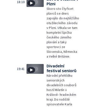
18:10
Plzni
Skoro sto čtyřicet
plavců se dnes
zapojilo do nejtěžšího
otužileckého závodu
v Plzni. Utkala se tam
kompletní špička
českého zimního
plavání a taky
sportovci ze
Slovenska, Německa
a Velké Británie.
Divadelní
19:41
festival seniorů
Národní přehlídku
seniorských
divadelních souborů
hostí Miletín v
Králové- hradeckém
kraji. Do rodiště
spisovatele Karla