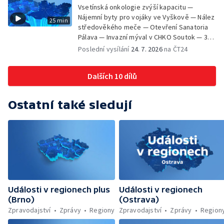
Vsetínská onkologie zvýší kapacitu —
Nájemní byty pro vojáky ve Vyškově — Nález
25 min
středověkého meče — Otevření Sanatoria
Pálava — Invazní mýval v CHKO Soutok — 33.
ročník Mikulovského výtvarného sympozia
Poslední vysílání
24. 7. 2026
na ČT24
Dalších 10 dílů
Ostatní také sledují
Události v regionech plus
Události v regionech
(Brno)
(Ostrava)
Zpravodajství
Zprávy
Regiony
Zpravodajství
Zprávy
Region