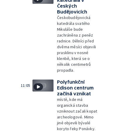
katedrála v
Českých
Budějovicích
Českobudějovická
katedrála svatého
Mikuláše bude
zachráněna z peněz
radnice. Dělníci před
dvěma měsíci objevili
prasklinu v nosné
klenbě, která se o
několik centimetrů
propadla.
Polyfunkční
11:05
Edison centrum
začíná vznikat
místě, kde má
organická stavba
vzniknout začali kopat
archeologové. Mimo
jiné objevili bývalé
koryto řeky Ponávky.