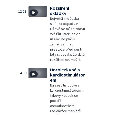
Rozšíření
12:53
skládky
Největší jihočeská
skládka odpadu v
Lišově se může znovu
zvětšit. Radnice do
územního plánu
záměr zahrne,
přestože před šesti
lety slibovala, že další
rozšíření neumožní.
Horolezkyně s
14:39
kardiostimulátor
em
Na šestitisícovku s
kardiostimulátorem –
takový kousek se
podařil
osmatřicetileté
radioložce Markétě