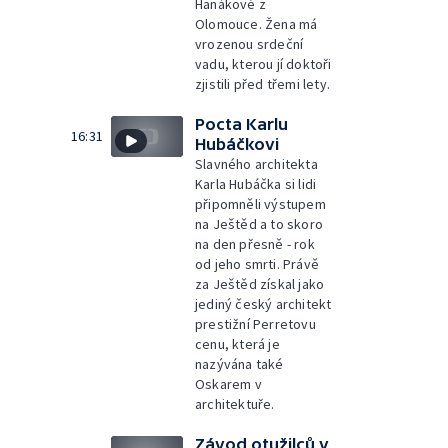
Hanákové z
Olomouce. Žena má
vrozenou srdeční
vadu, kterou jí doktoři
zjistili před třemi lety.
Pocta Karlu
16:31
Hubáčkovi
Slavného architekta
Karla Hubáčka si lidi
připomněli výstupem
na Ještěd a to skoro
na den přesně - rok
od jeho smrti. Právě
za Ještěd získal jako
jediný český architekt
prestižní Perretovu
cenu, která je
nazývána také
Oskarem v
architektuře.
Závod otužilců v