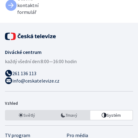
kontaktní
formulář
Divácké centrum
každý všední den:
8:00—16:00 hodin
261 136 113
info@ceskatelevize.cz
Vzhled
Světlý
Tmavý
Systém
TV program
Pro média