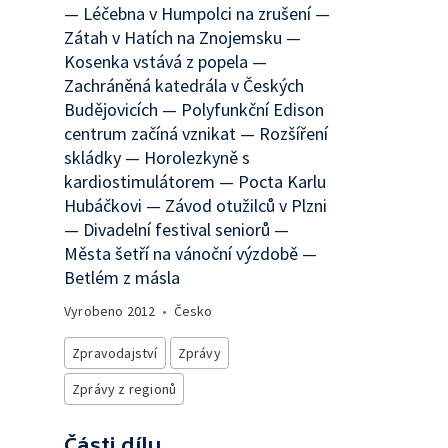
— Léčebna v Humpolci na zrušení —
Zátah v Hatích na Znojemsku —
Kosenka vstává z popela —
Zachráněná katedrála v Českých
Budějovicích — Polyfunkční Edison
centrum začíná vznikat — Rozšíření
skládky — Horolezkyně s
kardiostimulátorem — Pocta Karlu
Hubáčkovi — Závod otužilců v Plzni
— Divadelní festival seniorů —
Města šetří na vánoční výzdobě —
Betlém z másla
Vyrobeno
2012
•
Česko
Zpravodajství
Zprávy
Zprávy z regionů
Části dílu