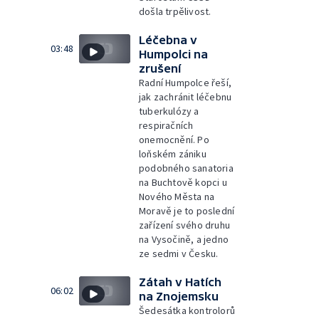
došla trpělivost.
Léčebna v
03:48
Humpolci na
zrušení
Radní Humpolce řeší,
jak zachránit léčebnu
tuberkulózy a
respiračních
onemocnění. Po
loňském zániku
podobného sanatoria
na Buchtově kopci u
Nového Města na
Moravě je to poslední
zařízení svého druhu
na Vysočině, a jedno
ze sedmi v Česku.
Zátah v Hatích
06:02
na Znojemsku
Šedesátka kontrolorů