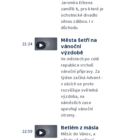
Jaromíra Erbena
zamířili ti, pro které je
ochotnické divadlo
silnou zálibou. I v
důchodu.
Města šetří na
21:24
vánoční
výzdobě
Ve městech po celé
republice vrcholí
vánoční přípravy. Za
týden začíná Advent -
v ulicích se proto
rozvěšuje světelná
výzdoba, na
náměstích zase
upevňují vánoční
stromy.
Betlém z másla
22:59
Měsíc do Vánoc, a