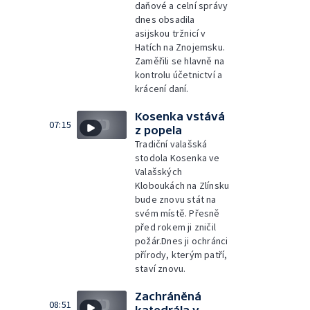
daňové a celní správy
dnes obsadila
asijskou tržnicí v
Hatích na Znojemsku.
Zaměřili se hlavně na
kontrolu účetnictví a
krácení daní.
Kosenka vstává
07:15
z popela
Tradiční valašská
stodola Kosenka ve
Valašských
Kloboukách na Zlínsku
bude znovu stát na
svém místě. Přesně
před rokem ji zničil
požár.Dnes ji ochránci
přírody, kterým patří,
staví znovu.
Zachráněná
08:51