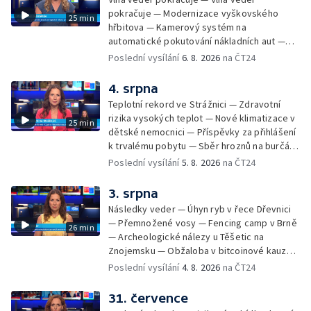
pokračuje — Modernizace vyškovského
25 min
hřbitova — Kamerový systém na
automatické pokutování nákladních aut —
Demolice vyhořelé budovy ve Zlíně — Případ
Poslední vysílání
6. 8. 2026
na ČT24
popálení dítěte u soudu — Budoucnost
stadionu na Vyškovsku — Výstraha před
4. srpna
bouřkami — Brno hostí Mezinárodní kytarový
Teplotní rekord ve Strážnici — Zdravotní
festival — Očkování po kousnutí netopýrem
rizika vysokých teplot — Nové klimatizace v
25 min
dětské nemocnici — Příspěvky za přihlášení
k trvalému pobytu — Sběr hroznů na burčák
— Dokončení oprav vedení — Skončil termín
Poslední vysílání
5. 8. 2026
na ČT24
na odevzdání kandidátek — Nedostatek
vody v obcích — Vyschlá koryta potoků —
3. srpna
Sdílení strážníků na Brněnsku
Následky veder — Úhyn ryb v řece Dřevnici
— Přemnožené vosy — Fencing camp v Brně
26 min
— Archeologické nálezy u Těšetic na
Znojemsku — Obžaloba v bitcoinové kauze
— Přestavba silnice přes Bzenec na
Poslední vysílání
4. 8. 2026
na ČT24
Hodonínsku — Skončilo dopravní omezení u
Zašové — Letní opravy divadel — Český hlas
31. července
ve vesmíru