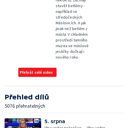
někde už začínají
stavět betlémy -
například ve
středočeských
Máslovicích. A jak
jinak než betlém z
másla. V chladném
prostředí tamního
muzea se máslové
jesličky dočkají i
nového roku.
Přehrát celé video
Přehled dílů
5076 přehratelných
5. srpna
Vlna veder pokračuje — Vlna veder