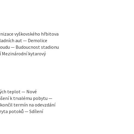
rnizace vyškovského hřbitova
ladních aut — Demolice
 soudu — Budoucnost stadionu
í Mezinárodní kytarový
kých teplot — Nové
ášení k trvalému pobytu —
končil termín na odevzdání
ryta potoků — Sdílení