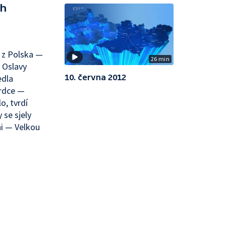
ch
 z Polska —
26 min
— Oslavy
10. června 2012
edla
srdce —
o, tvrdí
 se sjely
ni — Velkou