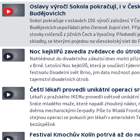
Oslavy výročí Sokola pokračují, i v Čes
Budějovicích
Sokol pokračuje v oslavách 150. výročí založení. V Č
Budějovicích uspořádali jeho členové župní slet. Přij
stovky cvičenců z jižních Čech a Vysočiny. Předvedli 
skladby, se kterými pojedou na všesokolský slet do 
Noc kejklířů zavedla zvědavce do útrob
Nahlédnout do divadelního zákulisí dnes mohli přízn
v Brně. Letošní Noc kejklířů, která je součástí týden
festivalu Divadelní svět Brno, jim dala možnost poo
tajemství divadelních útrob.
Čeští lékaři provedli unikátní operaci s
Lékaři z pražského IKEMu provedli světově unikátní 
Srdce mladého muže, které napadl zhoubný nádor, n
dvěma mechanickými čerpadly. Píše to Mladá Front
stejnou operaci se pokusili jen lékaři v americkém Te
bezúspěšně.
Festival Kmochův Kolín potrvá až do n