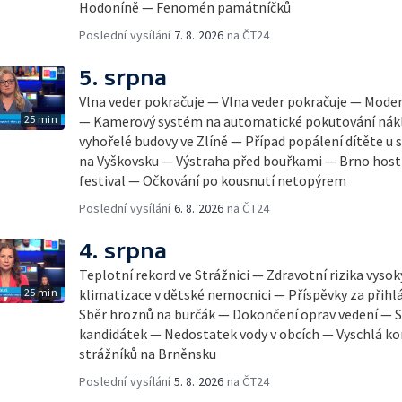
Hodoníně — Fenomén památníčků
Poslední vysílání
7. 8. 2026
na ČT24
5. srpna
Vlna veder pokračuje — Vlna veder pokračuje — Mode
25 min
— Kamerový systém na automatické pokutování nák
vyhořelé budovy ve Zlíně — Případ popálení dítěte u
na Vyškovsku — Výstraha před bouřkami — Brno host
festival — Očkování po kousnutí netopýrem
Poslední vysílání
6. 8. 2026
na ČT24
4. srpna
Teplotní rekord ve Strážnici — Zdravotní rizika vyso
25 min
klimatizace v dětské nemocnici — Příspěvky za přihl
Sběr hroznů na burčák — Dokončení oprav vedení — S
kandidátek — Nedostatek vody v obcích — Vyschlá ko
strážníků na Brněnsku
Poslední vysílání
5. 8. 2026
na ČT24