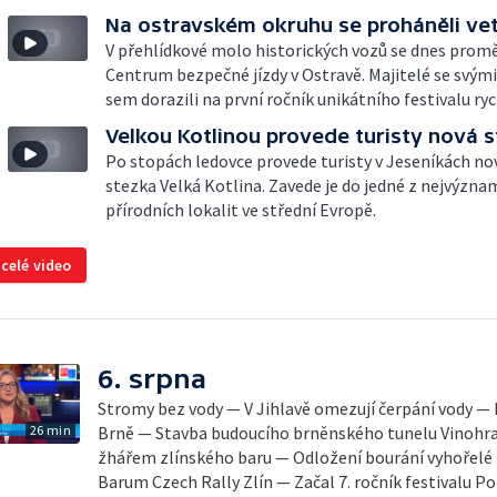
Na ostravském okruhu se proháněli ve
V přehlídkové molo historických vozů se dnes prom
Centrum bezpečné jízdy v Ostravě. Majitelé se svým
sem dorazili na první ročník unikátního festivalu ryc
Velkou Kotlinou provede turisty nová 
Po stopách ledovce provede turisty v Jeseníkách n
stezka Velká Kotlina. Zavede je do jedné z nejvýzna
přírodních lokalit ve střední Evropě.
 celé video
6. srpna
Stromy bez vody — V Jihlavě omezují čerpání vody — 
26 min
Brně — Stavba budoucího brněnského tunelu Vinohra
žhářem zlínského baru — Odložení bourání vyhořelé b
Barum Czech Rally Zlín — Začal 7. ročník festivalu 