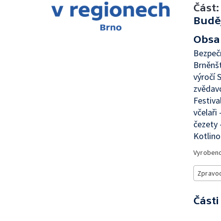
Část:
Budě
Obsa
Bezpečn
Brněnšt
výročí 
zvědavc
Festiva
včelaři
čezety 
Kotlino
Vyroben
Zpravod
Části