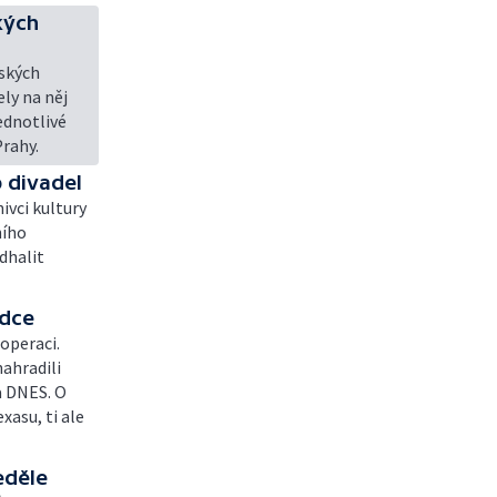
kých
eských
ely na něj
jednotlivé
Prahy.
 divadel
ivci kultury
ního
dhalit
rdce
operaci.
ahradili
a DNES. O
xasu, ti ale
eděle