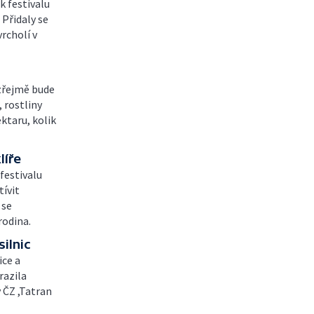
k festivalu
 Přidaly se
rcholí v
 zřejmě bude
, rostliny
ektaru, kolik
líře
festivalu
tívit
 se
rodina.
silnic
ice a
razila
 ČZ ,Tatran