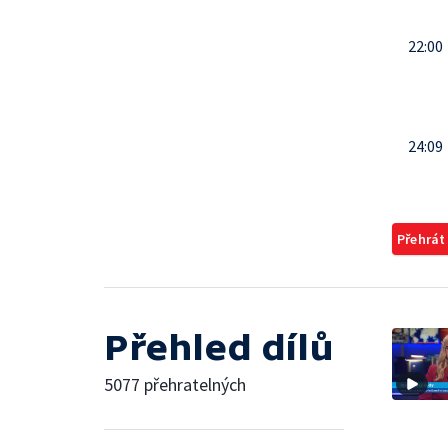
22:00
24:09
Přehrát
Přehled dílů
5077 přehratelných