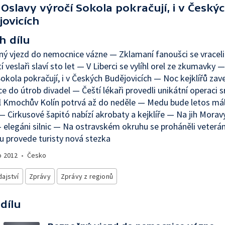
Oslavy výročí Sokola pokračují, i v Český
jovicích
h dílu
ý vjezd do nemocnice vázne — Zklamaní fanoušci se vraceli
í veslaři slaví sto let — V Liberci se vylíhl orel ze zkumavky 
Sokola pokračují, i v Českých Budějovicích — Noc kejklířů zav
e do útrob divadel — Čeští lékaři provedli unikátní operaci 
l Kmochův Kolín potrvá až do neděle — Medu bude letos mál
 — Cirkusové šapitó nabízí akrobaty a kejklíře — Na jih Moravy
- elegáni silnic — Na ostravském okruhu se proháněli veterá
u provede turisty nová stezka
o
2012
•
Česko
ajství
Zprávy
Zprávy z regionů
 dílu