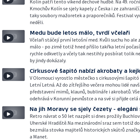
Kolín patří tento víkend dechové hudbě. Na 49. roční
Kmochův Kolín se sjely kapely z Česka i ze zahraničí.
taky soubory mažoretek a praporečníků. Festival vyv
neděli.
Medu bude letos málo, tvrdí včelaři
Včelaři stáčejí první letošní med. Kvůli suchu ho ale
málo - po zimě totiž hned přišlo takřka letní počasí
rychle odkvetly a včely tak nestihly posbírat tolik n
by jindy dokázaly.
Cirkusové šapitó nabízí akrobaty a kejk
V Olomouci vyrostlo městečko s cirkusovými šapitó 
Letní Letná. Až do zítřejšího večera mohou lidé navš
představení mimů, klaunů, bublináře i akrobatů. Vše
odehrává v Korunní pevnůstce a na své si přijde celá 
Na jih Moravy se sjely čezety - elegáni 
Retro návrat o 50 let nazpět si dnes prožily Buchlov
Uherské Hradiště.Na mezinárodní sraz sem totiž do
bezmála stovka majitelů historických skútrů značky
a Manet.