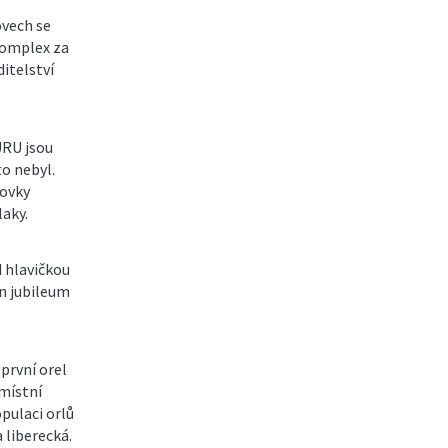
ovech se
 komplex za
ditelství
URU jsou
o nebyl.
tovky
laky.
d hlavičkou
n jubileum
 první orel
 místní
pulaci orlů
 liberecká.