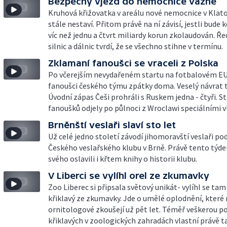
Bezpečný vjezd do nemocnice vázne
Kruhová křižovatka v areálu nové nemocnice v Klat
stále nestaví. Přitom právě na ní závisí, jestli bude
víc než jednu a čtvrt miliardy korun zkolaudován. Ře
silnic a dálnic tvrdí, že se všechno stihne v termínu.
Zklamaní fanoušci se vraceli z Polska
Po včerejším nevydařeném startu na fotbalovém E
fanoušci českého týmu zpátky doma. Veselý návrat t
Úvodní zápas Češi prohráli s Ruskem jedna - čtyři. S
fanoušků odjely po půlnoci z Wroclawi speciálními v
Brněnští veslaři slaví sto let
Už celé jedno století závodí jihomoravští veslaři po
Českého veslařského klubu v Brně. Právě tento týde
svého oslavili i křtem knihy o historii klubu.
V Liberci se vylíhl orel ze zkumavky
Zoo Liberec si připsala světový unikát- vylíhl se tam
křiklavý ze zkumavky. Jde o umělé oplodnění, které
ornitologové zkoušejí už pět let. Téměř veškerou po
křiklavých v zoologických zahradách vlastní právě ta