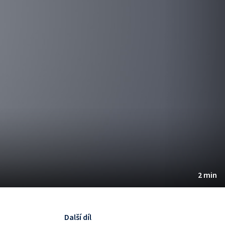
2 min
Další díl