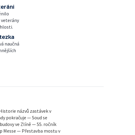
teráni
ěnilo
i veterány
hlosti.
stezka
ová naučná
mnějších
Historie názvů zastávek v
dy pokračuje — Soud se
udovy ve Zlíně — 55. ročník
Pop Messe — Přestavba mostu v