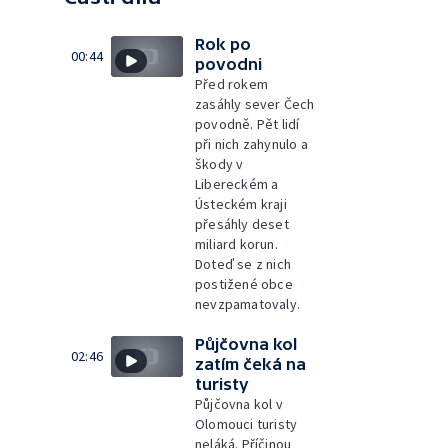
Rok po
00:44
povodni
Před rokem
zasáhly sever Čech
povodně. Pět lidí
při nich zahynulo a
škody v
Libereckém a
Ústeckém kraji
přesáhly deset
miliard korun.
Doteď se z nich
postižené obce
nevzpamatovaly.
Půjčovna kol
02:46
zatím čeká na
turisty
Půjčovna kol v
Olomouci turisty
neláká. Příčinou