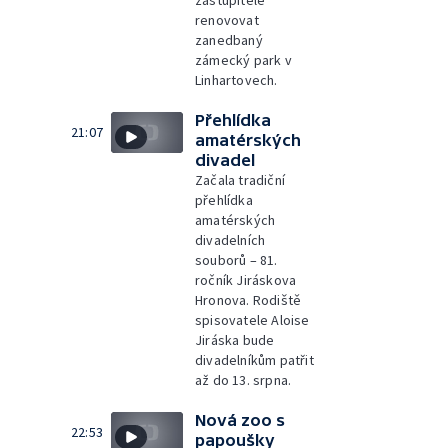
zastupitelé
renovovat
zanedbaný
zámecký park v
Linhartovech.
Přehlídka
21:07
amatérských
divadel
Začala tradiční
přehlídka
amatérských
divadelních
souborů – 81.
ročník Jiráskova
Hronova. Rodiště
spisovatele Aloise
Jiráska bude
divadelníkům patřit
až do 13. srpna.
Nová zoo s
22:53
papoušky