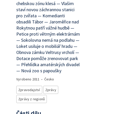
chebskou zónu klesá — Vlašim
staví novou záchrannou stanici
pro zvířata — Komedianti
obsadili Tábor — Jaroměřice nad
Rokytnou patří vážné hudbě —
Petice proti větrným elektrárnám
— Sokolovna nemá na podlahu —
Loket usiluje o mobiliář hradu —
Obnova zámku Veltrusy vrcholí —
Dotace pomůže zrenovovat park
— Přehlídka amatérských divadel
— Nová zoo s papoušky
Vyrobeno
2011
•
Česko
Zpravodajství
Zprávy
Zprávy z regionů
Části dílu