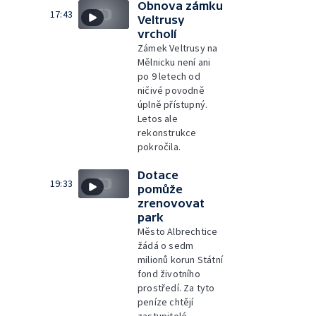
Obnova zámku
17:43
Veltrusy
vrcholí
Zámek Veltrusy na
Mělnicku není ani
po 9 letech od
ničivé povodně
úplně přístupný.
Letos ale
rekonstrukce
pokročila.
Dotace
19:33
pomůže
zrenovovat
park
Město Albrechtice
žádá o sedm
milionů korun Státní
fond životního
prostředí. Za tyto
peníze chtějí