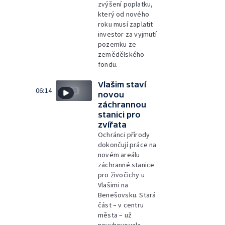
zvýšení poplatku,
který od nového
roku musí zaplatit
investor za vyjmutí
pozemku ze
zemědělského
fondu.
Vlašim staví
06:14
novou
záchrannou
stanici pro
zvířata
Ochránci přírody
dokončují práce na
novém areálu
záchranné stanice
pro živočichy u
Vlašimi na
Benešovsku. Stará
část – v centru
města – už