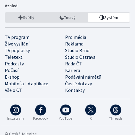
Vzhled
Světlý
Tmavý
Systém
TV program
Pro média
Živé vysílání
Reklama
TV poplatky
Studio Brno
Teletext
Studio Ostrava
Podcasty
Rada ČT
Počasí
Kariéra
E-shop
Podávání námětů
Mobilní a TV aplikace
Časté dotazy
Vše o ČT
Kontakty
Instagram
Facebook
YouTube
X
Threads
© Česká televize