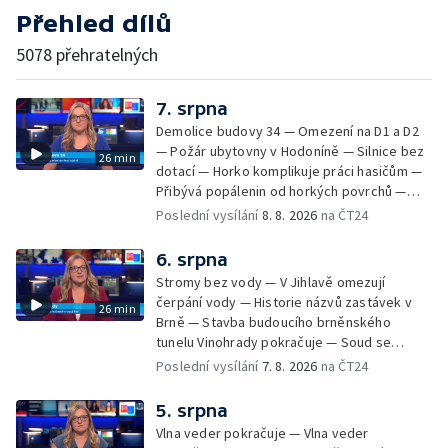
Přehled dílů
5078 přehratelných
7. srpna
Demolice budovy 34 — Omezení na D1 a D2
— Požár ubytovny v Hodoníně — Silnice bez
26 min
dotací — Horko komplikuje práci hasičům —
Přibývá popálenin od horkých povrchů —
Začíná prodej burčáku — Vedra komplikují
Poslední vysílání
8. 8. 2026
na ČT24
údržbu vody
6. srpna
Stromy bez vody — V Jihlavě omezují
čerpání vody — Historie názvů zastávek v
26 min
Brně — Stavba budoucího brněnského
tunelu Vinohrady pokračuje — Soud se
žhářem zlínského baru — Odložení bourání
Poslední vysílání
7. 8. 2026
na ČT24
vyhořelé budovy ve Zlíně — 55. ročník Barum
Czech Rally Zlín — Začal 7. ročník festivalu
5. srpna
Pop Messe — Přestavba mostu v Hodoníně
Vlna veder pokračuje — Vlna veder
— Fenomén památníčků