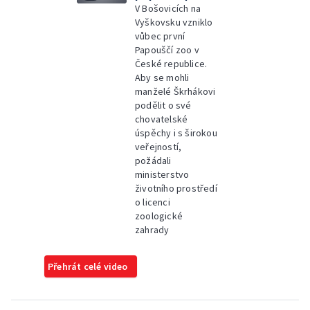
V Bošovicích na
Vyškovsku vzniklo
vůbec první
Papouščí zoo v
České republice.
Aby se mohli
manželé Škrhákovi
podělit o své
chovatelské
úspěchy i s širokou
veřejností,
požádali
ministerstvo
životního prostředí
o licenci
zoologické
zahrady
Přehrát celé video