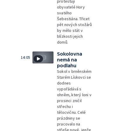
protestují
obyvatelé Hory
svatého
Šebestiána. Třicet
pět nových stožárů
by mělo stát v
blízkosti jejich
domů.
Sokolovna
14:05
nemá na
podlahu
Sokol v brněnském
Starém Lískovci se
dodnes
vypořádává s
ohněm, který loni v
prosinci zničil
střechu i
tělocvičnu. Celé
prázdniny se
pracovalo na
střeše nové, jenže