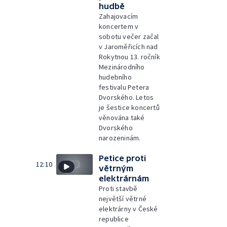
hudbě
Zahajovacím
koncertem v
sobotu večer začal
v Jaroměřicích nad
Rokytnou 13. ročník
Mezinárodního
hudebního
festivalu Petera
Dvorského. Letos
je šestice koncertů
věnována také
Dvorského
narozeninám.
Petice proti
12:10
větrným
elektrárnám
Proti stavbě
největší větrné
elektrárny v České
republice