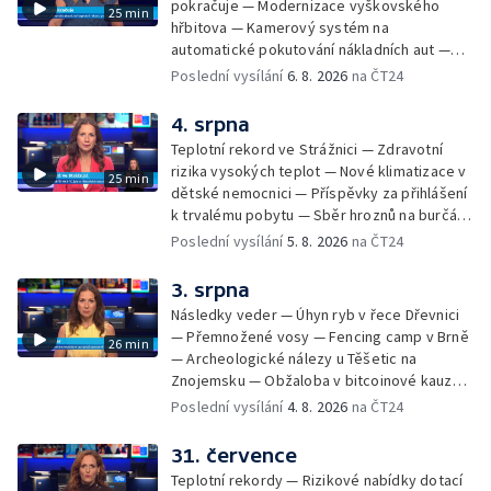
pokračuje — Modernizace vyškovského
25 min
hřbitova — Kamerový systém na
automatické pokutování nákladních aut —
Demolice vyhořelé budovy ve Zlíně — Případ
Poslední vysílání
6. 8. 2026
na ČT24
popálení dítěte u soudu — Budoucnost
stadionu na Vyškovsku — Výstraha před
4. srpna
bouřkami — Brno hostí Mezinárodní kytarový
Teplotní rekord ve Strážnici — Zdravotní
festival — Očkování po kousnutí netopýrem
rizika vysokých teplot — Nové klimatizace v
25 min
dětské nemocnici — Příspěvky za přihlášení
k trvalému pobytu — Sběr hroznů na burčák
— Dokončení oprav vedení — Skončil termín
Poslední vysílání
5. 8. 2026
na ČT24
na odevzdání kandidátek — Nedostatek
vody v obcích — Vyschlá koryta potoků —
3. srpna
Sdílení strážníků na Brněnsku
Následky veder — Úhyn ryb v řece Dřevnici
— Přemnožené vosy — Fencing camp v Brně
26 min
— Archeologické nálezy u Těšetic na
Znojemsku — Obžaloba v bitcoinové kauze
— Přestavba silnice přes Bzenec na
Poslední vysílání
4. 8. 2026
na ČT24
Hodonínsku — Skončilo dopravní omezení u
Zašové — Letní opravy divadel — Český hlas
31. července
ve vesmíru
Teplotní rekordy — Rizikové nabídky dotací