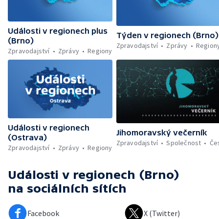
Události v regionech plus
Týden v regionech (Brno)
(Brno)
Zpravodajství
Zprávy
Region
Zpravodajství
Zprávy
Regiony
Události v regionech
Jihomoravský večerník
(Ostrava)
Zpravodajství
Společnost
Če
Zpravodajství
Zprávy
Regiony
Události v regionech (Brno)
na sociálních sítích
Facebook
X (Twitter)