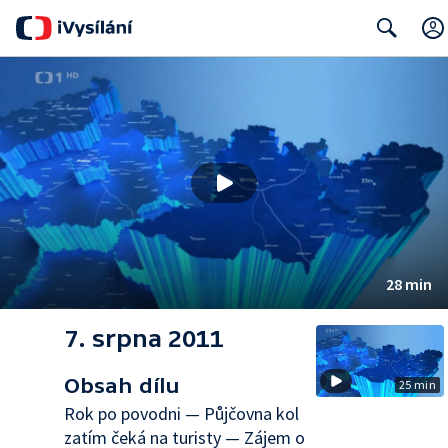
Search
28 min
7. srpna 2011
Obsah dílu
25 min
Rok po povodni — Půjčovna kol
zatím čeká na turisty — Zájem o