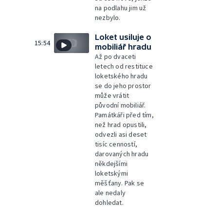
na podlahu jim už
nezbylo.
Loket usiluje o
15:54
mobiliář hradu
Až po dvaceti
letech od restituce
loketského hradu
se do jeho prostor
může vrátit
původní mobiliář.
Památkáři před tím,
než hrad opustili,
odvezli asi deset
tisíc cenností,
darovaných hradu
někdejšími
loketskými
měšťany. Pak se
ale nedaly
dohledat.