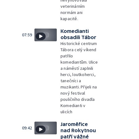
nevyhovovala
veterinárním
normám ani
kapacitě.
Komedianti
07:59
obsadili Tábor
Historické centrum
Tábora celý víkend
patřilo
komediantům. Ulice
a náměstí zaplnili
herci, loutkoherci,
tanečníci a
muzikanti. Přijeli na
nový festival
pouličního divadla
Komedianti v
ulicích
Jaroměřice
09:42
nad Rokytnou
patří vážné