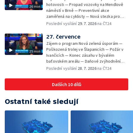
komunitní akce Stůl ve středu — Cesta na
hotovosti — Propad vozovky na Mendlově
26 min
podporu paliativní péče
náměstí v Brně — Preventivní akce
zaměřená na cyklisty — Nová stezka pro
cyklisty na Zlínsku — Letecká linka mezi
Poslední vysílání
29. 7. 2026
na ČT24
Brnem a Frankfurtem — Vědci budou
pozorovat zatmění Slunce — Den AČFK na
27. července
Letní filmové škole — Milan Uhde slaví 90 let
Zájem o program Nová zelená úsporám —
— Rekonstrukce vojenského srubu
Poškozená trolej ve Šlapanicích — Požár v
25 min
Ivančicích — Konec zásahu v bývalém
baťovském areálu — Daňové zvýhodnění
vína — Výhružky na magistrátu v Olomouci —
Poslední vysílání
28. 7. 2026
na ČT24
Dohady kolem stavby parkoviště —
Brněnské týmy v první fotbalové lize —
Dalších 10 dílů
Chystaná rekonstrukce bývalé věznice —
Nový seriál pro děti
Ostatní také sledují