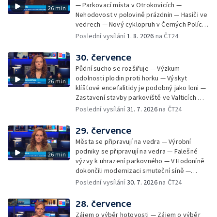
— Parkovací místa v Otrokovicích —
26 min
Nehodovost v polovině prázdnin — Hasiči ve
vedrech — Nový cyklopruh v Černých Polích
— Květinová výstava ve Věžkách
Poslední vysílání
1. 8. 2026
na ČT24
30. července
Půdní sucho se rozšiřuje — Výzkum
odolnosti plodin proti horku — Výskyt
26 min
klíšťové encefalitidy je podobný jako loni —
Zastavení stavby parkoviště ve Valticích —
Spor o lokalitu lesa v Rožnově pod
Poslední vysílání
31. 7. 2026
na ČT24
Radhoštěm — Dopady horka na lidský
organismus — Kybernetický incident na
29. července
Masarykově univerzitě — Slavnostní
Města se připravují na vedra — Výrobní
vyřazení absolventů Univerzity obran —
podniky se připravují na vedra — Falešné
26 min
Letní kurzy umění pro mladé — Mobilní
výzvy k uhrazení parkovného — V Hodoníně
kurníky pomáhají na poli
dokončili modernizaci smuteční síně —
Chybějící toalety u dětských hřišť —
Poslední vysílání
30. 7. 2026
na ČT24
Zadržování vody v krajině — Demolice
bývalého nákupního domu Letná — Končí 52.
28. července
ročník Letní filmové školy — 3. ročník
Zájem o výběr hotovosti — Zájem o výběr