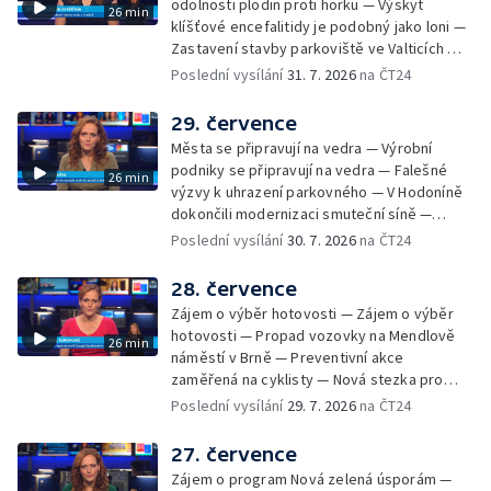
odolnosti plodin proti horku — Výskyt
26 min
klíšťové encefalitidy je podobný jako loni —
Zastavení stavby parkoviště ve Valticích —
Spor o lokalitu lesa v Rožnově pod
Poslední vysílání
31. 7. 2026
na ČT24
Radhoštěm — Dopady horka na lidský
organismus — Kybernetický incident na
29. července
Masarykově univerzitě — Slavnostní
Města se připravují na vedra — Výrobní
vyřazení absolventů Univerzity obran —
podniky se připravují na vedra — Falešné
26 min
Letní kurzy umění pro mladé — Mobilní
výzvy k uhrazení parkovného — V Hodoníně
kurníky pomáhají na poli
dokončili modernizaci smuteční síně —
Chybějící toalety u dětských hřišť —
Poslední vysílání
30. 7. 2026
na ČT24
Zadržování vody v krajině — Demolice
bývalého nákupního domu Letná — Končí 52.
28. července
ročník Letní filmové školy — 3. ročník
Zájem o výběr hotovosti — Zájem o výběr
komunitní akce Stůl ve středu — Cesta na
hotovosti — Propad vozovky na Mendlově
26 min
podporu paliativní péče
náměstí v Brně — Preventivní akce
zaměřená na cyklisty — Nová stezka pro
cyklisty na Zlínsku — Letecká linka mezi
Poslední vysílání
29. 7. 2026
na ČT24
Brnem a Frankfurtem — Vědci budou
pozorovat zatmění Slunce — Den AČFK na
27. července
Letní filmové škole — Milan Uhde slaví 90 let
Zájem o program Nová zelená úsporám —
— Rekonstrukce vojenského srubu