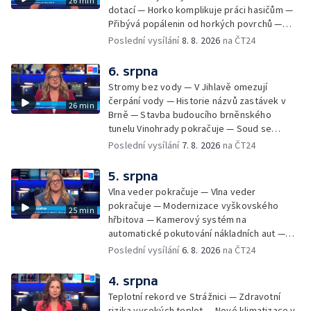
26 min
dotací — Horko komplikuje práci hasičům —
Přibývá popálenin od horkých povrchů —
Začíná prodej burčáku — Vedra komplikují
Poslední vysílání
8. 8. 2026
na ČT24
údržbu vody
6. srpna
Stromy bez vody — V Jihlavě omezují
čerpání vody — Historie názvů zastávek v
26 min
Brně — Stavba budoucího brněnského
tunelu Vinohrady pokračuje — Soud se
žhářem zlínského baru — Odložení bourání
Poslední vysílání
7. 8. 2026
na ČT24
vyhořelé budovy ve Zlíně — 55. ročník Barum
Czech Rally Zlín — Začal 7. ročník festivalu
5. srpna
Pop Messe — Přestavba mostu v Hodoníně
Vlna veder pokračuje — Vlna veder
— Fenomén památníčků
pokračuje — Modernizace vyškovského
25 min
hřbitova — Kamerový systém na
automatické pokutování nákladních aut —
Demolice vyhořelé budovy ve Zlíně — Případ
Poslední vysílání
6. 8. 2026
na ČT24
popálení dítěte u soudu — Budoucnost
stadionu na Vyškovsku — Výstraha před
4. srpna
bouřkami — Brno hostí Mezinárodní kytarový
Teplotní rekord ve Strážnici — Zdravotní
festival — Očkování po kousnutí netopýrem
rizika vysokých teplot — Nové klimatizace v