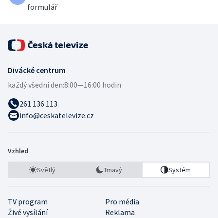
formulář
Divácké centrum
každý všední den:
8:00—16:00 hodin
261 136 113
info@ceskatelevize.cz
Vzhled
Světlý
Tmavý
Systém
TV program
Pro média
Živé vysílání
Reklama