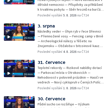
25 min
dětské nemocnici — Příspěvky za přihlášení
k trvalému pobytu — Sběr hroznů na burčák
— Dokončení oprav vedení — Skončil termín
Poslední vysílání
5. 8. 2026
na ČT24
na odevzdání kandidátek — Nedostatek
vody v obcích — Vyschlá koryta potoků —
3. srpna
Sdílení strážníků na Brněnsku
Následky veder — Úhyn ryb v řece Dřevnici
— Přemnožené vosy — Fencing camp v Brně
26 min
— Archeologické nálezy u Těšetic na
Znojemsku — Obžaloba v bitcoinové kauze
— Přestavba silnice přes Bzenec na
Poslední vysílání
4. 8. 2026
na ČT24
Hodonínsku — Skončilo dopravní omezení u
Zašové — Letní opravy divadel — Český hlas
31. července
ve vesmíru
Teplotní rekordy — Rizikové nabídky dotací
— Parkovací místa v Otrokovicích —
26 min
Nehodovost v polovině prázdnin — Hasiči ve
vedrech — Nový cyklopruh v Černých Polích
— Květinová výstava ve Věžkách
Poslední vysílání
1. 8. 2026
na ČT24
30. července
Půdní sucho se rozšiřuje — Výzkum