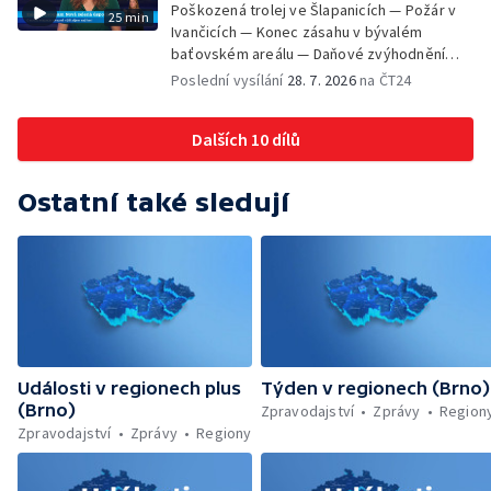
Poškozená trolej ve Šlapanicích — Požár v
25 min
Ivančicích — Konec zásahu v bývalém
baťovském areálu — Daňové zvýhodnění
vína — Výhružky na magistrátu v Olomouci —
Poslední vysílání
28. 7. 2026
na ČT24
Dohady kolem stavby parkoviště —
Brněnské týmy v první fotbalové lize —
Dalších 10 dílů
Chystaná rekonstrukce bývalé věznice —
Nový seriál pro děti
Ostatní také sledují
Události v regionech plus
Týden v regionech (Brno)
(Brno)
Zpravodajství
Zprávy
Region
Zpravodajství
Zprávy
Regiony