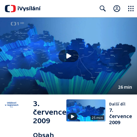
Close
Search
26 min
3.
Další díl
7.
července
července
25 min
2009
2009
Obsah