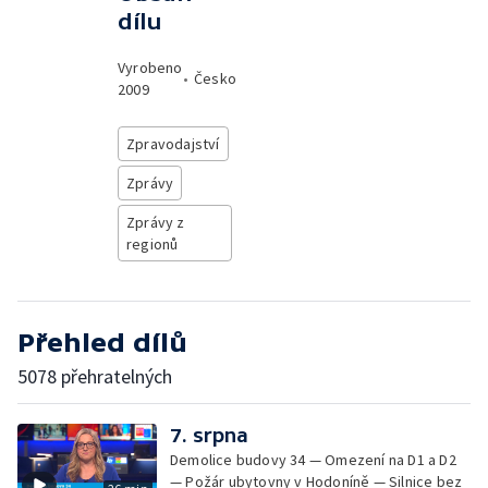
dílu
Vyrobeno
•
Česko
2009
Zpravodajství
Zprávy
Zprávy z
regionů
Přehled dílů
5078 přehratelných
7. srpna
Demolice budovy 34 — Omezení na D1 a D2
— Požár ubytovny v Hodoníně — Silnice bez