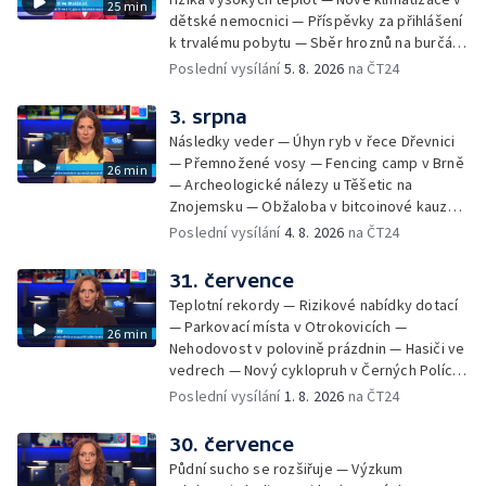
25 min
dětské nemocnici — Příspěvky za přihlášení
k trvalému pobytu — Sběr hroznů na burčák
— Dokončení oprav vedení — Skončil termín
Poslední vysílání
5. 8. 2026
na ČT24
na odevzdání kandidátek — Nedostatek
vody v obcích — Vyschlá koryta potoků —
3. srpna
Sdílení strážníků na Brněnsku
Následky veder — Úhyn ryb v řece Dřevnici
— Přemnožené vosy — Fencing camp v Brně
26 min
— Archeologické nálezy u Těšetic na
Znojemsku — Obžaloba v bitcoinové kauze
— Přestavba silnice přes Bzenec na
Poslední vysílání
4. 8. 2026
na ČT24
Hodonínsku — Skončilo dopravní omezení u
Zašové — Letní opravy divadel — Český hlas
31. července
ve vesmíru
Teplotní rekordy — Rizikové nabídky dotací
— Parkovací místa v Otrokovicích —
26 min
Nehodovost v polovině prázdnin — Hasiči ve
vedrech — Nový cyklopruh v Černých Polích
— Květinová výstava ve Věžkách
Poslední vysílání
1. 8. 2026
na ČT24
30. července
Půdní sucho se rozšiřuje — Výzkum