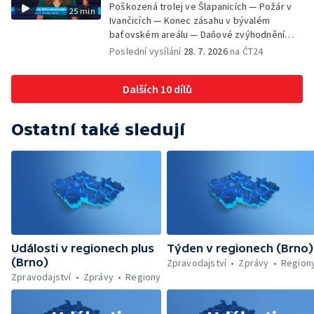
Poškozená trolej ve Šlapanicích — Požár v
25 min
Ivančicích — Konec zásahu v bývalém
baťovském areálu — Daňové zvýhodnění
vína — Výhružky na magistrátu v Olomouci —
Poslední vysílání
28. 7. 2026
na ČT24
Dohady kolem stavby parkoviště —
Brněnské týmy v první fotbalové lize —
Dalších 10 dílů
Chystaná rekonstrukce bývalé věznice —
Nový seriál pro děti
Ostatní také sledují
Události v regionech plus
Týden v regionech (Brno)
(Brno)
Zpravodajství
Zprávy
Region
Zpravodajství
Zprávy
Regiony