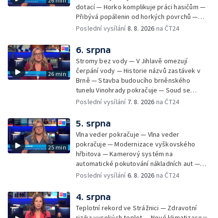
26 min
dotací — Horko komplikuje práci hasičům —
Přibývá popálenin od horkých povrchů —
Začíná prodej burčáku — Vedra komplikují
Poslední vysílání
8. 8. 2026
na ČT24
údržbu vody
6. srpna
Stromy bez vody — V Jihlavě omezují
čerpání vody — Historie názvů zastávek v
26 min
Brně — Stavba budoucího brněnského
tunelu Vinohrady pokračuje — Soud se
žhářem zlínského baru — Odložení bourání
Poslední vysílání
7. 8. 2026
na ČT24
vyhořelé budovy ve Zlíně — 55. ročník Barum
Czech Rally Zlín — Začal 7. ročník festivalu
5. srpna
Pop Messe — Přestavba mostu v Hodoníně
Vlna veder pokračuje — Vlna veder
— Fenomén památníčků
pokračuje — Modernizace vyškovského
25 min
hřbitova — Kamerový systém na
automatické pokutování nákladních aut —
Demolice vyhořelé budovy ve Zlíně — Případ
Poslední vysílání
6. 8. 2026
na ČT24
popálení dítěte u soudu — Budoucnost
stadionu na Vyškovsku — Výstraha před
4. srpna
bouřkami — Brno hostí Mezinárodní kytarový
Teplotní rekord ve Strážnici — Zdravotní
festival — Očkování po kousnutí netopýrem
rizika vysokých teplot — Nové klimatizace v