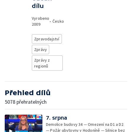
dílu
Vyrobeno
•
Česko
2009
Zpravodajství
Zprávy
Zprávy z
regionů
Přehled dílů
5078 přehratelných
7. srpna
Demolice budovy 34 — Omezení na D1 a D2
— Požár ubytovny v Hodoníně — Silnice bez