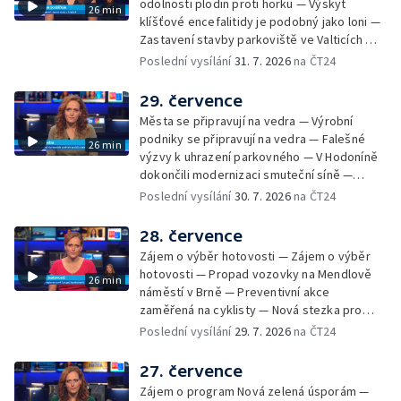
odolnosti plodin proti horku — Výskyt
26 min
klíšťové encefalitidy je podobný jako loni —
Zastavení stavby parkoviště ve Valticích —
Spor o lokalitu lesa v Rožnově pod
Poslední vysílání
31. 7. 2026
na ČT24
Radhoštěm — Dopady horka na lidský
organismus — Kybernetický incident na
29. července
Masarykově univerzitě — Slavnostní
Města se připravují na vedra — Výrobní
vyřazení absolventů Univerzity obran —
podniky se připravují na vedra — Falešné
26 min
Letní kurzy umění pro mladé — Mobilní
výzvy k uhrazení parkovného — V Hodoníně
kurníky pomáhají na poli
dokončili modernizaci smuteční síně —
Chybějící toalety u dětských hřišť —
Poslední vysílání
30. 7. 2026
na ČT24
Zadržování vody v krajině — Demolice
bývalého nákupního domu Letná — Končí 52.
28. července
ročník Letní filmové školy — 3. ročník
Zájem o výběr hotovosti — Zájem o výběr
komunitní akce Stůl ve středu — Cesta na
hotovosti — Propad vozovky na Mendlově
26 min
podporu paliativní péče
náměstí v Brně — Preventivní akce
zaměřená na cyklisty — Nová stezka pro
cyklisty na Zlínsku — Letecká linka mezi
Poslední vysílání
29. 7. 2026
na ČT24
Brnem a Frankfurtem — Vědci budou
pozorovat zatmění Slunce — Den AČFK na
27. července
Letní filmové škole — Milan Uhde slaví 90 let
Zájem o program Nová zelená úsporám —
— Rekonstrukce vojenského srubu