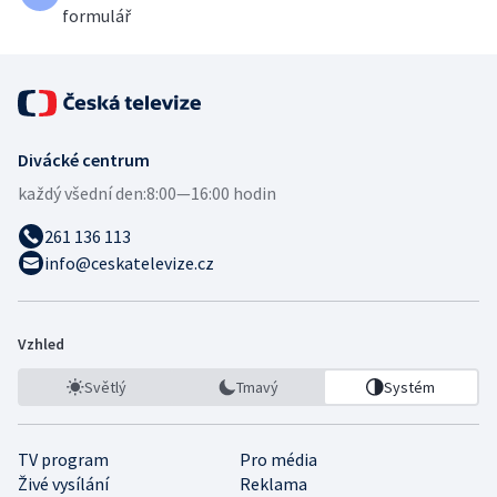
formulář
Divácké centrum
každý všední den:
8:00—16:00 hodin
261 136 113
info@ceskatelevize.cz
Vzhled
Světlý
Tmavý
Systém
TV program
Pro média
Živé vysílání
Reklama