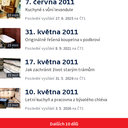
7. června 2011
Kuchyně s vůní levandule
23 min
Poslední vysílání
27. 6. 2025
na ČT1
31. května 2011
Originálně řešená koupelna v podkroví
23 min
Poslední vysílání
8. 9. 2021
na ČT1
17. května 2011
Jak zachránit život starým trámům
22 min
Poslední vysílání
31. 5. 2026
na ČT1
10. května 2011
Letní kuchyň a pracovna z bývalého chléva
23 min
Poslední vysílání
3. 5. 2026
na ČT1
Dalších 10 dílů