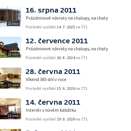
16. srpna 2011
Prázdninové návraty na chalupy, na chaty
22 min
Poslední vysílání
14. 7. 2025
na ČT1
12. července 2011
Prázdninové návraty na chalupy, na chaty
22 min
Poslední vysílání
26. 8. 2024
na ČT1
28. června 2011
Víkend 365 dní v roce
23 min
Poslední vysílání
15. 6. 2026
na ČT1
14. června 2011
Interiér v novém kabátku
23 min
Poslední vysílání
29. 6. 2026
na ČT1