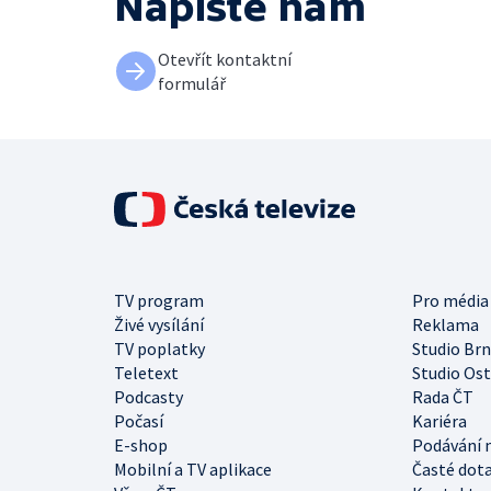
Napište nám
Otevřít kontaktní
formulář
TV program
Pro média
Živé vysílání
Reklama
TV poplatky
Studio Br
Teletext
Studio Os
Podcasty
Rada ČT
Počasí
Kariéra
E-shop
Podávání 
Mobilní a TV aplikace
Časté dot