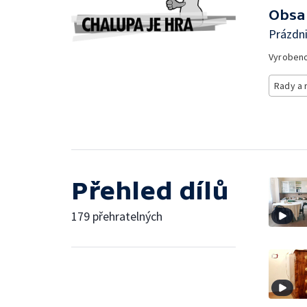
Obsa
Prázdni
Vyroben
Rady a 
Přehled dílů
179 přehratelných