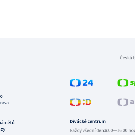
Česká t
no
trava
Divácké centrum
námětů
azy
každý všední den:
8:00—16:00 ho