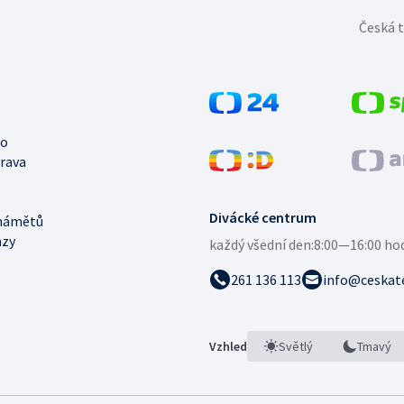
Česká t
no
trava
Divácké centrum
námětů
azy
každý všední den:
8:00—16:00 ho
261 136 113
info@ceskate
Vzhled
Světlý
Tmavý