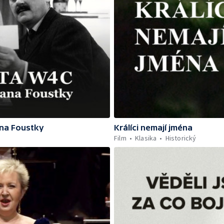
na Foustky
Králíci nemají jména
Film
Klasika
Historický