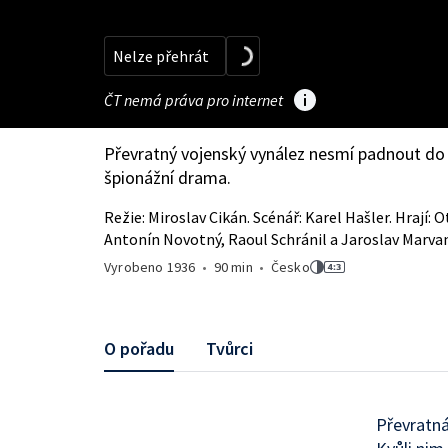
Nelze přehrát
ČT nemá práva pro internet
Převratný vojenský vynález nesmí padnout do 
špionážní drama.
Režie: Miroslav Cikán. Scénář: Karel Hašler. Hrají:
Antonín Novotný, Raoul Schránil a Jaroslav Marvan
Vyrobeno
1936
•
90 min
•
Česko
O pořadu
Tvůrci
Převratná