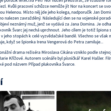
 je poručík letectva Petr Nor nucen předstírat, že vzdušné t
ezl. Kvůli pracovní schůzce nemůže jít Nor na koncert se svo
u Helenou. Místo něj jde jeho kolega, nadporučík Jan Domin
o nalezen zavražděný. Následující den se na vojenské porad
bjeví neznámý muž, jenž se vydává za Jana Domina. Je odha
kovník Švarc jej nechá uprchnout. Jeho cílem je totiž špiona 
 v jeho stopách k celé vyzvědačské bandě. Všechno se však 
je, když se špionka Irena Vengerová do Petra zamiluje...
onážní drama režiséra Miroslava Cikána vzniklo podle stej
rie Křížové. Autorem scénáře byl písničkář Karel Hašler. Fil
ké pod názvem Případ plukovníka Švarce.
í