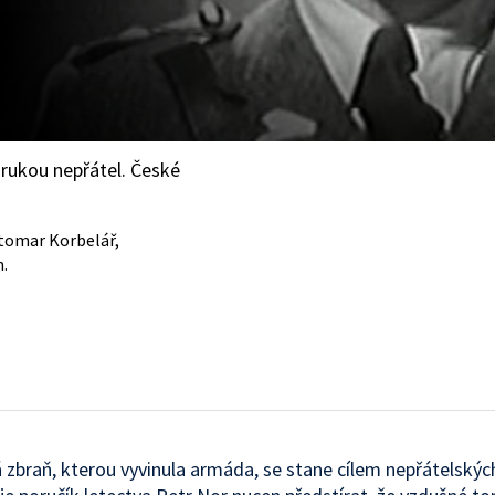
rukou nepřátel. České
 Otomar Korbelář,
.
 zbraň, kterou vyvinula armáda, se stane cílem nepřátelskýc