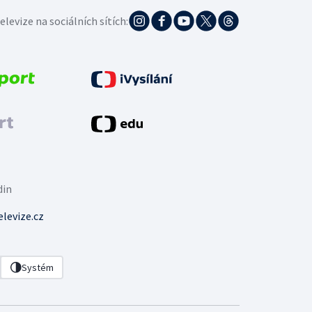
elevize na sociálních sítích:
din
levize.cz
Systém