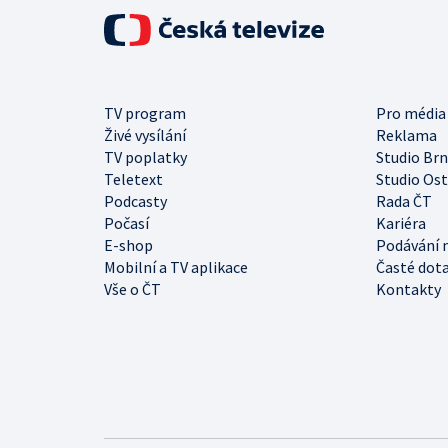
TV program
Pro média
Živé vysílání
Reklama
TV poplatky
Studio Br
Teletext
Studio Os
Podcasty
Rada ČT
Počasí
Kariéra
E-shop
Podávání 
Mobilní a TV aplikace
Časté dot
Vše o ČT
Kontakty