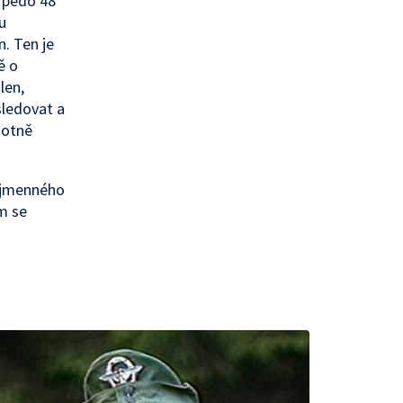
orpédo 48
u
. Ten je
ě o
len,
sledovat a
notně
nojmenného
m se