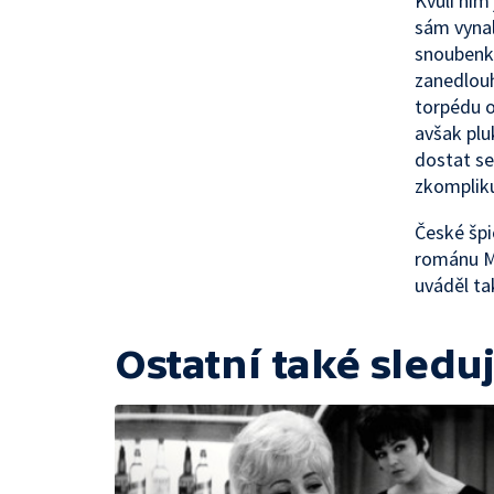
Kvůli nim
sám vynal
snoubenko
zanedlouh
torpédu o
avšak plu
dostat se
zkompliku
České špi
románu Ma
uváděl ta
Ostatní také sleduj