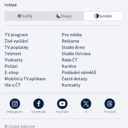
Vzhled
Světlý
Tmavý
Systém
TV program
Pro média
Živé vysílání
Reklama
TV poplatky
Studio Brno
Teletext
Studio Ostrava
Podcasty
Rada ČT
Počasí
Kariéra
E-shop
Podávání námětů
Mobilní a TV aplikace
Časté dotazy
Vše o ČT
Kontakty
Instagram
Facebook
YouTube
X
Threads
© Česká televize