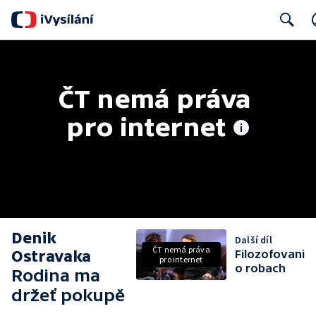
Search
ČT nemá práva 
pro internet
Denik
Další díl
ČT nemá práva
Ostravaka
Filozofovani
pro internet
o robach
Rodina ma
držeť pokupě