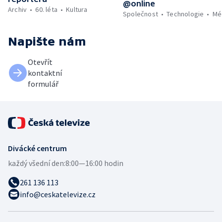
@online
Archiv
60. léta
Kultura
Společnost
Technologie
Mé
Napište nám
Otevřít
kontaktní
formulář
Divácké centrum
každý všední den:
8:00—16:00 hodin
261 136 113
info@ceskatelevize.cz