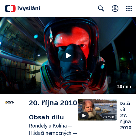
Close
Search
28 min
20. října 2010
Další
díl
27.
Obsah dílu
28 min
října
Rondely u Kolína —
2010
Hlídači nemocných —