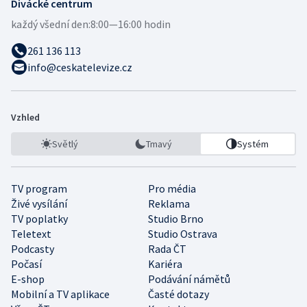
Divácké centrum
každý všední den:
8:00—16:00 hodin
261 136 113
info@ceskatelevize.cz
Vzhled
Světlý
Tmavý
Systém
TV program
Pro média
Živé vysílání
Reklama
TV poplatky
Studio Brno
Teletext
Studio Ostrava
Podcasty
Rada ČT
Počasí
Kariéra
E-shop
Podávání námětů
Mobilní a TV aplikace
Časté dotazy