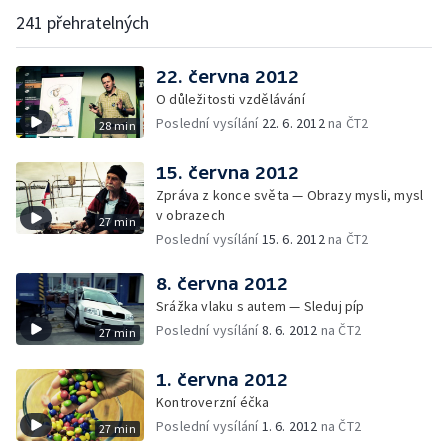
241 přehratelných
22. června 2012
O důležitosti vzdělávání
Poslední vysílání
22. 6. 2012
na ČT2
28 min
15. června 2012
Zpráva z konce světa — Obrazy mysli, mysl
v obrazech
27 min
Poslední vysílání
15. 6. 2012
na ČT2
8. června 2012
Srážka vlaku s autem — Sleduj píp
Poslední vysílání
8. 6. 2012
na ČT2
27 min
1. června 2012
Kontroverzní éčka
Poslední vysílání
1. 6. 2012
na ČT2
27 min