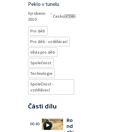
Peklo v tunelu
Vyrobeno
•
Česko
2010
Pro děti
Pro děti - vzdělávací
Věda pro děti
Společnost
Technologie
Společnost -
vzdělávací
Části dílu
Ro
00:40
nd