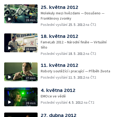
25. května 2012
Molekuly mezi hvězdami — Dosušeno —
Franklinovy zvonky
28 min
Poslední vysílání
25. 5. 2012
na ČT2
18. května 2012
FameLab 2012 – Národní finále — Virtuální
tělo
28 min
Poslední vysílání
18. 5. 2012
na ČT2
11. května 2012
Roboty soutěžící i pracující — Příběh života
Poslední vysílání
11. 5. 2012
na ČT2
27 min
4. května 2012
EMOce ve vědě
Poslední vysílání
4. 5. 2012
na ČT2
28 min
27. dubna 2012