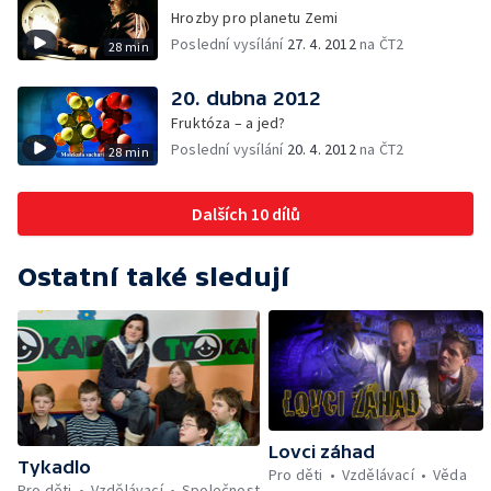
Hrozby pro planetu Zemi
Poslední vysílání
27. 4. 2012
na ČT2
28 min
20. dubna 2012
Fruktóza – a jed?
Poslední vysílání
20. 4. 2012
na ČT2
28 min
Dalších 10 dílů
Ostatní také sledují
Lovci záhad
Tykadlo
Pro děti
Vzdělávací
Věda
Pro děti
Vzdělávací
Společnost