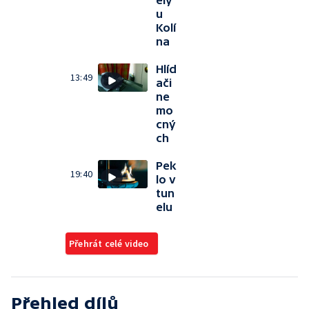
ely
u
Kolí
na
Hlíd
13:49
ači
ne
mo
cný
ch
Pek
19:40
lo v
tun
elu
Přehrát celé video
Přehled dílů