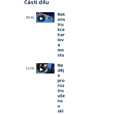
Části dílu
Rek
00:42
ons
tru
kce
Kar
lov
a
mo
stu
Na
13:00
děj
e
pro
roz
tro
uše
no
u
skl