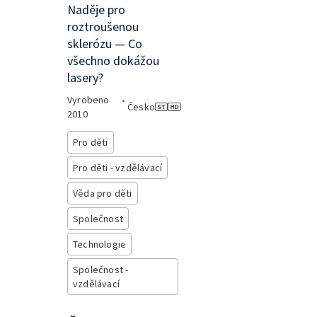
Naděje pro
roztroušenou
sklerózu — Co
všechno dokážou
lasery?
Vyrobeno
•
Česko
2010
Pro děti
Pro děti - vzdělávací
Věda pro děti
Společnost
Technologie
Společnost -
vzdělávací