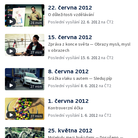
22. června 2012
O důležitosti vzdělávání
Poslední vysílání
22. 6. 2012
na ČT2
28 min
15. června 2012
Zpráva z konce světa — Obrazy mysli, mysl
v obrazech
27 min
Poslední vysílání
15. 6. 2012
na ČT2
8. června 2012
Srážka vlaku s autem — Sleduj píp
Poslední vysílání
8. 6. 2012
na ČT2
27 min
1. června 2012
Kontroverzní éčka
Poslední vysílání
1. 6. 2012
na ČT2
27 min
25. května 2012
Molekuly mezi hvězdami — Dosušeno —