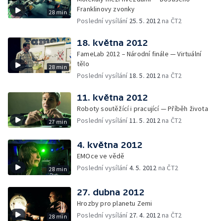
Franklinovy zvonky
28 min
Poslední vysílání
25. 5. 2012
na ČT2
18. května 2012
FameLab 2012 – Národní finále — Virtuální
tělo
28 min
Poslední vysílání
18. 5. 2012
na ČT2
11. května 2012
Roboty soutěžící i pracující — Příběh života
Poslední vysílání
11. 5. 2012
na ČT2
27 min
4. května 2012
EMOce ve vědě
Poslední vysílání
4. 5. 2012
na ČT2
28 min
27. dubna 2012
Hrozby pro planetu Zemi
Poslední vysílání
27. 4. 2012
na ČT2
28 min