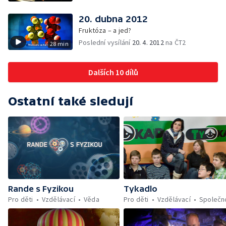
20. dubna 2012
Fruktóza – a jed?
Poslední vysílání
20. 4. 2012
na ČT2
28 min
Dalších 10 dílů
Ostatní také sledují
Rande s Fyzikou
Tykadlo
Pro děti
Vzdělávací
Věda
Pro děti
Vzdělávací
Společn