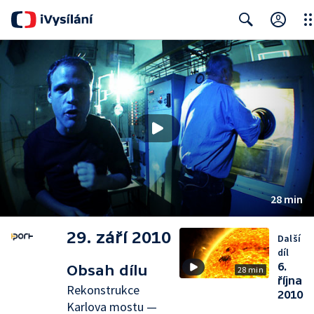
Clo
Search
28 min
29. září 2010
Další
díl
6.
Obsah dílu
28 min
října
Rekonstrukce
2010
Karlova mostu —