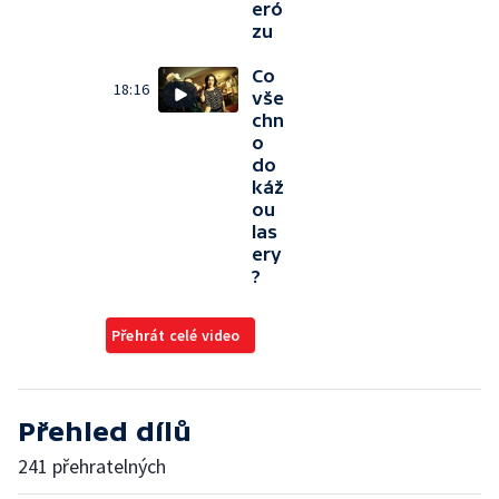
eró
zu
Co
18:16
vše
chn
o
do
káž
ou
las
ery
?
Přehrát celé video
Přehled dílů
241 přehratelných