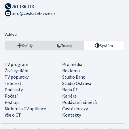
261 136 113
info@ceskatelevize.cz
Vzhled
Světlý
Tmavý
Systém
TV program
Pro média
Živé vysílání
Reklama
TV poplatky
Studio Brno
Teletext
Studio Ostrava
Podcasty
Rada ČT
Počasí
Kariéra
E-shop
Podávání námětů
Mobilní a TV aplikace
Časté dotazy
Vše o ČT
Kontakty