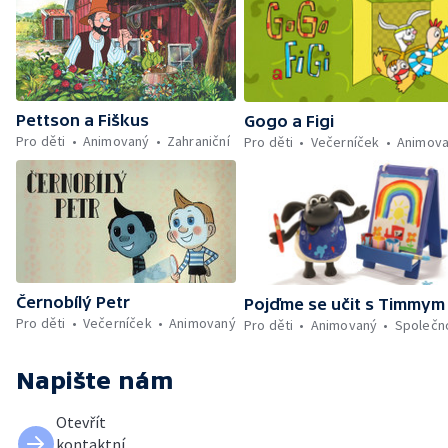
Pettson a Fiškus
Gogo a Figi
Pro děti
Animovaný
Zahraniční
Pro děti
Večerníček
Animov
Černobílý Petr
Pojďme se učit s Timmym
Pro děti
Večerníček
Animovaný
Pro děti
Animovaný
Společn
Napište nám
Otevřít
kontaktní