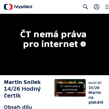
Clo
Search
ČT nemá práva 
pro internet
Martin Snílek
Další díl
ČT nemá práva
14/26 Hodný
15/26
pro internet
Martin
čertík
na
plakátě
Obsah dílu