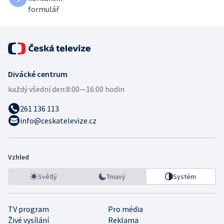
formulář
Divácké centrum
každý všední den:
8:00—16:00 hodin
261 136 113
info@ceskatelevize.cz
Vzhled
Světlý
Tmavý
Systém
TV program
Pro média
Živé vysílání
Reklama