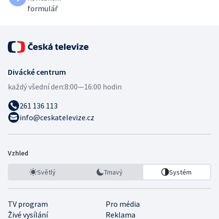
formulář
Divácké centrum
každý všední den:
8:00—16:00 hodin
261 136 113
info@ceskatelevize.cz
Vzhled
Světlý
Tmavý
Systém
TV program
Pro média
Živé vysílání
Reklama