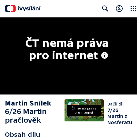
Clos
Search
ČT nemá práva 
pro internet
Martin Snílek
Další díl
ČT nemá práva
6/26 Martin
7/26
pro internet
Martin z
pračlověk
Nosferatu
Obsah dílu