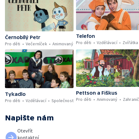
Telefon
Černobílý Petr
Pro děti
Vzdělávací
Zvířátka
Pro děti
Večerníček
Animovaný
Pettson a Fiškus
Tykadlo
Pro děti
Animovaný
Zahranič
Pro děti
Vzdělávací
Společnost
Napište nám
Otevřít
kontaktní