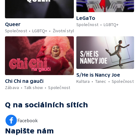
LeGaTo
Queer
Společnost
LGBTQ+
Společnost
LGBTQ+
Životní styl
S/He is Nancy Joe
Chi Chi na gauči
Kultura
Tanec
Společnost
Zábava
Talk show
Společnost
Q
na sociálních sítích
Facebook
Napište nám