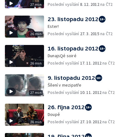
Poslední vysílání
8. 12. 2012
na ČT2
27 min
23. listopadu 2012
Ester!
Poslední vysílání
27. 3. 2015
na ČT2
26 min
16. listopadu 2012
DunajsQé soiré
Poslední vysílání
17. 11. 2012
na ČT2
26 min
9. listopadu 2012
Šílení v mezipatře
Poslední vysílání
10. 11. 2012
na ČT2
27 min
26. října 2012
Doupě
Poslední vysílání
27. 10. 2012
na ČT2
26 min
19. října 2012