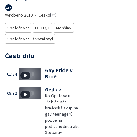
Vyrobeno
2010
•
Česko
Společnost
LGBTQ+
Menšiny
Společnost - životní styl
Části dílu
Gay Pride v
01:34
Brně
Gejt.cz
09:32
Do Opatova u
Třebíče nás
brněnská skupina
gay teenagerů
pozve na
podivuhodnou akci
Stopařův