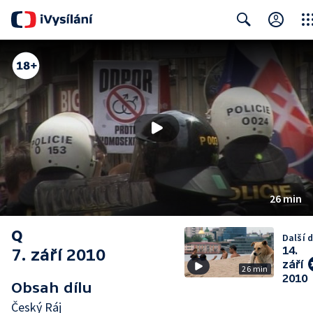
Clos
Search
26 min
Q
Další d
14.
7. září 2010
září
26 min
2010
Obsah dílu
Český Ráj