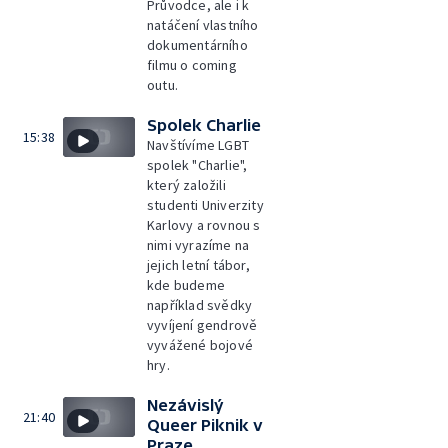
Průvodce, ale i k
natáčení vlastního
dokumentárního
filmu o coming
outu.
Spolek Charlie
15:38
Navštívíme LGBT
spolek "Charlie",
který založili
studenti Univerzity
Karlovy a rovnou s
nimi vyrazíme na
jejich letní tábor,
kde budeme
například svědky
vyvíjení gendrově
vyvážené bojové
hry.
Nezávislý
21:40
Queer Piknik v
Praze