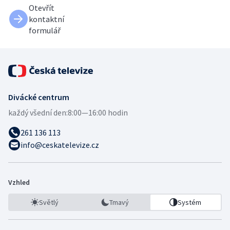
Otevřít
kontaktní
formulář
Divácké centrum
každý všední den:
8:00—16:00 hodin
261 136 113
info@ceskatelevize.cz
Vzhled
Světlý
Tmavý
Systém