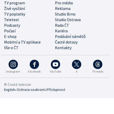
TV program
Pro média
Živé vysílání
Reklama
TV poplatky
Studio Brno
Teletext
Studio Ostrava
Podcasty
Rada ČT
Počasí
Kariéra
E-shop
Podávání námětů
Mobilní a TV aplikace
Časté dotazy
Vše o ČT
Kontakty
Instagram
Facebook
YouTube
X
Threads
© Česká televize
•
•
English
Ochrana soukromí
Přístupnost