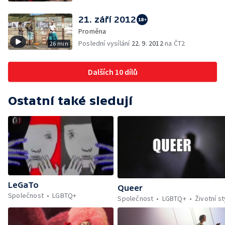
21. září 2012
Proměna
Poslední vysílání
22. 9. 2012
na ČT2
26 min
Dalších 10 dílů
Ostatní také sledují
LeGaTo
Queer
Společnost
LGBTQ+
Společnost
LGBTQ+
Životní st