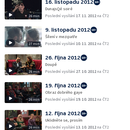
16. listopadu 2012
DunajsQé soiré
Poslední vysílání
17. 11. 2012
na ČT2
26 min
9. listopadu 2012
Šílení v mezipatře
Poslední vysílání
10. 11. 2012
na ČT2
27 min
26. října 2012
Doupě
Poslední vysílání
27. 10. 2012
na ČT2
26 min
19. října 2012
Obraz dobrého gaye
Poslední vysílání
19. 10. 2012
na ČT2
26 min
12. října 2012
Uklidněte se, prosím
Poslední vysílání
13. 10. 2012
na ČT2
26 min