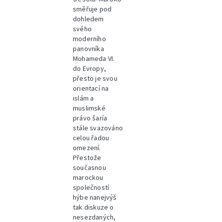
směřuje pod
dohledem
svého
moderního
panovníka
Mohameda VI.
do Evropy,
přesto je svou
orientací na
islám a
muslimské
právo šaría
stále svazováno
celou řadou
omezení.
Přestože
současnou
marockou
společností
hýbe nanejvýš
tak diskuze o
nesezdaných,