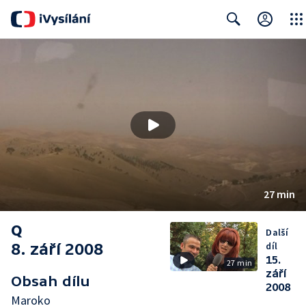
Close
Search
27 min
Q
Další
8. září 2008
díl
15.
27 min
září
Obsah dílu
2008
Maroko