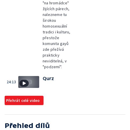
"na hromádce"
žijících párech,
nalezneme tu
širokou
homosexuální
tradici i kulturu,
přestože
komunita gayů
zde přežívá
prakticky
neviditelná, v
"podzemí".
Qurz
24:13
Přehrát celé video
Přehled dílů