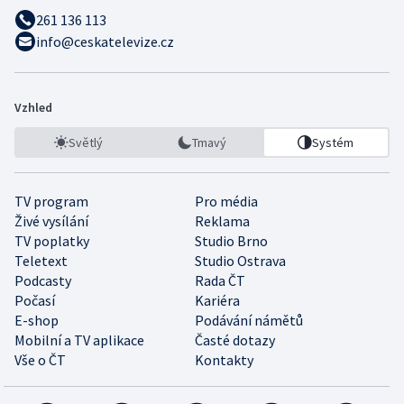
261 136 113
info@ceskatelevize.cz
Vzhled
Světlý
Tmavý
Systém
TV program
Pro média
Živé vysílání
Reklama
TV poplatky
Studio Brno
Teletext
Studio Ostrava
Podcasty
Rada ČT
Počasí
Kariéra
E-shop
Podávání námětů
Mobilní a TV aplikace
Časté dotazy
Vše o ČT
Kontakty