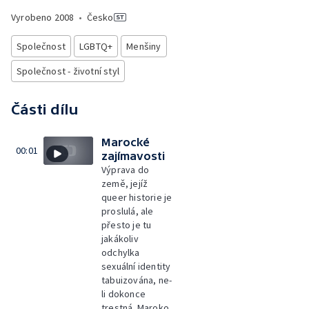
Vyrobeno
2008
•
Česko
Společnost
LGBTQ+
Menšiny
Společnost - životní styl
Části dílu
Marocké
00:01
zajímavosti
Výprava do
země, jejíž
queer historie je
proslulá, ale
přesto je tu
jakákoliv
odchylka
sexuální identity
tabuizována, ne-
li dokonce
trestná. Maroko