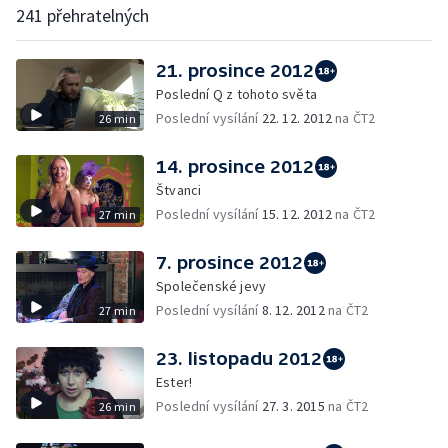
241 přehratelných
21. prosince 2012
Poslední Q z tohoto světa
Poslední vysílání
22. 12. 2012
na ČT2
26 min
14. prosince 2012
Štvanci
Poslední vysílání
15. 12. 2012
na ČT2
27 min
7. prosince 2012
Společenské jevy
Poslední vysílání
8. 12. 2012
na ČT2
27 min
23. listopadu 2012
Ester!
Poslední vysílání
27. 3. 2015
na ČT2
26 min