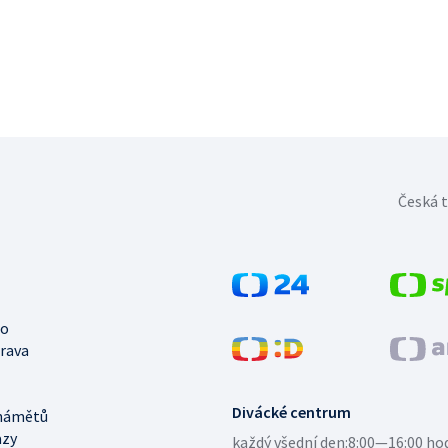
Česká t
no
trava
Divácké centrum
námětů
azy
každý všední den:
8:00—16:00 ho