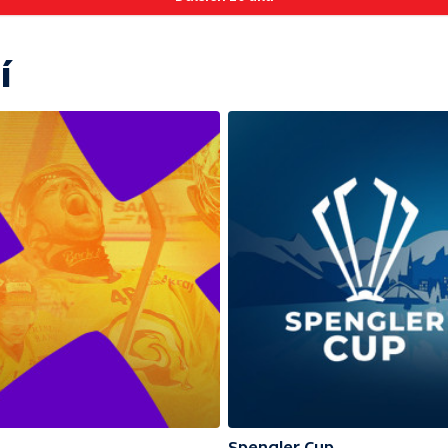
í
Spengler Cup