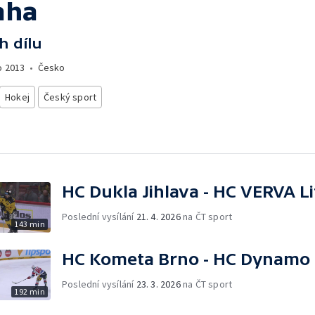
aha
h dílu
o
2013
•
Česko
Hokej
Český sport
HC Dukla Jihlava - HC VERVA L
Poslední vysílání
21. 4. 2026
na ČT sport
143 min
HC Kometa Brno - HC Dynamo 
Poslední vysílání
23. 3. 2026
na ČT sport
192 min