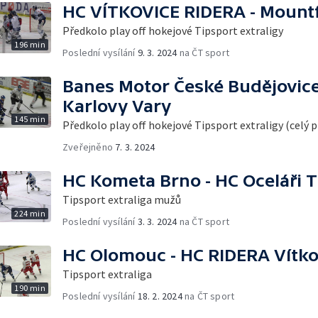
HC VÍTKOVICE RIDERA - Mountf
Předkolo play off hokejové Tipsport extraligy
196 min
Poslední vysílání
9. 3. 2024
na ČT sport
Banes Motor České Budějovice
Karlovy Vary
145 min
Předkolo play off hokejové Tipsport extraligy (celý 
Zveřejněno
7. 3. 2024
HC Kometa Brno - HC Oceláři T
Tipsport extraliga mužů
224 min
Poslední vysílání
3. 3. 2024
na ČT sport
HC Olomouc - HC RIDERA Vítko
Tipsport extraliga
190 min
Poslední vysílání
18. 2. 2024
na ČT sport