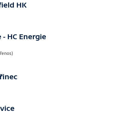
ield HK
 - HC Energie
přenos)
řinec
vice