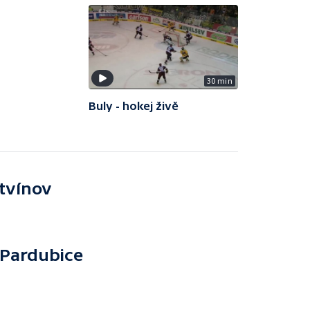
30 min
Buly - hokej živě
itvínov
Pardubice