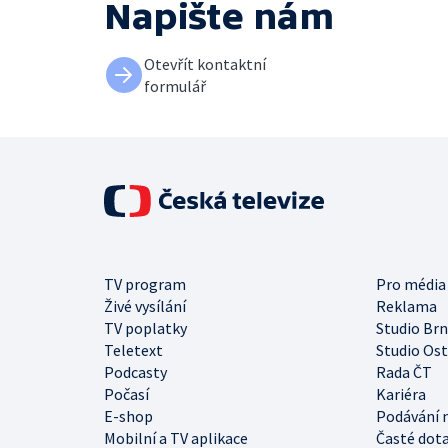
Napište nám
Otevřít kontaktní
formulář
TV program
Pro média
Živé vysílání
Reklama
TV poplatky
Studio Br
Teletext
Studio Os
Podcasty
Rada ČT
Počasí
Kariéra
E-shop
Podávání 
Mobilní a TV aplikace
Časté dot