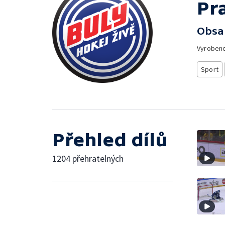
Pr
Obsa
Vyroben
Sport
Přehled dílů
1204 přehratelných