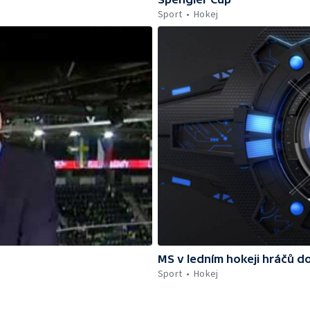
Sport
Hokej
MS v ledním hokeji hráčů do
Sport
Hokej