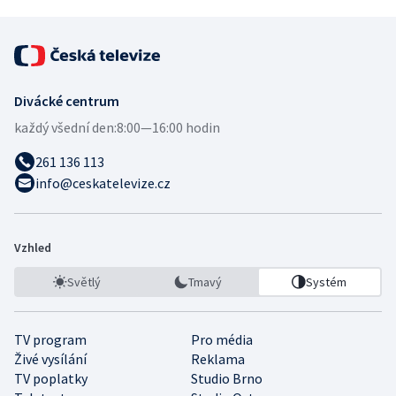
Divácké centrum
každý všední den:
8:00—16:00 hodin
261 136 113
info@ceskatelevize.cz
Vzhled
Světlý
Tmavý
Systém
TV program
Pro média
Živé vysílání
Reklama
TV poplatky
Studio Brno