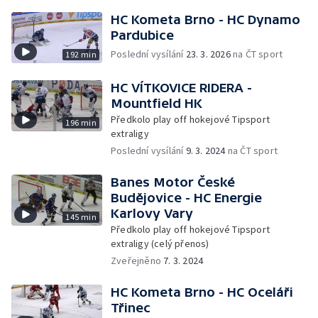
HC Kometa Brno - HC Dynamo
Pardubice
Poslední vysílání
23. 3. 2026
na ČT sport
192 min
HC VÍTKOVICE RIDERA -
Mountfield HK
Předkolo play off hokejové Tipsport
196 min
extraligy
Poslední vysílání
9. 3. 2024
na ČT sport
Banes Motor České
Budějovice - HC Energie
Karlovy Vary
145 min
Předkolo play off hokejové Tipsport
extraligy (celý přenos)
Zveřejněno
7. 3. 2024
HC Kometa Brno - HC Oceláři
Třinec