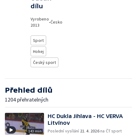
dílu
Vyrobeno
•
Česko
2013
Sport
Hokej
Český sport
Přehled dílů
1204 přehratelných
HC Dukla Jihlava - HC VERVA
Litvínov
Poslední vysílání
21. 4. 2026
na ČT sport
143 min