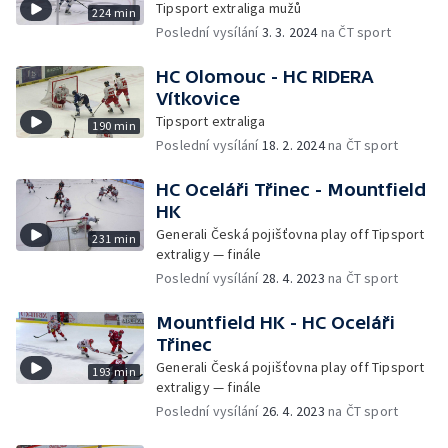
Tipsport extraliga mužů
224 min
Poslední vysílání
3. 3. 2024
na ČT sport
HC Olomouc - HC RIDERA
Vítkovice
Tipsport extraliga
190 min
Poslední vysílání
18. 2. 2024
na ČT sport
HC Oceláři Třinec - Mountfield
HK
Generali Česká pojišťovna play off Tipsport
231 min
extraligy — finále
Poslední vysílání
28. 4. 2023
na ČT sport
Mountfield HK - HC Oceláři
Třinec
Generali Česká pojišťovna play off Tipsport
193 min
extraligy — finále
Poslední vysílání
26. 4. 2023
na ČT sport