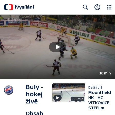
Close
Search
30 min
Buly -
Další díl
Mountfield
hokej
HK - HC
191 min
živě
VÍTKOVICE
STEELm
Obsah