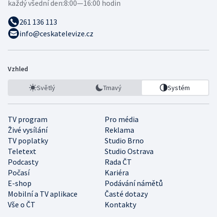
každý všední den:
8:00—16:00 hodin
261 136 113
info@ceskatelevize.cz
Vzhled
Světlý
Tmavý
Systém
TV program
Pro média
Živé vysílání
Reklama
TV poplatky
Studio Brno
Teletext
Studio Ostrava
Podcasty
Rada ČT
Počasí
Kariéra
E-shop
Podávání námětů
Mobilní a TV aplikace
Časté dotazy
Vše o ČT
Kontakty