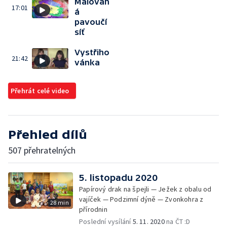
Malovan
17:01
á
pavoučí
síť
Vystřiho
21:42
vánka
Přehrát celé video
Přehled dílů
507 přehratelných
5. listopadu 2020
Papírový drak na špejli — Ježek z obalu od
vajíček — Podzimní dýně — Zvonkohra z
28 min
přírodnin
Poslední vysílání
5. 11. 2020
na ČT :D