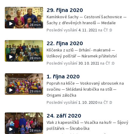
29. října 2020
Kamínkové šachy — Cestovní šachovnice —
Šachy z dřevěných hranolů — Medaile
28 min
Poslední vysílání
4. 11. 2021
na ČT :D
22. října 2020
Klíčenka z uzlů — Drhání - makramé —
Uzlíkový polštář — Náramek přátelství
28 min
Poslední vysílání
30. 10. 2021
na ČT :D
1. října 2020
Popruh na klíče — Voskovaný ubrousek na
svačinu — Skládaná krabička na stůl —
29 min
Origami záložka
Poslední vysílání
1. 10. 2020
na ČT :D
24. září 2020
Vlak z kapesníčků — Visačka na kufr — Šíjový
polštářek — Škraboška
28 min