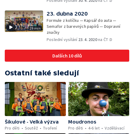
Poslední vysílání
30. 4. 2020
na ČT :D
23. dubna 2020
Formule z kolíčku — Kapsář do auta —
Semafor z barevných papírů — Dopravní
29 min
značky
Poslední vysílání
23. 4. 2020
na ČT :D
Dalších 10 dílů
Ostatní také sledují
Šikulové - Velká výzva
Moudronos
Pro děti
Soutěž
Tvoření
Pro děti
4-6 let
Vzdělávací