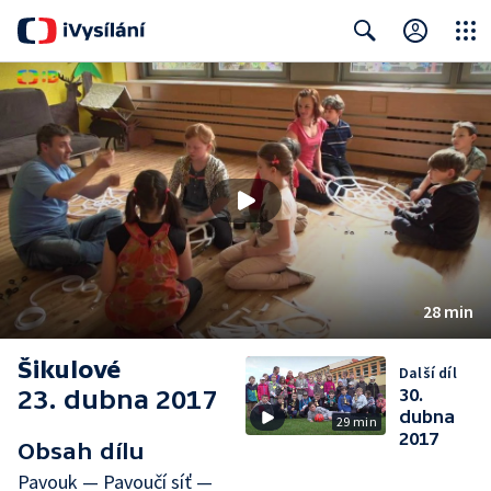
Close
Search
28 min
Šikulové
Další díl
23. dubna 2017
30.
dubna
29 min
2017
Obsah dílu
Pavouk — Pavoučí síť —