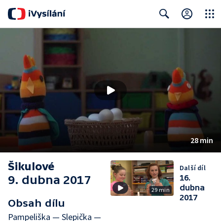
Close
Search
28 min
Šikulové
Další díl
9. dubna 2017
16.
dubna
29 min
2017
Obsah dílu
Pampeliška — Slepička —