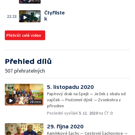
Čtyřlíste
22:23
k
Přehrát celé video
Přehled dílů
507 přehratelných
5. listopadu 2020
Papírový drak na špejli — Ježek z obalu od
vajíček — Podzimní dýně — Zvonkohra z
28 min
přírodnin
Poslední vysílání
5. 11. 2020
na ČT :D
29. října 2020
Kamínkové šachy — Cestovní šachovnice —