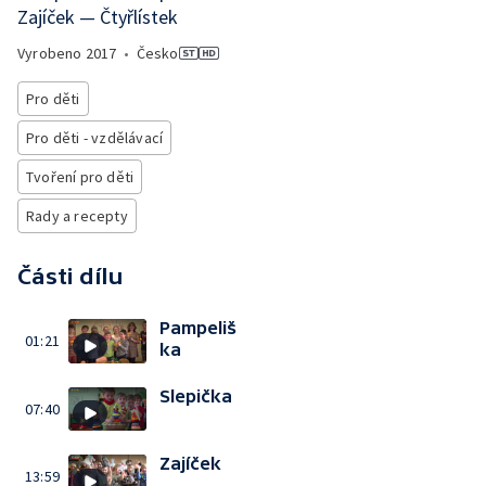
Zajíček — Čtyřlístek
Vyrobeno
2017
•
Česko
Pro děti
Pro děti - vzdělávací
Tvoření pro děti
Rady a recepty
Části dílu
Pampeliš
01:21
ka
Slepička
07:40
Zajíček
13:59