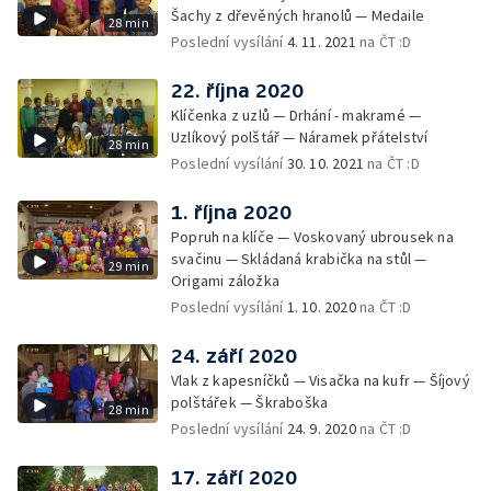
Šachy z dřevěných hranolů — Medaile
28 min
Poslední vysílání
4. 11. 2021
na ČT :D
22. října 2020
Klíčenka z uzlů — Drhání - makramé —
Uzlíkový polštář — Náramek přátelství
28 min
Poslední vysílání
30. 10. 2021
na ČT :D
1. října 2020
Popruh na klíče — Voskovaný ubrousek na
svačinu — Skládaná krabička na stůl —
29 min
Origami záložka
Poslední vysílání
1. 10. 2020
na ČT :D
24. září 2020
Vlak z kapesníčků — Visačka na kufr — Šíjový
polštářek — Škraboška
28 min
Poslední vysílání
24. 9. 2020
na ČT :D
17. září 2020