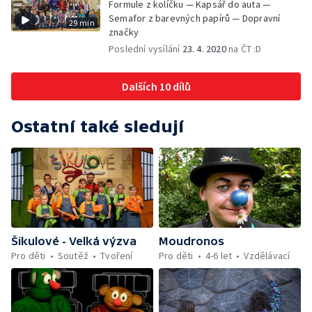
Formule z kolíčku — Kapsář do auta —
Semafor z barevných papírů — Dopravní
29 min
značky
Poslední vysílání
23. 4. 2020
na ČT :D
Dalších 10 dílů
Ostatní také sledují
Šikulové - Velká výzva
Moudronos
Pro děti
Soutěž
Tvoření
Pro děti
4-6 let
Vzdělávací