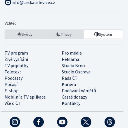
info@ceskatelevize.cz
Vzhled
Světlý
Tmavý
Systém
TV program
Pro média
Živé vysílání
Reklama
TV poplatky
Studio Brno
Teletext
Studio Ostrava
Podcasty
Rada ČT
Počasí
Kariéra
E-shop
Podávání námětů
Mobilní a TV aplikace
Časté dotazy
Vše o ČT
Kontakty