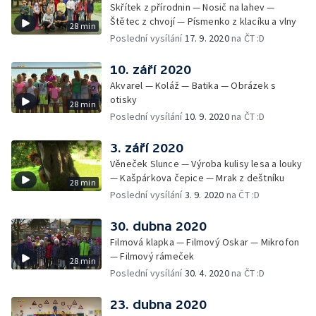
Skřítek z přírodnin — Nosič na lahev —
Štětec z chvojí — Písmenko z klacíku a vlny
28 min
Poslední vysílání
17. 9. 2020
na ČT :D
10. září 2020
Akvarel — Koláž — Batika — Obrázek s
otisky
28 min
Poslední vysílání
10. 9. 2020
na ČT :D
3. září 2020
Věneček Slunce — Výroba kulisy lesa a louky
— Kašpárkova čepice — Mrak z deštníku
28 min
Poslední vysílání
3. 9. 2020
na ČT :D
30. dubna 2020
Filmová klapka — Filmový Oskar — Mikrofon
— Filmový rámeček
28 min
Poslední vysílání
30. 4. 2020
na ČT :D
23. dubna 2020