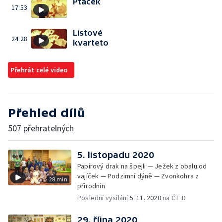
Ptáček
17:53
Listové
24:28
kvarteto
Přehrát celé video
Přehled dílů
507 přehratelných
5. listopadu 2020
Papírový drak na špejli — Ježek z obalu od
vajíček — Podzimní dýně — Zvonkohra z
28 min
přírodnin
Poslední vysílání
5. 11. 2020
na ČT :D
29. října 2020