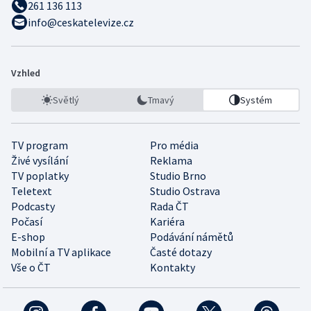
261 136 113
info@ceskatelevize.cz
Vzhled
Světlý
Tmavý
Systém
TV program
Pro média
Živé vysílání
Reklama
TV poplatky
Studio Brno
Teletext
Studio Ostrava
Podcasty
Rada ČT
Počasí
Kariéra
E-shop
Podávání námětů
Mobilní a TV aplikace
Časté dotazy
Vše o ČT
Kontakty