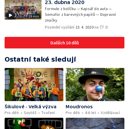
23. dubna 2020
Formule z kolíčku — Kapsář do auta —
Semafor z barevných papírů — Dopravní
29 min
značky
Poslední vysílání
23. 4. 2020
na ČT :D
Dalších 10 dílů
Ostatní také sledují
Šikulové - Velká výzva
Moudronos
Pro děti
Soutěž
Tvoření
Pro děti
4-6 let
Vzdělávací