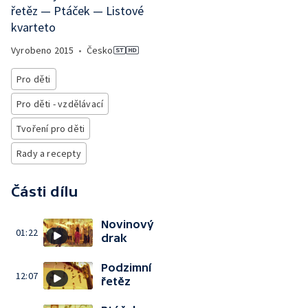
řetěz — Ptáček — Listové
kvarteto
Vyrobeno
2015
•
Česko
Pro děti
Pro děti - vzdělávací
Tvoření pro děti
Rady a recepty
Části dílu
Novinový
01:22
drak
Podzimní
12:07
řetěz