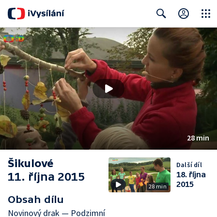
Close
Search
28 min
Šikulové
Další díl
11. října 2015
18. října
2015
28 min
Obsah dílu
Novinový drak — Podzimní