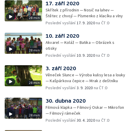
17. září 2020
Skřítek z přírodnin — Nosič na lahev —
Štětec z chvojí — Písmenko z klacíku a vlny
28 min
Poslední vysílání
17. 9. 2020
na ČT :D
10. září 2020
Akvarel — Koláž — Batika — Obrázek s
otisky
28 min
Poslední vysílání
10. 9. 2020
na ČT :D
3. září 2020
Věneček Slunce — Výroba kulisy lesa a louky
— Kašpárkova čepice — Mrak z deštníku
28 min
Poslední vysílání
3. 9. 2020
na ČT :D
30. dubna 2020
Filmová klapka — Filmový Oskar — Mikrofon
— Filmový rámeček
28 min
Poslední vysílání
30. 4. 2020
na ČT :D