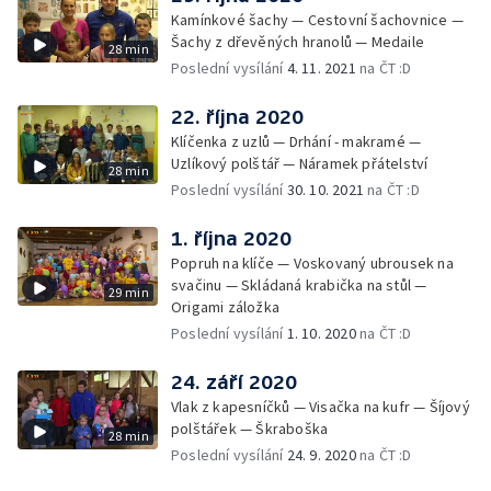
Kamínkové šachy — Cestovní šachovnice —
Šachy z dřevěných hranolů — Medaile
28 min
Poslední vysílání
4. 11. 2021
na ČT :D
22. října 2020
Klíčenka z uzlů — Drhání - makramé —
Uzlíkový polštář — Náramek přátelství
28 min
Poslední vysílání
30. 10. 2021
na ČT :D
1. října 2020
Popruh na klíče — Voskovaný ubrousek na
svačinu — Skládaná krabička na stůl —
29 min
Origami záložka
Poslední vysílání
1. 10. 2020
na ČT :D
24. září 2020
Vlak z kapesníčků — Visačka na kufr — Šíjový
polštářek — Škraboška
28 min
Poslední vysílání
24. 9. 2020
na ČT :D