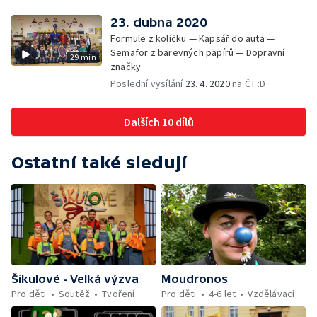
23. dubna 2020
Formule z kolíčku — Kapsář do auta —
Semafor z barevných papírů — Dopravní
29 min
značky
Poslední vysílání
23. 4. 2020
na ČT :D
Dalších 10 dílů
Ostatní také sledují
Šikulové - Velká výzva
Moudronos
Pro děti
Soutěž
Tvoření
Pro děti
4-6 let
Vzdělávací