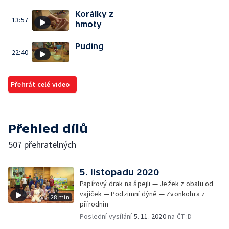
Korálky z
13:57
hmoty
Puding
22:40
Přehrát celé video
Přehled dílů
507 přehratelných
5. listopadu 2020
Papírový drak na špejli — Ježek z obalu od
vajíček — Podzimní dýně — Zvonkohra z
28 min
přírodnin
Poslední vysílání
5. 11. 2020
na ČT :D