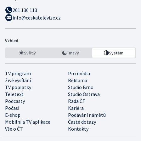
261 136 113
info@ceskatelevize.cz
Vzhled
Světlý
Tmavý
Systém
TV program
Pro média
Živé vysílání
Reklama
TV poplatky
Studio Brno
Teletext
Studio Ostrava
Podcasty
Rada ČT
Počasí
Kariéra
E-shop
Podávání námětů
Mobilní a TV aplikace
Časté dotazy
Vše o ČT
Kontakty