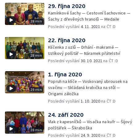
29. října 2020
Kamínkové šachy — Cestovní šachovnice —
Šachy z dřevěných hranolů — Medaile
28 min
Poslední vysílání
4. 11. 2021
na ČT :D
22. října 2020
Klíčenka z uzlů — Drhání - makramé —
Uzlíkový polštář — Náramek přátelství
28 min
Poslední vysílání
30. 10. 2021
na ČT :D
1. října 2020
Popruh na klíče — Voskovaný ubrousek na
svačinu — Skládaná krabička na stůl —
29 min
Origami záložka
Poslední vysílání
1. 10. 2020
na ČT :D
24. září 2020
Vlak z kapesníčků — Visačka na kufr — Šíjový
polštářek — Škraboška
28 min
Poslední vysílání
24. 9. 2020
na ČT :D