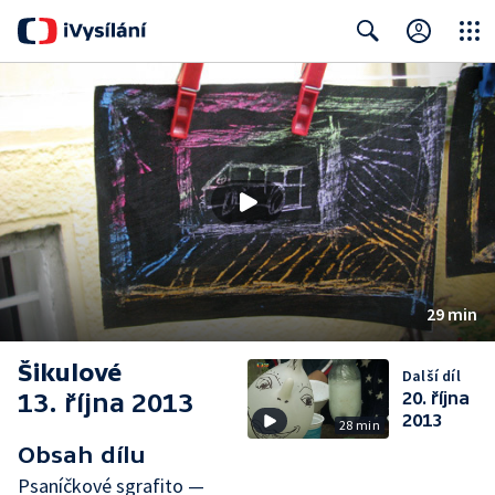
Close
Search
29 min
Šikulové
Další díl
13. října 2013
20. října
2013
28 min
Obsah dílu
Psaníčkové sgrafito —