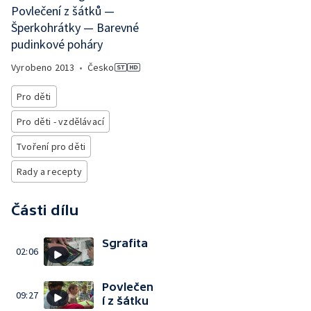
Povlečení z šátků —
Šperkohrátky — Barevné
pudinkové poháry
Vyrobeno
2013
•
Česko
Pro děti
Pro děti - vzdělávací
Tvoření pro děti
Rady a recepty
Části dílu
Sgrafita
02:06
Povlečen
09:27
í z šátku