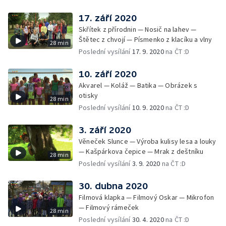
17. září 2020
Skřítek z přírodnin — Nosič na lahev —
Štětec z chvojí — Písmenko z klacíku a vlny
28 min
Poslední vysílání
17. 9. 2020
na ČT :D
10. září 2020
Akvarel — Koláž — Batika — Obrázek s
otisky
28 min
Poslední vysílání
10. 9. 2020
na ČT :D
3. září 2020
Věneček Slunce — Výroba kulisy lesa a louky
— Kašpárkova čepice — Mrak z deštníku
28 min
Poslední vysílání
3. 9. 2020
na ČT :D
30. dubna 2020
Filmová klapka — Filmový Oskar — Mikrofon
— Filmový rámeček
28 min
Poslední vysílání
30. 4. 2020
na ČT :D