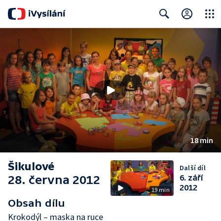
Close
Search
18 min
Šikulové
Další díl
28. června 2012
6. září
2012
19 min
Obsah dílu
Krokodýl – maska na ruce