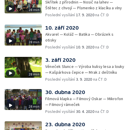
Skřítek z přírodnin — Nosič na lahev —
Štětec z chvojí — Písmenko z klacíku a vlny
28 min
Poslední vysílání
17. 9. 2020
na ČT :D
10. září 2020
Akvarel — Koláž — Batika — Obrázek s
otisky
28 min
Poslední vysílání
10. 9. 2020
na ČT :D
3. září 2020
Věneček Slunce — Výroba kulisy lesa a louky
— Kašpárkova čepice — Mrak z deštníku
28 min
Poslední vysílání
3. 9. 2020
na ČT :D
30. dubna 2020
Filmová klapka — Filmový Oskar — Mikrofon
— Filmový rámeček
28 min
Poslední vysílání
30. 4. 2020
na ČT :D
23. dubna 2020