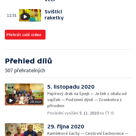
Svištící
12:51
raketky
Přehrát celé video
Přehled dílů
507 přehratelných
5. listopadu 2020
Papírový drak na špejli — Ježek z obalu od
vajíček — Podzimní dýně — Zvonkohra z
28 min
přírodnin
Poslední vysílání
5. 11. 2020
na ČT :D
29. října 2020
Kamínkové šachy — Cestovní šachovnice —