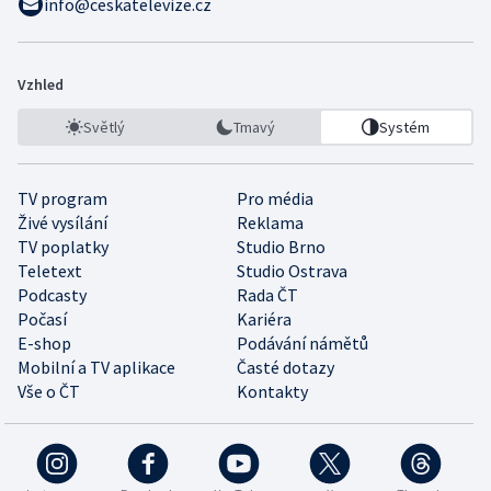
info@ceskatelevize.cz
Vzhled
Světlý
Tmavý
Systém
TV program
Pro média
Živé vysílání
Reklama
TV poplatky
Studio Brno
Teletext
Studio Ostrava
Podcasty
Rada ČT
Počasí
Kariéra
E-shop
Podávání námětů
Mobilní a TV aplikace
Časté dotazy
Vše o ČT
Kontakty