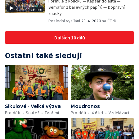
Formule z kolíčku — Kapsář do auta —
Semafor z barevných papírů — Dopravní
29 min
značky
Poslední vysílání
23. 4. 2020
na ČT :D
Dalších 10 dílů
Ostatní také sledují
Šikulové - Velká výzva
Moudronos
Pro děti
Soutěž
Tvoření
Pro děti
4-6 let
Vzdělávací