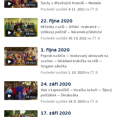
Šachy z dřevěných hranolů — Medaile
28 min
Poslední vysílání
4. 11. 2021
na ČT :D
22. října 2020
Klíčenka z uzlů — Drhání - makramé —
Uzlíkový polštář — Náramek přátelství
28 min
Poslední vysílání
30. 10. 2021
na ČT :D
1. října 2020
Popruh na klíče — Voskovaný ubrousek na
svačinu — Skládaná krabička na stůl —
29 min
Origami záložka
Poslední vysílání
1. 10. 2020
na ČT :D
24. září 2020
Vlak z kapesníčků — Visačka na kufr — Šíjový
polštářek — Škraboška
28 min
Poslední vysílání
24. 9. 2020
na ČT :D
17. září 2020